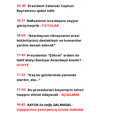
20:45
Prezident Zelenski Ceyhun
Bayramovu qəbul edib
18:21
Neftçalanın icra başçısı səyyar
görüş keçirib
– FOTOLAR
18:00
“Azərbaycan Ukraynanın ərazi
bütövlüyünü dəstəkləyir və humanitar
yardım davam edəcək”
17:43
Prezidentin “Şöhrət” ordeni ilə
təltif etdiyi Bəxtiyar Aslanbəyli kimdir?
-
DOSYE
17:22
“Kaş bu günlərimdə yanımda
olardın, ata…”
17:00
Bu prosedurları keçənlərin təhsil
haqqını dövlət ödəyəcək
- AÇIQLAMA
16:42
AAYDA ilə bağlı QALMAQAL
-
Uşaqlarımız yenə palçıq içində məktəbə