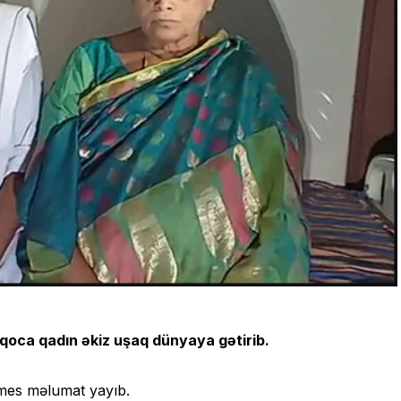
 qoca qadın əkiz uşaq dünyaya gətirib.
imes məlumat yayıb.