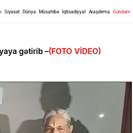
ı
Siyasət
Dünya
Müsahibə
İqtisadiyyat
Araşdırma
Gündəm
yaya gətirib –
(FOTO VİDEO)