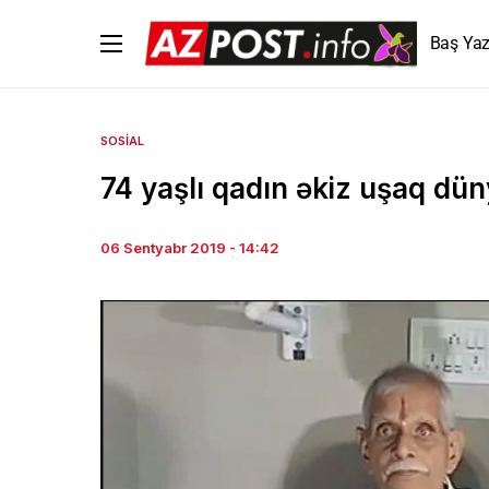
Baş Yaz
SOSIAL
74 yaşlı qadın əkiz uşaq dün
06 Sentyabr 2019 - 14:42