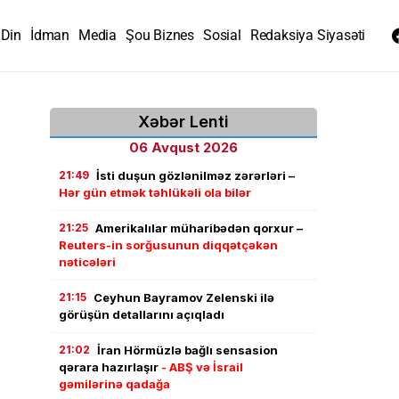
Din
İdman
Media
Şou Biznes
Sosial
Redaksiya Siyasəti
Xəbər Lenti
06 Avqust 2026
21:49
İsti duşun gözlənilməz zərərləri –
Hər gün etmək təhlükəli ola bilər
21:25
Amerikalılar müharibədən qorxur –
Reuters-in sorğusunun diqqətçəkən
nəticələri
21:15
Ceyhun Bayramov Zelenski ilə
görüşün detallarını açıqladı
21:02
İran Hörmüzlə bağlı sensasion
qərara hazırlaşır
- ABŞ və İsrail
gəmilərinə qadağa