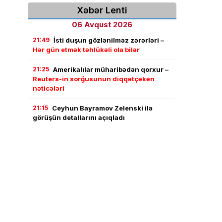
Xəbər Lenti
06 Avqust 2026
21:49
İsti duşun gözlənilməz zərərləri –
Hər gün etmək təhlükəli ola bilər
21:25
Amerikalılar müharibədən qorxur –
Reuters-in sorğusunun diqqətçəkən
nəticələri
21:15
Ceyhun Bayramov Zelenski ilə
görüşün detallarını açıqladı
21:02
İran Hörmüzlə bağlı sensasion
qərara hazırlaşır
- ABŞ və İsrail
gəmilərinə qadağa
20:45
Prezident Zelenski Ceyhun
Bayramovu qəbul edib
18:21
Neftçalanın icra başçısı səyyar
görüş keçirib
– FOTOLAR