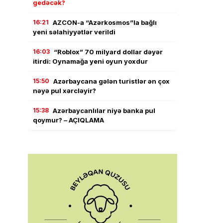
gedəcək?
16:21
AZCON-a “Azərkosmos”la bağlı
yeni səlahiyyətlər verildi
16:03
“Roblox” 70 milyard dollar dəyər
itirdi: Oynamağa yeni oyun yoxdur
15:50
Azərbaycana gələn turistlər ən çox
nəyə pul xərcləyir?
15:38
Azərbaycanlılar niyə banka pul
qoymur? – AÇIQLAMA