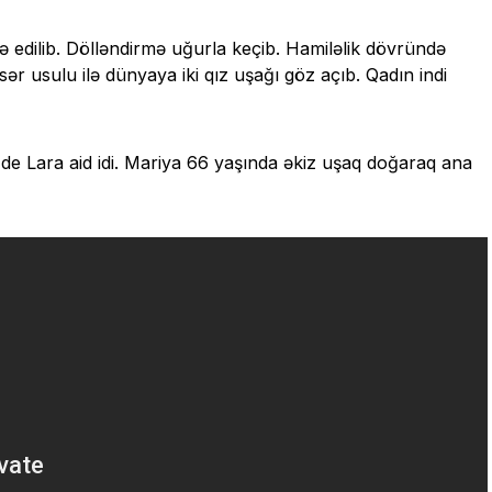
 edilib. Dölləndirmə uğurla keçib. Hamiləlik dövründə
r usulu ilə dünyaya iki qız uşağı göz açıb. Qadın indi
e Lara aid idi. Mariya 66 yaşında əkiz uşaq doğaraq ana