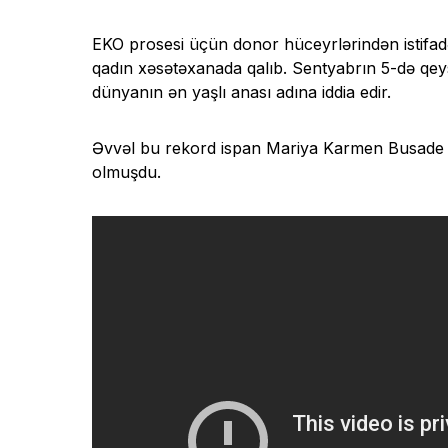
EKO prosesi üçün donor hüceyrlərindən istifadə
qadın xəsətəxanada qalıb. Sentyabrın 5-də qeysə
dünyanın ən yaşlı anası adına iddia edir.
Əvvəl bu rekord ispan Mariya Karmen Busade d
olmuşdu.