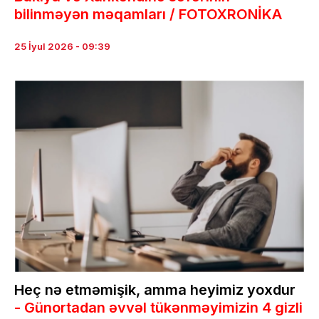
bilinməyən məqamları / FOTOXRONİKA
25 İyul 2026 - 09:39
Heç nə etməmişik, amma heyimiz yoxdur
- Günortadan əvvəl tükənməyimizin 4 gizli