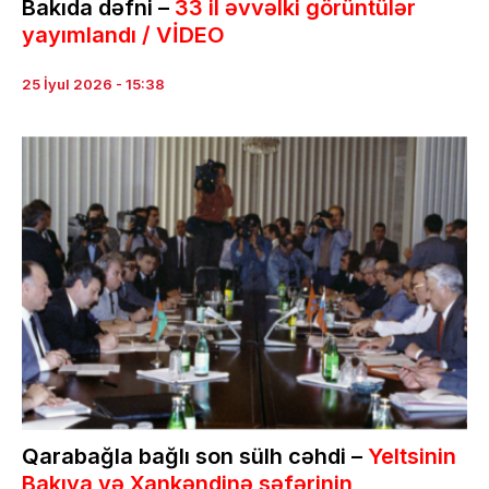
Bakıda dəfni –
33 il əvvəlki görüntülər
yayımlandı / VİDEO
25 İyul 2026 - 15:38
Qarabağla bağlı son sülh cəhdi –
Yeltsinin
Bakıya və Xankəndinə səfərinin