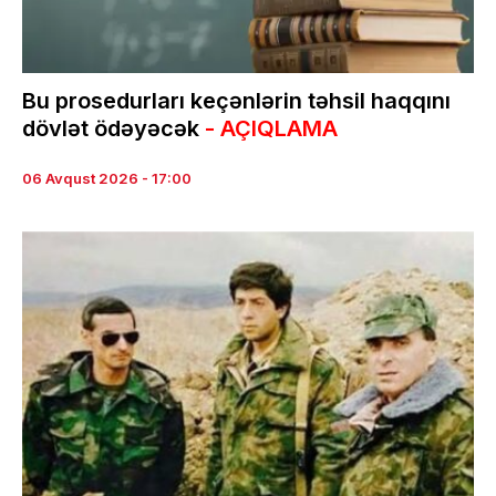
Bu prosedurları keçənlərin təhsil haqqını
dövlət ödəyəcək
- AÇIQLAMA
06 Avqust 2026 - 17:00