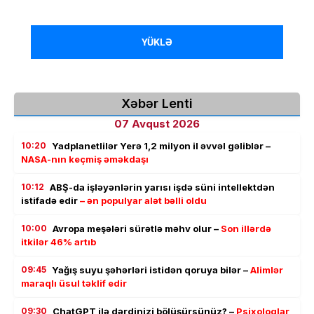
YÜKLƏ
Xəbər Lenti
07 Avqust 2026
10:20
Yadplanetlilər Yerə 1,2 milyon il əvvəl gəliblər –
NASA-nın keçmiş əməkdaşı
10:12
ABŞ-da işləyənlərin yarısı işdə süni intellektdən
istifadə edir
– ən populyar alət bəlli oldu
10:00
Avropa meşələri sürətlə məhv olur –
Son illərdə
itkilər 46% artıb
09:45
Yağış suyu şəhərləri istidən qoruya bilər –
Alimlər
maraqlı üsul təklif edir
09:30
ChatGPT ilə dərdinizi bölüşürsünüz? –
Psixoloqlar