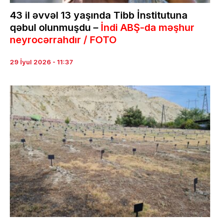
43 il əvvəl 13 yaşında Tibb İnstitutuna
qəbul olunmuşdu –
İndi ABŞ-da məşhur
neyrocərrahdır / FOTO
29 İyul 2026 - 11:37