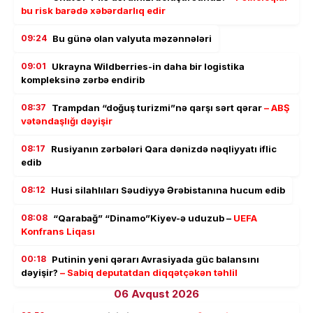
bu risk barədə xəbərdarlıq edir
09:24
Bu günə olan valyuta məzənnələri
09:01
Ukrayna Wildberries-in daha bir logistika
kompleksinə zərbə endirib
08:37
Trampdan “doğuş turizmi”nə qarşı sərt qərar
– ABŞ
vətəndaşlığı dəyişir
08:17
Rusiyanın zərbələri Qara dənizdə nəqliyyatı iflic
edib
08:12
Husi silahlıları Səudiyyə Ərəbistanına hucum edib
08:08
“Qarabağ” “Dinamo”Kiyev-ə uduzub –
UEFA
Konfrans Liqası
00:18
Putinin yeni qərarı Avrasiyada güc balansını
dəyişir?
– Sabiq deputatdan diqqətçəkən təhlil
06 Avqust 2026