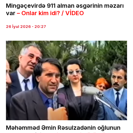
Mingəçevirdə 911 alman əsgərinin məzarı
var
– Onlar kim idi? / VİDEO
26 İyul 2026 - 20:27
Məhəmməd Əmin Rəsulzadənin oğlunun