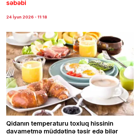
səbəbi
24 İyun 2026 - 11:18
Qidanın temperaturu toxluq hissinin
davametmə müddətinə təsir edə bilər