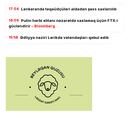
17:04
Lənkəranda təqaüdçüləri aldadan şəxs saxlanılıb
16:09
Putin hərbi elitanı nəzarətdə saxlamaq üçün FTX-i
gücləndirir
– Bloomberg
15:58
Ədliyyə naziri Lerikdə vətəndaşları qəbul edib