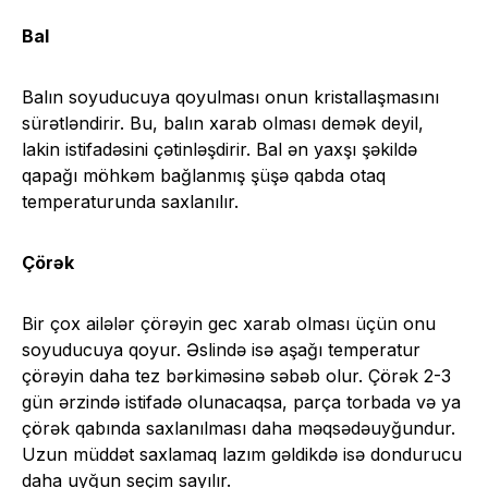
Bal
Balın soyuducuya qoyulması onun kristallaşmasını
sürətləndirir. Bu, balın xarab olması demək deyil,
lakin istifadəsini çətinləşdirir. Bal ən yaxşı şəkildə
qapağı möhkəm bağlanmış şüşə qabda otaq
temperaturunda saxlanılır.
Çörək
Bir çox ailələr çörəyin gec xarab olması üçün onu
soyuducuya qoyur. Əslində isə aşağı temperatur
çörəyin daha tez bərkiməsinə səbəb olur. Çörək 2-3
gün ərzində istifadə olunacaqsa, parça torbada və ya
çörək qabında saxlanılması daha məqsədəuyğundur.
Uzun müddət saxlamaq lazım gəldikdə isə dondurucu
daha uyğun seçim sayılır.