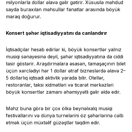
milyonlarla dollar əlavə gəlir gətirir. Xüsusilə məhdud
sayda buraxılan məhsullar fanatlar arasında böyük
maraq doğurur.
Konsert şəhər iqtisadiyyatını da canlandırır
İqtisadçılar hesab edirlər ki, böyük konsertlər yalnız
musiqi sənayesinə deyil, şəhər iqtisadiyyatına da ciddi
təsir göstərir. Araşdırmalara əsasən, tamaşaçının bilet
üçün xərclədiyi hər 1 dollar ətraf bizneslərdə əlavə 2–
5 dollarlıq iqtisadi aktivlik yarada bilir. Otellər,
restoranlar, taksi xidmətləri və ticarət mərkəzləri
böyük konsertlər zamanı əhəmiyyətli gəlir əldə edir.
Məhz buna görə bir çox ölkə beynəlxalq musiqi
festivallarını və dünya turnelərini öz şəhərlərinə cəlb
etmək üçün müxtəlif güzəştlər təqdim edir.