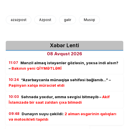
azazpost
Azpost
gəlir
Musiqi
Xəbər Lenti
08 Avqust 2026
11:07
Mənzil almaq istəyənlər gözləsin, yoxsa indi alsın?
–
Bakının yeni QİYMƏTLƏRİ
10:24
“Azərbaycanla münaqişə səhifəsi bağlanıb…” –
Paşinyan xalqa müraciət etdi
10:03
Səhnədə yoxdur, amma sevgisi bitməyib –
Akif
İslamzadə bir saat zaldan çıxa bilmədi
09:48
Dunayın suyu çəkildi:
2 alman əsgərinin qalıqları
və motosikleti tapıldı