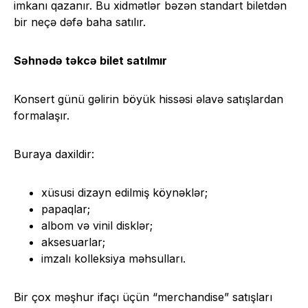
imkanı qazanır. Bu xidmətlər bəzən standart biletdən
bir neçə dəfə baha satılır.
Səhnədə təkcə bilet satılmır
Konsert günü gəlirin böyük hissəsi əlavə satışlardan
formalaşır.
Buraya daxildir:
xüsusi dizayn edilmiş köynəklər;
papaqlar;
albom və vinil disklər;
aksesuarlar;
imzalı kolleksiya məhsulları.
Bir çox məşhur ifaçı üçün “merchandise” satışları