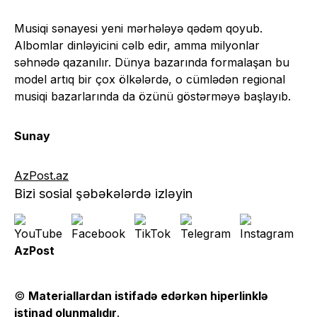
Musiqi sənayesi yeni mərhələyə qədəm qoyub.
Albomlar dinləyicini cəlb edir, amma milyonlar
səhnədə qazanılır. Dünya bazarında formalaşan bu
model artıq bir çox ölkələrdə, o cümlədən regional
musiqi bazarlarında da özünü göstərməyə başlayıb.
Sunay
AzPost.az
Bizi sosial şəbəkələrdə izləyin
AzPost
©
Materiallardan istifadə edərkən hiperlinklə
istinad olunmalıdır
.