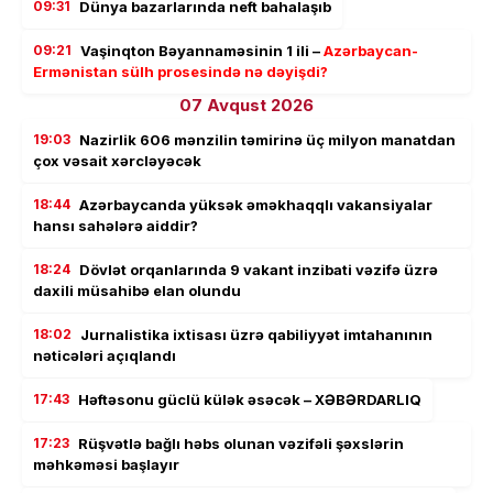
09:31
Dünya bazarlarında neft bahalaşıb
09:21
Vaşinqton Bəyannaməsinin 1 ili –
Azərbaycan-
Ermənistan sülh prosesində nə dəyişdi?
07 Avqust 2026
19:03
Nazirlik 606 mənzilin təmirinə üç milyon manatdan
çox vəsait xərcləyəcək
18:44
Azərbaycanda yüksək əməkhaqqlı vakansiyalar
hansı sahələrə aiddir?
18:24
Dövlət orqanlarında 9 vakant inzibati vəzifə üzrə
daxili müsahibə elan olundu
18:02
Jurnalistika ixtisası üzrə qabiliyyət imtahanının
nəticələri açıqlandı
17:43
Həftəsonu güclü külək əsəcək – XƏBƏRDARLIQ
17:23
Rüşvətlə bağlı həbs olunan vəzifəli şəxslərin
məhkəməsi başlayır