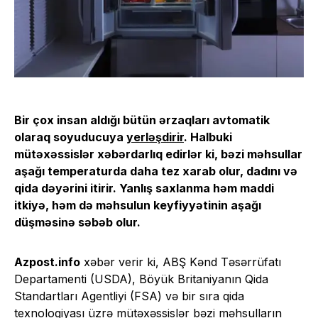
Bir çox insan aldığı bütün ərzaqları avtomatik
olaraq soyuducuya
yerləşdirir
. Halbuki
mütəxəssislər xəbərdarlıq edirlər ki, bəzi məhsullar
aşağı temperaturda daha tez xarab olur, dadını və
qida dəyərini itirir. Yanlış saxlanma həm maddi
itkiyə, həm də məhsulun keyfiyyətinin aşağı
düşməsinə səbəb olur.
Azpost.info
xəbər verir ki, ABŞ Kənd Təsərrüfatı
Departamenti (USDA), Böyük Britaniyanın Qida
Standartları Agentliyi (FSA) və bir sıra qida
texnologiyası üzrə mütəxəssislər bəzi məhsulların