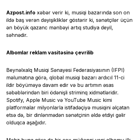
Azpost.info
xəbər verir ki, musiqi bazarında son on
ildə baş verən dəyişikliklər göstərir ki, sənətçilər üçün
ən böyük qazanc mənbəyi artıq studiya deyil,
səhnədir.
Albomlar reklam vasitəsinə çevrilib
Beynəlxalq Musiqi Sənayesi Federasiyasının (IFPI)
məlumatına görə, qlobal musiqi bazarı ardıcıl 11-ci
ildir böyüməyə davam edir və bu artımın əsas
səbəblərindən biri ödənişli striminq xidmətləridir.
Spotify, Apple Music və YouTube Music kimi
platformalar milyonlarla istifadəçiyə musiqini əlçatan
etsə də, bir dinlənmədən sənətçinin əldə etdiyi gəlir
olduqca aşağıdır.