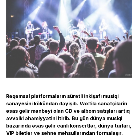
Rəqəmsal platformaların sürətli inkişafı musiqi
sənayesini kökündən
dəyişib
. Vaxtilə sənətçilərin
əsas gəlir mənbəyi olan CD və albom satışları artıq
əvvəlki əhəmiyyətini itirib. Bu gün dünya musiqi
bazarında əsas gəlir canlı konsertlər, dünya turları,
VIP biletlər və səhnə məhsullarından formalaşır.