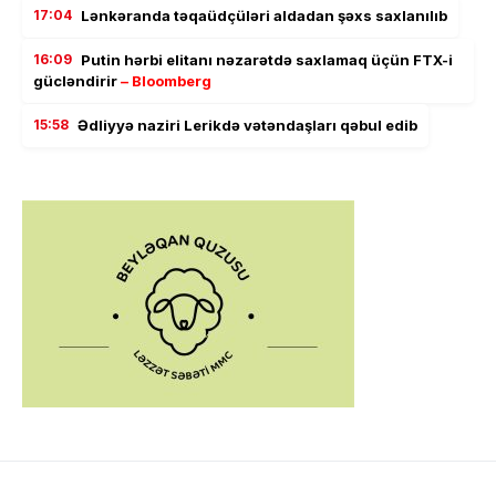
17:04
Lənkəranda təqaüdçüləri aldadan şəxs saxlanılıb
16:09
Putin hərbi elitanı nəzarətdə saxlamaq üçün FTX-i
gücləndirir
– Bloomberg
15:58
Ədliyyə naziri Lerikdə vətəndaşları qəbul edib