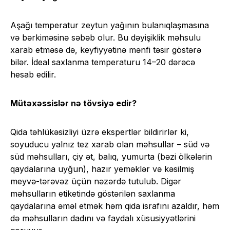
Aşağı temperatur zeytun yağının bulanıqlaşmasına
və bərkiməsinə səbəb olur. Bu dəyişiklik məhsulu
xarab etməsə də, keyfiyyətinə mənfi təsir göstərə
bilər. İdeal saxlanma temperaturu 14–20 dərəcə
hesab edilir.
Mütəxəssislər nə tövsiyə edir?
Qida təhlükəsizliyi üzrə ekspertlər bildirirlər ki,
soyuducu yalnız tez xarab olan məhsullar – süd və
süd məhsulları, çiy ət, balıq, yumurta (bəzi ölkələrin
qaydalarına uyğun), hazır yeməklər və kəsilmiş
meyvə-tərəvəz üçün nəzərdə tutulub. Digər
məhsulların etiketində göstərilən saxlanma
qaydalarına əməl etmək həm qida israfını azaldır, həm
də məhsulların dadını və faydalı xüsusiyyətlərini