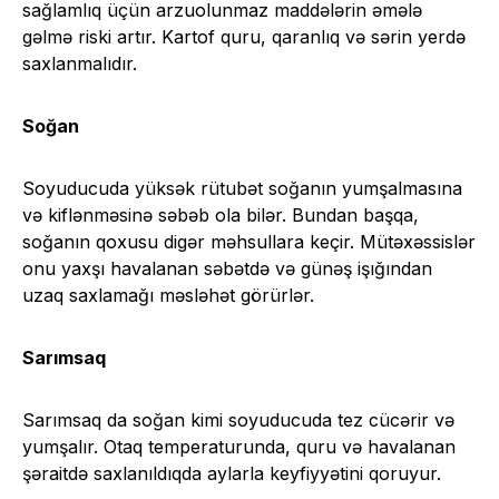
sağlamlıq üçün arzuolunmaz maddələrin əmələ
gəlmə riski artır. Kartof quru, qaranlıq və sərin yerdə
saxlanmalıdır.
Soğan
Soyuducuda yüksək rütubət soğanın yumşalmasına
və kiflənməsinə səbəb ola bilər. Bundan başqa,
soğanın qoxusu digər məhsullara keçir. Mütəxəssislər
onu yaxşı havalanan səbətdə və günəş işığından
uzaq saxlamağı məsləhət görürlər.
Sarımsaq
Sarımsaq da soğan kimi soyuducuda tez cücərir və
yumşalır. Otaq temperaturunda, quru və havalanan
şəraitdə saxlanıldıqda aylarla keyfiyyətini qoruyur.