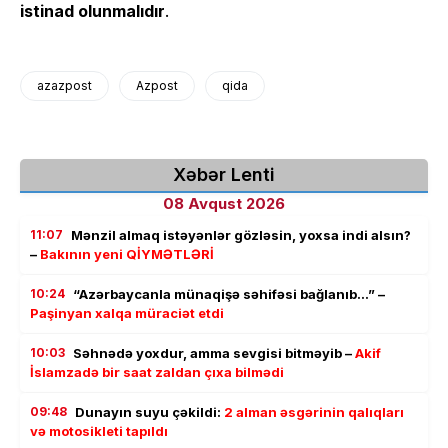
istinad olunmalıdır
.
azazpost
Azpost
qida
Xəbər Lenti
08 Avqust 2026
11:07
Mənzil almaq istəyənlər gözləsin, yoxsa indi alsın?
–
Bakının yeni QİYMƏTLƏRİ
10:24
“Azərbaycanla münaqişə səhifəsi bağlanıb…” –
Paşinyan xalqa müraciət etdi
10:03
Səhnədə yoxdur, amma sevgisi bitməyib –
Akif
İslamzadə bir saat zaldan çıxa bilmədi
09:48
Dunayın suyu çəkildi:
2 alman əsgərinin qalıqları
və motosikleti tapıldı