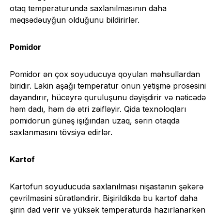
otaq temperaturunda saxlanılmasının daha
məqsədəuyğun olduğunu bildirirlər.
Pomidor
Pomidor ən çox soyuducuya qoyulan məhsullardan
biridir. Lakin aşağı temperatur onun yetişmə prosesini
dayandırır, hüceyrə quruluşunu dəyişdirir və nəticədə
həm dadı, həm də ətri zəifləyir. Qida texnoloqları
pomidorun günəş işığından uzaq, sərin otaqda
saxlanmasını tövsiyə edirlər.
Kartof
Kartofun soyuducuda saxlanılması nişastanın şəkərə
çevrilməsini sürətləndirir. Bişirildikdə bu kartof daha
şirin dad verir və yüksək temperaturda hazırlanarkən