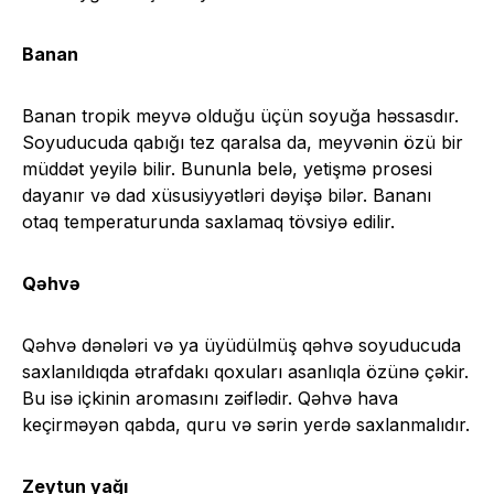
Banan
Banan tropik meyvə olduğu üçün soyuğa həssasdır.
Soyuducuda qabığı tez qaralsa da, meyvənin özü bir
müddət yeyilə bilir. Bununla belə, yetişmə prosesi
dayanır və dad xüsusiyyətləri dəyişə bilər. Bananı
otaq temperaturunda saxlamaq tövsiyə edilir.
Qəhvə
Qəhvə dənələri və ya üyüdülmüş qəhvə soyuducuda
saxlanıldıqda ətrafdakı qoxuları asanlıqla özünə çəkir.
Bu isə içkinin aromasını zəiflədir. Qəhvə hava
keçirməyən qabda, quru və sərin yerdə saxlanmalıdır.
Zeytun yağı