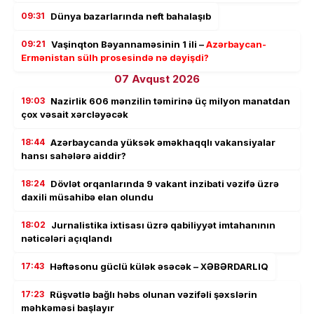
09:31
Dünya bazarlarında neft bahalaşıb
09:21
Vaşinqton Bəyannaməsinin 1 ili –
Azərbaycan-
Ermənistan sülh prosesində nə dəyişdi?
07 Avqust 2026
19:03
Nazirlik 606 mənzilin təmirinə üç milyon manatdan
çox vəsait xərcləyəcək
18:44
Azərbaycanda yüksək əməkhaqqlı vakansiyalar
hansı sahələrə aiddir?
18:24
Dövlət orqanlarında 9 vakant inzibati vəzifə üzrə
daxili müsahibə elan olundu
18:02
Jurnalistika ixtisası üzrə qabiliyyət imtahanının
nəticələri açıqlandı
17:43
Həftəsonu güclü külək əsəcək – XƏBƏRDARLIQ
17:23
Rüşvətlə bağlı həbs olunan vəzifəli şəxslərin
məhkəməsi başlayır