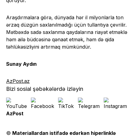
qoruyur.
Araşdırmalara görə, dünyada hər il milyonlarla ton
ərzaq düzgün saxlanılmadığı üçün tullantıya çevrilir.
Mətbəxdə sadə saxlanma qaydalarına riayət etməklə
həm ailə büdcəsinə qənaət etmək, həm də qida
təhlükəsizliyini artırmaq mümkündür.
Sunay Aydın
AzPost.az
Bizi sosial şəbəkələrdə izləyin
AzPost
©
Materiallardan istifadə edərkən hiperlinklə