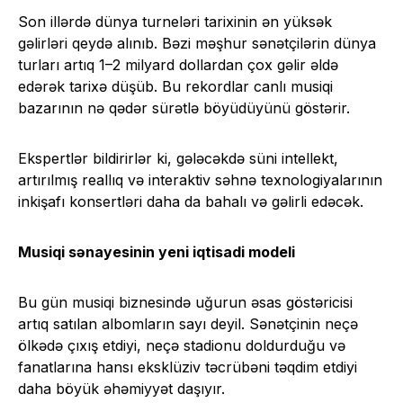
Son illərdə dünya turneləri tarixinin ən yüksək
gəlirləri qeydə alınıb. Bəzi məşhur sənətçilərin dünya
turları artıq 1–2 milyard dollardan çox gəlir əldə
edərək tarixə düşüb. Bu rekordlar canlı musiqi
bazarının nə qədər sürətlə böyüdüyünü göstərir.
Ekspertlər bildirirlər ki, gələcəkdə süni intellekt,
artırılmış reallıq və interaktiv səhnə texnologiyalarının
inkişafı konsertləri daha da bahalı və gəlirli edəcək.
Musiqi sənayesinin yeni iqtisadi modeli
Bu gün musiqi biznesində uğurun əsas göstəricisi
artıq satılan albomların sayı deyil. Sənətçinin neçə
ölkədə çıxış etdiyi, neçə stadionu doldurduğu və
fanatlarına hansı eksklüziv təcrübəni təqdim etdiyi
daha böyük əhəmiyyət daşıyır.