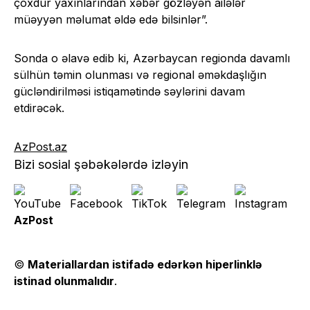
çoxdur yaxınlarından xəbər gözləyən ailələr
müəyyən məlumat əldə edə bilsinlər”.
Sonda o əlavə edib ki, Azərbaycan regionda davamlı
sülhün təmin olunması və regional əməkdaşlığın
gücləndirilməsi istiqamətində səylərini davam
etdirəcək.
AzPost.az
Bizi sosial şəbəkələrdə izləyin
AzPost
©
Materiallardan istifadə edərkən hiperlinklə
istinad olunmalıdır
.