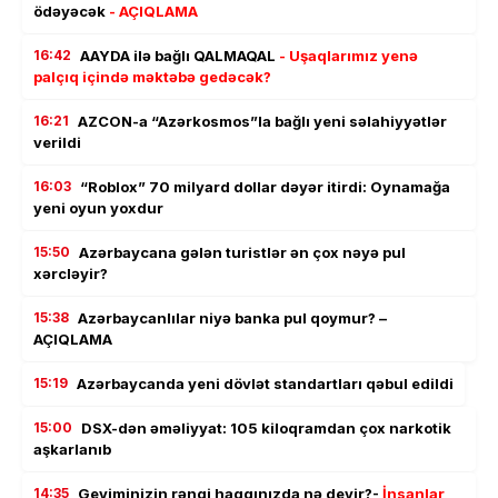
ödəyəcək
- AÇIQLAMA
16:42
AAYDA ilə bağlı QALMAQAL
- Uşaqlarımız yenə
palçıq içində məktəbə gedəcək?
16:21
AZCON-a “Azərkosmos”la bağlı yeni səlahiyyətlər
verildi
16:03
“Roblox” 70 milyard dollar dəyər itirdi: Oynamağa
yeni oyun yoxdur
15:50
Azərbaycana gələn turistlər ən çox nəyə pul
xərcləyir?
15:38
Azərbaycanlılar niyə banka pul qoymur? –
AÇIQLAMA
15:19
Azərbaycanda yeni dövlət standartları qəbul edildi
15:00
DSX-dən əməliyyat: 105 kiloqramdan çox narkotik
aşkarlanıb
14:35
Geyiminizin rəngi haqqınızda nə deyir?-
İnsanlar