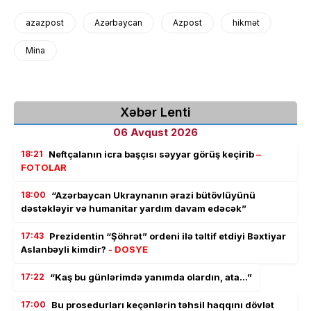
azazpost
Azərbaycan
Azpost
hikmət
Mina
Xəbər Lenti
06 Avqust 2026
18:21
Neftçalanın icra başçısı səyyar görüş keçirib
–
FOTOLAR
18:00
“Azərbaycan Ukraynanın ərazi bütövlüyünü
dəstəkləyir və humanitar yardım davam edəcək”
17:43
Prezidentin “Şöhrət” ordeni ilə təltif etdiyi Bəxtiyar
Aslanbəyli kimdir?
- DOSYE
17:22
“Kaş bu günlərimdə yanımda olardın, ata…”
17:00
Bu prosedurları keçənlərin təhsil haqqını dövlət