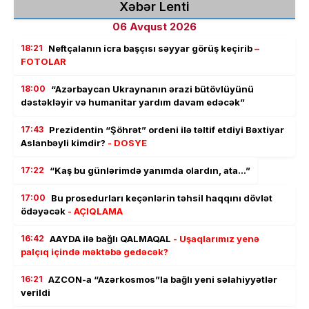
Xəbər Lenti
06 Avqust 2026
18:21
Neftçalanın icra başçısı səyyar görüş keçirib
–
FOTOLAR
18:00
“Azərbaycan Ukraynanın ərazi bütövlüyünü
dəstəkləyir və humanitar yardım davam edəcək”
17:43
Prezidentin “Şöhrət” ordeni ilə təltif etdiyi Bəxtiyar
Aslanbəyli kimdir?
- DOSYE
17:22
“Kaş bu günlərimdə yanımda olardın, ata…”
17:00
Bu prosedurları keçənlərin təhsil haqqını dövlət
ödəyəcək
- AÇIQLAMA
16:42
AAYDA ilə bağlı QALMAQAL
- Uşaqlarımız yenə
palçıq içində məktəbə gedəcək?
16:21
AZCON-a “Azərkosmos”la bağlı yeni səlahiyyətlər
verildi