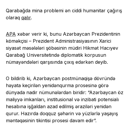
Qarabağda mina problemi ən ciddi humanitar çağırış
olaraq
qalır
.
APA
xəbər verir ki, bunu Azərbaycan Prezidentinin
köməkçisi – Prezident Administrasiyasının Xarici
siyasət məsələləri şöbəsinin müdiri Hikmət Hacıyev
Qarabağ Universitetində diplomatik korpusun
nümayəndələri qarşısında çıxış edərkən deyib.
O bildirib ki, Azərbaycan postmünaqişə dövründə
həyata keçirilən yenidənqurma prosesinə görə
dünyada nadir nümunələrdən biridir: “Azərbaycan öz
maliyyə imkanları, institusional və inzibati potensialı
hesabına işğaldan azad edilmiş əraziləri yenidən
qurur. Hazırda doqquz şəhərin və yüzlərlə yaşayış
məntəqəsinin tikintisi prosesi davam edir”.