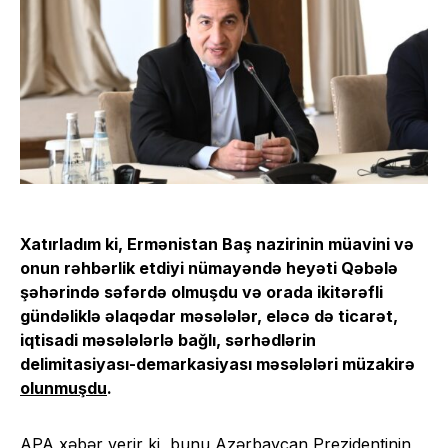
Xatırladım ki, Ermənistan Baş nazirinin müavini və
onun rəhbərlik etdiyi nümayəndə heyəti Qəbələ
şəhərində səfərdə olmuşdu və orada ikitərəfli
gündəliklə əlaqədar məsələlər, eləcə də ticarət,
iqtisadi məsələlərlə bağlı, sərhədlərin
delimitasiyası-demarkasiyası məsələləri müzakirə
olunmuşdu
.
APA
xəbər verir ki, bunu Azərbaycan Prezidentinin