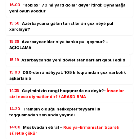
16:03
“Roblox” 70 milyard dollar dəyər itirdi: Oynamağa
yeni oyun yoxdur
15:50
Azərbaycana gələn turistlər ən çox nəyə pul
xərcləyir?
15:38
Azərbaycanlılar niyə banka pul qoymur? –
AÇIQLAMA
15:19
Azərbaycanda yeni dövlət standartları qəbul edildi
15:00
DSX-dən əməliyyat: 105 kiloqramdan çox narkotik
aşkarlanıb
14:35
Geyiminizin rəngi haqqınızda nə deyir?-
İnsanlar
sizi necə qiymətləndir? / ARAŞDIRMA
14:20
Trampın olduğu helikopter təyyarə ilə
toqquşmadan son anda yayındı
14:00
Moskvadan etiraf –
Rusiya–Ermənistan ticarəti
sürətlə çökür