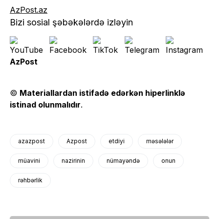
AzPost.az
Bizi sosial şəbəkələrdə izləyin
AzPost
©
Materiallardan istifadə edərkən hiperlinklə
istinad olunmalıdır
.
azazpost
Azpost
etdiyi
məsələlər
müavini
nazirinin
nümayəndə
onun
rəhbərlik