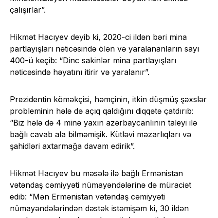
çalışırlar”.
Hikmət Hacıyev deyib ki, 2020-ci ildən bəri mina
partlayışları nəticəsində ölən və yaralananların sayı
400-ü keçib: “Dinc sakinlər mina partlayışları
nəticəsində həyatını itirir və yaralanır”.
Prezidentin köməkçisi, həmçinin, itkin düşmüş şəxslər
probleminin hələ də açıq qaldığını diqqətə çatdırıb:
“Biz hələ də 4 minə yaxın azərbaycanlının taleyi ilə
bağlı cavab ala bilməmişik. Kütləvi məzarlıqları və
şahidləri axtarmağa davam edirik”.
Hikmət Hacıyev bu məsələ ilə bağlı Ermənistan
vətəndaş cəmiyyəti nümayəndələrinə də müraciət
edib: “Mən Ermənistan vətəndaş cəmiyyəti
nümayəndələrindən dəstək istəmişəm ki, 30 ildən