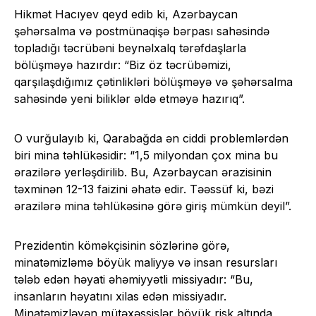
Hikmət Hacıyev qeyd edib ki, Azərbaycan
şəhərsalma və postmünaqişə bərpası sahəsində
topladığı təcrübəni beynəlxalq tərəfdaşlarla
bölüşməyə hazırdır: “Biz öz təcrübəmizi,
qarşılaşdığımız çətinlikləri bölüşməyə və şəhərsalma
sahəsində yeni biliklər əldə etməyə hazırıq”.
O vurğulayıb ki, Qarabağda ən ciddi problemlərdən
biri mina təhlükəsidir: “1,5 milyondan çox mina bu
ərazilərə yerləşdirilib. Bu, Azərbaycan ərazisinin
təxminən 12-13 faizini əhatə edir. Təəssüf ki, bəzi
ərazilərə mina təhlükəsinə görə giriş mümkün deyil”.
Prezidentin köməkçisinin sözlərinə görə,
minatəmizləmə böyük maliyyə və insan resursları
tələb edən həyati əhəmiyyətli missiyadır: “Bu,
insanların həyatını xilas edən missiyadır.
Minatəmizləyən mütəxəssislər böyük risk altında