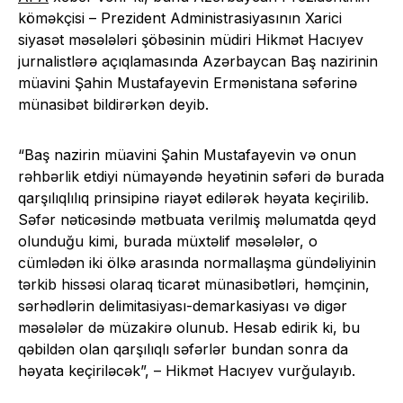
köməkçisi – Prezident Administrasiyasının Xarici
siyasət məsələləri şöbəsinin müdiri Hikmət Hacıyev
jurnalistlərə açıqlamasında Azərbaycan Baş nazirinin
müavini Şahin Mustafayevin Ermənistana səfərinə
münasibət bildirərkən deyib.
“Baş nazirin müavini Şahin Mustafayevin və onun
rəhbərlik etdiyi nümayəndə heyətinin səfəri də burada
qarşılıqlılıq prinsipinə riayət edilərək həyata keçirilib.
Səfər nəticəsində mətbuata verilmiş məlumatda qeyd
olunduğu kimi, burada müxtəlif məsələlər, o
cümlədən iki ölkə arasında normallaşma gündəliyinin
tərkib hissəsi olaraq ticarət münasibətləri, həmçinin,
sərhədlərin delimitasiyası-demarkasiyası və digər
məsələlər də müzakirə olunub. Hesab edirik ki, bu
qəbildən olan qarşılıqlı səfərlər bundan sonra da
həyata keçiriləcək”, – Hikmət Hacıyev vurğulayıb.