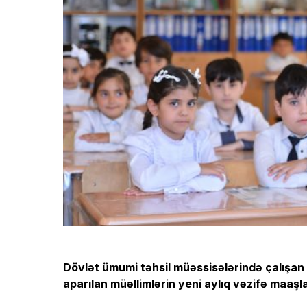
Dövlət ümumi təhsil müəssisələrində çalışan b
aparılan müəllimlərin yeni aylıq vəzifə maaşl