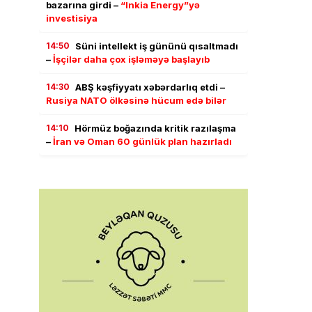
bazarına girdi –
“Inkia Energy”yə
investisiya
14:50
Süni intellekt iş gününü qısaltmadı
–
İşçilər daha çox işləməyə başlayıb
14:30
ABŞ kəşfiyyatı xəbərdarlıq etdi –
Rusiya NATO ölkəsinə hücum edə bilər
14:10
Hörmüz boğazında kritik razılaşma
–
İran və Oman 60 günlük plan hazırladı