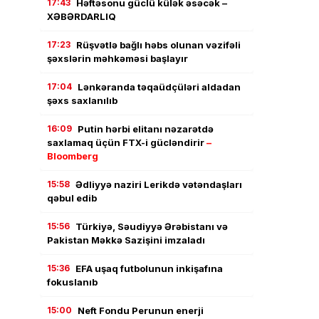
17:43
Həftəsonu güclü külək əsəcək –
XƏBƏRDARLIQ
17:23
Rüşvətlə bağlı həbs olunan vəzifəli
şəxslərin məhkəməsi başlayır
17:04
Lənkəranda təqaüdçüləri aldadan
şəxs saxlanılıb
16:09
Putin hərbi elitanı nəzarətdə
saxlamaq üçün FTX-i gücləndirir
–
Bloomberg
15:58
Ədliyyə naziri Lerikdə vətəndaşları
qəbul edib
15:56
Türkiyə, Səudiyyə Ərəbistanı və
Pakistan Məkkə Sazişini imzaladı
15:36
EFA uşaq futbolunun inkişafına
fokuslanıb
15:00
Neft Fondu Perunun enerji