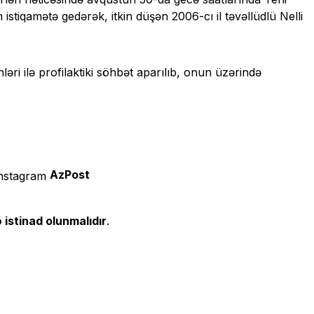
tiqamətə gedərək, itkin düşən 2006-cı il təvəllüdlü Nelli
ləri ilə profilaktiki söhbət aparılıb, onun üzərində
AzPost
 istinad olunmalıdır
.