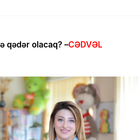
nə qədər olacaq? –
CƏDVƏL