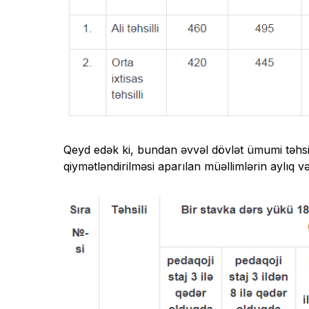
Qeyd edək ki, bundan əvvəl dövlət ümumi təhsil 
qiymətləndirilməsi aparılan müəllimlərin aylıq v