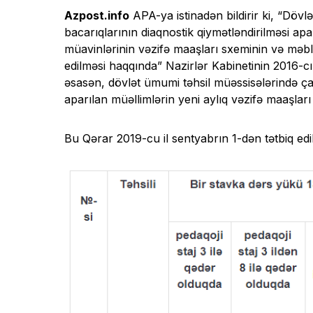
Azpost.info
APA-ya istinadən bildirir ki, “Dövl
bacarıqlarının diaqnostik qiymətləndirilməsi apa
müavinlərinin vəzifə maaşları sxeminin və məblə
edilməsi haqqında” Nazirlər Kabinetinin 2016-cı i
əsasən, dövlət ümumi təhsil müəssisələrində çalı
aparılan müəllimlərin yeni aylıq vəzifə maaşları 
Bu Qərar 2019-cu il sentyabrın 1-dən tətbiq edil