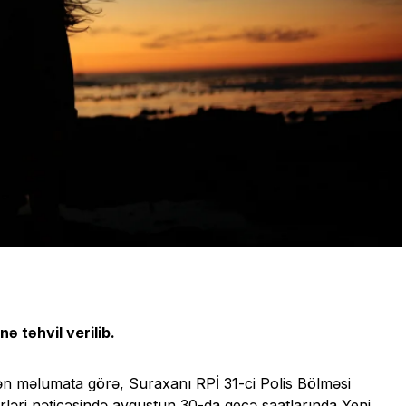
ə təhvil verilib.
lən məlumata görə, Suraxanı RPİ 31-ci Polis Bölməsi
irləri nəticəsində avqustun 30-da gecə saatlarında Yeni