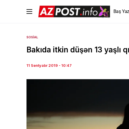
Baş Yaz
SOSIAL
Bakıda itkin düşən 13 yaşlı q
11 Sentyabr 2019 - 10:47