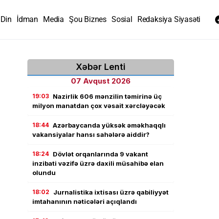
Din
İdman
Media
Şou Biznes
Sosial
Redaksiya Siyasəti
Xəbər Lenti
07 Avqust 2026
19:03
Nazirlik 606 mənzilin təmirinə üç
milyon manatdan çox vəsait xərcləyəcək
18:44
Azərbaycanda yüksək əməkhaqqlı
vakansiyalar hansı sahələrə aiddir?
18:24
Dövlət orqanlarında 9 vakant
inzibati vəzifə üzrə daxili müsahibə elan
olundu
18:02
Jurnalistika ixtisası üzrə qabiliyyət
imtahanının nəticələri açıqlandı