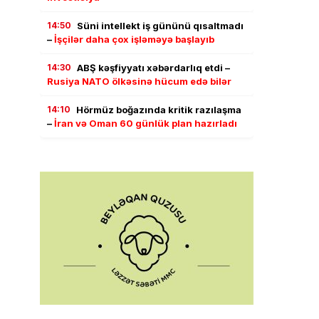
14:50
Süni intellekt iş gününü qısaltmadı
–
İşçilər daha çox işləməyə başlayıb
14:30
ABŞ kəşfiyyatı xəbərdarlıq etdi –
Rusiya NATO ölkəsinə hücum edə bilər
14:10
Hörmüz boğazında kritik razılaşma
–
İran və Oman 60 günlük plan hazırladı