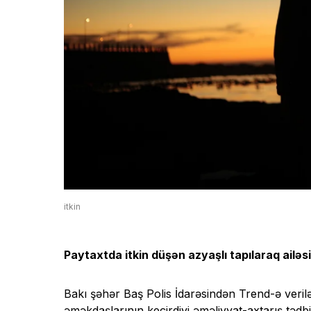
itkin
Paytaxtda itkin düşən azyaşlı tapılaraq ailəsin
Bakı şəhər Baş Polis İdarəsindən Trend-ə veri
əməkdaşlarının keçirdiyi əməliyyat-axtarış tədb