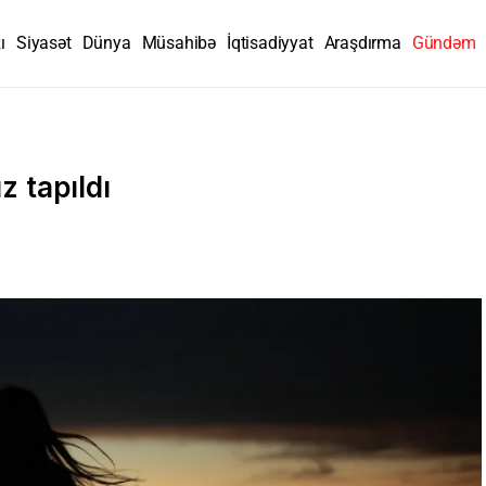
ı
Siyasət
Dünya
Müsahibə
İqtisadiyyat
Araşdırma
Gündəm
ız tapıldı