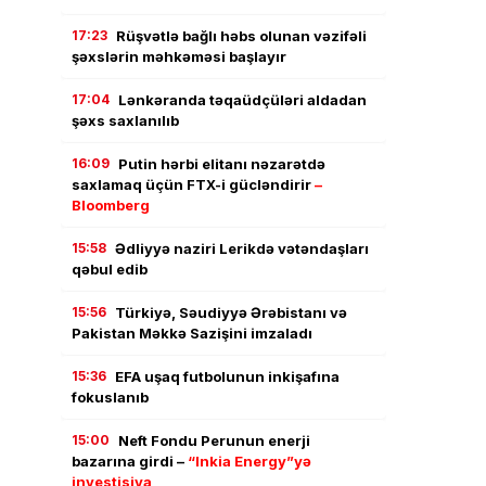
17:23
Rüşvətlə bağlı həbs olunan vəzifəli
şəxslərin məhkəməsi başlayır
17:04
Lənkəranda təqaüdçüləri aldadan
şəxs saxlanılıb
16:09
Putin hərbi elitanı nəzarətdə
saxlamaq üçün FTX-i gücləndirir
–
Bloomberg
15:58
Ədliyyə naziri Lerikdə vətəndaşları
qəbul edib
15:56
Türkiyə, Səudiyyə Ərəbistanı və
Pakistan Məkkə Sazişini imzaladı
15:36
EFA uşaq futbolunun inkişafına
fokuslanıb
15:00
Neft Fondu Perunun enerji
bazarına girdi –
“Inkia Energy”yə
investisiya