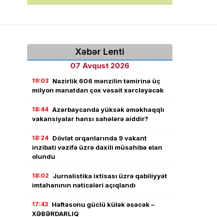
Xəbər Lenti
07 Avqust 2026
19:03
Nazirlik 606 mənzilin təmirinə üç
milyon manatdan çox vəsait xərcləyəcək
18:44
Azərbaycanda yüksək əməkhaqqlı
vakansiyalar hansı sahələrə aiddir?
18:24
Dövlət orqanlarında 9 vakant
inzibati vəzifə üzrə daxili müsahibə elan
olundu
18:02
Jurnalistika ixtisası üzrə qabiliyyət
imtahanının nəticələri açıqlandı
17:43
Həftəsonu güclü külək əsəcək –
XƏBƏRDARLIQ