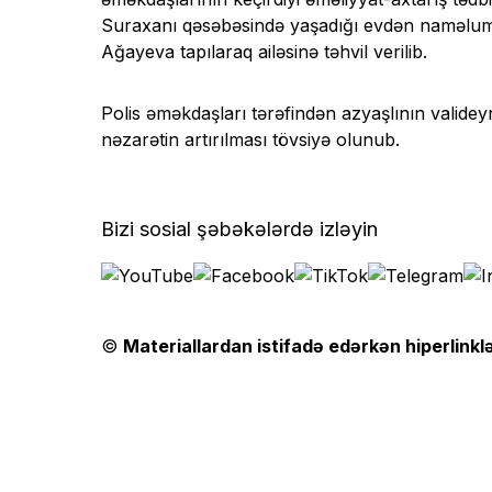
Suraxanı qəsəbəsində yaşadığı evdən naməlum is
Ağayeva tapılaraq ailəsinə təhvil verilib.
Polis əməkdaşları tərəfindən azyaşlının valideyn
nəzarətin artırılması tövsiyə olunub.
Bizi sosial şəbəkələrdə izləyin
©
Materiallardan istifadə edərkən hiperlinklə