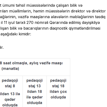
ət ümumi təhsil müəssisələrində çalışan bilik və
rılan müəllimlərin, həmin müəssisələrin direktor və direktor
ğlərinin, vəzifə maaşlarına əlavələrin məbləğlərinin təsdiq
l 11 iyul tarixli 270 nömrəli Qərarında edilmiş dəyişikliyə
şan bilik və bacarıqlarının diaqnostik qiymətləndirilməsi
aşağıdakı kimidir:
ir.