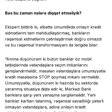
Bəs bu zaman nələrə diqqət etməliyik?
Ekspert bildirib ki, əlbəttə ümumilikdə onlayn kredit
xidmətlərini tam məhdudlaşdırmaq, bankların
rəqəmsal xidmətlərini çətinləşdirmək doğru olmazdı
və bu rəqəmsal transformasiyanı da ləngidə bilər:
“Amma düşünürəm ki bütün banklar öz mobil
tətbiqlərində vətəndaşlara seçim imkanlarını
genişləndirməldir, məsələn vətəndaşlara ümumiyyətlə
kredit məsələsinə STOP qoymaq imkanı verməlidir.
Ümumiyyətlə, düşünürəm ki hazırda bu sektorda
yaranmış situasiya diqtə edir ki, Mərkəzi Bank
banklara qarşı yeni yanaşma sərgiləməlidir. Yəni
banklar kartları talanmış, rəqəmsal savadlılığı yetərli
olmayan vətəndaşlara, adına onlayn kreidt