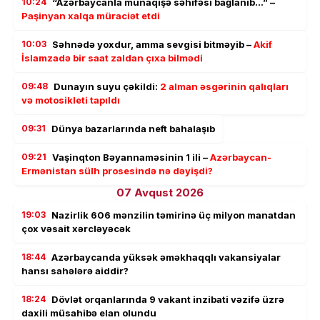
10:24
“Azərbaycanla münaqişə səhifəsi bağlanıb…” –
Paşinyan xalqa müraciət etdi
10:03
Səhnədə yoxdur, amma sevgisi bitməyib –
Akif
İslamzadə bir saat zaldan çıxa bilmədi
09:48
Dunayın suyu çəkildi:
2 alman əsgərinin qalıqları
və motosikleti tapıldı
09:31
Dünya bazarlarında neft bahalaşıb
09:21
Vaşinqton Bəyannaməsinin 1 ili –
Azərbaycan-
Ermənistan sülh prosesində nə dəyişdi?
07 Avqust 2026
19:03
Nazirlik 606 mənzilin təmirinə üç milyon manatdan
çox vəsait xərcləyəcək
18:44
Azərbaycanda yüksək əməkhaqqlı vakansiyalar
hansı sahələrə aiddir?
18:24
Dövlət orqanlarında 9 vakant inzibati vəzifə üzrə
daxili müsahibə elan olundu