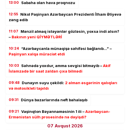
13:00
Sabaha olan hava proqnozu
12:55
Nikol Paşinyan Azərbaycan Prezidenti İlham Əliyevə
zəng edib
11:07
Mənzil almaq istəyənlər gözləsin, yoxsa indi alsın?
–
Bakının yeni QİYMƏTLƏRİ
10:24
“Azərbaycanla münaqişə səhifəsi bağlanıb…” –
Paşinyan xalqa müraciət etdi
10:03
Səhnədə yoxdur, amma sevgisi bitməyib –
Akif
İslamzadə bir saat zaldan çıxa bilmədi
09:48
Dunayın suyu çəkildi:
2 alman əsgərinin qalıqları
və motosikleti tapıldı
09:31
Dünya bazarlarında neft bahalaşıb
09:21
Vaşinqton Bəyannaməsinin 1 ili –
Azərbaycan-
Ermənistan sülh prosesində nə dəyişdi?
07 Avqust 2026