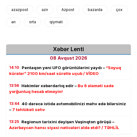
azazpost
azn
Azpost
bazarda
çox
ən
orta
qiyməti
Xəbər Lenti
08 Avqust 2026
14:10
Pentaqon yeni UFO görüntülərini yaydı –
“Soyuq
kürələr” 2100 km/saat sürətlə uçub / VİDEO
13:56
Həkimlər xəbərdarlıq edir –
Bu 6 əlaməti sadə
yorğunluq hesab etməyin!
13:44
40 dərəcə istidə avtomobilinizi məhv edə bilərsiniz
–
7 təhlükəli səhv
13:25
Regionun tarixini dəyişən Vaşinqton görüşü –
Azərbaycan hansı siyasi nəticələri əldə etdi? / TƏHLİL