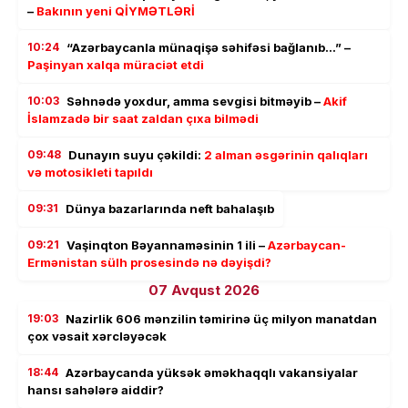
–
Bakının yeni QİYMƏTLƏRİ
10:24
“Azərbaycanla münaqişə səhifəsi bağlanıb…” –
Paşinyan xalqa müraciət etdi
10:03
Səhnədə yoxdur, amma sevgisi bitməyib –
Akif
İslamzadə bir saat zaldan çıxa bilmədi
09:48
Dunayın suyu çəkildi:
2 alman əsgərinin qalıqları
və motosikleti tapıldı
09:31
Dünya bazarlarında neft bahalaşıb
09:21
Vaşinqton Bəyannaməsinin 1 ili –
Azərbaycan-
Ermənistan sülh prosesində nə dəyişdi?
07 Avqust 2026
19:03
Nazirlik 606 mənzilin təmirinə üç milyon manatdan
çox vəsait xərcləyəcək
18:44
Azərbaycanda yüksək əməkhaqqlı vakansiyalar
hansı sahələrə aiddir?