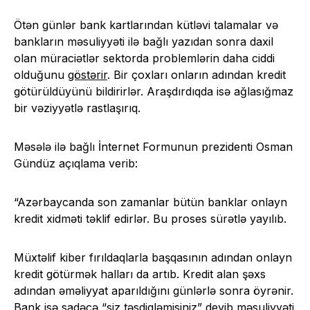
Ötən günlər bank kartlarından kütləvi talamalar və
bankların məsuliyyəti ilə bağlı yazıdan sonra daxil
olan müraciətlər sektorda problemlərin daha ciddi
olduğunu
göstərir
. Bir çoxları onların adından kredit
götürüldüyünü bildirirlər. Araşdırdıqda isə ağlasığmaz
bir vəziyyətlə rastlaşırıq.
Məsələ ilə bağlı İnternet Formunun prezidenti Osman
Gündüz açıqlama verib:
“Azərbaycanda son zamanlar bütün banklar onlayn
kredit xidməti təklif edirlər. Bu proses sürətlə yayılıb.
Müxtəlif kiber fırıldaqlarla başqasının adından onlayn
kredit götürmək halları da artıb. Kredit alan şəxs
adından əməliyyat aparıldığını günlərlə sonra öyrənir.
Bank isə sadəcə “siz təsdiqləmisiniz” deyib məsuliyyəti