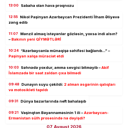
13:00
Sabaha olan hava proqnozu
12:55
Nikol Paşinyan Azərbaycan Prezidenti İlham Əliyevə
zəng edib
11:07
Mənzil almaq istəyənlər gözləsin, yoxsa indi alsın?
–
Bakının yeni QİYMƏTLƏRİ
10:24
“Azərbaycanla münaqişə səhifəsi bağlanıb…” –
Paşinyan xalqa müraciət etdi
10:03
Səhnədə yoxdur, amma sevgisi bitməyib –
Akif
İslamzadə bir saat zaldan çıxa bilmədi
09:48
Dunayın suyu çəkildi:
2 alman əsgərinin qalıqları
və motosikleti tapıldı
09:31
Dünya bazarlarında neft bahalaşıb
09:21
Vaşinqton Bəyannaməsinin 1 ili –
Azərbaycan-
Ermənistan sülh prosesində nə dəyişdi?
07 Avqust 2026