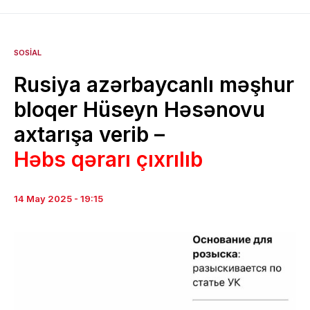
SOSIAL
Rusiya azərbaycanlı məşhur
bloqer Hüseyn Həsənovu
axtarışa verib –
Həbs qərarı çıxrılıb
14 May 2025 - 19:15