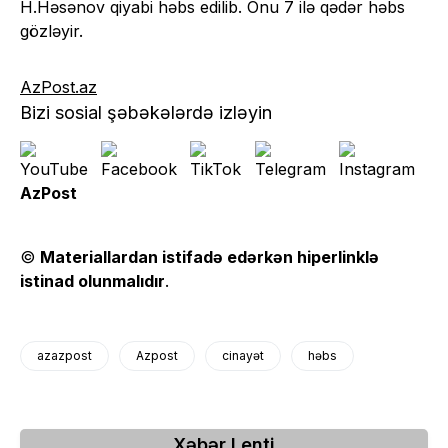
H.Həsənov qiyabi həbs edilib. Onu 7 ilə qədər həbs
gözləyir.
AzPost.az
Bizi sosial şəbəkələrdə izləyin
AzPost
©
Materiallardan istifadə edərkən hiperlinklə
istinad olunmalıdır
.
azazpost
Azpost
cinayət
həbs
Xəbər Lenti