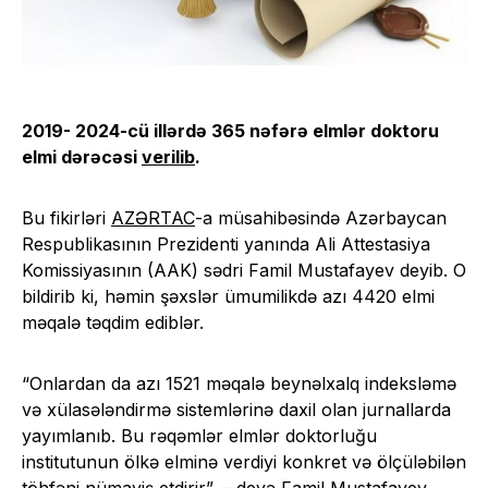
2019- 2024-cü illərdə 365 nəfərə elmlər doktoru
elmi dərəcəsi
verilib
.
Bu fikirləri
AZƏRTAC
-a müsahibəsində Azərbaycan
Respublikasının Prezidenti yanında Ali Attestasiya
Komissiyasının (AAK) sədri Famil Mustafayev deyib. O
bildirib ki, həmin şəxslər ümumilikdə azı 4420 elmi
məqalə təqdim ediblər.
“Onlardan da azı 1521 məqalə beynəlxalq indeksləmə
və xülasələndirmə sistemlərinə daxil olan jurnallarda
yayımlanıb. Bu rəqəmlər elmlər doktorluğu
institutunun ölkə elminə verdiyi konkret və ölçüləbilən
töhfəni nümayiş etdirir”, – deyə Famil Mustafayev