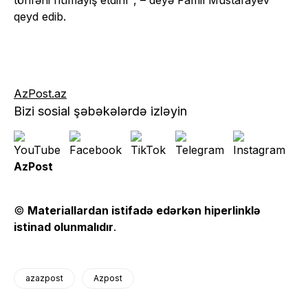
qeyd edib.
AzPost.az
Bizi sosial şəbəkələrdə izləyin
AzPost
©
Materiallardan istifadə edərkən hiperlinklə
istinad olunmalıdır
.
azazpost
Azpost