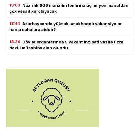
19:03
Nazirlik 606 mənzilin təmirinə üç milyon manatdan
çox vəsait xərcləyəcək
18:44
Azərbaycanda yüksək əməkhaqqlı vakansiyalar
hansı sahələrə aiddir?
18:24
Dövlət orqanlarında 9 vakant inzibati vəzifə üzrə
daxili müsahibə elan olundu