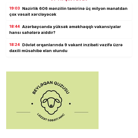
19:03
Nazirlik 606 mənzilin təmirinə üç milyon manatdan
çox vəsait xərcləyəcək
18:44
Azərbaycanda yüksək əməkhaqqlı vakansiyalar
hansı sahələrə aiddir?
18:24
Dövlət orqanlarında 9 vakant inzibati vəzifə üzrə
daxili müsahibə elan olundu