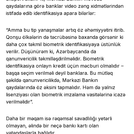
qaydalarına görə banklar video zəng xidmətlərindən
istifadə edib identifikasiya apara bilərlər:
“Amma bu tip yanaşmalar artıq öz əhəmiyyətini itirib.
Qonşu ölkələrin də təcrübəsinə baxanda görsənir ki
daha çox təkmil biometrik identifikasiyaya üstünlük
verilir. Düşünürəm ki, Azərbaycanda da
qanunvericilik təkmilləşdirilməlidir. Biometrik
identifikasiya onlayn kredit üçün məcburi olmalıdır –
başqa seçim verilməli deyil banklara. Bu mütləq
şəkildə qanunvericilikdə, Mərkəzi Bankın
qaydalarında öz əksini tapmalıdır. Həm də yalnız
lisenziyası olan biometrik imzalama vasitələrinə icazə
verilməlidir”.
Daha bir məqam isə rəqəmsal savadlılığı yetərli
olmayan, əlində bir neçə bankı kartı olan
vətəndaşlarla bağlıdır.