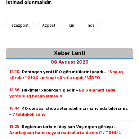
istinad olunmalıdır
.
azazpost
Azpost
çin
nda
Xəbər Lenti
08 Avqust 2026
14:10
Pentaqon yeni UFO görüntülərini yaydı –
“Soyuq
kürələr” 2100 km/saat sürətlə uçub / VİDEO
13:56
Həkimlər xəbərdarlıq edir –
Bu 6 əlaməti sadə
yorğunluq hesab etməyin!
13:44
40 dərəcə istidə avtomobilinizi məhv edə bilərsiniz
–
7 təhlükəli səhv
13:25
Regionun tarixini dəyişən Vaşinqton görüşü –
Azərbaycan hansı siyasi nəticələri əldə etdi? / TƏHLİL