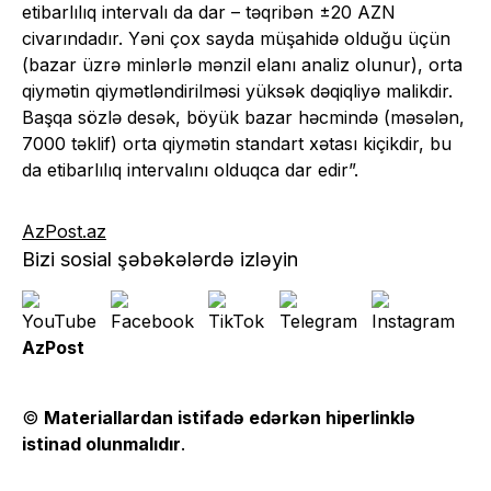
etibarlılıq intervalı da dar – təqribən ±20 AZN
civarındadır. Yəni çox sayda müşahidə olduğu üçün
(bazar üzrə minlərlə mənzil elanı analiz olunur), orta
qiymətin qiymətləndirilməsi yüksək dəqiqliyə malikdir.
Başqa sözlə desək, böyük bazar həcmində (məsələn,
7000 təklif) orta qiymətin standart xətası kiçikdir, bu
da etibarlılıq intervalını olduqca dar edir”.
AzPost.az
Bizi sosial şəbəkələrdə izləyin
AzPost
©
Materiallardan istifadə edərkən hiperlinklə
istinad olunmalıdır
.