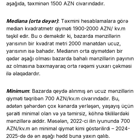
aşağıda, təxminən 1500 AZN civarındadır.
Mediana (orta dəyər)
: Təxmini hesablamalara görə
median kvadratmetr qiyməti 1900-2000 AZN/ kv.m
təşkil edir. Bu o deməkdir ki, bazarda mənzillərin
yarısının bir kvadrat metri 2000 manatdan ucuz,
yarısının isə bahadır. Medianın orta qiymətdən bir
qədər aşağı olması bazarda bahalı mənzillərin payının
az olmasına baxmayaraq orta rəqəmi yuxarı çəkməsi
ilə əlaqədardır.
Minimum
: Bazarda qeydə alınmış ən ucuz mənzillərin
qiyməti təqribən 700 AZN/kv.m civarındadır. Bu,
adətən şəhərdən çox kənarda yerləşən, yaşayış üçün
şəraiti minimal olan və ya təmirsiz, köhnə tikililərdəki
mənzillərə aiddir. Məsələn, 2022-ci ilin iyununda 700
AZN/kv.m ən minimal qiymət kimi göstərilirdi – 2024-
2025-də də ən aşağı hədd buna yaxın qalıb.