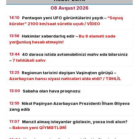
08 Avqust 2026
14:10
Pentaqon yeni UFO görüntülərini yaydı –
“Soyuq
kürələr” 2100 km/saat sürətlə uçub / VİDEO
13:56
Həkimlər xəbərdarlıq edir –
Bu 6 əlaməti sadə
yorğunluq hesab etməyin!
13:44
40 dərəcə istidə avtomobilinizi məhv edə bilərsiniz
–
7 təhlükəli səhv
13:25
Regionun tarixini dəyişən Vaşinqton görüşü –
Azərbaycan hansı siyasi nəticələri əldə etdi? / TƏHLİL
13:00
Sabaha olan hava proqnozu
12:55
Nikol Paşinyan Azərbaycan Prezidenti İlham Əliyevə
zəng edib
11:07
Mənzil almaq istəyənlər gözləsin, yoxsa indi alsın?
–
Bakının yeni QİYMƏTLƏRİ