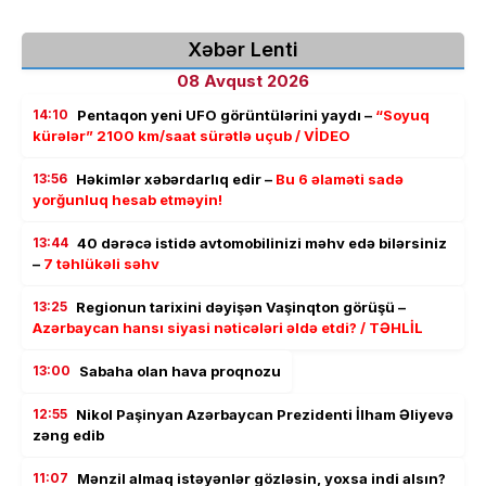
Xəbər Lenti
08 Avqust 2026
14:10
Pentaqon yeni UFO görüntülərini yaydı –
“Soyuq
kürələr” 2100 km/saat sürətlə uçub / VİDEO
13:56
Həkimlər xəbərdarlıq edir –
Bu 6 əlaməti sadə
yorğunluq hesab etməyin!
13:44
40 dərəcə istidə avtomobilinizi məhv edə bilərsiniz
–
7 təhlükəli səhv
13:25
Regionun tarixini dəyişən Vaşinqton görüşü –
Azərbaycan hansı siyasi nəticələri əldə etdi? / TƏHLİL
13:00
Sabaha olan hava proqnozu
12:55
Nikol Paşinyan Azərbaycan Prezidenti İlham Əliyevə
zəng edib
11:07
Mənzil almaq istəyənlər gözləsin, yoxsa indi alsın?