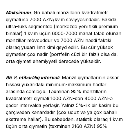
Maksimum
:
Ən bahalı mənzillərin kvadratmetr
qiyməti isə 7000 AZN/kv.m səviyyəsindədir. Bakıda
ultra-lüks seqmentdə (mərkəzdə yeni tikili premium
binalar) 1 kv.m üçün 6000-7000 manat tələb olunan
mənzillər mövcuddur və 7000 AZN həddi faktiki
olaraq yuxarı limit kimi qeyd edilir. Bu cür yüksək
qiymətlər çox nadir (portfelin cüzi bir faizi) olsa da,
orta qiyməti əhəmiyyətli dərəcədə yüksəldir.
95 % etibarlılıq intervalı
: Mənzil qiymətlərinin əksər
hissəsi yuxarıdakı minimum-maksimum hədlər
arasında cəmləşib. Təxminən 95% mənzillərin
kvadratmetr qiyməti 1000 AZN-dən 4000 AZN-ə
qədər intervalda yerləşir. Yalnız 5%-lik bir kəsim bu
çərçivədən kənardadır (çox ucuz və ya çox bahalı
ekstreme hallar). Bu səbəbdən, statistik olaraq 1 kv.m
üçün orta qiymətin (təxminən 2160 AZN) 95%