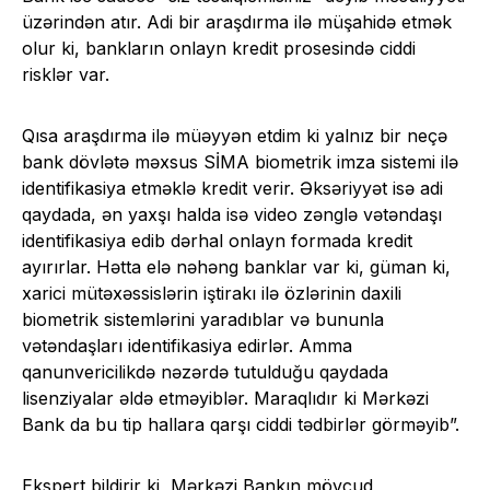
üzərindən atır. Adi bir araşdırma ilə müşahidə etmək
olur ki, bankların onlayn kredit prosesində ciddi
risklər var.
Qısa araşdırma ilə müəyyən etdim ki yalnız bir neçə
bank dövlətə məxsus SİMA biometrik imza sistemi ilə
identifikasiya etməklə kredit verir. Əksəriyyət isə adi
qaydada, ən yaxşı halda isə video zənglə vətəndaşı
identifikasiya edib dərhal onlayn formada kredit
ayırırlar. Hətta elə nəhəng banklar var ki, güman ki,
xarici mütəxəssislərin iştirakı ilə özlərinin daxili
biometrik sistemlərini yaradıblar və bununla
vətəndaşları identifikasiya edirlər. Amma
qanunvericilikdə nəzərdə tutulduğu qaydada
lisenziyalar əldə etməyiblər. Maraqlıdır ki Mərkəzi
Bank da bu tip hallara qarşı ciddi tədbirlər görməyib”.
Ekspert bildirir ki, Mərkəzi Bankın mövcud