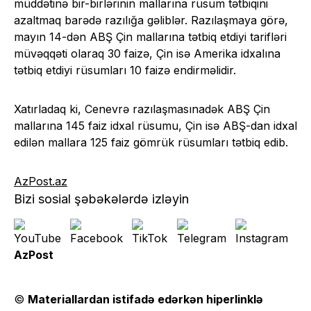
müddətinə bir-birlərinin mallarına rüsum tətbiqini
azaltmaq barədə razılığa gəliblər. Razılaşmaya görə,
mayın 14-dən ABŞ Çin mallarına tətbiq etdiyi tarifləri
müvəqqəti olaraq 30 faizə, Çin isə Amerika idxalına
tətbiq etdiyi rüsumları 10 faizə endirməlidir.
Xatırladaq ki, Cenevrə razılaşmasınadək ABŞ Çin
mallarına 145 faiz idxal rüsumu, Çin isə ABŞ-dan idxal
edilən mallara 125 faiz gömrük rüsumları tətbiq edib.
AzPost.az
Bizi sosial şəbəkələrdə izləyin
AzPost
©
Materiallardan istifadə edərkən hiperlinklə