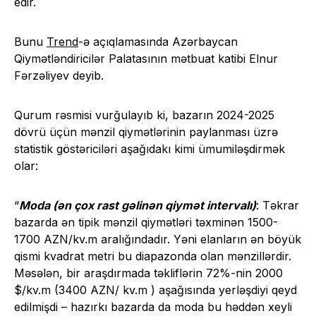
edir.
Bunu
Trend
-ə açıqlamasında Azərbaycan
Qiymətləndiricilər Palatasının mətbuat katibi Elnur
Fərzəliyev deyib.
Qurum rəsmisi vurğulayıb ki, bazarın 2024-2025
dövrü üçün mənzil qiymətlərinin paylanması üzrə
statistik göstəriciləri aşağıdakı kimi ümumiləşdirmək
olar:
“
Moda (ən çox rast gəlinən qiymət intervalı)
: Təkrar
bazarda ən tipik mənzil qiymətləri təxminən 1500-
1700 AZN/kv.m aralığındadır. Yəni elanların ən böyük
qismi kvadrat metri bu diapazonda olan mənzillərdir.
Məsələn, bir araşdırmada təkliflərin 72%-nin 2000
$/kv.m (3400 AZN/ kv.m ) aşağısında yerləşdiyi qeyd
edilmişdi – hazırkı bazarda da moda bu həddən xeyli