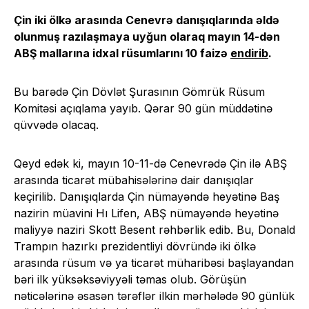
Çin iki ölkə arasında Cenevrə danışıqlarında əldə
olunmuş razılaşmaya uyğun olaraq mayın 14-dən
ABŞ mallarına idxal rüsumlarını 10 faizə
endirib
.
Bu barədə Çin Dövlət Şurasının Gömrük Rüsum
Komitəsi açıqlama yayıb. Qərar 90 gün müddətinə
qüvvədə olacaq.
Qeyd edək ki, mayın 10-11-də Cenevrədə Çin ilə ABŞ
arasında ticarət mübahisələrinə dair danışıqlar
keçirilib. Danışıqlarda Çin nümayəndə heyətinə Baş
nazirin müavini Hı Lifen, ABŞ nümayəndə heyətinə
maliyyə naziri Skott Besent rəhbərlik edib. Bu, Donald
Trampın hazırkı prezidentliyi dövründə iki ölkə
arasında rüsum və ya ticarət müharibəsi başlayandan
bəri ilk yüksəksəviyyəli təmas olub. Görüşün
nəticələrinə əsasən tərəflər ilkin mərhələdə 90 günlük