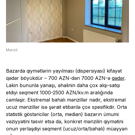
Mənzil
Bazarda qiymətlərin yayılması (dispersiyası) kifayət
qədər böyükdür – 700 AZN-dən 7000 AZN-ə
qədər
.
Lakin bununla yanaşı, əhalinin daha çox alqı-satqı
etdiyi seqment 1000-2500 AZN/kv.m aralığında
cəmləşir. Ekstremal bahalı mənzillər nadir, ekstremal
ucuz mənzillər isə şərait etibarilə çox spesifikdir. Orta
statistik göstəricilər (orta, median) bazarın ümumi
vəziyyətini təsvir etsə də, konkret mənzilin qiymətini
onun yerləşdiyi seqment (ucuz/orta/bahalı) müəyyən