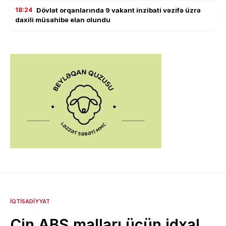
18:24
Dövlət orqanlarında 9 vakant inzibati vəzifə üzrə
daxili müsahibə elan olundu
İQTISADIYYAT
Çin ABŞ malları üçün idxal