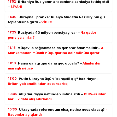
11:52
Britaniya Rusiyanın altı bankına sanksiya tətbiq etdi
–
SİYAHI
11:40
Ukraynalı pranker Rusiya Müdafiə Nazirliyinin gizli
toplantısına girdi –
VİDEO
11:25
Rusiyada 40 milyon pensiyaçı var –
Nə qədər
pensiya alırlar?
11:15
Müqavilə bağlanmasa da qonorar ödənməlidir –
Ali
Məhkəmədən müəllif hüquqlarına dair mühüm qərar
11:10
Hansı qan qrupu daha gec qocalır? –
Alimlərdən
maraqlı nəticə
11:00
Putin Ukrayna üçün “dəhşətli qış” hazırlayır –
Britaniyalı analitikdən xəbərdarlıq
10:45
ABŞ Səudiyyə neftindən imtina etdi –
1985-ci ildən
bəri ilk dəfə alış sıfırlandı
10:30
Ukraynada referendum olsa, nəticə necə olacaq?
-
Rəqəmlər açıqlandı