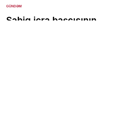
GÜNDƏM
Sabiq icra başçısının
direktor qızı işdən çıxarıldı
- FOTO
19 May 2025 - 23:03