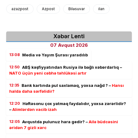
azazpost
Azpost
Biləsuvar
ilan
Xəbər Lenti
07 Avqust 2026
13:08
Media və Yayım Şurası yaradılıb
12:50
ABŞ kəşfiyyatından Rusiya ilə bağlı xəbərdarlıq –
NATO üçün yeni cəbhə təhlükəsi artır
12:35
Bank kartında pul saxlamaq, yoxsa nağd ? –
Hansı
halda daha sərfəlidir?
12:20
Həftəsonu çox yatmaq faydalıdır, yoxsa zərərlidir?
–
Alimlərdən vacib izah
12:05
Avqustda pulunuz hara gedir? –
Ailə büdcəsini
əridən 7 gizli xərc