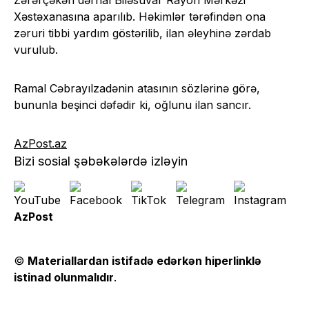
Zərərçəkən dərhal Biləsuvar Rayon Mərkəzi
Xəstəxanasına aparılıb. Həkimlər tərəfindən ona
zəruri tibbi yardım göstərilib, ilan əleyhinə zərdab
vurulub.
Ramal Cəbrayılzadənin atasının sözlərinə görə,
bununla beşinci dəfədir ki, oğlunu ilan sancır.
AzPost.az
Bizi sosial şəbəkələrdə izləyin
AzPost
©
Materiallardan istifadə edərkən hiperlinklə
istinad olunmalıdır
.