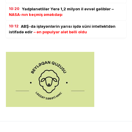
10:20
Yadplanetlilər Yerə 1,2 milyon il əvvəl gəliblər –
NASA-nın keçmiş əməkdaşı
10:12
ABŞ-da işləyənlərin yarısı işdə süni intellektdən
istifadə edir
– ən populyar alət bəlli oldu