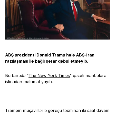
ABŞ prezidenti Donald Tramp hələ ABŞ-İran
razılaşması ilə bağlı qərar qəbul
etməyib
.
Bu barədə “
The
New York Times
” qəzeti mənbələrə
istinadən məlumat yayıb.
Trampın müşavirlərlə görüşü təxminən iki saat davam