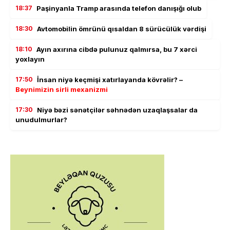
18:37
Paşinyanla Tramp arasında telefon danışığı olub
18:30
Avtomobilin ömrünü qısaldan 8 sürücülük vərdişi
18:10
Ayın axırına cibdə pulunuz qalmırsa, bu 7 xərci
yoxlayın
17:50
İnsan niyə keçmişi xatırlayanda kövrəlir? –
Beynimizin sirli mexanizmi
17:30
Niyə bəzi sənətçilər səhnədən uzaqlaşsalar da
unudulmurlar?