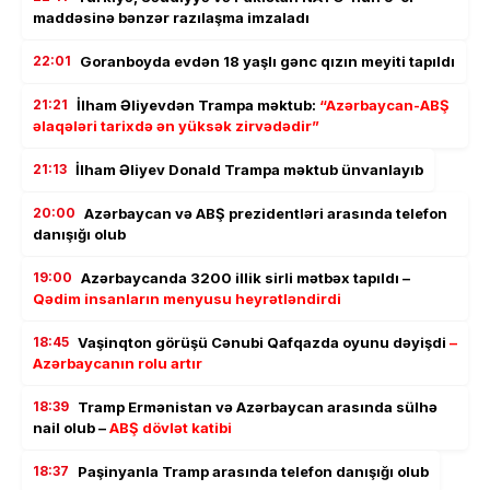
maddəsinə bənzər razılaşma imzaladı
22:01
Goranboyda evdən 18 yaşlı gənc qızın meyiti tapıldı
21:21
İlham Əliyevdən Trampa məktub:
“Azərbaycan-ABŞ
əlaqələri tarixdə ən yüksək zirvədədir”
21:13
İlham Əliyev Donald Trampa məktub ünvanlayıb
20:00
Azərbaycan və ABŞ prezidentləri arasında telefon
danışığı olub
19:00
Azərbaycanda 3200 illik sirli mətbəx tapıldı –
Qədim insanların menyusu heyrətləndirdi
18:45
Vaşinqton görüşü Cənubi Qafqazda oyunu dəyişdi
–
Azərbaycanın rolu artır
18:39
Tramp Ermənistan və Azərbaycan arasında sülhə
nail olub –
ABŞ dövlət katibi
18:37
Paşinyanla Tramp arasında telefon danışığı olub