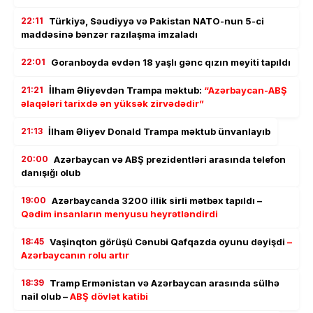
22:11
Türkiyə, Səudiyyə və Pakistan NATO-nun 5-ci
maddəsinə bənzər razılaşma imzaladı
22:01
Goranboyda evdən 18 yaşlı gənc qızın meyiti tapıldı
21:21
İlham Əliyevdən Trampa məktub:
“Azərbaycan-ABŞ
əlaqələri tarixdə ən yüksək zirvədədir”
21:13
İlham Əliyev Donald Trampa məktub ünvanlayıb
20:00
Azərbaycan və ABŞ prezidentləri arasında telefon
danışığı olub
19:00
Azərbaycanda 3200 illik sirli mətbəx tapıldı –
Qədim insanların menyusu heyrətləndirdi
18:45
Vaşinqton görüşü Cənubi Qafqazda oyunu dəyişdi
–
Azərbaycanın rolu artır
18:39
Tramp Ermənistan və Azərbaycan arasında sülhə
nail olub –
ABŞ dövlət katibi