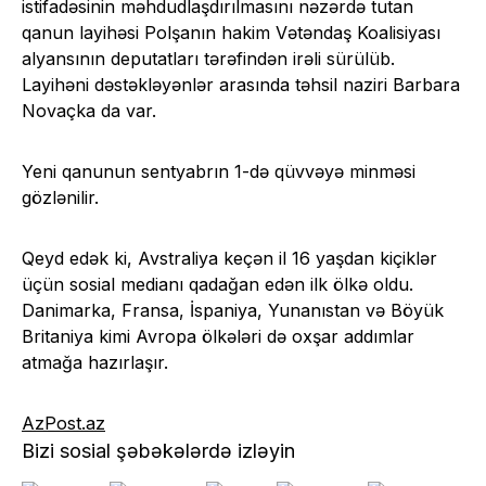
istifadəsinin məhdudlaşdırılmasını nəzərdə tutan
qanun layihəsi Polşanın hakim Vətəndaş Koalisiyası
alyansının deputatları tərəfindən irəli sürülüb.
Layihəni dəstəkləyənlər arasında təhsil naziri Barbara
Novaçka da var.
Yeni qanunun sentyabrın 1-də qüvvəyə minməsi
gözlənilir.
Qeyd edək ki, Avstraliya keçən il 16 yaşdan kiçiklər
üçün sosial medianı qadağan edən ilk ölkə oldu.
Danimarka, Fransa, İspaniya, Yunanıstan və Böyük
Britaniya kimi Avropa ölkələri də oxşar addımlar
atmağa hazırlaşır.
AzPost.az
Bizi sosial şəbəkələrdə izləyin