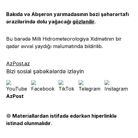
Bakıda və Abşeron yarımadasının bəzi şəhərərtafı
ərazilərində dolu yağacağı
gözlənilir
.
Bu barədə Milli Hidrometeorologiya Xidmətinin bir
qədər əvvəl yaydığı məlumatında bildirilib.
AzPost.az
Bizi sosial şəbəkələrdə izləyin
AzPost
©
Materiallardan istifadə edərkən hiperlinklə
istinad olunmalıdır
.