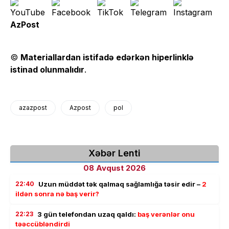
AzPost
©
Materiallardan istifadə edərkən hiperlinklə
istinad olunmalıdır
.
azazpost
Azpost
pol
Xəbər Lenti
08 Avqust 2026
22:40
Uzun müddət tək qalmaq sağlamlığa təsir edir –
2
ildən sonra nə baş verir?
22:23
3 gün telefondan uzaq qaldı:
baş verənlər onu
təəccübləndirdi