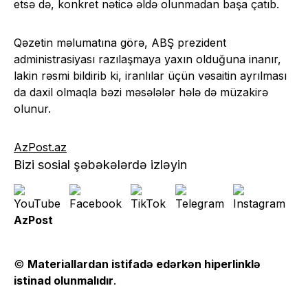
etsə də, konkret nəticə əldə olunmadan başa çatıb.
Qəzetin məlumatına görə, ABŞ prezident
administrasiyası razılaşmaya yaxın olduğuna inanır,
lakin rəsmi bildirib ki, iranlılar üçün vəsaitin ayrılması
da daxil olmaqla bəzi məsələlər hələ də müzakirə
olunur.
AzPost.az
Bizi sosial şəbəkələrdə izləyin
AzPost
©
Materiallardan istifadə edərkən hiperlinklə
istinad olunmalıdır
.