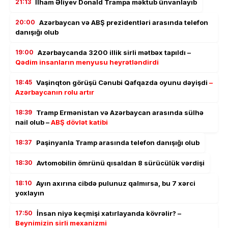
21:13
İlham Əliyev Donald Trampa məktub ünvanlayıb
20:00
Azərbaycan və ABŞ prezidentləri arasında telefon
danışığı olub
19:00
Azərbaycanda 3200 illik sirli mətbəx tapıldı –
Qədim insanların menyusu heyrətləndirdi
18:45
Vaşinqton görüşü Cənubi Qafqazda oyunu dəyişdi
–
Azərbaycanın rolu artır
18:39
Tramp Ermənistan və Azərbaycan arasında sülhə
nail olub –
ABŞ dövlət katibi
18:37
Paşinyanla Tramp arasında telefon danışığı olub
18:30
Avtomobilin ömrünü qısaldan 8 sürücülük vərdişi
18:10
Ayın axırına cibdə pulunuz qalmırsa, bu 7 xərci
yoxlayın
17:50
İnsan niyə keçmişi xatırlayanda kövrəlir? –
Beynimizin sirli mexanizmi