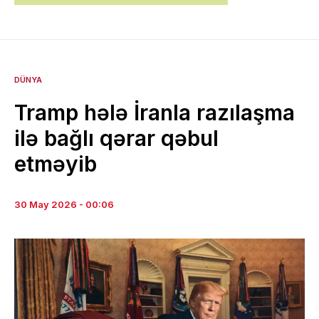
DÜNYA
Tramp hələ İranla razılaşma
ilə bağlı qərar qəbul
etməyib
30 May 2026 - 00:06