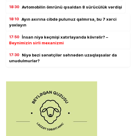
18:30
Avtomobilin ömrünü qısaldan 8 sürücülük vərdişi
18:10
Ayın axırına cibdə pulunuz qalmırsa, bu 7 xərci
yoxlayın
17:50
İnsan niyə keçmişi xatırlayanda kövrəlir? –
Beynimizin sirli mexanizmi
17:30
Niyə bəzi sənətçilər səhnədən uzaqlaşsalar da
unudulmurlar?