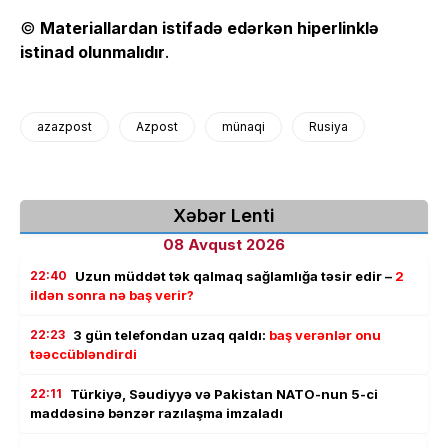
©
Materiallardan istifadə edərkən hiperlinklə
istinad olunmalıdır
.
azazpost
Azpost
münaqi
Rusiya
Xəbər Lenti
08 Avqust 2026
22:40
Uzun müddət tək qalmaq sağlamlığa təsir edir –
2
ildən sonra nə baş verir?
22:23
3 gün telefondan uzaq qaldı:
baş verənlər onu
təəccübləndirdi
22:11
Türkiyə, Səudiyyə və Pakistan NATO-nun 5-ci
maddəsinə bənzər razılaşma imzaladı