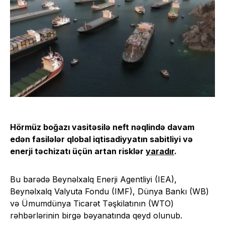
Hörmüz boğazı vasitəsilə neft nəqlində davam
edən fasilələr qlobal iqtisadiyyatın sabitliyi və
enerji təchizatı üçün artan risklər
yaradır
.
Bu barədə Beynəlxalq Enerji Agentliyi (IEA),
Beynəlxalq Valyuta Fondu (IMF), Dünya Bankı (WB)
və Ümumdünya Ticarət Təşkilatının (WTO)
rəhbərlərinin birgə bəyanatında qeyd olunub.