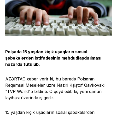
Polşada 15 yaşdan kiçik uşaqların sosial
şəbəkələrdən istifadəsinin məhdudlaşdırılması
nəzərdə
tutulub
.
AZƏRTAC
xəbər verir ki, bu barədə Polşanın
Rəqəmsal Məsələlər üzrə Naziri Kşiştof Qavkovski
“TVP World”ə bildirib. O qeyd edib ki, yeni qanun
layihəsi üzərində iş gedir.
15 yaşdan kiçik uşaqların sosial şəbəkələrdən