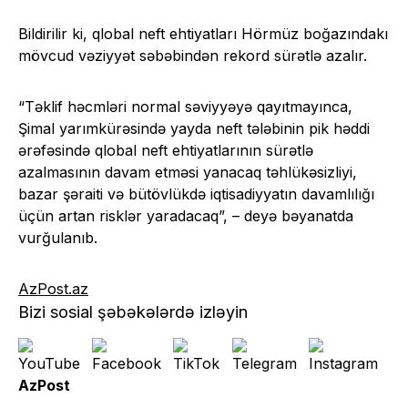
Bildirilir ki, qlobal neft ehtiyatları Hörmüz boğazındakı
mövcud vəziyyət səbəbindən rekord sürətlə azalır.
“Təklif həcmləri normal səviyyəyə qayıtmayınca,
Şimal yarımkürəsində yayda neft tələbinin pik həddi
ərəfəsində qlobal neft ehtiyatlarının sürətlə
azalmasının davam etməsi yanacaq təhlükəsizliyi,
bazar şəraiti və bütövlükdə iqtisadiyyatın davamlılığı
üçün artan risklər yaradacaq”, – deyə bəyanatda
vurğulanıb.
AzPost.az
Bizi sosial şəbəkələrdə izləyin
AzPost