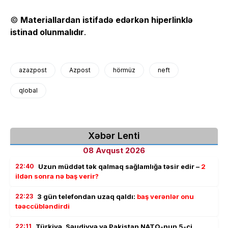
©
Materiallardan istifadə edərkən hiperlinklə
istinad olunmalıdır
.
azazpost
Azpost
hörmüz
neft
qlobal
Xəbər Lenti
08 Avqust 2026
22:40
Uzun müddət tək qalmaq sağlamlığa təsir edir –
2
ildən sonra nə baş verir?
22:23
3 gün telefondan uzaq qaldı:
baş verənlər onu
təəccübləndirdi
22:11
Türkiyə, Səudiyyə və Pakistan NATO-nun 5-ci