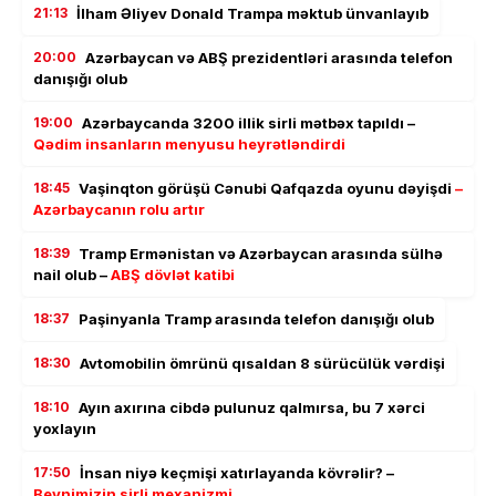
21:13
İlham Əliyev Donald Trampa məktub ünvanlayıb
20:00
Azərbaycan və ABŞ prezidentləri arasında telefon
danışığı olub
19:00
Azərbaycanda 3200 illik sirli mətbəx tapıldı –
Qədim insanların menyusu heyrətləndirdi
18:45
Vaşinqton görüşü Cənubi Qafqazda oyunu dəyişdi
–
Azərbaycanın rolu artır
18:39
Tramp Ermənistan və Azərbaycan arasında sülhə
nail olub –
ABŞ dövlət katibi
18:37
Paşinyanla Tramp arasında telefon danışığı olub
18:30
Avtomobilin ömrünü qısaldan 8 sürücülük vərdişi
18:10
Ayın axırına cibdə pulunuz qalmırsa, bu 7 xərci
yoxlayın
17:50
İnsan niyə keçmişi xatırlayanda kövrəlir? –
Beynimizin sirli mexanizmi