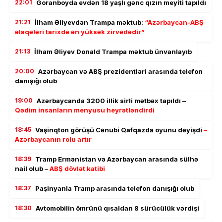
22:01
Goranboyda evdən 18 yaşlı gənc qızın meyiti tapıldı
21:21
İlham Əliyevdən Trampa məktub:
“Azərbaycan-ABŞ
əlaqələri tarixdə ən yüksək zirvədədir”
21:13
İlham Əliyev Donald Trampa məktub ünvanlayıb
20:00
Azərbaycan və ABŞ prezidentləri arasında telefon
danışığı olub
19:00
Azərbaycanda 3200 illik sirli mətbəx tapıldı –
Qədim insanların menyusu heyrətləndirdi
18:45
Vaşinqton görüşü Cənubi Qafqazda oyunu dəyişdi
–
Azərbaycanın rolu artır
18:39
Tramp Ermənistan və Azərbaycan arasında sülhə
nail olub –
ABŞ dövlət katibi
18:37
Paşinyanla Tramp arasında telefon danışığı olub
18:30
Avtomobilin ömrünü qısaldan 8 sürücülük vərdişi