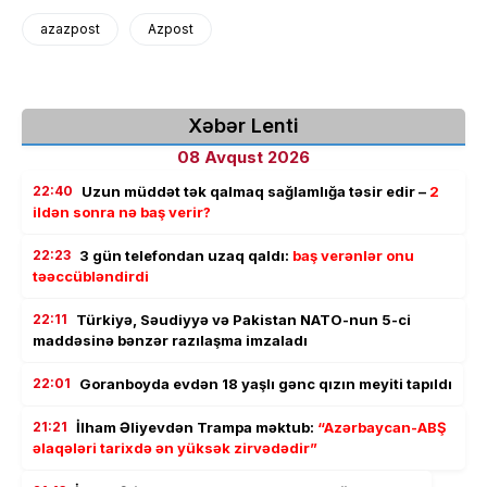
azazpost
Azpost
Xəbər Lenti
08 Avqust 2026
22:40
Uzun müddət tək qalmaq sağlamlığa təsir edir –
2
ildən sonra nə baş verir?
22:23
3 gün telefondan uzaq qaldı:
baş verənlər onu
təəccübləndirdi
22:11
Türkiyə, Səudiyyə və Pakistan NATO-nun 5-ci
maddəsinə bənzər razılaşma imzaladı
22:01
Goranboyda evdən 18 yaşlı gənc qızın meyiti tapıldı
21:21
İlham Əliyevdən Trampa məktub:
“Azərbaycan-ABŞ
əlaqələri tarixdə ən yüksək zirvədədir”