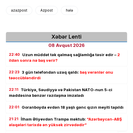
azazpost
Azpost
hələ
Xəbər Lenti
08 Avqust 2026
22:40
Uzun müddət tək qalmaq sağlamlığa təsir edir –
2
ildən sonra nə baş verir?
22:23
3 gün telefondan uzaq qaldı:
baş verənlər onu
təəccübləndirdi
22:11
Türkiyə, Səudiyyə və Pakistan NATO-nun 5-ci
maddəsinə bənzər razılaşma imzaladı
22:01
Goranboyda evdən 18 yaşlı gənc qızın meyiti tapıldı
21:21
İlham Əliyevdən Trampa məktub:
“Azərbaycan-ABŞ
əlaqələri tarixdə ən yüksək zirvədədir”