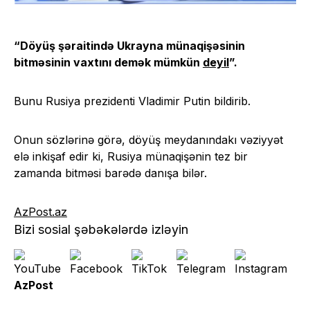
“Döyüş şəraitində Ukrayna münaqişəsinin
bitməsinin vaxtını demək mümkün
deyil
”.
Bunu Rusiya prezidenti Vladimir Putin bildirib.
Onun sözlərinə görə, döyüş meydanındakı vəziyyət
elə inkişaf edir ki, Rusiya münaqişənin tez bir
zamanda bitməsi barədə danışa bilər.
AzPost.az
Bizi sosial şəbəkələrdə izləyin
AzPost