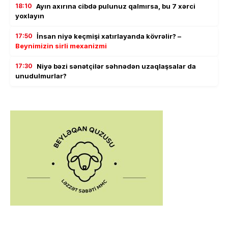
18:10
Ayın axırına cibdə pulunuz qalmırsa, bu 7 xərci
yoxlayın
17:50
İnsan niyə keçmişi xatırlayanda kövrəlir? –
Beynimizin sirli mexanizmi
17:30
Niyə bəzi sənətçilər səhnədən uzaqlaşsalar da
unudulmurlar?