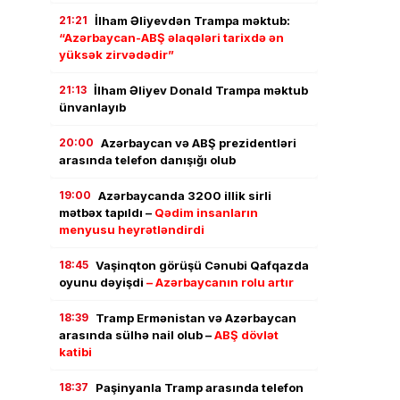
21:21
İlham Əliyevdən Trampa məktub:
“Azərbaycan-ABŞ əlaqələri tarixdə ən
yüksək zirvədədir”
21:13
İlham Əliyev Donald Trampa məktub
ünvanlayıb
20:00
Azərbaycan və ABŞ prezidentləri
arasında telefon danışığı olub
19:00
Azərbaycanda 3200 illik sirli
mətbəx tapıldı –
Qədim insanların
menyusu heyrətləndirdi
18:45
Vaşinqton görüşü Cənubi Qafqazda
oyunu dəyişdi
– Azərbaycanın rolu artır
18:39
Tramp Ermənistan və Azərbaycan
arasında sülhə nail olub –
ABŞ dövlət
katibi
18:37
Paşinyanla Tramp arasında telefon