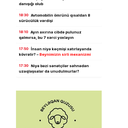
danışığı olub
18:30
Avtomobilin ömrünü qısaldan 8
sürücülük vərdişi
18:10
Ayın axırına cibdə pulunuz
qalmırsa, bu 7 xərci yoxlayın
17:50
İnsan niyə keçmişi xatırlayanda
kövrəlir? –
Beynimizin sirli mexanizmi
17:30
Niyə bəzi sənətçilər səhnədən
uzaqlaşsalar da unudulmurlar?