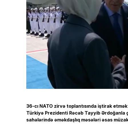
36-cı NATO zirvə toplantısında iştirak etmə
Türkiyə Prezidenti Rəcəb Tayyib Ərdoğanla g
sahələrində əməkdaşlıq məsələri əsas müza