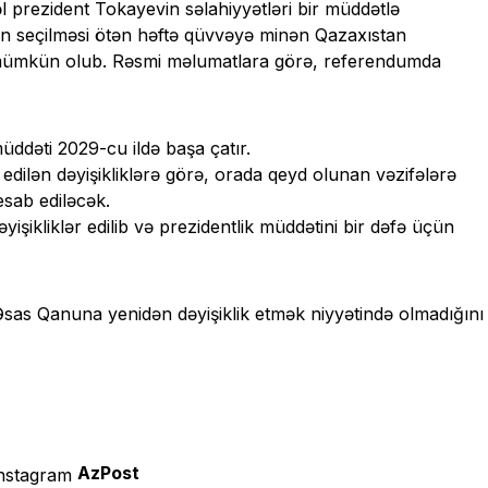
 prezident Tokayevin səlahiyyətləri bir müddətlə
dən seçilməsi ötən həftə qüvvəyə minən Qazaxıstan
də mümkün olub. Rəsmi məlumatlara görə, referendumda
ddəti 2029-cu ildə başa çatır.
dilən dəyişikliklərə görə, orada qeyd olunan vəzifələrə
esab ediləcək.
yişikliklər edilib və prezidentlik müddətini bir dəfə üçün
sas Qanuna yenidən dəyişiklik etmək niyyətində olmadığını
AzPost