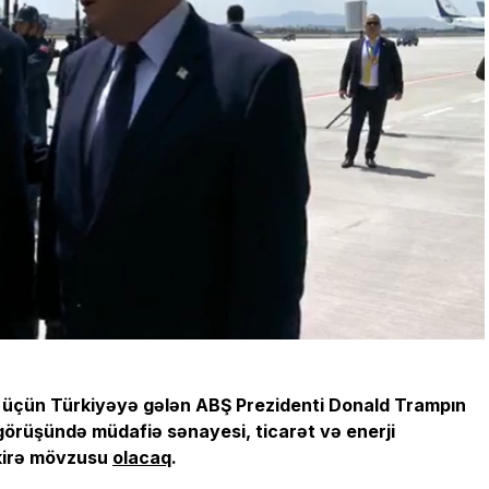
k üçün Türkiyəyə gələn ABŞ Prezidenti Donald Trampın
örüşündə müdafiə sənayesi, ticarət və enerji
kirə mövzusu
olacaq
.