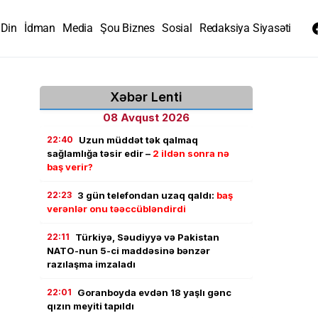
Din
İdman
Media
Şou Biznes
Sosial
Redaksiya Siyasəti
Xəbər Lenti
08 Avqust 2026
22:40
Uzun müddət tək qalmaq
sağlamlığa təsir edir –
2 ildən sonra nə
baş verir?
22:23
3 gün telefondan uzaq qaldı:
baş
verənlər onu təəccübləndirdi
22:11
Türkiyə, Səudiyyə və Pakistan
NATO-nun 5-ci maddəsinə bənzər
razılaşma imzaladı
22:01
Goranboyda evdən 18 yaşlı gənc
qızın meyiti tapıldı