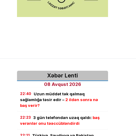
Xəbər Lenti
08 Avqust 2026
22:40
Uzun müddət tək qalmaq
sağlamlığa təsir edir –
2 ildən sonra nə
baş verir?
22:23
3 gün telefondan uzaq qaldı:
baş
verənlər onu təəccübləndirdi
22:11
Türkiyə, Səudiyyə və Pakistan