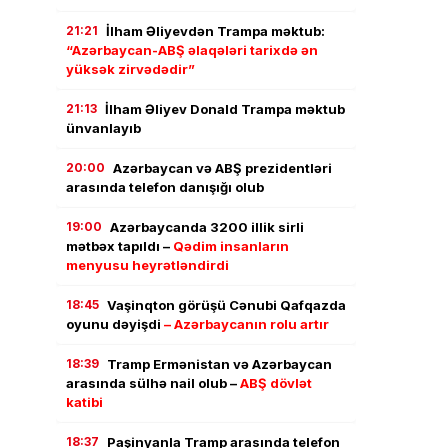
21:21
İlham Əliyevdən Trampa məktub:
“Azərbaycan-ABŞ əlaqələri tarixdə ən
yüksək zirvədədir”
21:13
İlham Əliyev Donald Trampa məktub
ünvanlayıb
20:00
Azərbaycan və ABŞ prezidentləri
arasında telefon danışığı olub
19:00
Azərbaycanda 3200 illik sirli
mətbəx tapıldı –
Qədim insanların
menyusu heyrətləndirdi
18:45
Vaşinqton görüşü Cənubi Qafqazda
oyunu dəyişdi
– Azərbaycanın rolu artır
18:39
Tramp Ermənistan və Azərbaycan
arasında sülhə nail olub –
ABŞ dövlət
katibi
18:37
Paşinyanla Tramp arasında telefon