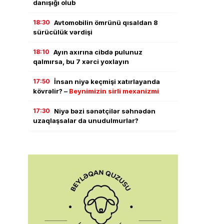
danışığı olub
18:30
Avtomobilin ömrünü qısaldan 8
sürücülük vərdişi
18:10
Ayın axırına cibdə pulunuz
qalmırsa, bu 7 xərci yoxlayın
17:50
İnsan niyə keçmişi xatırlayanda
kövrəlir? –
Beynimizin sirli mexanizmi
17:30
Niyə bəzi sənətçilər səhnədən
uzaqlaşsalar da unudulmurlar?