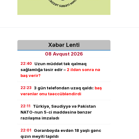
Xəbər Lenti
08 Avqust 2026
22:40
Uzun müddət tək qalmaq
sağlamlığa təsir edir –
2 ildən sonra nə
baş verir?
22:23
3 gün telefondan uzaq qaldı:
baş
verənlər onu təəccübləndirdi
22:11
Türkiyə, Səudiyyə və Pakistan
NATO-nun 5-ci maddəsinə bənzər
razılaşma imzaladı
22:01
Goranboyda evdən 18 yaşlı gənc
qızın meyiti tapıldı