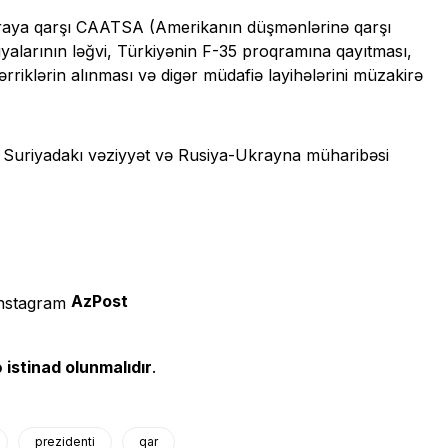
karaya qarşı CAATSA (Amerikanın düşmənlərinə qarşı
yalarının ləğvi, Türkiyənin F-35 proqramına qayıtması,
rriklərin alınması və digər müdafiə layihələrini müzakirə
də Suriyadakı vəziyyət və Rusiya-Ukrayna müharibəsi
AzPost
 istinad olunmalıdır
.
prezidenti
qar