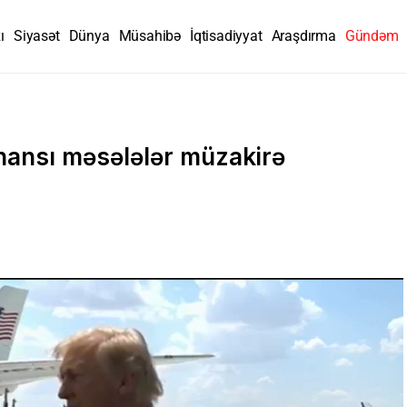
ı
Siyasət
Dünya
Müsahibə
İqtisadiyyat
Araşdırma
Gündəm
ansı məsələlər müzakirə