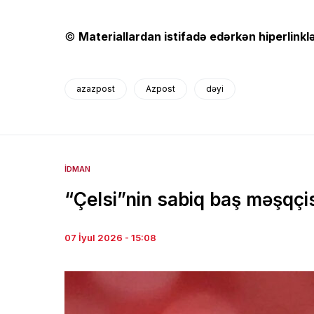
©
Materiallardan istifadə edərkən hiperlinklə
azazpost
Azpost
dəyi
İDMAN
“Çelsi”nin sabiq baş məşqçisi
07 İyul 2026 - 15:08