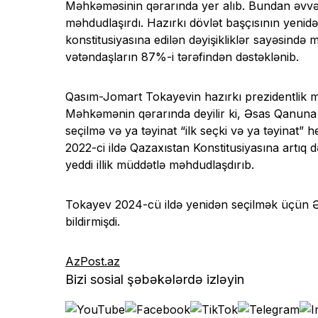
Məhkəməsinin qərarında yer alıb. Bundan əvvəl
məhdudlaşırdı. Hazırkı dövlət başçısının yeni
konstitusiyasına edilən dəyişikliklər sayəsin
vətəndaşların 87%-i tərəfindən dəstəklənib.
Qasım-Jomart Tokayevin hazırkı prezidentlik mü
Məhkəmənin qərarında deyilir ki, Əsas Qanuna e
seçilmə və ya təyinat “ilk seçki və ya təyinat” h
2022-ci ildə Qazaxıstan Konstitusiyasına artıq də
yeddi illik müddətlə məhdudlaşdırıb.
Tokayev 2024-cü ildə yenidən seçilmək üçün Ə
bildirmişdi.
AzPost.az
Bizi sosial şəbəkələrdə izləyin