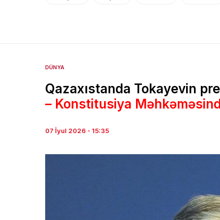
DÜNYA
Qazaxıstanda Tokayevin prez
– Konstitusiya Məhkəməsind
07 İyul 2026 - 15:35