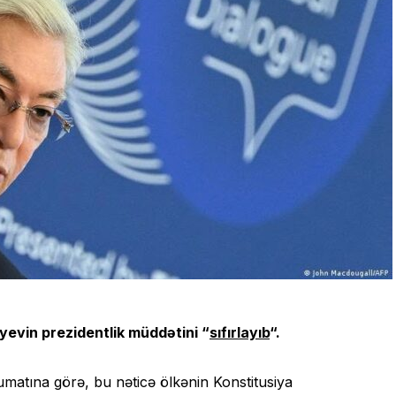
vin prezidentlik müddətini “
sıfırlayıb
“.
əlumatına görə, bu nəticə ölkənin Konstitusiya