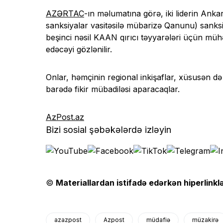
AZƏRTAC
-ın məlumatına görə, iki liderin An
sanksiyalar vasitəsilə mübarizə Qanunu) sanksi
beşinci nəsil KAAN qırıcı təyyarələri üçün mühə
edəcəyi gözlənilir.
Onlar, həmçinin regional inkişaflar, xüsusən 
barədə fikir mübadiləsi aparacaqlar.
AzPost.az
Bizi sosial şəbəkələrdə izləyin
©
Materiallardan istifadə edərkən hiperlinklə
azazpost
Azpost
müdafiə
müzakirə