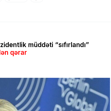
identlik müddəti “sıfırlandı”
ən qərar