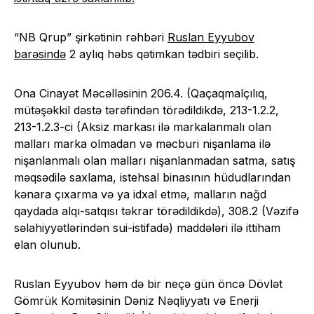
“NB Qrup” şirkətinin rəhbəri
Ruslan Eyyubov
barəsində
2 aylıq həbs qətimkan tədbiri seçilib.
Ona Cinayət Məcəlləsinin 206.4. (Qaçaqmalçılıq,
mütəşəkkil dəstə tərəfindən törədildikdə, 213-1.2.2,
213-1.2.3-ci (Aksiz markası ilə markalanmalı olan
malları marka olmadan və məcburi nişanlama ilə
nişanlanmalı olan malları nişanlanmadan satma, satış
məqsədilə saxlama, istehsal binasının hüdudlarından
kənara çıxarma və ya idxal etmə, malların nağd
qaydada alqı-satqısı təkrar törədildikdə), 308.2 (Vəzifə
səlahiyyətlərindən sui-istifadə) maddələri ilə ittiham
elan olunub.
Ruslan Eyyubov həm də bir neçə gün öncə Dövlət
Gömrük Komitəsinin Dəniz Nəqliyyatı və Enerji