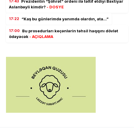
17:43
Prezidentin “Şöhrət” ordeni ilə təltif etdiyi Bəxtiyar
Aslanbəyli kimdir?
- DOSYE
17:22
“Kaş bu günlərimdə yanımda olardın, ata…”
17:00
Bu prosedurları keçənlərin təhsil haqqını dövlət
ödəyəcək
- AÇIQLAMA