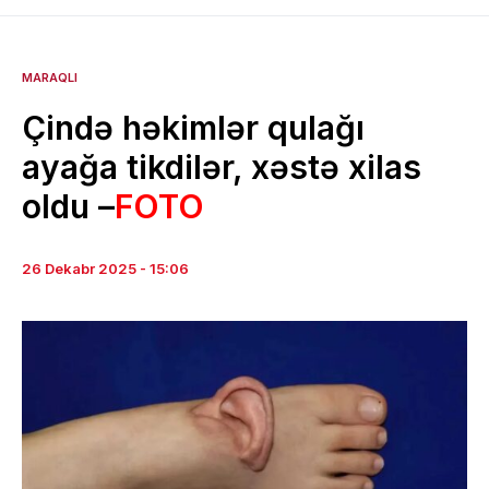
MARAQLI
Çində həkimlər qulağı
ayağa tikdilər, xəstə xilas
oldu –
FOTO
26 Dekabr 2025 - 15:06