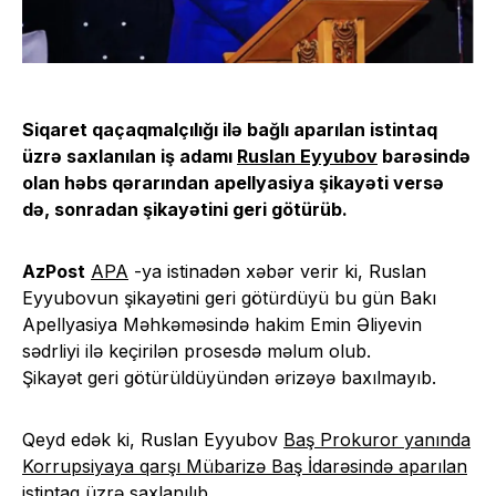
Siqaret qaçaqmalçılığı ilə bağlı aparılan istintaq
üzrə saxlanılan iş adamı
Ruslan Eyyubov
barəsində
olan həbs qərarından apellyasiya şikayəti versə
də, sonradan şikayətini geri götürüb.
AzPost
APA
-ya istinadən xəbər verir ki, Ruslan
Eyyubovun şikayətini geri götürdüyü bu gün Bakı
Apellyasiya Məhkəməsində hakim Emin Əliyevin
sədrliyi ilə keçirilən prosesdə məlum olub.
Şikayət geri götürüldüyündən ərizəyə baxılmayıb.
Qeyd edək ki, Ruslan Eyyubov
Baş Prokuror yanında
Korrupsiyaya qarşı Mübarizə Baş İdarəsində aparılan
istintaq üzrə saxlanılıb.