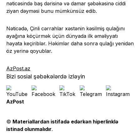
nəticəsində baş dərisinə və damar şəbəkəsinə ciddi
ziyan dəyməsi bunu mümkünsüz edib.
Nəticədə, Çinli cərrahlar xəstənin kəsilmiş qulağını
ayağına köçürmək üçün dünyada ilk əməliyyatı
həyata keçiriblər. Həkimlər daha sonra qulağı yenidən
öz yerinə qoyublar.
AzPost.az
Bizi sosial şəbəkələrdə izləyin
AzPost
©
Materiallardan istifadə edərkən hiperlinklə
istinad olunmalıdır
.