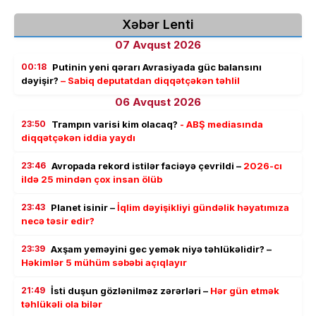
Xəbər Lenti
07 Avqust 2026
00:18
Putinin yeni qərarı Avrasiyada güc balansını
dəyişir?
– Sabiq deputatdan diqqətçəkən təhlil
06 Avqust 2026
23:50
Trampın varisi kim olacaq?
- ABŞ mediasında
diqqətçəkən iddia yaydı
23:46
Avropada rekord istilər faciəyə çevrildi –
2026-cı
ildə 25 mindən çox insan ölüb
23:43
Planet isinir –
İqlim dəyişikliyi gündəlik həyatımıza
necə təsir edir?
23:39
Axşam yeməyini gec yemək niyə təhlükəlidir? –
Həkimlər 5 mühüm səbəbi açıqlayır
21:49
İsti duşun gözlənilməz zərərləri –
Hər gün etmək
təhlükəli ola bilər