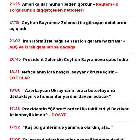
21:25
Amerikalılar müharibədən qorxur –
Reuters-in
sorğusunun diqqətçəkən nəticələri
21:15
Ceyhun Bayramov Zelenski ilə görüşün detallarını
açıqladı
21:02
İran Hörmüzlə bağlı sensasion qərara hazırlaşır
-
ABŞ və İsrail gəmilərinə qadağa
20:45
Prezident Zelenski Ceyhun Bayramovu qəbul edib
18:21
Neftçalanın icra başçısı səyyar görüş keçirib
–
FOTOLAR
18:00
“Azərbaycan Ukraynanın ərazi bütövlüyünü
dəstəkləyir və humanitar yardım davam edəcək”
17:43
Prezidentin “Şöhrət” ordeni ilə təltif etdiyi Bəxtiyar
Aslanbəyli kimdir?
- DOSYE
17:22
“Kaş bu günlərimdə yanımda olardın, ata…”
17:00
Bu prosedurları keçənlərin təhsil haqqını dövlət