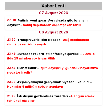
Xəbər Lenti
07 Avqust 2026
00:18
Putinin yeni qərarı Avrasiyada güc balansını
dəyişir?
– Sabiq deputatdan diqqətçəkən təhlil
06 Avqust 2026
23:50
Trampın varisi kim olacaq?
- ABŞ mediasında
diqqətçəkən iddia yaydı
23:46
Avropada rekord istilər faciəyə çevrildi –
2026-cı
ildə 25 mindən çox insan ölüb
23:43
Planet isinir –
İqlim dəyişikliyi gündəlik həyatımıza
necə təsir edir?
23:39
Axşam yeməyini gec yemək niyə təhlükəlidir? –
Həkimlər 5 mühüm səbəbi açıqlayır
21:49
İsti duşun gözlənilməz zərərləri –
Hər gün etmək
təhlükəli ola bilər