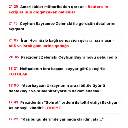
21:25
Amerikalılar müharibədən qorxur –
Reuters-in
sorğusunun diqqətçəkən nəticələri
21:15
Ceyhun Bayramov Zelenski ilə görüşün detallarını
açıqladı
21:02
İran Hörmüzlə bağlı sensasion qərara hazırlaşır
-
ABŞ və İsrail gəmilərinə qadağa
20:45
Prezident Zelenski Ceyhun Bayramovu qəbul edib
18:21
Neftçalanın icra başçısı səyyar görüş keçirib
–
FOTOLAR
18:00
“Azərbaycan Ukraynanın ərazi bütövlüyünü
dəstəkləyir və humanitar yardım davam edəcək”
17:43
Prezidentin “Şöhrət” ordeni ilə təltif etdiyi Bəxtiyar
Aslanbəyli kimdir?
- DOSYE
17:22
“Kaş bu günlərimdə yanımda olardın, ata…”