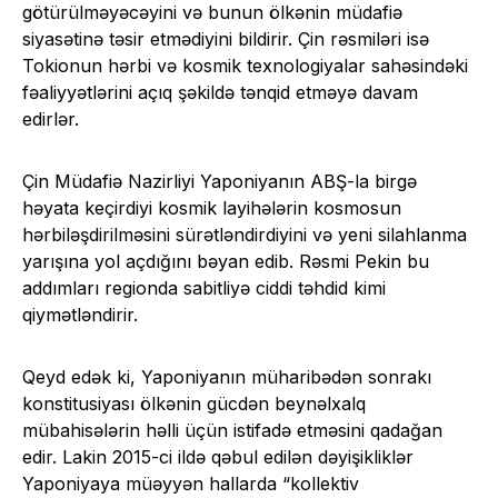
götürülməyəcəyini və bunun ölkənin müdafiə
siyasətinə təsir etmədiyini bildirir. Çin rəsmiləri isə
Tokionun hərbi və kosmik texnologiyalar sahəsindəki
fəaliyyətlərini açıq şəkildə tənqid etməyə davam
edirlər.
Çin Müdafiə Nazirliyi Yaponiyanın ABŞ-la birgə
həyata keçirdiyi kosmik layihələrin kosmosun
hərbiləşdirilməsini sürətləndirdiyini və yeni silahlanma
yarışına yol açdığını bəyan edib. Rəsmi Pekin bu
addımları regionda sabitliyə ciddi təhdid kimi
qiymətləndirir.
Qeyd edək ki, Yaponiyanın müharibədən sonrakı
konstitusiyası ölkənin gücdən beynəlxalq
mübahisələrin həlli üçün istifadə etməsini qadağan
edir. Lakin 2015-ci ildə qəbul edilən dəyişikliklər
Yaponiyaya müəyyən hallarda “kollektiv