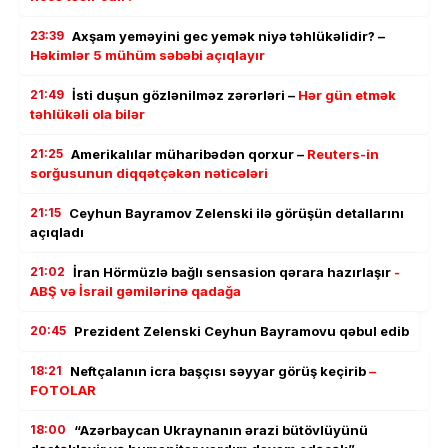
23:39
Axşam yeməyini gec yemək niyə təhlükəlidir? –
Həkimlər 5 mühüm səbəbi açıqlayır
21:49
İsti duşun gözlənilməz zərərləri –
Hər gün etmək
təhlükəli ola bilər
21:25
Amerikalılar müharibədən qorxur –
Reuters-in
sorğusunun diqqətçəkən nəticələri
21:15
Ceyhun Bayramov Zelenski ilə görüşün detallarını
açıqladı
21:02
İran Hörmüzlə bağlı sensasion qərara hazırlaşır
-
ABŞ və İsrail gəmilərinə qadağa
20:45
Prezident Zelenski Ceyhun Bayramovu qəbul edib
18:21
Neftçalanın icra başçısı səyyar görüş keçirib
–
FOTOLAR
18:00
“Azərbaycan Ukraynanın ərazi bütövlüyünü