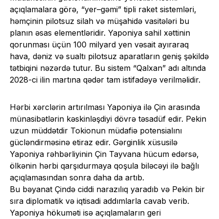
açıqlamalara görə, “yer–gəmi” tipli raket sistemləri,
həmçinin pilotsuz silah və müşahidə vasitələri bu
planın əsas elementləridir. Yaponiya sahil xəttinin
qorunması üçün 100 milyard yen vəsait ayıraraq
hava, dəniz və sualtı pilotsuz aparatların geniş şəkildə
tətbiqini nəzərdə tutur. Bu sistem “Qalxan” adı altında
2028-ci ilin martına qədər tam istifadəyə verilməlidir.
Hərbi xərclərin artırılması Yaponiya ilə Çin arasında
münasibətlərin kəskinləşdiyi dövrə təsadüf edir. Pekin
uzun müddətdir Tokionun müdafiə potensialını
gücləndirməsinə etiraz edir. Gərginlik xüsusilə
Yaponiya rəhbərliyinin Çin Tayvana hücum edərsə,
ölkənin hərbi qarşıdurmaya qoşula biləcəyi ilə bağlı
açıqlamasından sonra daha da artıb.
Bu bəyanat Çində ciddi narazılıq yaradıb və Pekin bir
sıra diplomatik və iqtisadi addımlarla cavab verib.
Yaponiya hökuməti isə açıqlamaların geri