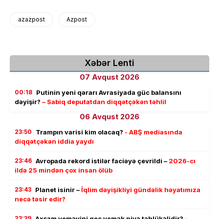
azazpost
Azpost
Xəbər Lenti
07 Avqust 2026
00:18
Putinin yeni qərarı Avrasiyada güc balansını
dəyişir?
– Sabiq deputatdan diqqətçəkən təhlil
06 Avqust 2026
23:50
Trampın varisi kim olacaq?
- ABŞ mediasında
diqqətçəkən iddia yaydı
23:46
Avropada rekord istilər faciəyə çevrildi –
2026-cı
ildə 25 mindən çox insan ölüb
23:43
Planet isinir –
İqlim dəyişikliyi gündəlik həyatımıza
necə təsir edir?
23:39
Axşam yeməyini gec yemək niyə təhlükəlidir? –