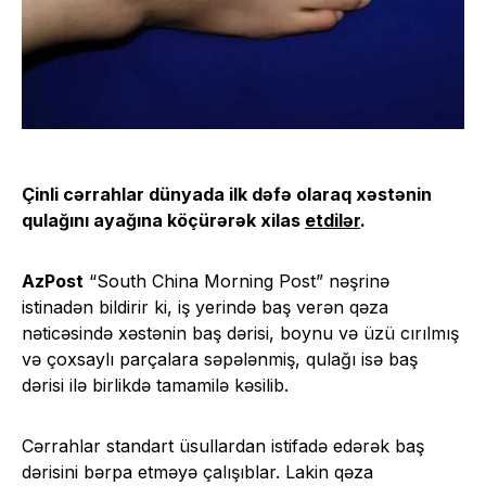
Çinli cərrahlar dünyada ilk dəfə olaraq xəstənin
qulağını ayağına köçürərək xilas
etdilər
.
AzPost
“South China Morning Post” nəşrinə
istinadən bildirir ki, iş yerində baş verən qəza
nəticəsində xəstənin baş dərisi, boynu və üzü cırılmış
və çoxsaylı parçalara səpələnmiş, qulağı isə baş
dərisi ilə birlikdə tamamilə kəsilib.
Cərrahlar standart üsullardan istifadə edərək baş
dərisini bərpa etməyə çalışıblar. Lakin qəza