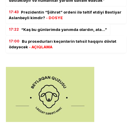
dəstəkləyir və humanitar yardım davam edəcək”
17:43
Prezidentin “Şöhrət” ordeni ilə təltif etdiyi Bəxtiyar
Aslanbəyli kimdir?
- DOSYE
17:22
“Kaş bu günlərimdə yanımda olardın, ata…”
17:00
Bu prosedurları keçənlərin təhsil haqqını dövlət
ödəyəcək
- AÇIQLAMA