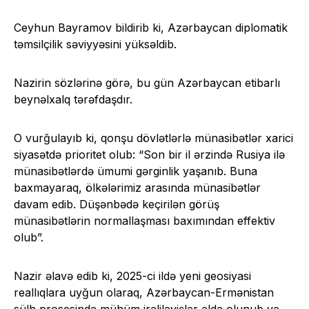
Ceyhun Bayramov bildirib ki, Azərbaycan diplomatik
təmsilçilik səviyyəsini yüksəldib.
Nazirin sözlərinə görə, bu gün Azərbaycan etibarlı
beynəlxalq tərəfdaşdır.
O vurğulayıb ki, qonşu dövlətlərlə münasibətlər xarici
siyasətdə prioritet olub: “Son bir il ərzində Rusiya ilə
münasibətlərdə ümumi gərginlik yaşanıb. Buna
baxmayaraq, ölkələrimiz arasında münasibətlər
davam edib. Düşənbədə keçirilən görüş
münasibətlərin normallaşması baxımından effektiv
olub”.
Nazir əlavə edib ki, 2025-ci ildə yeni geosiyasi
reallıqlara uyğun olaraq, Azərbaycan-Ermənistan