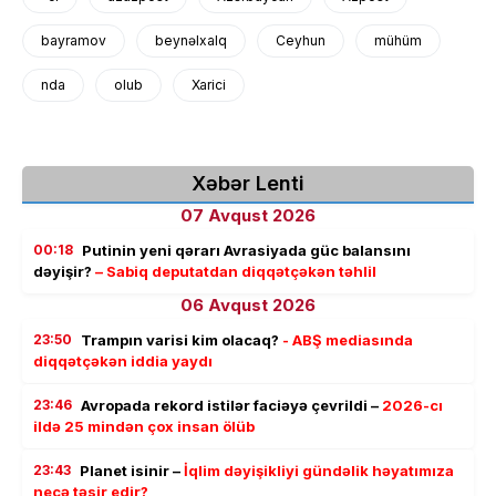
bayramov
beynəlxalq
Ceyhun
mühüm
nda
olub
Xarici
Xəbər Lenti
07 Avqust 2026
00:18
Putinin yeni qərarı Avrasiyada güc balansını
dəyişir?
– Sabiq deputatdan diqqətçəkən təhlil
06 Avqust 2026
23:50
Trampın varisi kim olacaq?
- ABŞ mediasında
diqqətçəkən iddia yaydı
23:46
Avropada rekord istilər faciəyə çevrildi –
2026-cı
ildə 25 mindən çox insan ölüb
23:43
Planet isinir –
İqlim dəyişikliyi gündəlik həyatımıza
necə təsir edir?