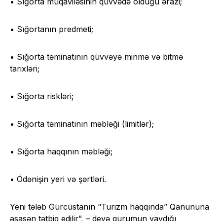
• Sığorta müqaviləsinin qüvvədə olduğu ərazi;
• Sığortanın predmeti;
• Sığorta təminatının qüvvəyə minmə və bitmə
tarixləri;
• Sığorta riskləri;
• Sığorta təminatının məbləği (limitlər);
• Sığorta haqqının məbləği;
• Ödənişin yeri və şərtləri.
Yeni tələb Gürcüstanın “Turizm haqqında” Qanununa
əsasən tətbiq edilir”, – deyə qurumun yaydığı