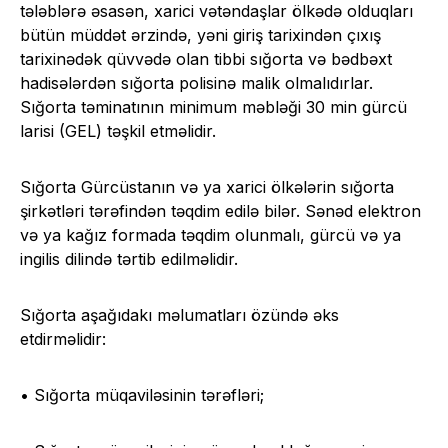
tələblərə əsasən, xarici vətəndaşlar ölkədə olduqları
bütün müddət ərzində, yəni giriş tarixindən çıxış
tarixinədək qüvvədə olan tibbi sığorta və bədbəxt
hadisələrdən sığorta polisinə malik olmalıdırlar.
Sığorta təminatının minimum məbləği 30 min gürcü
larisi (GEL) təşkil etməlidir.
Sığorta Gürcüstanın və ya xarici ölkələrin sığorta
şirkətləri tərəfindən təqdim edilə bilər. Sənəd elektron
və ya kağız formada təqdim olunmalı, gürcü və ya
ingilis dilində tərtib edilməlidir.
Sığorta aşağıdakı məlumatları özündə əks
etdirməlidir:
• Sığorta müqaviləsinin tərəfləri;