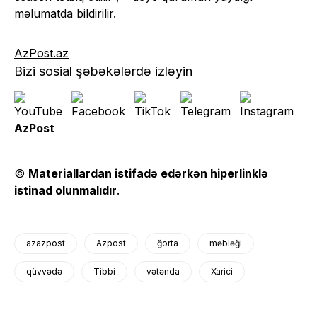
məlumatda bildirilir.
AzPost.az
Bizi sosial şəbəkələrdə izləyin
AzPost
©
Materiallardan istifadə edərkən hiperlinklə
istinad olunmalıdır
.
azazpost
Azpost
ğorta
məbləği
qüvvədə
Tibbi
vətənda
Xarici