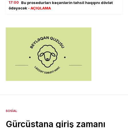
17:00
Bu prosedurları keçənlərin təhsil haqqını dövlət
ödəyəcək
- AÇIQLAMA
SOSIAL
Gürcüstana giriş zamanı