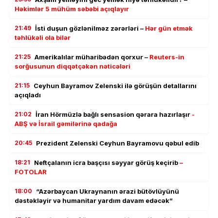
Həkimlər 5 mühüm səbəbi açıqlayır
21:49
İsti duşun gözlənilməz zərərləri –
Hər gün etmək
təhlükəli ola bilər
21:25
Amerikalılar müharibədən qorxur –
Reuters-in
sorğusunun diqqətçəkən nəticələri
21:15
Ceyhun Bayramov Zelenski ilə görüşün detallarını
açıqladı
21:02
İran Hörmüzlə bağlı sensasion qərara hazırlaşır
-
ABŞ və İsrail gəmilərinə qadağa
20:45
Prezident Zelenski Ceyhun Bayramovu qəbul edib
18:21
Neftçalanın icra başçısı səyyar görüş keçirib
–
FOTOLAR
18:00
“Azərbaycan Ukraynanın ərazi bütövlüyünü
dəstəkləyir və humanitar yardım davam edəcək”