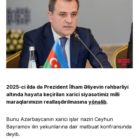
2025-ci ildə də Prezident İlham Əliyevin rəhbərliyi
altında həyata keçirilən xarici siyasətimiz milli
maraqlarımızın reallaşdırılmasına
yönəlib
.
Bunu Azərbaycanın xarici işlər naziri Ceyhun
Bayramov ilin yekunlarına dair mətbuat konfransında
deyib.