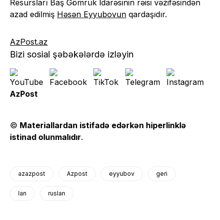
Resursları Baş Gömrük İdarəsinin rəisi vəzifəsindən
azad edilmiş
Həsən Eyyubovun
qardaşıdır.
AzPost.az
Bizi sosial şəbəkələrdə izləyin
AzPost
©
Materiallardan istifadə edərkən hiperlinklə
istinad olunmalıdır
.
azazpost
Azpost
eyyubov
geri
lan
ruslan