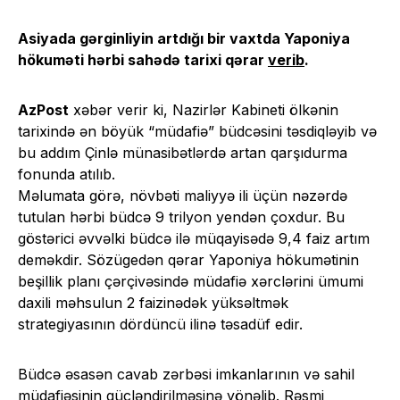
Asiyada gərginliyin artdığı bir vaxtda Yaponiya
hökuməti hərbi sahədə tarixi qərar
verib
.
AzPost
xəbər verir ki, Nazirlər Kabineti ölkənin
tarixində ən böyük “müdafiə” büdcəsini təsdiqləyib və
bu addım Çinlə münasibətlərdə artan qarşıdurma
fonunda atılıb.
Məlumata görə, növbəti maliyyə ili üçün nəzərdə
tutulan hərbi büdcə 9 trilyon yendən çoxdur. Bu
göstərici əvvəlki büdcə ilə müqayisədə 9,4 faiz artım
deməkdir. Sözügedən qərar Yaponiya hökumətinin
beşillik planı çərçivəsində müdafiə xərclərini ümumi
daxili məhsulun 2 faizinədək yüksəltmək
strategiyasının dördüncü ilinə təsadüf edir.
Büdcə əsasən cavab zərbəsi imkanlarının və sahil
müdafiəsinin gücləndirilməsinə yönəlib. Rəsmi