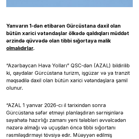
Yanvarın 1-dən etibarən Gürcüstana daxil olan
bütün xarici vətəndaşlar ölkədə qaldıqları müddət
ərzində qüvvədə olan tibbi sığortaya malik
olmalıdırlar
.
“Azərbaycan Hava Yolları” QSC-dən (AZAL) bildirilib
ki, qaydalar Gürcüstana turizm, işgüzar və ya tranzit
məqsədilə daxil olan bütün xarici vətəndaşlara şamil
olunur.
“AZAL 1 yanvar 2026-cı il tarixindən sonra
Gürcüstana səfər etməyi planlaşdıran sərnişinlərə
səyahətə hazırlığı zamanı yeni tələbləri əvvəlcədən
nəzərə almağı və uçuşdan öncə tibbi sığortanı
rəsmiləşdirməyi tövsiyə edir. Müəyyən edilmiş