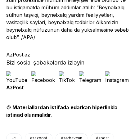
sülh prosesində mühüm irəliləyişlər əldə olunub və
bu istiqamətdə mühüm addımlar atılıb: “Beynəlxalq
sülhün təşviqi, beynəlxalq yardım fəaliyyətləri,
vasitəçilik səyləri, beynəlxalq tədbirlər ölkəmizin
beynəlxalq nüfuzunun daha da yüksəlməsinə səbəb
olub”. /APA/
AzPost.az
Bizi sosial şəbəkələrdə izləyin
AzPost
©
Materiallardan istifadə edərkən hiperlinklə
istinad olunmalıdır
.
-ci
azazpost
Azərbaycan
Azpost