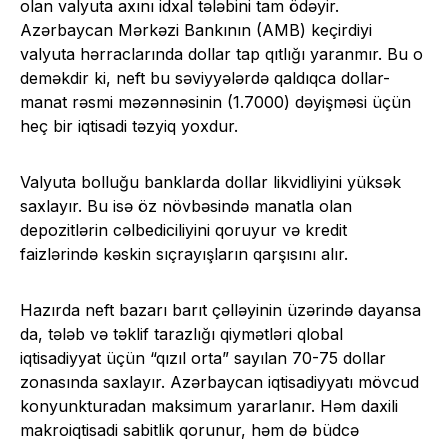
olan valyuta axını idxal tələbini tam ödəyir.
Azərbaycan Mərkəzi Bankının (AMB) keçirdiyi
valyuta hərraclarında dollar tap qıtlığı yaranmır. Bu o
deməkdir ki, neft bu səviyyələrdə qaldıqca dollar-
manat rəsmi məzənnəsinin (1.7000) dəyişməsi üçün
heç bir iqtisadi təzyiq yoxdur.
Valyuta bolluğu banklarda dollar likvidliyini yüksək
saxlayır. Bu isə öz növbəsində manatla olan
depozitlərin cəlbediciliyini qoruyur və kredit
faizlərində kəskin sıçrayışların qarşısını alır.
Hazırda neft bazarı barıt çəlləyinin üzərində dayansa
da, tələb və təklif tarazlığı qiymətləri qlobal
iqtisadiyyat üçün “qızıl orta” sayılan 70-75 dollar
zonasında saxlayır. Azərbaycan iqtisadiyyatı mövcud
konyunkturadan maksimum yararlanır. Həm daxili
makroiqtisadi sabitlik qorunur, həm də büdcə