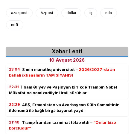
azazpost
Azpost
dollar
iş
nda
neft
Xəbər Lenti
10 Avqust 2026
23:04
8 min manatlıq universitet –
2026/2027-də ən
bahalı ixtisasların TAM SİYAHISI
22:31
İlham Əliyev və Paşinyan birlikdə Trampın Nobel
Mükafatına namizədliyini irəli sürüblər
22:29
ABŞ, Ermənistan və Azərbaycan Sülh Sammitinin
ildönümü ilə bağlı birgə bəyanat yaydı
21:40
Tramp İrandan təzminat tələb etdi –
“Onlar bizə
borcludur”