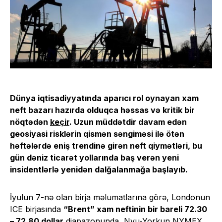
Dünya iqtisadiyyatında aparıcı rol oynayan xam
neft bazarı hazırda olduqca həssas və kritik bir
nöqtədən
keçir
. Uzun müddətdir davam edən
geosiyasi risklərin qismən səngiməsi ilə ötən
həftələrdə eniş trendinə girən neft qiymətləri, bu
gün dəniz ticarət yollarında baş verən yeni
insidentlərlə yenidən dalğalanmağa başlayıb.
İyulun 7-nə olan birja məlumatlarına görə, Londonun
ICE birjasında
“Brent” xam neftinin bir bareli 72.30
– 72.80 dollar
diapazonunda, Nyu-Yorkun NYMEX