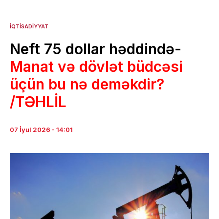
İQTISADIYYAT
Neft 75 dollar həddində-
Manat və dövlət büdcəsi
üçün bu nə deməkdir?
/TƏHLİL
07 İyul 2026 - 14:01