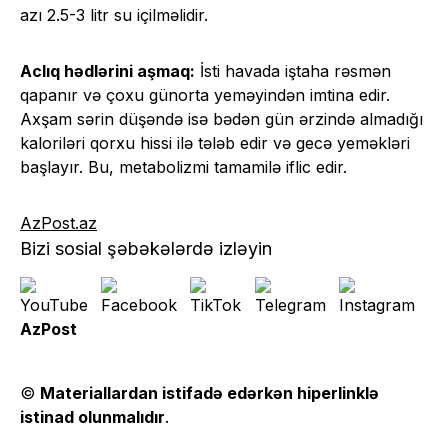
azı 2.5-3 litr su içilməlidir.
Aclıq hədlərini aşmaq:
İsti havada iştaha rəsmən
qapanır və çoxu günorta yeməyindən imtina edir.
Axşam sərin düşəndə isə bədən gün ərzində almadığı
kaloriləri qorxu hissi ilə tələb edir və gecə yeməkləri
başlayır. Bu, metabolizmi tamamilə iflic edir.
AzPost.az
Bizi sosial şəbəkələrdə izləyin
AzPost
©
Materiallardan istifadə edərkən hiperlinklə
istinad olunmalıdır
.