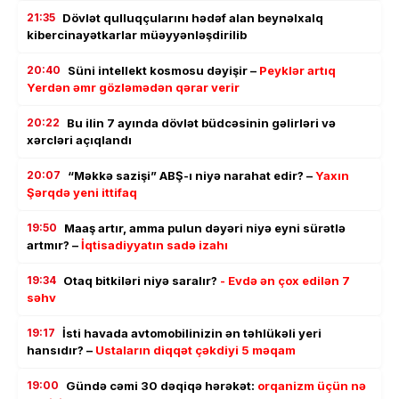
21:35
Dövlət qulluqçularını hədəf alan beynəlxalq
kibercinayətkarlar müəyyənləşdirilib
20:40
Süni intellekt kosmosu dəyişir –
Peyklər artıq
Yerdən əmr gözləmədən qərar verir
20:22
Bu ilin 7 ayında dövlət büdcəsinin gəlirləri və
xərcləri açıqlandı
20:07
“Məkkə sazişi” ABŞ-ı niyə narahat edir? –
Yaxın
Şərqdə yeni ittifaq
19:50
Maaş artır, amma pulun dəyəri niyə eyni sürətlə
artmır? –
İqtisadiyyatın sadə izahı
19:34
Otaq bitkiləri niyə saralır?
- Evdə ən çox edilən 7
səhv
19:17
İsti havada avtomobilinizin ən təhlükəli yeri
hansıdır? –
Ustaların diqqət çəkdiyi 5 məqam
19:00
Gündə cəmi 30 dəqiqə hərəkət:
orqanizm üçün nə