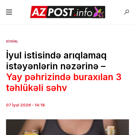
SOSIAL
İyul istisində arıqlamaq
istəyənlərin nəzərinə –
Yay pəhrizində buraxılan 3
təhlükəli səhv
07 İyul 2026 - 14:18