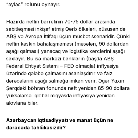
“əyləc” rolunu oynayır.
Hazırda neftin barrelinin 70-75 dollar arasında
sabitləşməsi inkişaf etmiş Qərb ölkələri, xüsusən də
ABŞ və Avropa İttifaqı üçün müsbət ssenaridir. Çünki
neftin kəskin bahalaşmaması (məsələn, 90 dollardan
aşağı qalması) yanacaq və logistika xərclərini aşağı
saxlayır. Bu isə mərkəzi bankların (başda ABŞ
Federal Ehtiyat Sistemi – FED olmaqla) inflyasiya
üzərində qələbə çalmasını asanlaşdırır və faiz
dərəcələrini aşağı salmağa imkan verir. Əgər Yaxın
Şərqdəki böhran fonunda neft yenidən 85-90 dollara
yüksələrsə, qlobal miqyasda inflyasiya yenidən
alovlana bilər.
Azərbaycan iqtisadiyyatı və manat üçün nə
dərəcədə təhlükəsizdir?