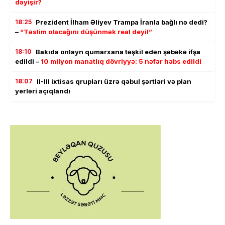
dəyişir?
18:25
Prezident İlham Əliyev Trampa İranla bağlı nə dedi?
–
“Təslim olacağını düşünmək real deyil”
18:10
Bakıda onlayn qumarxana təşkil edən şəbəkə ifşa
edildi –
10 milyon manatlıq dövriyyə: 5 nəfər həbs edildi
18:07
II-III ixtisas qrupları üzrə qəbul şərtləri və plan
yerləri açıqlandı