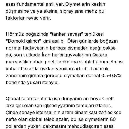
əsas fundamental amil var. Qiymətlərin kəskin
düşməsinə və ya əksinə, sıçrayışına məhz bu
faktorlar rəvac verir.
Hörmüz boğazında “tanker savaşı” təhlükəsi
“Domokl qılıncı” kimi asılıb. Ötən günlərdə boğazın
normal fəaliyyətinin bərpası qiymətləri aşağı çəksə
də, son sutkada İran hərbi qüvvələrinin Qətərə
məxsus iki nəhəng neft tankerinə silahlı hücum etməsi
xəbəri bazarda riskləri yenidən artırıb. Tədarük
zəncirinin qırılma qorxusu qiymətləri dərhal 0.5-0.8%
bəndində yuxarı itələyib.
Qlobal tələb tərəfində isə dünyanın ən böyük neft
idxalçısı olan Çin iqtisadiyyatının templəri izlənilir.
Çində sənaye istehsalının artım dinamikası zəiflədikcə
neftə olan qlobal tələb azalır, bu isə qiymətlərin 80
dollardan yuxarı qalxmasını məhdudlaşdıran əsas