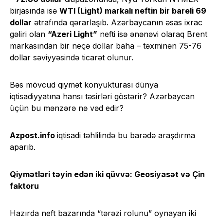
birjasında isə
WTI (Light) markalı neftin bir bareli 69
dollar
ətrafında qərarlaşıb. Azərbaycanın əsas ixrac
gəliri olan
“Azeri Light”
nefti isə ənənəvi olaraq Brent
markasından bir neçə dollar baha – təxminən 75-76
dollar səviyyəsində ticarət olunur.
Bəs mövcud qiymət konyukturası dünya
iqtisadiyyatına hansı təsirləri göstərir? Azərbaycan
üçün bu mənzərə nə vəd edir?
Azpost.info
iqtisadi təhlilində bu barədə araşdırma
aparıb.
Qiymətləri təyin edən iki qüvvə: Geosiyasət və Çin
faktoru
Hazırda neft bazarında “tərəzi rolunu” oynayan iki