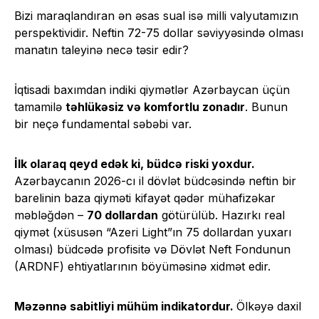
Bizi maraqlandıran ən əsas sual isə milli valyutamızın
perspektividir. Neftin 72-75 dollar səviyyəsində olması
manatın taleyinə necə təsir edir?
İqtisadi baxımdan indiki qiymətlər Azərbaycan üçün
tamamilə
təhlükəsiz və komfortlu zonadır
. Bunun
bir neçə fundamental səbəbi var.
İlk olaraq qeyd edək ki, büdcə riski yoxdur.
Azərbaycanın 2026-cı il dövlət büdcəsində neftin bir
barelinin baza qiyməti kifayət qədər mühafizəkar
məbləğdən –
70 dollardan
götürülüb. Hazırkı real
qiymət (xüsusən “Azeri Light”ın 75 dollardan yuxarı
olması) büdcədə profisitə və Dövlət Neft Fondunun
(ARDNF) ehtiyatlarının böyüməsinə xidmət edir.
Məzənnə sabitliyi mühüm indikatordur.
Ölkəyə daxil