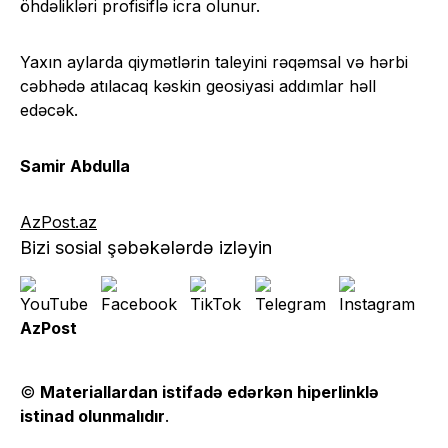
öhdəlikləri profisiflə icra olunur.
Yaxın aylarda qiymətlərin taleyini rəqəmsal və hərbi
cəbhədə atılacaq kəskin geosiyasi addımlar həll
edəcək.
Samir Abdulla
AzPost.az
Bizi sosial şəbəkələrdə izləyin
AzPost
©
Materiallardan istifadə edərkən hiperlinklə
istinad olunmalıdır
.