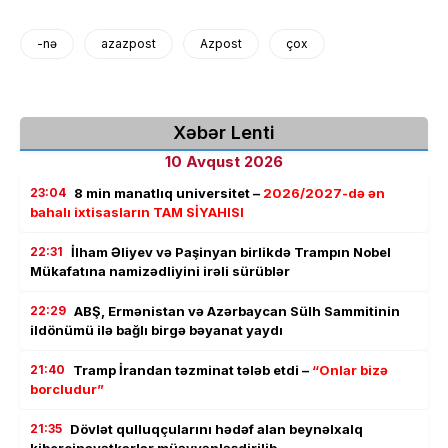
-nə
azazpost
Azpost
çox
Xəbər Lenti
10 Avqust 2026
23:04
8 min manatlıq universitet –
2026/2027-də ən
bahalı ixtisasların TAM SİYAHISI
22:31
İlham Əliyev və Paşinyan birlikdə Trampın Nobel
Mükafatına namizədliyini irəli sürüblər
22:29
ABŞ, Ermənistan və Azərbaycan Sülh Sammitinin
ildönümü ilə bağlı birgə bəyanat yaydı
21:40
Tramp İrandan təzminat tələb etdi –
“Onlar bizə
borcludur”
21:35
Dövlət qulluqçularını hədəf alan beynəlxalq