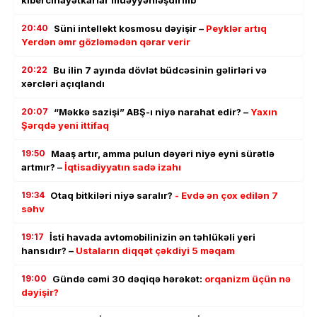
kibercinayətkarlar müəyyənləşdirilib
20:40
Süni intellekt kosmosu dəyişir –
Peyklər artıq
Yerdən əmr gözləmədən qərar verir
20:22
Bu ilin 7 ayında dövlət büdcəsinin gəlirləri və
xərcləri açıqlandı
20:07
“Məkkə sazişi” ABŞ-ı niyə narahat edir? –
Yaxın
Şərqdə yeni ittifaq
19:50
Maaş artır, amma pulun dəyəri niyə eyni sürətlə
artmır? –
İqtisadiyyatın sadə izahı
19:34
Otaq bitkiləri niyə saralır?
- Evdə ən çox edilən 7
səhv
19:17
İsti havada avtomobilinizin ən təhlükəli yeri
hansıdır? –
Ustaların diqqət çəkdiyi 5 məqam
19:00
Gündə cəmi 30 dəqiqə hərəkət:
orqanizm üçün nə
dəyişir?