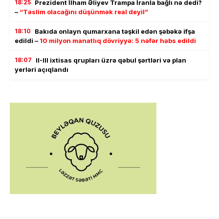
18:25
Prezident İlham Əliyev Trampa İranla bağlı nə dedi?
–
“Təslim olacağını düşünmək real deyil”
18:10
Bakıda onlayn qumarxana təşkil edən şəbəkə ifşa
edildi –
10 milyon manatlıq dövriyyə: 5 nəfər həbs edildi
18:07
II-III ixtisas qrupları üzrə qəbul şərtləri və plan
yerləri açıqlandı