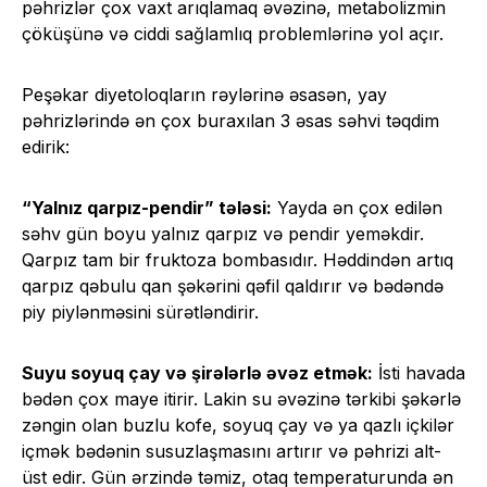
pəhrizlər çox vaxt arıqlamaq əvəzinə, metabolizmin
çöküşünə və ciddi sağlamlıq problemlərinə yol açır.
Peşəkar diyetoloqların rəylərinə əsasən, yay
pəhrizlərində ən çox buraxılan 3 əsas səhvi təqdim
edirik:
“Yalnız qarpız-pendir” tələsi:
Yayda ən çox edilən
səhv gün boyu yalnız qarpız və pendir yeməkdir.
Qarpız tam bir fruktoza bombasıdır. Həddindən artıq
qarpız qəbulu qan şəkərini qəfil qaldırır və bədəndə
piy piylənməsini sürətləndirir.
Suyu soyuq çay və şirələrlə əvəz etmək:
İsti havada
bədən çox maye itirir. Lakin su əvəzinə tərkibi şəkərlə
zəngin olan buzlu kofe, soyuq çay və ya qazlı içkilər
içmək bədənin susuzlaşmasını artırır və pəhrizi alt-
üst edir. Gün ərzində təmiz, otaq temperaturunda ən