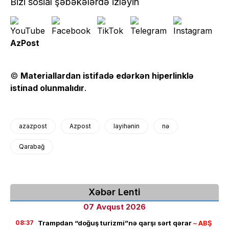
Bizi sosial şəbəkələrdə izləyin
AzPost
©
Materiallardan istifadə edərkən hiperlinklə
istinad olunmalıdır
.
azazpost
Azpost
layihənin
nə
Qarabağ
Xəbər Lenti
07 Avqust 2026
08:37
Trampdan “doğuş turizmi”nə qarşı sərt qərar
– ABŞ