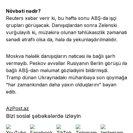
Növbəti nədir?
Reuters xəbər verir ki, bu həftə sonu ABŞ-da işçi
qrupları görüşəcək. Danışıqlardan sonra Zelenski
vurğulayıb ki, müzakirə olunan təhlükəsizlik zəmanəti
sənədi ətraflı olsa da, hələ də yekunlaşdırılmalıdır.
Moskva hələlik danışıqların nəticəsi ilə bağlı şərh
verməyib. Peskov əvvəllər Rusiyanın Berlin görüşü ilə
bağlı ABŞ-dan məlumat gözlədiyini bildirmişdi.
Tramp dünən Ukraynadakı müharibəyə son qoymağa
“hər zamankından daha yaxın olduqlarını” bəyan
edib.
AzPost.az
Bizi sosial şəbəkələrdə izləyin