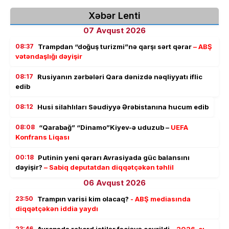
Xəbər Lenti
07 Avqust 2026
08:37
Trampdan “doğuş turizmi”nə qarşı sərt qərar
– ABŞ
vətəndaşlığı dəyişir
08:17
Rusiyanın zərbələri Qara dənizdə nəqliyyatı iflic
edib
08:12
Husi silahlıları Səudiyyə Ərəbistanına hucum edib
08:08
“Qarabağ” “Dinamo”Kiyev-ə uduzub –
UEFA
Konfrans Liqası
00:18
Putinin yeni qərarı Avrasiyada güc balansını
dəyişir?
– Sabiq deputatdan diqqətçəkən təhlil
06 Avqust 2026
23:50
Trampın varisi kim olacaq?
- ABŞ mediasında
diqqətçəkən iddia yaydı
23:46
Avropada rekord istilər faciəyə çevrildi –
2026-cı