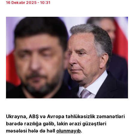
16 Dekabr 2025 - 10:31
Ukrayna, ABŞ və Avropa təhlükəsizlik zəmanətləri
barədə razılığa gəlib, lakin ərazi güzəştləri
məsələsi hələ də həll
olunmayıb
.