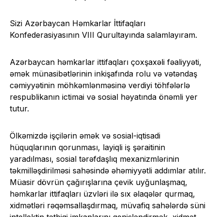
Sizi Azərbaycan Həmkarlar İttifaqları
Konfederasiyasının VIII Qurultayında salamlayıram.
Azərbaycan həmkarlar ittifaqları çoxşaxəli fəaliyyəti,
əmək münasibətlərinin inkişafında rolu və vətəndaş
cəmiyyətinin möhkəmlənməsinə verdiyi töhfələrlə
respublikanın ictimai və sosial həyatında önəmli yer
tutur.
Ölkəmizdə işçilərin əmək və sosial-iqtisadi
hüquqlarının qorunması, layiqli iş şəraitinin
yaradılması, sosial tərəfdaşlıq mexanizmlərinin
təkmilləşdirilməsi sahəsində əhəmiyyətli addımlar atılır.
Müasir dövrün çağırışlarına çevik uyğunlaşmaq,
həmkarlar ittifaqları üzvləri ilə sıx əlaqələr qurmaq,
xidmətləri rəqəmsallaşdırmaq, müvafiq sahələrdə süni