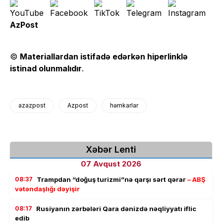
AzPost
©
Materiallardan istifadə edərkən hiperlinklə
istinad olunmalıdır
.
azazpost
Azpost
həmkarlar
Xəbər Lenti
07 Avqust 2026
08:37
Trampdan “doğuş turizmi”nə qarşı sərt qərar
– ABŞ
vətəndaşlığı dəyişir
08:17
Rusiyanın zərbələri Qara dənizdə nəqliyyatı iflic
edib