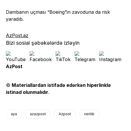
Dambanın uçması “Boeing”in zavoduna da risk
yaradıb.
AzPost.az
Bizi sosial şəbəkələrdə izləyin
AzPost
©
Materiallardan istifadə edərkən hiperlinklə
istinad olunmalıdır
.
aya
azazpost
Azpost
verilib