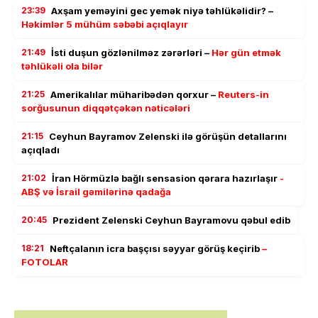
23:39
Axşam yeməyini gec yemək niyə təhlükəlidir? –
Həkimlər 5 mühüm səbəbi açıqlayır
21:49
İsti duşun gözlənilməz zərərləri –
Hər gün etmək
təhlükəli ola bilər
21:25
Amerikalılar müharibədən qorxur –
Reuters-in
sorğusunun diqqətçəkən nəticələri
21:15
Ceyhun Bayramov Zelenski ilə görüşün detallarını
açıqladı
21:02
İran Hörmüzlə bağlı sensasion qərara hazırlaşır
-
ABŞ və İsrail gəmilərinə qadağa
20:45
Prezident Zelenski Ceyhun Bayramovu qəbul edib
18:21
Neftçalanın icra başçısı səyyar görüş keçirib
–
FOTOLAR