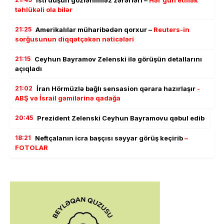
İsti duşun gözlənilməz zərərləri –
Hər gün etmək
təhlükəli ola bilər
21:25
Amerikalılar müharibədən qorxur –
Reuters-in
sorğusunun diqqətçəkən nəticələri
21:15
Ceyhun Bayramov Zelenski ilə görüşün detallarını
açıqladı
21:02
İran Hörmüzlə bağlı sensasion qərara hazırlaşır
-
ABŞ və İsrail gəmilərinə qadağa
20:45
Prezident Zelenski Ceyhun Bayramovu qəbul edib
18:21
Neftçalanın icra başçısı səyyar görüş keçirib
–
FOTOLAR