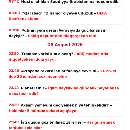
08:12
Husi silahlıları Səudiyyə Ərəbistanına hucum edib
08:08
“Qarabağ” “Dinamo”Kiyev-ə uduzub –
UEFA
Konfrans Liqası
00:18
Putinin yeni qərarı Avrasiyada güc balansını
dəyişir?
– Sabiq deputatdan diqqətçəkən təhlil
06 Avqust 2026
23:50
Trampın varisi kim olacaq?
- ABŞ mediasında
diqqətçəkən iddia yaydı
23:46
Avropada rekord istilər faciəyə çevrildi –
2026-cı
ildə 25 mindən çox insan ölüb
23:43
Planet isinir –
İqlim dəyişikliyi gündəlik həyatımıza
necə təsir edir?
23:39
Axşam yeməyini gec yemək niyə təhlükəlidir? –
Həkimlər 5 mühüm səbəbi açıqlayır
21:49
İsti duşun gözlənilməz zərərləri –
Hər gün etmək
təhlükəli ola bilər