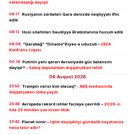
vətəndaşlığı dəyişir
08:17
Rusiyanın zərbələri Qara dənizdə nəqliyyatı iflic
edib
08:12
Husi silahlıları Səudiyyə Ərəbistanına hucum edib
08:08
“Qarabağ” “Dinamo”Kiyev-ə uduzub –
UEFA
Konfrans Liqası
00:18
Putinin yeni qərarı Avrasiyada güc balansını
dəyişir?
– Sabiq deputatdan diqqətçəkən təhlil
06 Avqust 2026
23:50
Trampın varisi kim olacaq?
- ABŞ mediasında
diqqətçəkən iddia yaydı
23:46
Avropada rekord istilər faciəyə çevrildi –
2026-cı
ildə 25 mindən çox insan ölüb
23:43
Planet isinir –
İqlim dəyişikliyi gündəlik həyatımıza
necə təsir edir?