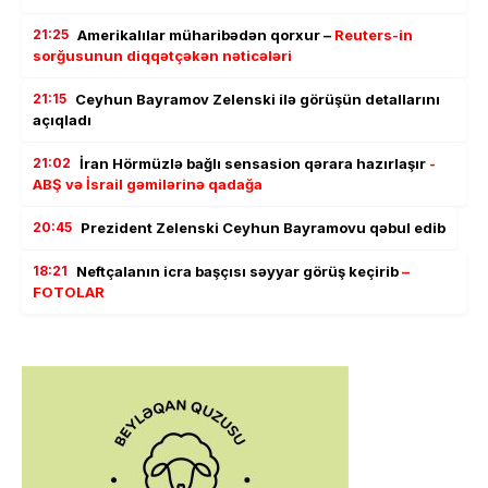
21:25
Amerikalılar müharibədən qorxur –
Reuters-in
sorğusunun diqqətçəkən nəticələri
21:15
Ceyhun Bayramov Zelenski ilə görüşün detallarını
açıqladı
21:02
İran Hörmüzlə bağlı sensasion qərara hazırlaşır
-
ABŞ və İsrail gəmilərinə qadağa
20:45
Prezident Zelenski Ceyhun Bayramovu qəbul edib
18:21
Neftçalanın icra başçısı səyyar görüş keçirib
–
FOTOLAR