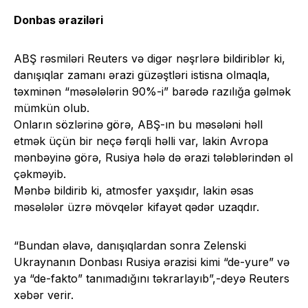
Donbas əraziləri
ABŞ rəsmiləri Reuters və digər nəşrlərə bildiriblər ki,
danışıqlar zamanı ərazi güzəştləri istisna olmaqla,
təxminən “məsələlərin 90%-i” barədə razılığa gəlmək
mümkün olub.
Onların sözlərinə görə, ABŞ-ın bu məsələni həll
etmək üçün bir neçə fərqli həlli var, lakin Avropa
mənbəyinə görə, Rusiya hələ də ərazi tələblərindən əl
çəkməyib.
Mənbə bildirib ki, atmosfer yaxşıdır, lakin əsas
məsələlər üzrə mövqelər kifayət qədər uzaqdır.
“Bundan əlavə, danışıqlardan sonra Zelenski
Ukraynanın Donbası Rusiya ərazisi kimi “de-yure” və
ya “de-fakto” tanımadığını təkrarlayıb”,-deyə Reuters
xəbər verir.