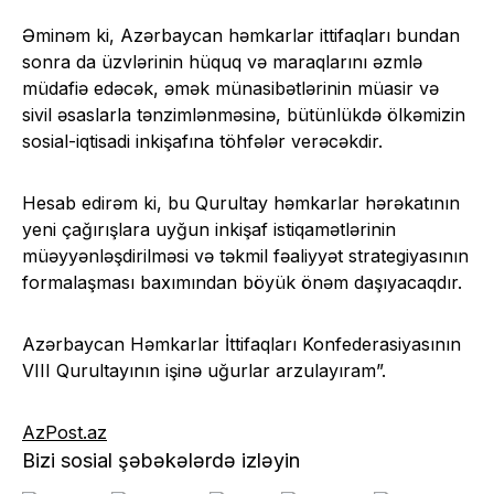
Əminəm ki, Azərbaycan həmkarlar ittifaqları bundan
sonra da üzvlərinin hüquq və maraqlarını əzmlə
müdafiə edəcək, əmək münasibətlərinin müasir və
sivil əsaslarla tənzimlənməsinə, bütünlükdə ölkəmizin
sosial-iqtisadi inkişafına töhfələr verəcəkdir.
Hesab edirəm ki, bu Qurultay həmkarlar hərəkatının
yeni çağırışlara uyğun inkişaf istiqamətlərinin
müəyyənləşdirilməsi və təkmil fəaliyyət strategiyasının
formalaşması baxımından böyük önəm daşıyacaqdır.
Azərbaycan Həmkarlar İttifaqları Konfederasiyasının
VIII Qurultayının işinə uğurlar arzulayıram”.
AzPost.az
Bizi sosial şəbəkələrdə izləyin