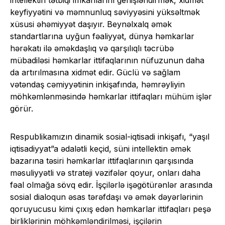
intellektin tətbiqi imkanlarını genişləndirmək, xidmət
keyfiyyətini və məmnunluq səviyyəsini yüksəltmək
xüsusi əhəmiyyət daşıyır. Beynəlxalq əmək
standartlarına uyğun fəaliyyət, dünya həmkarlar
hərəkatı ilə əməkdaşlıq və qarşılıqlı təcrübə
mübadiləsi həmkarlar ittifaqlarının nüfuzunun daha
da artırılmasına xidmət edir. Güclü və sağlam
vətəndaş cəmiyyətinin inkişafında, həmrəyliyin
möhkəmlənməsində həmkarlar ittifaqları mühüm işlər
görür.
Respublikamızın dinamik sosial-iqtisadi inkişafı, “yaşıl
iqtisadiyyat”a ədalətli keçid, süni intellektin əmək
bazarına təsiri həmkarlar ittifaqlarının qarşısında
məsuliyyətli və strateji vəzifələr qoyur, onları daha
fəal olmağa sövq edir. İşçilərlə işəgötürənlər arasında
sosial dialoqun əsas tərəfdaşı və əmək dəyərlərinin
qoruyucusu kimi çıxış edən həmkarlar ittifaqları peşə
birliklərinin möhkəmləndirilməsi, işçilərin