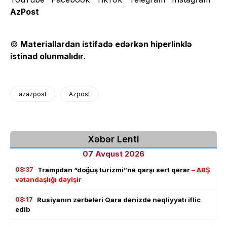
AzPost
©
Materiallardan istifadə edərkən hiperlinklə
istinad olunmalıdır
.
azazpost
Azpost
Xəbər Lenti
07 Avqust 2026
08:37
Trampdan “doğuş turizmi”nə qarşı sərt qərar
– ABŞ
vətəndaşlığı dəyişir
08:17
Rusiyanın zərbələri Qara dənizdə nəqliyyatı iflic
edib