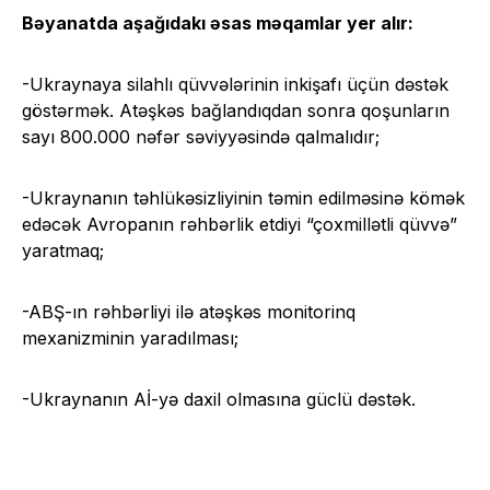
Bəyanatda aşağıdakı əsas məqamlar yer alır:
-Ukraynaya silahlı qüvvələrinin inkişafı üçün dəstək
göstərmək. Atəşkəs bağlandıqdan sonra qoşunların
sayı 800.000 nəfər səviyyəsində qalmalıdır;
-Ukraynanın təhlükəsizliyinin təmin edilməsinə kömək
edəcək Avropanın rəhbərlik etdiyi “çoxmillətli qüvvə”
yaratmaq;
-ABŞ-ın rəhbərliyi ilə atəşkəs monitorinq
mexanizminin yaradılması;
-Ukraynanın Aİ-yə daxil olmasına güclü dəstək.