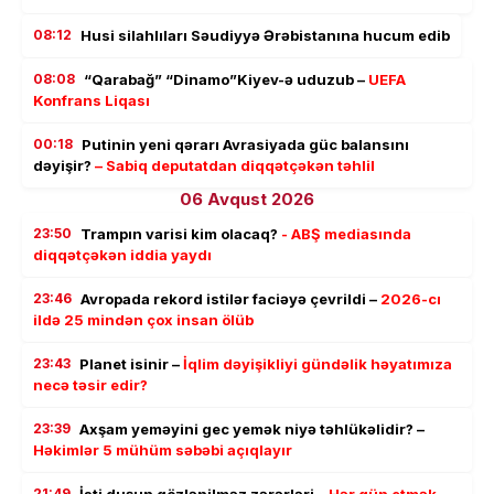
08:12
Husi silahlıları Səudiyyə Ərəbistanına hucum edib
08:08
“Qarabağ” “Dinamo”Kiyev-ə uduzub –
UEFA
Konfrans Liqası
00:18
Putinin yeni qərarı Avrasiyada güc balansını
dəyişir?
– Sabiq deputatdan diqqətçəkən təhlil
06 Avqust 2026
23:50
Trampın varisi kim olacaq?
- ABŞ mediasında
diqqətçəkən iddia yaydı
23:46
Avropada rekord istilər faciəyə çevrildi –
2026-cı
ildə 25 mindən çox insan ölüb
23:43
Planet isinir –
İqlim dəyişikliyi gündəlik həyatımıza
necə təsir edir?
23:39
Axşam yeməyini gec yemək niyə təhlükəlidir? –
Həkimlər 5 mühüm səbəbi açıqlayır
21:49