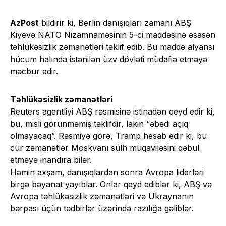
AzPost
bildirir ki, Berlin danışıqları zamanı ABŞ
Kiyevə NATO Nizamnaməsinin 5-ci maddəsinə əsasən
təhlükəsizlik zəmanətləri təklif edib. Bu maddə alyansı
hücum halında istənilən üzv dövləti müdafiə etməyə
məcbur edir.
Təhlükəsizlik zəmanətləri
Reuters agentliyi ABŞ rəsmisinə istinadən qeyd edir ki,
bu, misli görünməmiş təklifdir, lakin “əbədi açıq
olmayacaq”. Rəsmiyə görə, Tramp hesab edir ki, bu
cür zəmanətlər Moskvanı sülh müqaviləsini qəbul
etməyə inandıra bilər.
Həmin axşam, danışıqlardan sonra Avropa liderləri
birgə bəyanat yayıblar. Onlar qeyd ediblər ki, ABŞ və
Avropa təhlükəsizlik zəmanətləri və Ukraynanın
bərpası üçün tədbirlər üzərində razılığa gəliblər.