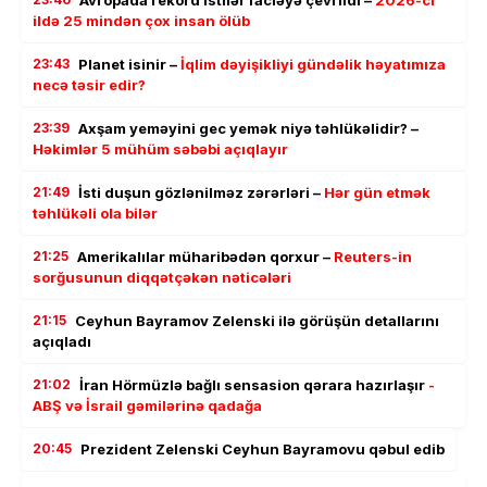
ildə 25 mindən çox insan ölüb
23:43
Planet isinir –
İqlim dəyişikliyi gündəlik həyatımıza
necə təsir edir?
23:39
Axşam yeməyini gec yemək niyə təhlükəlidir? –
Həkimlər 5 mühüm səbəbi açıqlayır
21:49
İsti duşun gözlənilməz zərərləri –
Hər gün etmək
təhlükəli ola bilər
21:25
Amerikalılar müharibədən qorxur –
Reuters-in
sorğusunun diqqətçəkən nəticələri
21:15
Ceyhun Bayramov Zelenski ilə görüşün detallarını
açıqladı
21:02
İran Hörmüzlə bağlı sensasion qərara hazırlaşır
-
ABŞ və İsrail gəmilərinə qadağa
20:45
Prezident Zelenski Ceyhun Bayramovu qəbul edib