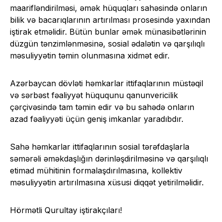
maarifləndirilməsi, əmək hüquqları sahəsində onların
bilik və bacarıqlarının artırılması prosesində yaxından
iştirak etməlidir. Bütün bunlar əmək münasibətlərinin
düzgün tənzimlənməsinə, sosial ədalətin və qarşılıqlı
məsuliyyətin təmin olunmasına xidmət edir.
Azərbaycan dövləti həmkarlar ittifaqlarının müstəqil
və sərbəst fəaliyyət hüququnu qanunvericilik
çərçivəsində tam təmin edir və bu sahədə onların
azad fəaliyyəti üçün geniş imkanlar yaradıbdır.
Sahə həmkarlar ittifaqlarının sosial tərəfdaşlarla
səmərəli əməkdaşlığın dərinləşdirilməsinə və qarşılıqlı
etimad mühitinin formalaşdırılmasına, kollektiv
məsuliyyətin artırılmasına xüsusi diqqət yetirilməlidir.
Hörmətli Qurultay iştirakçıları!