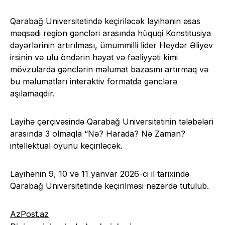
Qarabağ Universitetində keçiriləcək layihənin əsas
məqsədi region gəncləri arasında hüquqi Konstitusiya
dəyərlərinin artırılması, ümummilli lider Heydər Əliyev
irsinin və ulu öndərin həyat və fəaliyyəti kimi
mövzularda gənclərin məlumat bazasını artırmaq və
bu məlumatları interaktiv formatda gənclərə
aşılamaqdır.
Layihə çərçivəsində Qarabağ Universitetinin tələbələri
arasında 3 olmaqla “Nə? Harada? Nə Zaman?
intellektual oyunu keçiriləcək.
Layihənin 9, 10 və 11 yanvar 2026-ci il tarixində
Qarabağ Universitetində keçirilməsi nəzərdə tutulub.
AzPost.az