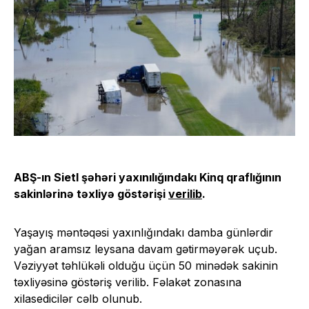
ABŞ-ın Sietl şəhəri yaxınılığındakı Kinq qraflığının
sakinlərinə təxliyə göstərişi
verilib
.
Yaşayış məntəqəsi yaxınlığındakı damba günlərdir
yağan aramsız leysana davam gətirməyərək uçub.
Vəziyyət təhlükəli olduğu üçün 50 minədək sakinin
təxliyəsinə göstəriş verilib. Fəlakət zonasına
xilasedicilər cəlb olunub.