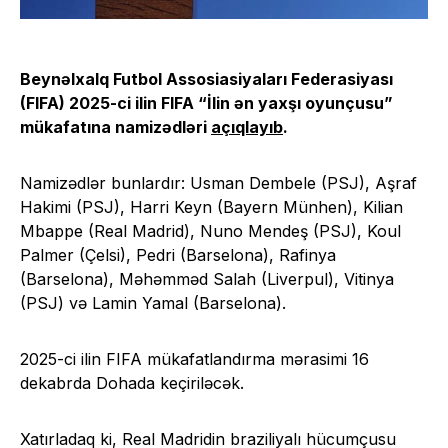
Beynəlxalq Futbol Assosiasiyaları Federasiyası
(FIFA) 2025-ci ilin FIFA “İlin ən yaxşı oyunçusu”
mükafatına namizədləri
açıqlayıb
.
Namizədlər bunlardır: Usman Dembele (PSJ), Aşraf
Hakimi (PSJ), Harri Keyn (Bayern Münhen), Kilian
Mbappe (Real Madrid), Nuno Mendeş (PSJ), Koul
Palmer (Çelsi), Pedri (Barselona), Rafinya
(Barselona), Məhəmməd Salah (Liverpul), Vitinya
(PSJ) və Lamin Yamal (Barselona).
2025-ci ilin FIFA mükafatlandırma mərasimi 16
dekabrda Dohada keçiriləcək.
Xatırladaq ki, Real Madridin braziliyalı hücumçusu