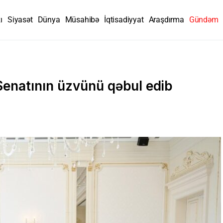
ı
Siyasət
Dünya
Müsahibə
İqtisadiyyat
Araşdırma
Gündəm
Senatının üzvünü qəbul edib