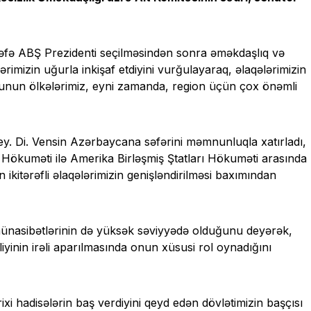
dəfə ABŞ Prezidenti seçilməsindən sonra əməkdaşlıq və
lərimizin uğurla inkişaf etdiyini vurğulayaraq, əlaqələrimizin
ə bunun ölkələrimiz, eyni zamanda, region üçün çox önəmli
Cey. Di. Vensin Azərbaycana səfərini məmnunluqla xatırladı,
ökuməti ilə Amerika Birləşmiş Ştatları Hökuməti arasında
 ikitərəfli əlaqələrimizin genişləndirilməsi baxımından
münasibətlərinin də yüksək səviyyədə olduğunu deyərək,
inin irəli aparılmasında onun xüsusi rol oynadığını
xi hadisələrin baş verdiyini qeyd edən dövlətimizin başçısı