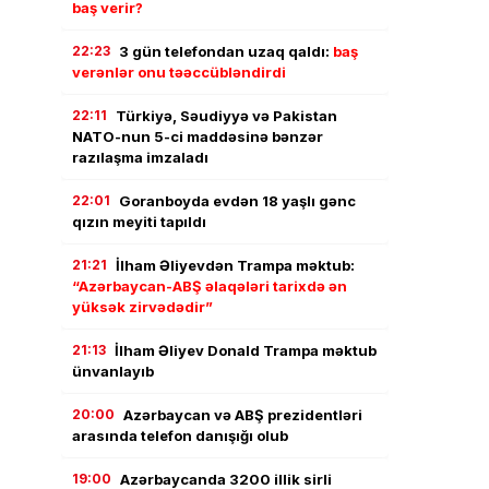
baş verir?
22:23
3 gün telefondan uzaq qaldı:
baş
verənlər onu təəccübləndirdi
22:11
Türkiyə, Səudiyyə və Pakistan
NATO-nun 5-ci maddəsinə bənzər
razılaşma imzaladı
22:01
Goranboyda evdən 18 yaşlı gənc
qızın meyiti tapıldı
21:21
İlham Əliyevdən Trampa məktub:
“Azərbaycan-ABŞ əlaqələri tarixdə ən
yüksək zirvədədir”
21:13
İlham Əliyev Donald Trampa məktub
ünvanlayıb
20:00
Azərbaycan və ABŞ prezidentləri
arasında telefon danışığı olub
19:00
Azərbaycanda 3200 illik sirli