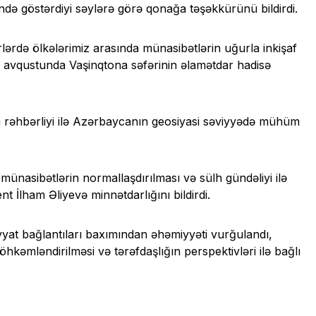
ndə göstərdiyi səylərə görə qonağa təşəkkürünü bildirdi.
ərdə ölkələrimiz arasında münasibətlərin uğurla inkişaf
in avqustunda Vaşinqtona səfərinin əlamətdar hadisə
 rəhbərliyi ilə Azərbaycanın geosiyasi səviyyədə mühüm
nasibətlərin normallaşdırılması və sülh gündəliyi ilə
nt İlham Əliyevə minnətdarlığını bildirdi.
yat bağlantıları baxımından əhəmiyyəti vurğulandı,
əmləndirilməsi və tərəfdaşlığın perspektivləri ilə bağlı