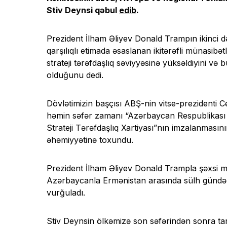
Stiv Deynsi qəbul
edib
.
Prezident İlham Əliyev Donald Trampın ikinci 
qarşılıqlı etimada əsaslanan ikitərəfli münasibət
strateji tərəfdaşlıq səviyyəsinə yüksəldiyini v
olduğunu dedi.
Dövlətimizin başçısı ABŞ-nin vitse-prezidenti 
həmin səfər zamanı “Azərbaycan Respublikası H
Strateji Tərəfdaşlıq Xartiyası”nın imzalanmasının
əhəmiyyətinə toxundu.
Prezident İlham Əliyev Donald Trampla şəxsi 
Azərbaycanla Ermənistan arasında sülh gündəliy
vurğuladı.
Stiv Deynsin ölkəmizə son səfərindən sonra tari