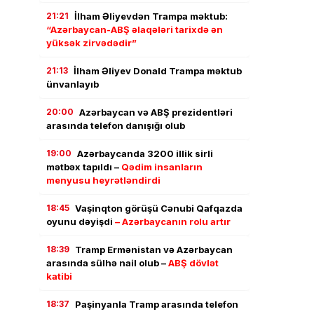
21:21
İlham Əliyevdən Trampa məktub:
“Azərbaycan-ABŞ əlaqələri tarixdə ən
yüksək zirvədədir”
21:13
İlham Əliyev Donald Trampa məktub
ünvanlayıb
20:00
Azərbaycan və ABŞ prezidentləri
arasında telefon danışığı olub
19:00
Azərbaycanda 3200 illik sirli
mətbəx tapıldı –
Qədim insanların
menyusu heyrətləndirdi
18:45
Vaşinqton görüşü Cənubi Qafqazda
oyunu dəyişdi
– Azərbaycanın rolu artır
18:39
Tramp Ermənistan və Azərbaycan
arasında sülhə nail olub –
ABŞ dövlət
katibi
18:37
Paşinyanla Tramp arasında telefon