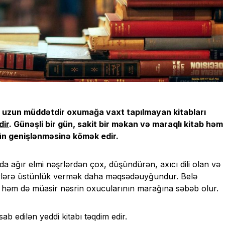
 də uzun müddətdir oxumağa vaxt tapılmayan kitabları
dir
. Günəşli bir gün, sakit bir məkan və maraqlı kitab həm
n genişlənməsinə kömək edir.
da ağır elmi nəşrlərdən çox, düşündürən, axıcı dili olan və
ərlərə üstünlük vermək daha məqsədəuyğundur. Belə
n, həm də müasir nəsrin oxucularının marağına səbəb olur.
 edilən yeddi kitabı təqdim edir.