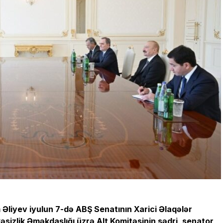
Əliyev iyulun 7-də ABŞ Senatının Xarici Əlaqələr
sizlik Əməkdaşlığı üzrə Alt Komitəsinin sədri, senator