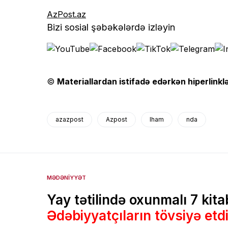
AzPost.az
Bizi sosial şəbəkələrdə izləyin
©
Materiallardan istifadə edərkən hiperlinklə
azazpost
Azpost
lham
nda
MƏDƏNIYYƏT
Yay tətilində oxunmalı 7 kita
Ədəbiyyatçıların tövsiyə etdi