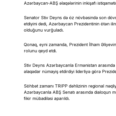
Azərbaycan-ABŞ əlaqələrinin inkişafı istiqaməti
Senator Stiv Deyns də öz növbəsində son dövrl
etdiyini dedi, Azərbaycan Prezidentinin ötən il
olduğunu vurğuladı.
Qonaq, eyni zamanda, Prezident İlham Əliyevin
rolunu qeyd etdi.
Stiv Deyns Azərbaycanla Ermənistan arasında mü
əlaqədar nümayiş etdirdiyi liderliyə görə Prezide
Söhbət zamanı TRIPP dəhlizinin regional nəqliy
Azərbaycanla ABŞ Senatı arasında dialoqun möhk
fikir mübadiləsi aparıldı.