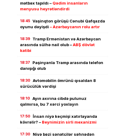
mətbəx tapıldı –
Qədim insanların
menyusu heyrətləndirdi
18:45
Vaşinqton görüşü Cənubi Qafqazda
oyunu dəyişdi
– Azərbaycanın rolu artır
18:39
Tramp Ermənistan və Azərbaycan
arasında sülhə nail olub –
ABŞ dövlət
katibi
18:37
Paşinyanla Tramp arasında telefon
danışığı olub
18:30
Avtomobilin ömrünü qısaldan 8
sürücülük vərdişi
18:10
Ayın axırına cibdə pulunuz
qalmırsa, bu 7 xərci yoxlayın
17:50
İnsan niyə keçmişi xatırlayanda
kövrəlir? –
Beynimizin sirli mexanizmi
17:30
Niyə bəzi sənətçilər səhnədən