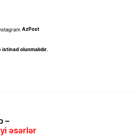
AzPost
 istinad olunmalıdır
.
b –
yi əsərlər