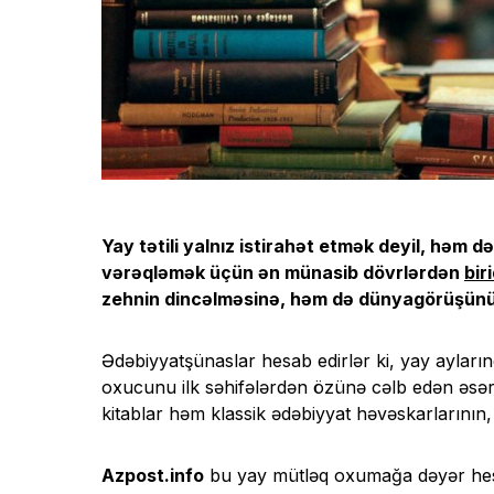
Yay tətili yalnız istirahət etmək deyil, həm
vərəqləmək üçün ən münasib dövrlərdən
biri
zehnin dincəlməsinə, həm də dünyagörüşünü
Ədəbiyyatşünaslar hesab edirlər ki, yay ayların
oxucunu ilk səhifələrdən özünə cəlb edən əs
kitablar həm klassik ədəbiyyat həvəskarlarını
Azpost.info
bu yay mütləq oxumağa dəyər hesab