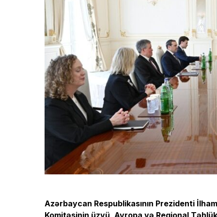
Azərbaycan Respublikasının Prezidenti İlham 
Komitəsinin üzvü, Avropa və Regional Təhlükə