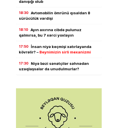
danışığı olub
18:30
Avtomobilin ömrünü qısaldan 8
sürücülük vərdişi
18:10
Ayın axırına cibdə pulunuz
qalmırsa, bu 7 xərci yoxlayın
17:50
İnsan niyə keçmişi xatırlayanda
kövrəlir? –
Beynimizin sirli mexanizmi
17:30
Niyə bəzi sənətçilər səhnədən
uzaqlaşsalar da unudulmurlar?