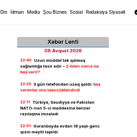
Din
İdman
Media
Şou Biznes
Sosial
Redaksiya Siyasəti
Xəbər Lenti
08 Avqust 2026
22:40
Uzun müddət tək qalmaq
sağlamlığa təsir edir –
2 ildən sonra nə
baş verir?
22:23
3 gün telefondan uzaq qaldı:
baş
verənlər onu təəccübləndirdi
22:11
Türkiyə, Səudiyyə və Pakistan
NATO-nun 5-ci maddəsinə bənzər
razılaşma imzaladı
22:01
Goranboyda evdən 18 yaşlı gənc
qızın meyiti tapıldı