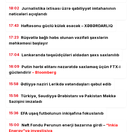
18:02
Jurnalistika ixtisası üzrə qabiliyyət imtahanının
nəticələri açıqlandı
17:43
Həftəsonu güclü külək əsəcək – XƏBƏRDARLIQ
17:23
Rüşvətlə bağlı həbs olunan vəzifəli şəxslərin
məhkəməsi başlayır
17:04
Lənkəranda təqaüdçüləri aldadan şəxs saxlanılıb
16:09
Putin hərbi elitanı nəzarətdə saxlamaq üçün FTX-i
gücləndirir
– Bloomberg
15:58
Ədliyyə naziri Lerikdə vətəndaşları qəbul edib
15:56
Türkiyə, Səudiyyə Ərəbistanı və Pakistan Məkkə
Sazişini imzaladı
15:36
EFA uşaq futbolunun inkişafına fokuslanıb
15:00
Neft Fondu Perunun enerji bazarına girdi –
“Inkia
Energy”yə investisiya