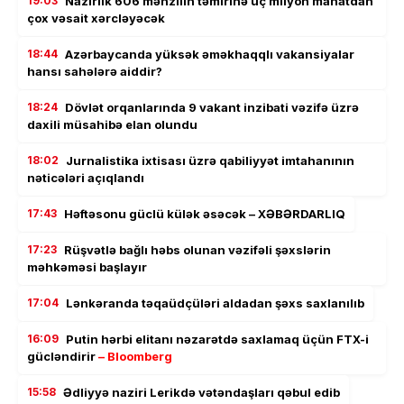
19:03
Nazirlik 606 mənzilin təmirinə üç milyon manatdan
çox vəsait xərcləyəcək
18:44
Azərbaycanda yüksək əməkhaqqlı vakansiyalar
hansı sahələrə aiddir?
18:24
Dövlət orqanlarında 9 vakant inzibati vəzifə üzrə
daxili müsahibə elan olundu
18:02
Jurnalistika ixtisası üzrə qabiliyyət imtahanının
nəticələri açıqlandı
17:43
Həftəsonu güclü külək əsəcək – XƏBƏRDARLIQ
17:23
Rüşvətlə bağlı həbs olunan vəzifəli şəxslərin
məhkəməsi başlayır
17:04
Lənkəranda təqaüdçüləri aldadan şəxs saxlanılıb
16:09
Putin hərbi elitanı nəzarətdə saxlamaq üçün FTX-i
gücləndirir
– Bloomberg
15:58
Ədliyyə naziri Lerikdə vətəndaşları qəbul edib