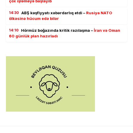
çox işləməyə başlayıb
14:30
ABŞ kəşfiyyatı xəbərdarlıq etdi –
Rusiya NATO
ölkəsinə hücum edə bilər
14:10
Hörmüz boğazında kritik razılaşma –
İran və Oman
60 günlük plan hazırladı