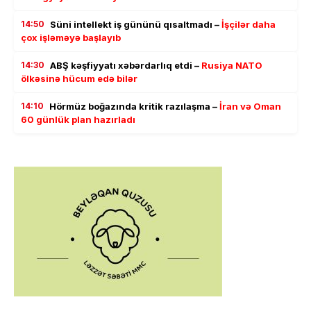
14:50
Süni intellekt iş gününü qısaltmadı –
İşçilər daha
çox işləməyə başlayıb
14:30
ABŞ kəşfiyyatı xəbərdarlıq etdi –
Rusiya NATO
ölkəsinə hücum edə bilər
14:10
Hörmüz boğazında kritik razılaşma –
İran və Oman
60 günlük plan hazırladı