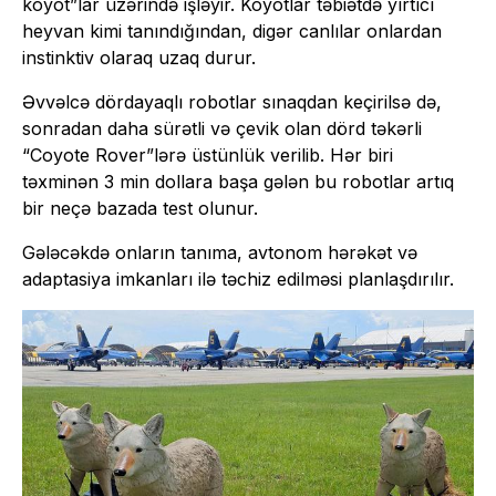
koyot”lar üzərində işləyir. Koyotlar təbiətdə yırtıcı
heyvan kimi tanındığından, digər canlılar onlardan
instinktiv olaraq uzaq durur.
Əvvəlcə dördayaqlı robotlar sınaqdan keçirilsə də,
sonradan daha sürətli və çevik olan dörd təkərli
“Coyote Rover”lərə üstünlük verilib. Hər biri
təxminən 3 min dollara başa gələn bu robotlar artıq
bir neçə bazada test olunur.
Gələcəkdə onların tanıma, avtonom hərəkət və
adaptasiya imkanları ilə təchiz edilməsi planlaşdırılır.