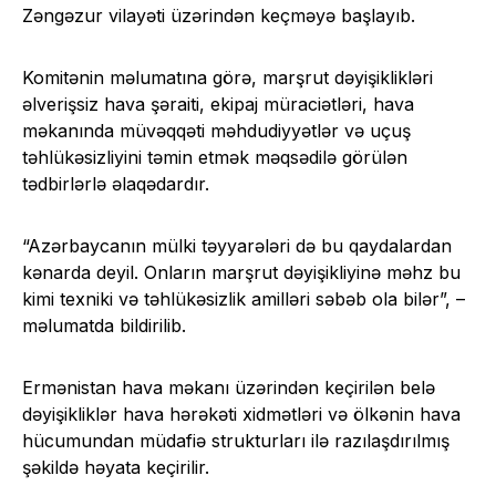
Zəngəzur vilayəti üzərindən keçməyə başlayıb.
Komitənin məlumatına görə, marşrut dəyişiklikləri
əlverişsiz hava şəraiti, ekipaj müraciətləri, hava
məkanında müvəqqəti məhdudiyyətlər və uçuş
təhlükəsizliyini təmin etmək məqsədilə görülən
tədbirlərlə əlaqədardır.
“Azərbaycanın mülki təyyarələri də bu qaydalardan
kənarda deyil. Onların marşrut dəyişikliyinə məhz bu
kimi texniki və təhlükəsizlik amilləri səbəb ola bilər”, –
məlumatda bildirilib.
Ermənistan hava məkanı üzərindən keçirilən belə
dəyişikliklər hava hərəkəti xidmətləri və ölkənin hava
hücumundan müdafiə strukturları ilə razılaşdırılmış
şəkildə həyata keçirilir.