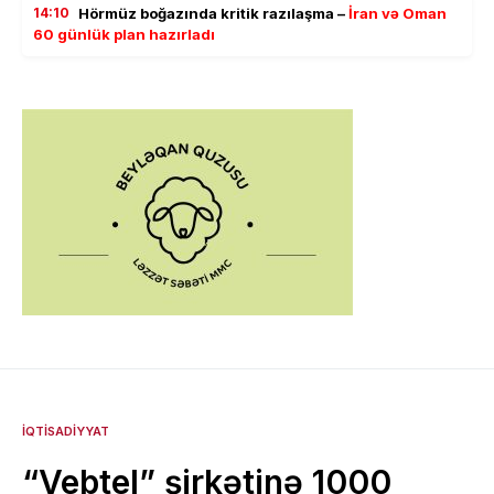
14:10
Hörmüz boğazında kritik razılaşma –
İran və Oman
60 günlük plan hazırladı
İQTISADIYYAT
“Vebtel” şirkətinə 1000