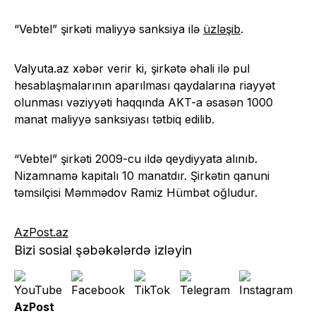
“Vebtel” şirkəti maliyyə sanksiya ilə
üzləşib
.
Valyuta.az xəbər verir ki, şirkətə əhali ilə pul
hesablaşmalarının aparılması qaydalarına riayyət
olunması vəziyyəti haqqında AKT-a əsasən 1000
manat maliyyə sanksiyası tətbiq edilib.
“Vebtel” şirkəti 2009-cu ildə qeydiyyata alınıb.
Nizamnamə kapitalı 10 manatdır. Şirkətin qanuni
təmsilçisi Məmmədov Ramiz Hümbət oğludur.
AzPost.az
Bizi sosial şəbəkələrdə izləyin
AzPost