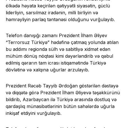
ölkədə həyata keçirilən qətiyyətli siyasətin, güclü
liderliyin, sarsılmaz iradənin, milli birliyin və
həmrəyliyin parlaq təntənəsi olduğunu vurğulayıb.
Telefon danışığı zamanı Prezident İlham Əliyev
“Terrorsuz Türkiyə” hədəfinə çatmaq yolunda atılan
bu addımı regionda sülh və sabitliyə xidmət edən
mühüm dönüş nöqtəsi kimi dəyərləndirib və qəbul
edilmiş qərarın tam icrası istiqamətində Türkiyə
dövlətinə və xalqına uğurlar arzulayıb.
Prezident Rəcəb Tayyib Ərdoğan göstərilən dəstəyə
və diqqətə görə Prezident İlham Əliyevə təşəkkürünü
bildirib, Azərbaycan ilə Türkiyə arasında dostluq və
qardaşlıq münasibətlərinin bütün sahələrdə uğurla
inkişaf etdiyini vurğulayıb.