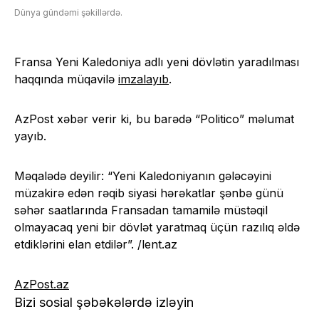
Dünya gündəmi şəkillərdə.
Fransa Yeni Kaledoniya adlı yeni dövlətin yaradılması
haqqında müqavilə
imzalayıb
.
AzPost xəbər verir ki, bu barədə “Politico” məlumat
yayıb.
Məqalədə deyilir: “Yeni Kaledoniyanın gələcəyini
müzakirə edən rəqib siyasi hərəkatlar şənbə günü
səhər saatlarında Fransadan tamamilə müstəqil
olmayacaq yeni bir dövlət yaratmaq üçün razılıq əldə
etdiklərini elan etdilər”. /lent.az
AzPost.az
Bizi sosial şəbəkələrdə izləyin