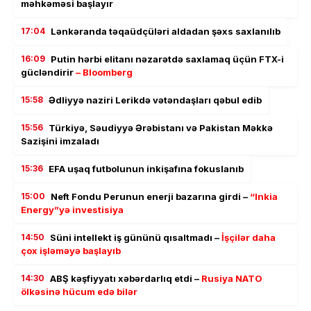
məhkəməsi başlayır
17:04
Lənkəranda təqaüdçüləri aldadan şəxs saxlanılıb
16:09
Putin hərbi elitanı nəzarətdə saxlamaq üçün FTX-i
gücləndirir
– Bloomberg
15:58
Ədliyyə naziri Lerikdə vətəndaşları qəbul edib
15:56
Türkiyə, Səudiyyə Ərəbistanı və Pakistan Məkkə
Sazişini imzaladı
15:36
EFA uşaq futbolunun inkişafına fokuslanıb
15:00
Neft Fondu Perunun enerji bazarına girdi –
“Inkia
Energy”yə investisiya
14:50
Süni intellekt iş gününü qısaltmadı –
İşçilər daha
çox işləməyə başlayıb
14:30
ABŞ kəşfiyyatı xəbərdarlıq etdi –
Rusiya NATO
ölkəsinə hücum edə bilər