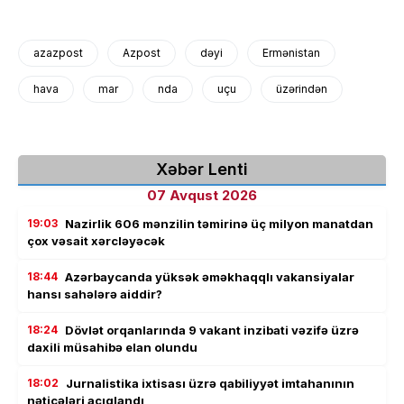
azazpost
Azpost
dəyi
Ermənistan
hava
mar
nda
uçu
üzərindən
Xəbər Lenti
07 Avqust 2026
19:03
Nazirlik 606 mənzilin təmirinə üç milyon manatdan
çox vəsait xərcləyəcək
18:44
Azərbaycanda yüksək əməkhaqqlı vakansiyalar
hansı sahələrə aiddir?
18:24
Dövlət orqanlarında 9 vakant inzibati vəzifə üzrə
daxili müsahibə elan olundu
18:02
Jurnalistika ixtisası üzrə qabiliyyət imtahanının
nəticələri açıqlandı