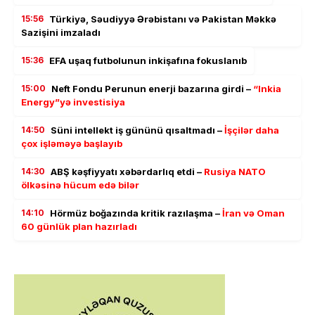
15:56
Türkiyə, Səudiyyə Ərəbistanı və Pakistan Məkkə
Sazişini imzaladı
15:36
EFA uşaq futbolunun inkişafına fokuslanıb
15:00
Neft Fondu Perunun enerji bazarına girdi –
“Inkia
Energy”yə investisiya
14:50
Süni intellekt iş gününü qısaltmadı –
İşçilər daha
çox işləməyə başlayıb
14:30
ABŞ kəşfiyyatı xəbərdarlıq etdi –
Rusiya NATO
ölkəsinə hücum edə bilər
14:10
Hörmüz boğazında kritik razılaşma –
İran və Oman
60 günlük plan hazırladı