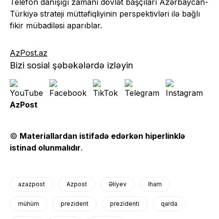
Telefon danışığı zamanı dövlət başçıları Azərbaycan-
Türkiyə strateji müttəfiqliyinin perspektivləri ilə bağlı
fikir mübadiləsi aparıblar.
AzPost.az
Bizi sosial şəbəkələrdə izləyin
AzPost
©
Materiallardan istifadə edərkən hiperlinklə
istinad olunmalıdır
.
azazpost
Azpost
Əliyev
lham
mühüm
prezident
prezidenti
qarda