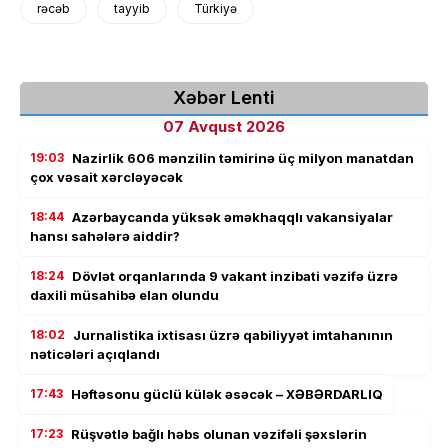
rəcəb
tayyib
Türkiyə
Xəbər Lenti
07 Avqust 2026
19:03
Nazirlik 606 mənzilin təmirinə üç milyon manatdan
çox vəsait xərcləyəcək
18:44
Azərbaycanda yüksək əməkhaqqlı vakansiyalar
hansı sahələrə aiddir?
18:24
Dövlət orqanlarında 9 vakant inzibati vəzifə üzrə
daxili müsahibə elan olundu
18:02
Jurnalistika ixtisası üzrə qabiliyyət imtahanının
nəticələri açıqlandı
17:43
Həftəsonu güclü külək əsəcək – XƏBƏRDARLIQ
17:23
Rüşvətlə bağlı həbs olunan vəzifəli şəxslərin