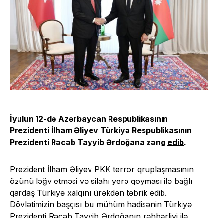
İyulun 12-də Azərbaycan Respublikasının
Prezidenti İlham Əliyev Türkiyə Respublikasının
Prezidenti Rəcəb Tayyib Ərdoğana zəng
edib
.
Prezident İlham Əliyev PKK terror qruplaşmasının
özünü ləğv etməsi və silahı yerə qoyması ilə bağlı
qardaş Türkiyə xalqını ürəkdən təbrik edib.
Dövlətimizin başçısı bu mühüm hadisənin Türkiyə
Prezidenti Rəcəb Tayyib Ərdoğanın rəhbərliyi ilə