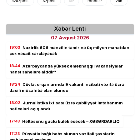
azazpost
Azpost
lar
robotlar
vəh
Xəbər Lenti
07 Avqust 2026
19:03
Nazirlik 606 mənzilin təmirinə üç milyon manatdan
çox vəsait xərcləyəcək
18:44
Azərbaycanda yüksək əməkhaqqlı vakansiyalar
hansı sahələrə aiddir?
18:24
Dövlət orqanlarında 9 vakant inzibati vəzifə üzrə
daxili müsahibə elan olundu
18:02
Jurnalistika ixtisası üzrə qabiliyyət imtahanının
nəticələri açıqlandı
17:43
Həftəsonu güclü külək əsəcək – XƏBƏRDARLIQ
17:23
Rüşvətlə bağlı həbs olunan vəzifəli şəxslərin
məhkəməsi başlayır