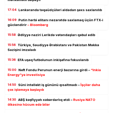
17:04
Lənkəranda təqaüdçüləri aldadan şəxs saxlanılıb
16:09
Putin hərbi elitanı nəzarətdə saxlamaq üçün FTX-i
gücləndirir
– Bloomberg
15:58
Ədliyyə naziri Lerikdə vətəndaşları qəbul edib
15:56
Türkiyə, Səudiyyə Ərəbistanı və Pakistan Məkkə
Sazişini imzaladı
15:36
EFA uşaq futbolunun inkişafına fokuslanıb
15:00
Neft Fondu Perunun enerji bazarına girdi –
“Inkia
Energy”yə investisiya
14:50
Süni intellekt iş gününü qısaltmadı –
İşçilər daha
çox işləməyə başlayıb
14:30
ABŞ kəşfiyyatı xəbərdarlıq etdi –
Rusiya NATO
ölkəsinə hücum edə bilər