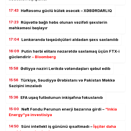
17:43
Həftəsonu güclü külək əsəcək – XƏBƏRDARLIQ
17:23
Rüşvətlə bağlı həbs olunan vəzifəli şəxslərin
məhkəməsi başlayır
17:04
Lənkəranda təqaüdçüləri aldadan şəxs saxlanılıb
16:09
Putin hərbi elitanı nəzarətdə saxlamaq üçün FTX-i
gücləndirir
– Bloomberg
15:58
Ədliyyə naziri Lerikdə vətəndaşları qəbul edib
15:56
Türkiyə, Səudiyyə Ərəbistanı və Pakistan Məkkə
Sazişini imzaladı
15:36
EFA uşaq futbolunun inkişafına fokuslanıb
15:00
Neft Fondu Perunun enerji bazarına girdi –
“Inkia
Energy”yə investisiya
14:50
Süni intellekt iş gününü qısaltmadı –
İşçilər daha