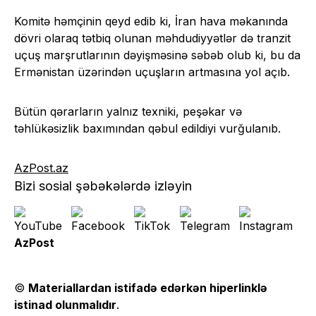
Komitə həmçinin qeyd edib ki, İran hava məkanında
dövri olaraq tətbiq olunan məhdudiyyətlər də tranzit
uçuş marşrutlarının dəyişməsinə səbəb olub ki, bu da
Ermənistan üzərindən uçuşların artmasına yol açıb.
Bütün qərarların yalnız texniki, peşəkar və
təhlükəsizlik baxımından qəbul edildiyi vurğulanıb.
AzPost.az
Bizi sosial şəbəkələrdə izləyin
AzPost
©
Materiallardan istifadə edərkən hiperlinklə
istinad olunmalıdır
.