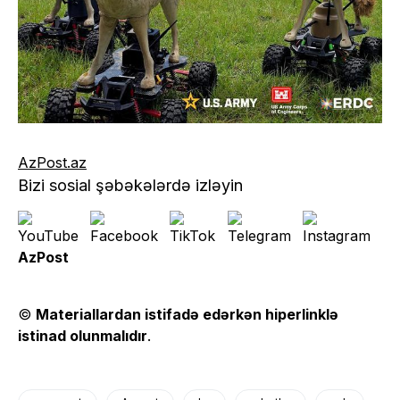
AzPost.az
Bizi sosial şəbəkələrdə izləyin
AzPost
©
Materiallardan istifadə edərkən hiperlinklə
istinad olunmalıdır
.