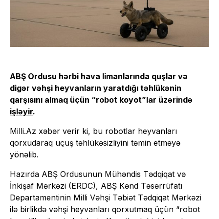
ABŞ Ordusu hərbi hava limanlarında quşlar və
digər vəhşi heyvanların yaratdığı təhlükənin
qarşısını almaq üçün “robot koyot”lar üzərində
işləyir
.
Milli.Az xəbər verir ki, bu robotlar heyvanları
qorxudaraq uçuş təhlükəsizliyini təmin etməyə
yönəlib.
Hazırda ABŞ Ordusunun Mühəndis Tədqiqat və
İnkişaf Mərkəzi (ERDC), ABŞ Kənd Təsərrüfatı
Departamentinin Milli Vəhşi Təbiət Tədqiqat Mərkəzi
ilə birlikdə vəhşi heyvanları qorxutmaq üçün “robot