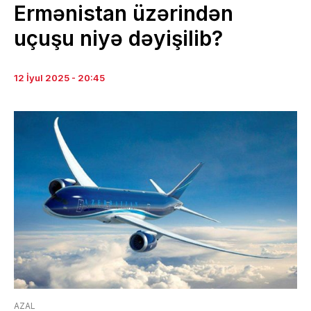
Ermənistan üzərindən
uçuşu niyə dəyişilib?
12 İyul 2025 - 20:45
AZAL