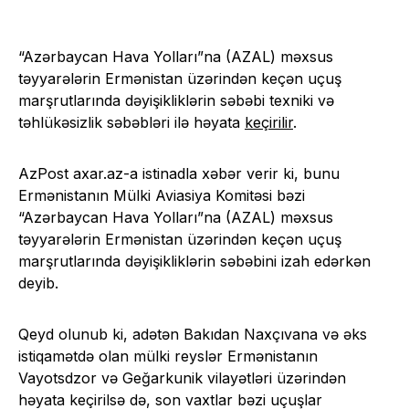
“Azərbaycan Hava Yolları”na (AZAL) məxsus
təyyarələrin Ermənistan üzərindən keçən uçuş
marşrutlarında dəyişikliklərin səbəbi texniki və
təhlükəsizlik səbəbləri ilə həyata
keçirilir
.
AzPost axar.az-a istinadla xəbər verir ki, bunu
Ermənistanın Mülki Aviasiya Komitəsi bəzi
“Azərbaycan Hava Yolları”na (AZAL) məxsus
təyyarələrin Ermənistan üzərindən keçən uçuş
marşrutlarında dəyişikliklərin səbəbini izah edərkən
deyib.
Qeyd olunub ki, adətən Bakıdan Naxçıvana və əks
istiqamətdə olan mülki reyslər Ermənistanın
Vayotsdzor və Geğarkunik vilayətləri üzərindən
həyata keçirilsə də, son vaxtlar bəzi uçuşlar