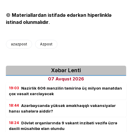
©
Materiallardan istifadə edərkən hiperlinklə
istinad olunmalıdır
.
azazpost
Azpost
Xəbər Lenti
07 Avqust 2026
19:03
Nazirlik 606 mənzilin təmirinə üç milyon manatdan
çox vəsait xərcləyəcək
18:44
Azərbaycanda yüksək əməkhaqqlı vakansiyalar
hansı sahələrə aiddir?
18:24
Dövlət orqanlarında 9 vakant inzibati vəzifə üzrə
daxili müsahibə elan olundu