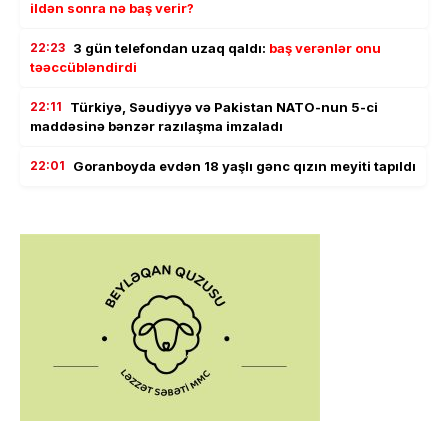
ildən sonra nə baş verir?
22:23
3 gün telefondan uzaq qaldı:
baş verənlər onu
təəccübləndirdi
22:11
Türkiyə, Səudiyyə və Pakistan NATO-nun 5-ci
maddəsinə bənzər razılaşma imzaladı
22:01
Goranboyda evdən 18 yaşlı gənc qızın meyiti tapıldı