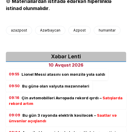
©
Materiallardan istifadə edərkən hiperlinklə
istinad olunmalıdır
.
azazpost
Azərbaycan
Azpost
humanitar
Xəbər Lenti
10 Avqust 2026
09:55
Lionel Messi atasını son mənzilə yola saldı
09:50
Bu günə olan valyuta məzənnələri
09:16
Çin avtomobilləri Avropada rekord qırdı –
Satışlarda
rekord artım
09:09
Bu gün 3 rayonda elektrik kəsiləcək –
Saatlar və
ünvanlar açıqlandı