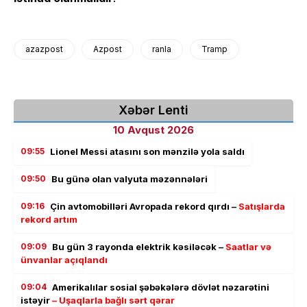
azazpost
Azpost
ranla
Tramp
Xəbər Lenti
10 Avqust 2026
09:55
Lionel Messi atasını son mənzilə yola saldı
09:50
Bu günə olan valyuta məzənnələri
09:16
Çin avtomobilləri Avropada rekord qırdı –
Satışlarda
rekord artım
09:09
Bu gün 3 rayonda elektrik kəsiləcək –
Saatlar və
ünvanlar açıqlandı
09:04
Amerikalılar sosial şəbəkələrə dövlət nəzarətini
istəyir
– Uşaqlarla bağlı sərt qərar