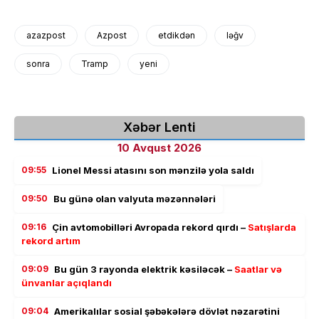
azazpost
Azpost
etdikdən
ləğv
sonra
Tramp
yeni
Xəbər Lenti
10 Avqust 2026
09:55
Lionel Messi atasını son mənzilə yola saldı
09:50
Bu günə olan valyuta məzənnələri
09:16
Çin avtomobilləri Avropada rekord qırdı –
Satışlarda
rekord artım
09:09
Bu gün 3 rayonda elektrik kəsiləcək –
Saatlar və
ünvanlar açıqlandı
09:04
Amerikalılar sosial şəbəkələrə dövlət nəzarətini