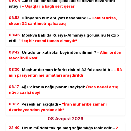
09:04
Amerikalılar sosial şəbəkələrə dövlət nəzarətini
istəyir
– Uşaqlarla bağlı sərt qərar
08:52
Dünyanın buz ehtiyatı hesablandı –
Hamısı ərisə,
okean 32 santimetr qalxacaq
08:46
Moskva Bakıda Rusiya-Almaniya görüşünü təkzib
etdi:
“Heç bir rəsmi təmas olmayıb”
08:42
Unudulan xatirələr beyindən silinmir? –
Alimlərdən
təəccüblü kəşf
08:30
Məşhur dərman infarkt riskini 33 faiz azaldıb –
– 53
min pasiyentin məlumatları araşdırıldı
08:17
Ağ Ev İranla bağlı planını dəyişdi:
Əsas hədəf artıq
nüvə sazişi deyil
08:12
Pezeşkian açıqladı –
"İran müharibə zamanı
Azərbaycandan yardım alıb”
08 Avqust 2026
22:40
Uzun müddət tək qalmaq sağlamlığa təsir edir –
2