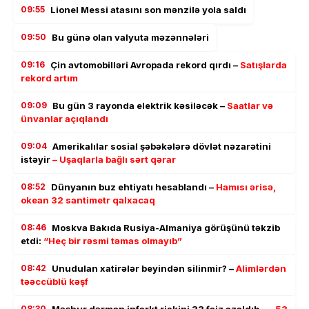
09:55
Lionel Messi atasını son mənzilə yola saldı
09:50
Bu günə olan valyuta məzənnələri
09:16
Çin avtomobilləri Avropada rekord qırdı –
Satışlarda
rekord artım
09:09
Bu gün 3 rayonda elektrik kəsiləcək –
Saatlar və
ünvanlar açıqlandı
09:04
Amerikalılar sosial şəbəkələrə dövlət nəzarətini
istəyir
– Uşaqlarla bağlı sərt qərar
08:52
Dünyanın buz ehtiyatı hesablandı –
Hamısı ərisə,
okean 32 santimetr qalxacaq
08:46
Moskva Bakıda Rusiya-Almaniya görüşünü təkzib
etdi:
“Heç bir rəsmi təmas olmayıb”
08:42
Unudulan xatirələr beyindən silinmir? –
Alimlərdən
təəccüblü kəşf
08:30