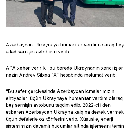
Azərbaycan Ukraynaya humanitar yardım olaraq beş
ədəd sərnişin avtobusu
verib
.
APA
xəbər verir ki, bu barədə Ukraynanın xarici işlər
naziri Andrey Sibiqa “X” hesabında məlumat verib.
“Bu səfər çərçivəsində Azərbaycan icmalarımızın
ehtiyacları üçün Ukraynaya humanitar yardım olaraq
beş sərnişin avtobusu təqdim edib. 2022-ci ildən
etibarən Azərbaycan Ukrayna xalqına dəstək vermək
üçün dəfələrlə öz töhfəsini verib. Xüsusilə, enerji
sistemimizin davamlı hücumlar altında işləməsini təmin