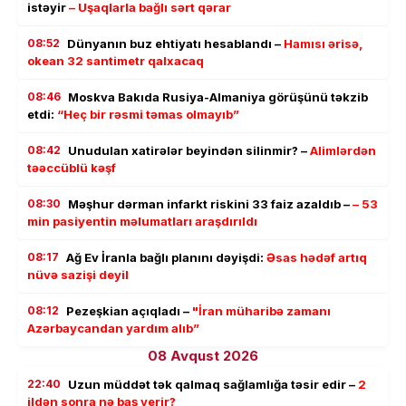
istəyir
– Uşaqlarla bağlı sərt qərar
08:52
Dünyanın buz ehtiyatı hesablandı –
Hamısı ərisə,
okean 32 santimetr qalxacaq
08:46
Moskva Bakıda Rusiya-Almaniya görüşünü təkzib
etdi:
“Heç bir rəsmi təmas olmayıb”
08:42
Unudulan xatirələr beyindən silinmir? –
Alimlərdən
təəccüblü kəşf
08:30
Məşhur dərman infarkt riskini 33 faiz azaldıb –
– 53
min pasiyentin məlumatları araşdırıldı
08:17
Ağ Ev İranla bağlı planını dəyişdi:
Əsas hədəf artıq
nüvə sazişi deyil
08:12
Pezeşkian açıqladı –
"İran müharibə zamanı
Azərbaycandan yardım alıb”
08 Avqust 2026
22:40
Uzun müddət tək qalmaq sağlamlığa təsir edir –
2
ildən sonra nə baş verir?