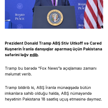
Prezident Donald Tramp ABŞ Stiv Uitkoff və Cared
Kuşnerin İranla danışıqlar aparmaq üçün Pakistana
səfərini ləğv
edib
.
Tramp bu barədə “Fox News”a açıqlaması zamanı
məlumat verib.
Tramp bildirib ki, ABŞ İranla münaqişədə bütün
imkanlara sahib olduğu halda, ABŞ nümayəndə
heyətinin Pakistana 18 saatlıq uçuş etməsinə dəyməz.