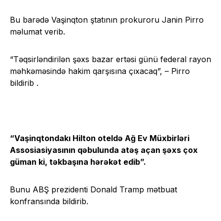
Bu barədə Vaşinqton ştatının prokuroru Janin Pirro
məlumat verib.
“Təqsirləndirilən şəxs bazar ertəsi günü federal rayon
məhkəməsində hakim qarşısına çıxacaq”, – Pirro
bildirib .
“Vaşinqtondakı Hilton oteldə Ağ Ev Müxbirləri
Assosiasiyasının qəbulunda atəş açan şəxs çox
güman ki, təkbaşına hərəkət edib”.
Bunu ABŞ prezidenti Donald Tramp mətbuat
konfransında bildirib.