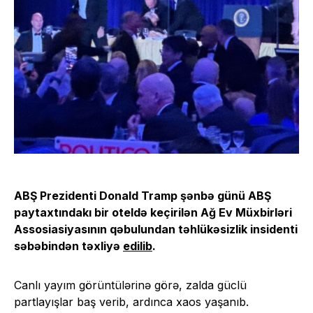
ABŞ Prezidenti Donald Tramp şənbə günü ABŞ
paytaxtındakı bir oteldə keçirilən Ağ Ev Müxbirləri
Assosiasiyasının qəbulundan təhlükəsizlik insidenti
səbəbindən təxliyə
edilib
.
Canlı yayım görüntülərinə görə, zalda güclü
partlayışlar baş verib, ardınca xaos yaşanıb.