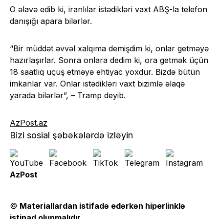
O əlavə edib ki, iranlılar istədikləri vaxt ABŞ-la telefon
danışığı apara bilərlər.
“Bir müddət əvvəl xalqıma demişdim ki, onlar getməyə
hazırlaşırlar. Sonra onlara dedim ki, ora getmək üçün
18 saatlıq uçuş etməyə ehtiyac yoxdur. Bizdə bütün
imkanlar var. Onlar istədikləri vaxt bizimlə əlaqə
yarada bilərlər”, – Tramp deyib.
AzPost.az
Bizi sosial şəbəkələrdə izləyin
AzPost
©
Materiallardan istifadə edərkən hiperlinklə
istinad olunmalıdır
.