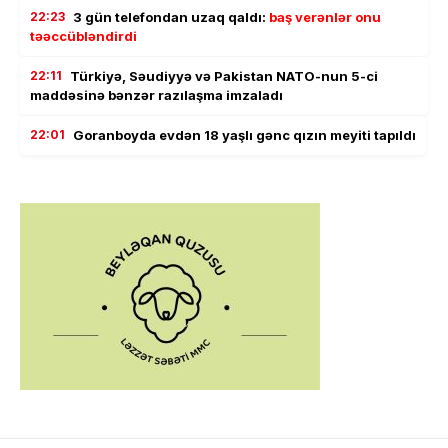
22:23
3 gün telefondan uzaq qaldı:
baş verənlər onu
təəccübləndirdi
22:11
Türkiyə, Səudiyyə və Pakistan NATO-nun 5-ci
maddəsinə bənzər razılaşma imzaladı
22:01
Goranboyda evdən 18 yaşlı gənc qızın meyiti tapıldı