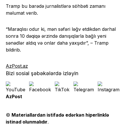
Tramp bu barədə jurnalistlərə söhbəti zamanı
məlumat verib.
“Maraqlısı odur ki, mən səfəri ləğv etdikdən dərhal
sonra 10 dəqiqə ərzində danışıqlarla bağlı yeni
sənədlər aldıq və onlar daha yaxşıdır”, – Tramp
bildirib.
AzPost.az
Bizi sosial şəbəkələrdə izləyin
AzPost
©
Materiallardan istifadə edərkən hiperlinklə
istinad olunmalıdır
.