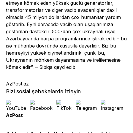
etməyə kömək edən yüksək güclü generatorlar,
transformatorlar və digər vacib avadanlıqlar daxil
olmaqla 45 milyon dollardan çox humanitar yardım
göstərib. Eyni dərəcədə vacib olan uşaqlarımıza
göstərilən dəstəkdir. 500-dən çox ukraynalı uşaq
Azərbaycanda bərpa proqramlarında iştirak edib – bu
isə müharibə dövründə xüsusilə dəyərlidir. Biz bu
həmrəyliyi yüksək qiymətləndiririk, çünki bu,
Ukraynanın möhkəm dayanmasına və irəliləməsinə
kömək edir”, – Sibiqa qeyd edib.
AzPost.az
Bizi sosial şəbəkələrdə izləyin
AzPost