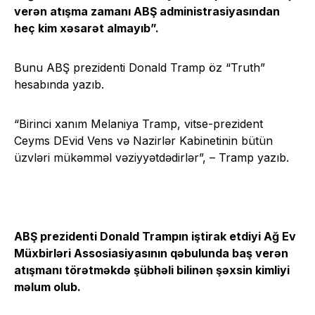
verən atışma zamanı ABŞ administrasiyasından
heç kim xəsarət almayıb”.
Bunu ABŞ prezidenti Donald Tramp öz “Truth”
hesabında yazıb.
“Birinci xanım Melaniya Tramp, vitse-prezident
Ceyms DEvid Vens və Nazirlər Kabinetinin bütün
üzvləri mükəmməl vəziyyətdədirlər”, – Tramp yazıb.
ABŞ prezidenti Donald Trampın iştirak etdiyi Ağ Ev
Müxbirləri Assosiasiyasının qəbulunda baş verən
atışmanı törətməkdə şübhəli bilinən şəxsin kimliyi
məlum olub.