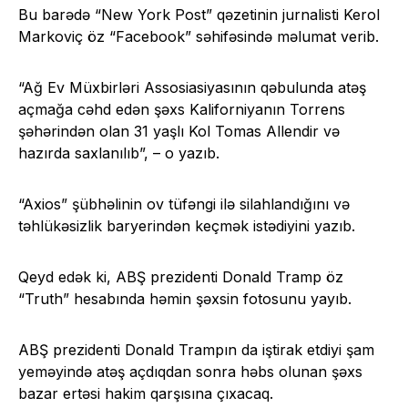
Bu barədə “New York Post” qəzetinin jurnalisti Kerol
Markoviç öz “Facebook” səhifəsində məlumat verib.
“Ağ Ev Müxbirləri Assosiasiyasının qəbulunda atəş
açmağa cəhd edən şəxs Kaliforniyanın Torrens
şəhərindən olan 31 yaşlı Kol Tomas Allendir və
hazırda saxlanılıb”, – o yazıb.
“Axios” şübhəlinin ov tüfəngi ilə silahlandığını və
təhlükəsizlik baryerindən keçmək istədiyini yazıb.
Qeyd edək ki, ABŞ prezidenti Donald Tramp öz
“Truth” hesabında həmin şəxsin fotosunu yayıb.
ABŞ prezidenti Donald Trampın da iştirak etdiyi şam
yeməyində atəş açdıqdan sonra həbs olunan şəxs
bazar ertəsi hakim qarşısına çıxacaq.