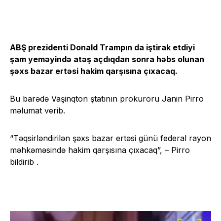
ABŞ prezidenti Donald Trampın da iştirak etdiyi
şam yeməyində atəş açdıqdan sonra həbs olunan
şəxs bazar ertəsi hakim qarşısına çıxacaq.
Bu barədə Vaşinqton ştatının prokuroru Janin Pirro
məlumat verib.
“Təqsirləndirilən şəxs bazar ertəsi günü federal rayon
məhkəməsində hakim qarşısına çıxacaq”, – Pirro
bildirib .
Video