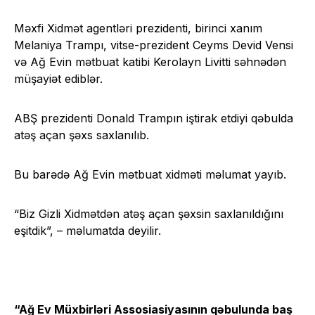
Məxfi Xidmət agentləri prezidenti, birinci xanım
Melaniya Trampı, vitse-prezident Ceyms Devid Vensi
və Ağ Evin mətbuat katibi Kerolayn Livitti səhnədən
müşayiət ediblər.
ABŞ prezidenti Donald Trampın iştirak etdiyi qəbulda
atəş açan şəxs saxlanılıb.
Bu barədə Ağ Evin mətbuat xidməti məlumat yayıb.
“Biz Gizli Xidmətdən atəş açan şəxsin saxlanıldığını
eşitdik”, – məlumatda deyilir.
“Ağ Ev Müxbirləri Assosiasiyasının qəbulunda baş