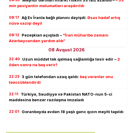
Məşhur dərman infarkt riskini 33 faiz azaldıb –
– 53
min pasiyentin məlumatları araşdırıldı
08:17
Ağ Ev İranla bağlı planını dəyişdi:
Əsas hədəf artıq
nüvə sazişi deyil
08:12
Pezeşkian açıqladı –
"İran müharibə zamanı
Azərbaycandan yardım alıb”
08 Avqust 2026
22:40
Uzun müddət tək qalmaq sağlamlığa təsir edir –
2
ildən sonra nə baş verir?
22:23
3 gün telefondan uzaq qaldı:
baş verənlər onu
təəccübləndirdi
22:11
Türkiyə, Səudiyyə və Pakistan NATO-nun 5-ci
maddəsinə bənzər razılaşma imzaladı
22:01
Goranboyda evdən 18 yaşlı gənc qızın meyiti tapıldı