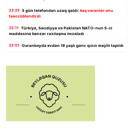
22:23
3 gün telefondan uzaq qaldı:
baş verənlər onu
təəccübləndirdi
22:11
Türkiyə, Səudiyyə və Pakistan NATO-nun 5-ci
maddəsinə bənzər razılaşma imzaladı
22:01
Goranboyda evdən 18 yaşlı gənc qızın meyiti tapıldı