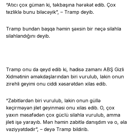
“Atıcı çox güman ki, təkbaşına hərəkət edib. Çox
tezliklə bunu biləcəyik”, – Tramp deyib.
Tramp bundan başqa həmin şəxsin bir neçə silahla
silahlandığını deyib.
Tramp onu da qeyd edib ki, hadisə zamanı ABŞ Gizli
Xidmətinin əməkdaşlarından biri vurulub, lakin onun
zirehli geyimi onu ciddi xəsarətdən xilas edib.
“Zabitlərdən biri vurulub, lakin onun güllə
keçirməyən jilet geyinməsi onu xilas edib. O, çox
yaxın məsafədən çox güclü silahla vurulub, amma
jileti işə yarayıb. Mən həmin zabitlə danışdım və o, əla
vəziyyətdədir”, – deyə Tramp bildirib.