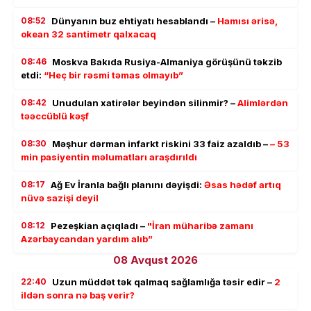
08:52
Dünyanın buz ehtiyatı hesablandı –
Hamısı ərisə,
okean 32 santimetr qalxacaq
08:46
Moskva Bakıda Rusiya-Almaniya görüşünü təkzib
etdi:
“Heç bir rəsmi təmas olmayıb”
08:42
Unudulan xatirələr beyindən silinmir? –
Alimlərdən
təəccüblü kəşf
08:30
Məşhur dərman infarkt riskini 33 faiz azaldıb –
– 53
min pasiyentin məlumatları araşdırıldı
08:17
Ağ Ev İranla bağlı planını dəyişdi:
Əsas hədəf artıq
nüvə sazişi deyil
08:12
Pezeşkian açıqladı –
"İran müharibə zamanı
Azərbaycandan yardım alıb”
08 Avqust 2026
22:40
Uzun müddət tək qalmaq sağlamlığa təsir edir –
2
ildən sonra nə baş verir?