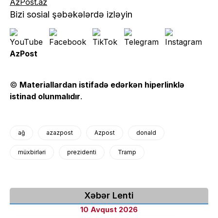
AzPost.az
Bizi sosial şəbəkələrdə izləyin
AzPost
©
Materiallardan istifadə edərkən hiperlinklə
istinad olunmalıdır
.
ağ
azazpost
Azpost
donald
müxbirləri
prezidenti
Tramp
Xəbər Lenti
10 Avqust 2026