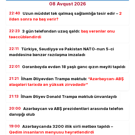
08 Avqust 2026
22:40
Uzun müddət tək qalmaq sağlamlığa təsir edir –
2
ildən sonra nə baş verir?
22:23
3 gün telefondan uzaq qaldı:
baş verənlər onu
təəccübləndirdi
22:11
Türkiyə, Səudiyyə və Pakistan NATO-nun 5-ci
maddəsinə bənzər razılaşma imzaladı
22:01
Goranboyda evdən 18 yaşlı gənc qızın meyiti tapıldı
21:21
İlham Əliyevdən Trampa məktub:
“Azərbaycan-ABŞ
əlaqələri tarixdə ən yüksək zirvədədir”
21:13
İlham Əliyev Donald Trampa məktub ünvanlayıb
20:00
Azərbaycan və ABŞ prezidentləri arasında telefon
danışığı olub
19:00
Azərbaycanda 3200 illik sirli mətbəx tapıldı –
Qədim insanların menyusu heyrətləndirdi