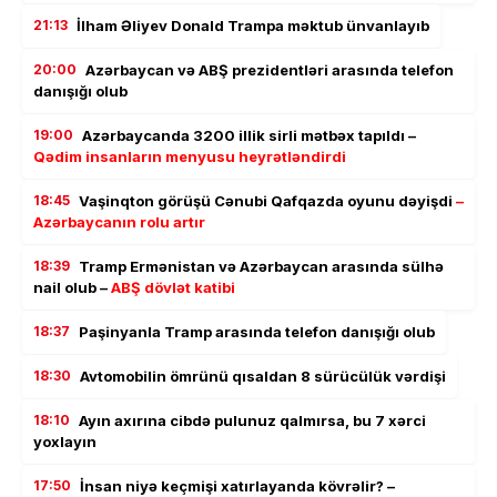
21:13
İlham Əliyev Donald Trampa məktub ünvanlayıb
20:00
Azərbaycan və ABŞ prezidentləri arasında telefon
danışığı olub
19:00
Azərbaycanda 3200 illik sirli mətbəx tapıldı –
Qədim insanların menyusu heyrətləndirdi
18:45
Vaşinqton görüşü Cənubi Qafqazda oyunu dəyişdi
–
Azərbaycanın rolu artır
18:39
Tramp Ermənistan və Azərbaycan arasında sülhə
nail olub –
ABŞ dövlət katibi
18:37
Paşinyanla Tramp arasında telefon danışığı olub
18:30
Avtomobilin ömrünü qısaldan 8 sürücülük vərdişi
18:10
Ayın axırına cibdə pulunuz qalmırsa, bu 7 xərci
yoxlayın
17:50
İnsan niyə keçmişi xatırlayanda kövrəlir? –