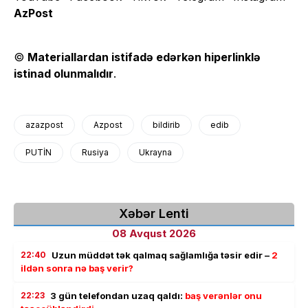
AzPost
©
Materiallardan istifadə edərkən hiperlinklə
istinad olunmalıdır
.
azazpost
Azpost
bildirib
edib
PUTİN
Rusiya
Ukrayna
Xəbər Lenti
08 Avqust 2026
22:40
Uzun müddət tək qalmaq sağlamlığa təsir edir –
2
ildən sonra nə baş verir?
22:23
3 gün telefondan uzaq qaldı:
baş verənlər onu