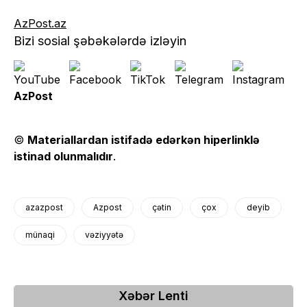
AzPost.az
Bizi sosial şəbəkələrdə izləyin
AzPost
©
Materiallardan istifadə edərkən hiperlinklə
istinad olunmalıdır
.
azazpost
Azpost
çətin
çox
deyib
münaqi
vəziyyətə
Xəbər Lenti