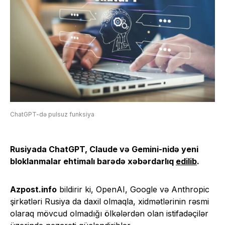
ChatGPT-də pulsuz funksiya
Rusiyada ChatGPT, Claude və Gemini-nidə yeni
bloklanmalar ehtimalı barədə xəbərdarlıq
edilib
.
Azpost.info
bildirir ki, OpenAI, Google və Anthropic
şirkətləri Rusiya da daxil olmaqla, xidmətlərinin rəsmi
olaraq mövcud olmadığı ölkələrdən olan istifadəçilər