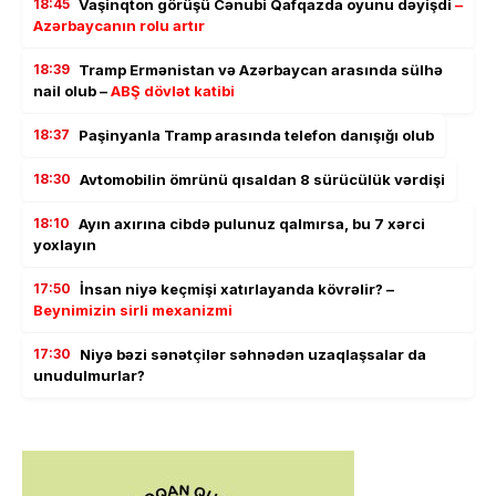
18:45
Vaşinqton görüşü Cənubi Qafqazda oyunu dəyişdi
–
Azərbaycanın rolu artır
18:39
Tramp Ermənistan və Azərbaycan arasında sülhə
nail olub –
ABŞ dövlət katibi
18:37
Paşinyanla Tramp arasında telefon danışığı olub
18:30
Avtomobilin ömrünü qısaldan 8 sürücülük vərdişi
18:10
Ayın axırına cibdə pulunuz qalmırsa, bu 7 xərci
yoxlayın
17:50
İnsan niyə keçmişi xatırlayanda kövrəlir? –
Beynimizin sirli mexanizmi
17:30
Niyə bəzi sənətçilər səhnədən uzaqlaşsalar da
unudulmurlar?