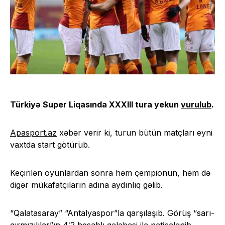
Türkiyə Super Liqasında XXXIII tura yekun
vurulub
.
Apasport.az
xəbər verir ki, turun bütün matçları eyni
vaxtda start götürüb.
Keçirilən oyunlardan sonra həm çempionun, həm də
digər mükafatçıların adına aydınlıq gəlib.
“Qalatasaray” “Antalyaspor”la qarşılaşıb. Görüş “sarı-
qırmızılılar”ın 4:2 hesablı qələbəsi ilə nəticələnib.