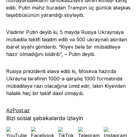
nümayəndəliklərin təhlükəsizliyini təmin etməyi xahiş
edib. Putin məhz buradan Trampın üç günlük atəşkəs
təşəbbüsünün yarandığı söyləyib.
Vladimir Putin deyib ki, 5 mayda Rusiya Ukraynaya
mübadilə təklifi təqdim edib və 500 ukraynalı əsirdən
ibarət siyahı göndərib. “Kiyev belə bir mübadiləyə
hazır olmadığını bildirib”, – Putin deyib.
Rusiya prezidenti əlavə edib ki, Moskva hazırda
Ukrayna tərəfinin 1000-ə qarşılıq 1000 formatında
mübadiləyə razı olacağına ümid edir, lakin Kiyevdən
hələlik heç bir təklif daxil olmayıb.
AzPost.az
Bizi sosial şəbəkələrdə izləyin