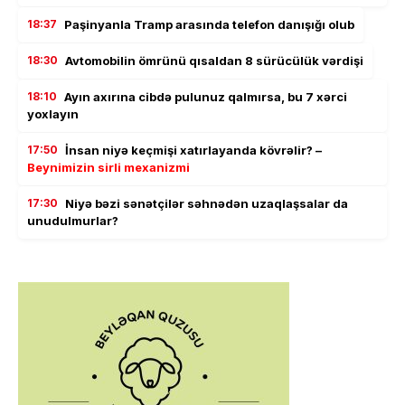
18:37
Paşinyanla Tramp arasında telefon danışığı olub
18:30
Avtomobilin ömrünü qısaldan 8 sürücülük vərdişi
18:10
Ayın axırına cibdə pulunuz qalmırsa, bu 7 xərci
yoxlayın
17:50
İnsan niyə keçmişi xatırlayanda kövrəlir? –
Beynimizin sirli mexanizmi
17:30
Niyə bəzi sənətçilər səhnədən uzaqlaşsalar da
unudulmurlar?