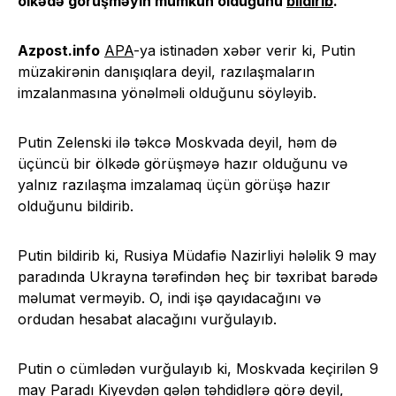
ölkədə görüşməyin mümkün olduğunu
bildirib
.
Azpost.info
APA
-ya istinadən xəbər verir ki, Putin
müzakirənin danışıqlara deyil, razılaşmaların
imzalanmasına yönəlməli olduğunu söyləyib.
Putin Zelenski ilə təkcə Moskvada deyil, həm də
üçüncü bir ölkədə görüşməyə hazır olduğunu və
yalnız razılaşma imzalamaq üçün görüşə hazır
olduğunu bildirib.
Putin bildirib ki, Rusiya Müdafiə Nazirliyi hələlik 9 may
paradında Ukrayna tərəfindən heç bir təxribat barədə
məlumat verməyib. O, indi işə qayıdacağını və
ordudan hesabat alacağını vurğulayıb.
Putin o cümlədən vurğulayıb ki, Moskvada keçirilən 9
may Paradı Kiyevdən gələn təhdidlərə görə deyil,