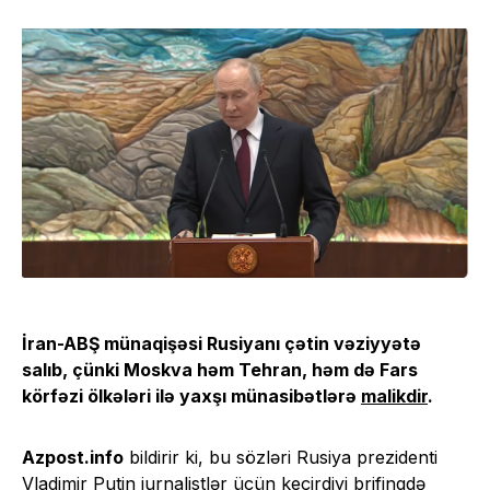
İran-ABŞ münaqişəsi Rusiyanı çətin vəziyyətə
salıb, çünki Moskva həm Tehran, həm də Fars
körfəzi ölkələri ilə yaxşı münasibətlərə
malikdir
.
Azpost.info
bildirir ki, bu sözləri Rusiya prezidenti
Vladimir Putin jurnalistlər üçün keçirdiyi brifinqdə