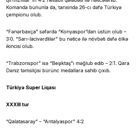
Komanda bununla da, tarixində 26-cı dəfə Türkiyə
çempionu olub.
“Fənərbaxça” səfərdə “Konyaspor”dan üstün olub –
3:0. “Sarı-lacivərdlilər” bu nəticə ilə növbəti dəfə ölkə
ikincisi olub.
“Trabzonspor” isə “Beşiktaş”ı məğlub edib – 2:1. Qara
Dəniz təmsilçisi bürünc medallara sahib çıxıb.
Türkiyə Super Liqası
XXXIII tur
“Qalatasaray” – “Antalyaspor” 4:2