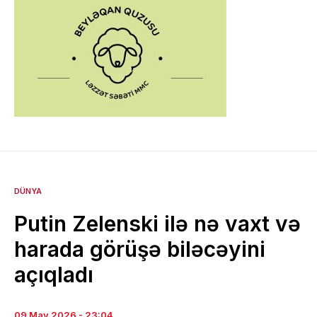
DÜNYA
Putin Zelenski ilə nə vaxt və
harada görüşə biləcəyini
açıqladı
09 May 2026 - 23:04