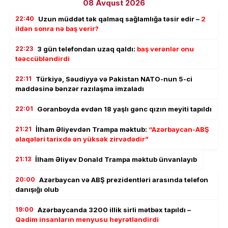
08 Avqust 2026
22:40
Uzun müddət tək qalmaq sağlamlığa təsir edir –
2
ildən sonra nə baş verir?
22:23
3 gün telefondan uzaq qaldı:
baş verənlər onu
təəccübləndirdi
22:11
Türkiyə, Səudiyyə və Pakistan NATO-nun 5-ci
maddəsinə bənzər razılaşma imzaladı
22:01
Goranboyda evdən 18 yaşlı gənc qızın meyiti tapıldı
21:21
İlham Əliyevdən Trampa məktub:
“Azərbaycan-ABŞ
əlaqələri tarixdə ən yüksək zirvədədir”
21:13
İlham Əliyev Donald Trampa məktub ünvanlayıb
20:00
Azərbaycan və ABŞ prezidentləri arasında telefon
danışığı olub
19:00
Azərbaycanda 3200 illik sirli mətbəx tapıldı –
Qədim insanların menyusu heyrətləndirdi