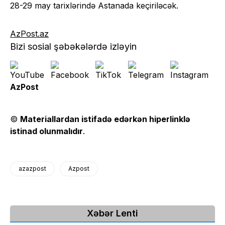
28-29 may tarixlərində Astanada keçiriləcək.
AzPost.az
Bizi sosial şəbəkələrdə izləyin
AzPost
©
Materiallardan istifadə edərkən hiperlinklə
istinad olunmalıdır
.
azazpost
Azpost
Xəbər Lenti