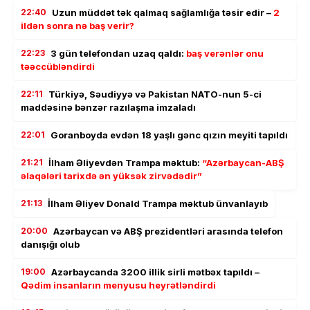
22:40
Uzun müddət tək qalmaq sağlamlığa təsir edir –
2
ildən sonra nə baş verir?
22:23
3 gün telefondan uzaq qaldı:
baş verənlər onu
təəccübləndirdi
22:11
Türkiyə, Səudiyyə və Pakistan NATO-nun 5-ci
maddəsinə bənzər razılaşma imzaladı
22:01
Goranboyda evdən 18 yaşlı gənc qızın meyiti tapıldı
21:21
İlham Əliyevdən Trampa məktub:
“Azərbaycan-ABŞ
əlaqələri tarixdə ən yüksək zirvədədir”
21:13
İlham Əliyev Donald Trampa məktub ünvanlayıb
20:00
Azərbaycan və ABŞ prezidentləri arasında telefon
danışığı olub
19:00
Azərbaycanda 3200 illik sirli mətbəx tapıldı –
Qədim insanların menyusu heyrətləndirdi