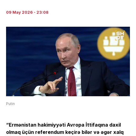
09 May 2026 - 23:08
Putin
“Ermənistan hakimiyyəti Avropa İttifaqına daxil
olmaq üçün referendum keçirə bilər və əgər xalq