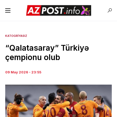
KATOGRIYASIZ
“Qalatasaray” Türkiyə
çempionu olub
09 May 2026 - 23:55