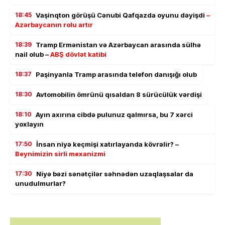
18:45
Vaşinqton görüşü Cənubi Qafqazda oyunu dəyişdi
–
Azərbaycanın rolu artır
18:39
Tramp Ermənistan və Azərbaycan arasında sülhə
nail olub –
ABŞ dövlət katibi
18:37
Paşinyanla Tramp arasında telefon danışığı olub
18:30
Avtomobilin ömrünü qısaldan 8 sürücülük vərdişi
18:10
Ayın axırına cibdə pulunuz qalmırsa, bu 7 xərci
yoxlayın
17:50
İnsan niyə keçmişi xatırlayanda kövrəlir? –
Beynimizin sirli mexanizmi
17:30
Niyə bəzi sənətçilər səhnədən uzaqlaşsalar da
unudulmurlar?