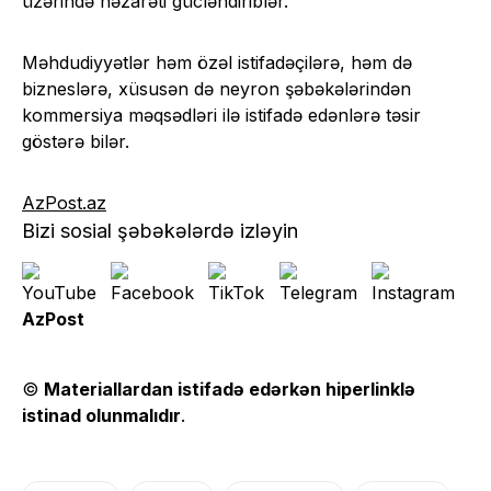
üzərində nəzarəti gücləndiriblər.
Məhdudiyyətlər həm özəl istifadəçilərə, həm də
bizneslərə, xüsusən də neyron şəbəkələrindən
kommersiya məqsədləri ilə istifadə edənlərə təsir
göstərə bilər.
AzPost.az
Bizi sosial şəbəkələrdə izləyin
AzPost
©
Materiallardan istifadə edərkən hiperlinklə
istinad olunmalıdır
.