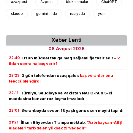
azazpost
Azpost
bloklanmalar
ChatGPT
claude
gemini-nidə
rusiyada
yeni
Xəbər Lenti
08 Avqust 2026
22:40
Uzun müddət tək qalmaq sağlamlığa təsir edir –
2
ildən sonra nə baş verir?
22:23
3 gün telefondan uzaq qaldı:
baş verənlər onu
təəccübləndirdi
22:11
Türkiyə, Səudiyyə və Pakistan NATO-nun 5-ci
maddəsinə bənzər razılaşma imzaladı
22:01
Goranboyda evdən 18 yaşlı gənc qızın meyiti tapıldı
21:21
İlham Əliyevdən Trampa məktub:
“Azərbaycan-ABŞ
əlaqələri tarixdə ən yüksək zirvədədir”