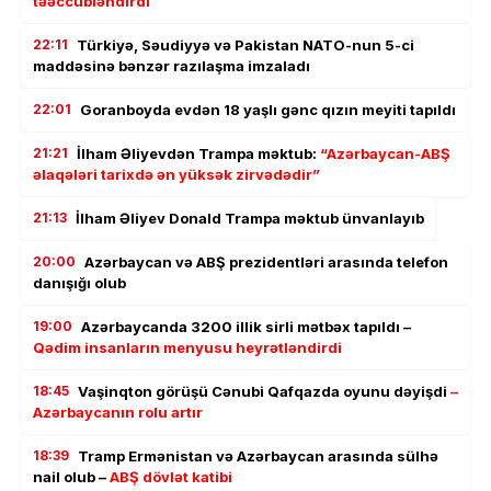
təəccübləndirdi
22:11
Türkiyə, Səudiyyə və Pakistan NATO-nun 5-ci
maddəsinə bənzər razılaşma imzaladı
22:01
Goranboyda evdən 18 yaşlı gənc qızın meyiti tapıldı
21:21
İlham Əliyevdən Trampa məktub:
“Azərbaycan-ABŞ
əlaqələri tarixdə ən yüksək zirvədədir”
21:13
İlham Əliyev Donald Trampa məktub ünvanlayıb
20:00
Azərbaycan və ABŞ prezidentləri arasında telefon
danışığı olub
19:00
Azərbaycanda 3200 illik sirli mətbəx tapıldı –
Qədim insanların menyusu heyrətləndirdi
18:45
Vaşinqton görüşü Cənubi Qafqazda oyunu dəyişdi
–
Azərbaycanın rolu artır
18:39
Tramp Ermənistan və Azərbaycan arasında sülhə
nail olub –
ABŞ dövlət katibi