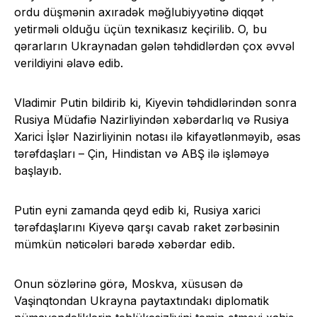
ordu düşmənin axıradək məğlubiyyətinə diqqət
yetirməli olduğu üçün texnikasız keçirilib. O, bu
qərarların Ukraynadan gələn təhdidlərdən çox əvvəl
verildiyini əlavə edib.
Vladimir Putin bildirib ki, Kiyevin təhdidlərindən sonra
Rusiya Müdafiə Nazirliyindən xəbərdarlıq və Rusiya
Xarici İşlər Nazirliyinin notası ilə kifayətlənməyib, əsas
tərəfdaşları – Çin, Hindistan və ABŞ ilə işləməyə
başlayıb.
Putin eyni zamanda qeyd edib ki, Rusiya xarici
tərəfdaşlarını Kiyevə qarşı cavab raket zərbəsinin
mümkün nəticələri barədə xəbərdar edib.
Onun sözlərinə görə, Moskva, xüsusən də
Vaşinqtondan Ukrayna paytaxtındakı diplomatik