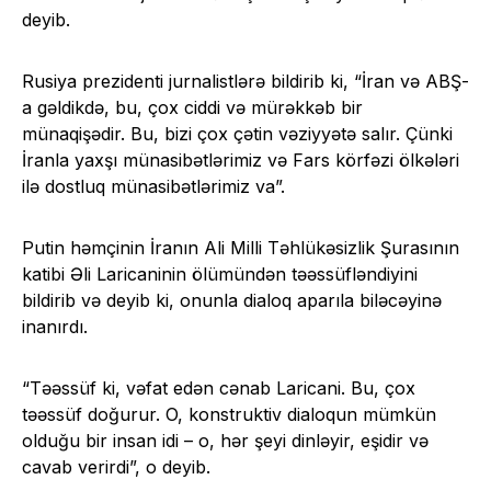
deyib.
Rusiya prezidenti jurnalistlərə bildirib ki, “İran və ABŞ-
a gəldikdə, bu, çox ciddi və mürəkkəb bir
münaqişədir. Bu, bizi çox çətin vəziyyətə salır. Çünki
İranla yaxşı münasibətlərimiz və Fars körfəzi ölkələri
ilə dostluq münasibətlərimiz va”.
Putin həmçinin İranın Ali Milli Təhlükəsizlik Şurasının
katibi Əli Laricaninin ölümündən təəssüfləndiyini
bildirib və deyib ki, onunla dialoq aparıla biləcəyinə
inanırdı.
“Təəssüf ki, vəfat edən cənab Laricani. Bu, çox
təəssüf doğurur. O, konstruktiv dialoqun mümkün
olduğu bir insan idi – o, hər şeyi dinləyir, eşidir və
cavab verirdi”, o deyib.