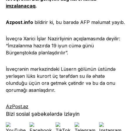
imzalanacaq
.
Azpost.info
bildirir ki, bu barədə AFP məlumat yayıb.
İsveçrə Xarici İşlər Nazirliyinin açıqlamasında deyilir:
“İmzalanma hazırda 19 iyun cümə günü
Bürgenştokda planlaşdırılır”.
İsveçrənin mərkəzindəki Lüsern gölünün üstündə
yerləşən lüks kurort üç tərəfdən su ilə əhatə
olunduğu üçün ora getmək çətindir və bu da onu
qorumağı asanlaşdırır.
AzPost.az
Bizi sosial şəbəkələrdə izləyin