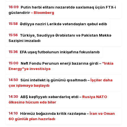
16:09
Putin hərbi elitanı nəzarətdə saxlamaq üçün FTX-i
gücləndirir
– Bloomberg
15:58
Ədliyyə naziri Lerikdə vətəndaşları qəbul edib
15:56
Türkiyə, Səudiyyə Ərəbistanı və Pakistan Məkkə
Sazişini imzaladı
15:36
EFA uşaq futbolunun inkişafına fokuslanıb
15:00
Neft Fondu Perunun enerji bazarına girdi –
“Inkia
Energy”yə investisiya
14:50
Süni intellekt iş gününü qısaltmadı –
İşçilər daha
çox işləməyə başlayıb
14:30
ABŞ kəşfiyyatı xəbərdarlıq etdi –
Rusiya NATO
ölkəsinə hücum edə bilər
14:10
Hörmüz boğazında kritik razılaşma –
İran və Oman
60 günlük plan hazırladı