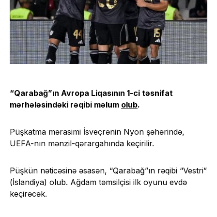
“Qarabağ”ın Avropa Liqasının 1-ci təsnifat
mərhələsindəki rəqibi məlum
olub
.
Püşkatma mərasimi İsveçrənin Nyon şəhərində,
UEFA-nın mənzil-qərargahında keçirilir.
Püşkün nəticəsinə əsasən, “Qarabağ”ın rəqibi “Vestri”
(İslandiya) olub. Ağdam təmsilçisi ilk oyunu evdə
keçirəcək.