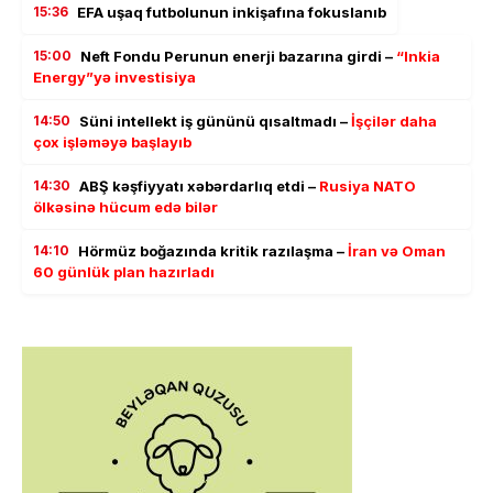
15:36
EFA uşaq futbolunun inkişafına fokuslanıb
15:00
Neft Fondu Perunun enerji bazarına girdi –
“Inkia
Energy”yə investisiya
14:50
Süni intellekt iş gününü qısaltmadı –
İşçilər daha
çox işləməyə başlayıb
14:30
ABŞ kəşfiyyatı xəbərdarlıq etdi –
Rusiya NATO
ölkəsinə hücum edə bilər
14:10
Hörmüz boğazında kritik razılaşma –
İran və Oman
60 günlük plan hazırladı