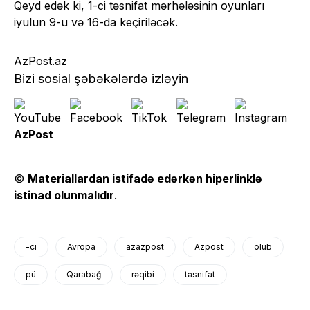
Qeyd edək ki, 1-ci təsnifat mərhələsinin oyunları
iyulun 9-u və 16-da keçiriləcək.
AzPost.az
Bizi sosial şəbəkələrdə izləyin
AzPost
©
Materiallardan istifadə edərkən hiperlinklə
istinad olunmalıdır
.
-ci
Avropa
azazpost
Azpost
olub
pü
Qarabağ
rəqibi
təsnifat