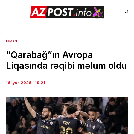
İDMAN
“Qarabağ”ın Avropa
Liqasında rəqibi məlum oldu
16 İyun 2026 - 19:21