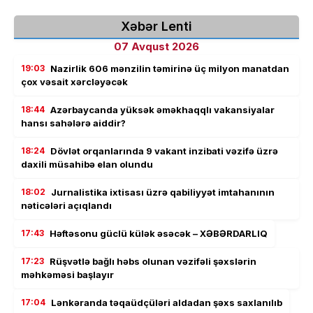
Xəbər Lenti
07 Avqust 2026
19:03
Nazirlik 606 mənzilin təmirinə üç milyon manatdan
çox vəsait xərcləyəcək
18:44
Azərbaycanda yüksək əməkhaqqlı vakansiyalar
hansı sahələrə aiddir?
18:24
Dövlət orqanlarında 9 vakant inzibati vəzifə üzrə
daxili müsahibə elan olundu
18:02
Jurnalistika ixtisası üzrə qabiliyyət imtahanının
nəticələri açıqlandı
17:43
Həftəsonu güclü külək əsəcək – XƏBƏRDARLIQ
17:23
Rüşvətlə bağlı həbs olunan vəzifəli şəxslərin
məhkəməsi başlayır
17:04
Lənkəranda təqaüdçüləri aldadan şəxs saxlanılıb