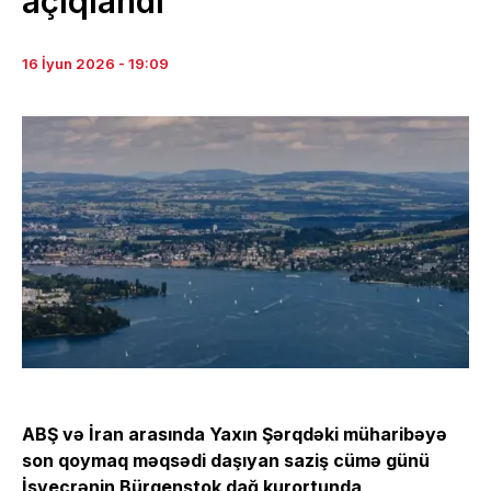
açıqlandı
16 İyun 2026 - 19:09
ABŞ və İran arasında Yaxın Şərqdəki müharibəyə
son qoymaq məqsədi daşıyan saziş cümə günü
İsveçrənin Bürgenştok dağ kurortunda