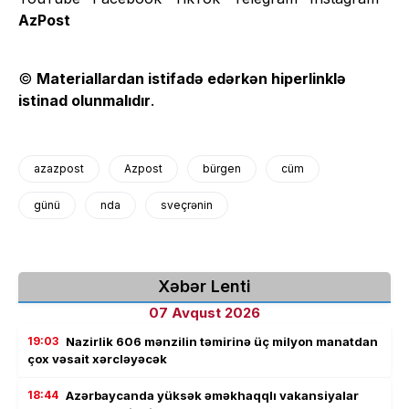
AzPost
©
Materiallardan istifadə edərkən hiperlinklə
istinad olunmalıdır
.
azazpost
Azpost
bürgen
cüm
günü
nda
sveçrənin
Xəbər Lenti
07 Avqust 2026
19:03
Nazirlik 606 mənzilin təmirinə üç milyon manatdan
çox vəsait xərcləyəcək
18:44
Azərbaycanda yüksək əməkhaqqlı vakansiyalar