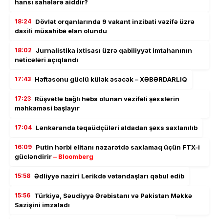
hansı sahələrə aiddir?
18:24
Dövlət orqanlarında 9 vakant inzibati vəzifə üzrə
daxili müsahibə elan olundu
18:02
Jurnalistika ixtisası üzrə qabiliyyət imtahanının
nəticələri açıqlandı
17:43
Həftəsonu güclü külək əsəcək – XƏBƏRDARLIQ
17:23
Rüşvətlə bağlı həbs olunan vəzifəli şəxslərin
məhkəməsi başlayır
17:04
Lənkəranda təqaüdçüləri aldadan şəxs saxlanılıb
16:09
Putin hərbi elitanı nəzarətdə saxlamaq üçün FTX-i
gücləndirir
– Bloomberg
15:58
Ədliyyə naziri Lerikdə vətəndaşları qəbul edib
15:56
Türkiyə, Səudiyyə Ərəbistanı və Pakistan Məkkə
Sazişini imzaladı