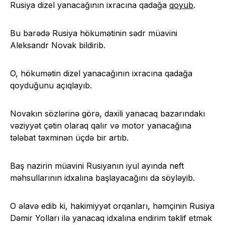
Rusiya dizel yanacağının ixracına qadağa
qoyub
.
Bu barədə Rusiya hökumətinin sədr müavini
Aleksandr Novak bildirib.
O, hökumətin dizel yanacağının ixracına qadağa
qoyduğunu açıqlayıb.
Novakın sözlərinə görə, daxili yanacaq bazarındakı
vəziyyət çətin olaraq qalır və motor yanacağına
tələbat təxminən üçdə bir artıb.
Baş nazirin müavini Rusiyanın iyul ayında neft
məhsullarının idxalına başlayacağını da söyləyib.
O əlavə edib ki, hakimiyyət orqanları, həmçinin Rusiya
Dəmir Yolları ilə yanacaq idxalına endirim təklif etmək