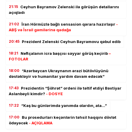
21:15
Ceyhun Bayramov Zelenski ilə görüşün detallarını
açıqladı
21:02
İran Hörmüzlə bağlı sensasion qərara hazırlaşır
-
ABŞ və İsrail gəmilərinə qadağa
20:45
Prezident Zelenski Ceyhun Bayramovu qəbul edib
18:21
Neftçalanın icra başçısı səyyar görüş keçirib
–
FOTOLAR
18:00
“Azərbaycan Ukraynanın ərazi bütövlüyünü
dəstəkləyir və humanitar yardım davam edəcək”
17:43
Prezidentin “Şöhrət” ordeni ilə təltif etdiyi Bəxtiyar
Aslanbəyli kimdir?
- DOSYE
17:22
“Kaş bu günlərimdə yanımda olardın, ata…”
17:00
Bu prosedurları keçənlərin təhsil haqqını dövlət
ödəyəcək
- AÇIQLAMA