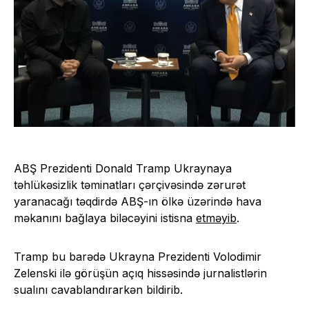
ABŞ Prezidenti Donald Tramp Ukraynaya
təhlükəsizlik təminatları çərçivəsində zərurət
yaranacağı təqdirdə ABŞ-ın ölkə üzərində hava
məkanını bağlaya biləcəyini istisna
etməyib
.
Tramp bu barədə Ukrayna Prezidenti Volodimir
Zelenski ilə görüşün açıq hissəsində jurnalistlərin
sualını cavablandırarkən bildirib.