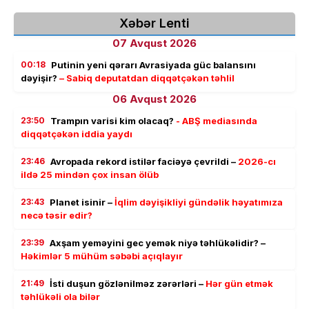
Xəbər Lenti
07 Avqust 2026
00:18
Putinin yeni qərarı Avrasiyada güc balansını
dəyişir?
– Sabiq deputatdan diqqətçəkən təhlil
06 Avqust 2026
23:50
Trampın varisi kim olacaq?
- ABŞ mediasında
diqqətçəkən iddia yaydı
23:46
Avropada rekord istilər faciəyə çevrildi –
2026-cı
ildə 25 mindən çox insan ölüb
23:43
Planet isinir –
İqlim dəyişikliyi gündəlik həyatımıza
necə təsir edir?
23:39
Axşam yeməyini gec yemək niyə təhlükəlidir? –
Həkimlər 5 mühüm səbəbi açıqlayır
21:49
İsti duşun gözlənilməz zərərləri –
Hər gün etmək
təhlükəli ola bilər