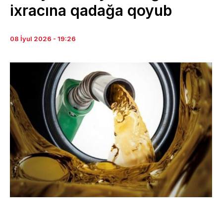
ixracına qadağa qoyub
08 İyul 2026 - 19:26