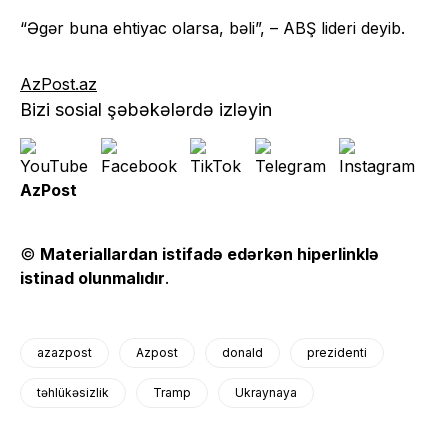
“Əgər buna ehtiyac olarsa, bəli”, – ABŞ lideri deyib.
AzPost.az
Bizi sosial şəbəkələrdə izləyin
AzPost
©
Materiallardan istifadə edərkən hiperlinklə
istinad olunmalıdır
.
azazpost
Azpost
donald
prezidenti
təhlükəsizlik
Tramp
Ukraynaya