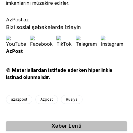
imkanlarını müzakirə edirlər.
AzPost.az
Bizi sosial şəbəkələrdə izləyin
AzPost
©
Materiallardan istifadə edərkən hiperlinklə
istinad olunmalıdır
.
azazpost
Azpost
Rusiya
Xəbər Lenti