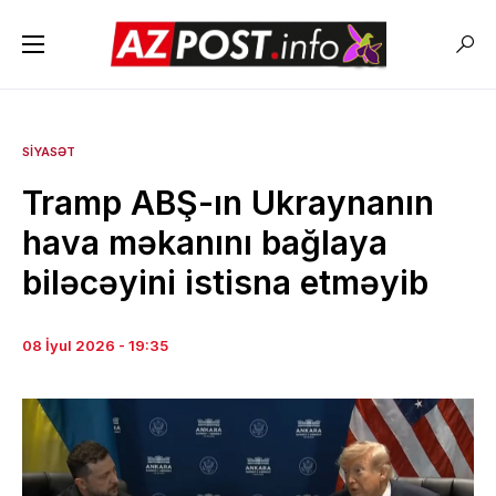
SIYASƏT
Tramp ABŞ-ın Ukraynanın
hava məkanını bağlaya
biləcəyini istisna etməyib
08 İyul 2026 - 19:35