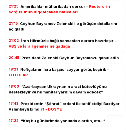
21:25
Amerikalılar müharibədən qorxur –
Reuters-in
sorğusunun diqqətçəkən nəticələri
21:15
Ceyhun Bayramov Zelenski ilə görüşün detallarını
açıqladı
21:02
İran Hörmüzlə bağlı sensasion qərara hazırlaşır
-
ABŞ və İsrail gəmilərinə qadağa
20:45
Prezident Zelenski Ceyhun Bayramovu qəbul edib
18:21
Neftçalanın icra başçısı səyyar görüş keçirib
–
FOTOLAR
18:00
“Azərbaycan Ukraynanın ərazi bütövlüyünü
dəstəkləyir və humanitar yardım davam edəcək”
17:43
Prezidentin “Şöhrət” ordeni ilə təltif etdiyi Bəxtiyar
Aslanbəyli kimdir?
- DOSYE
17:22
“Kaş bu günlərimdə yanımda olardın, ata…”