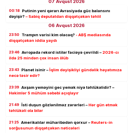
07 Avqust 2026
00:18
Putinin yeni qərarı Avrasiyada güc balansını
dəyişir?
– Sabiq deputatdan diqqətçəkən təhlil
06 Avqust 2026
23:50
Trampın varisi kim olacaq?
- ABŞ mediasında
diqqətçəkən iddia yaydı
23:46
Avropada rekord istilər faciəyə çevrildi –
2026-cı
ildə 25 mindən çox insan ölüb
23:43
Planet isinir –
İqlim dəyişikliyi gündəlik həyatımıza
necə təsir edir?
23:39
Axşam yeməyini gec yemək niyə təhlükəlidir? –
Həkimlər 5 mühüm səbəbi açıqlayır
21:49
İsti duşun gözlənilməz zərərləri –
Hər gün etmək
təhlükəli ola bilər
21:25
Amerikalılar müharibədən qorxur –
Reuters-in
sorğusunun diqqətçəkən nəticələri