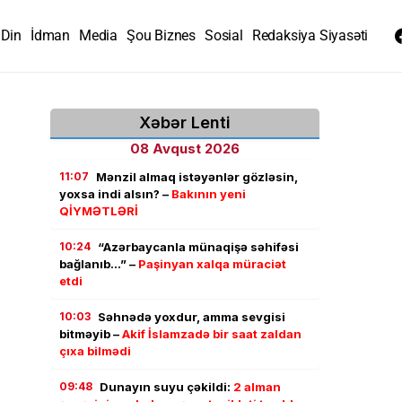
Din
İdman
Media
Şou Biznes
Sosial
Redaksiya Siyasəti
Xəbər Lenti
08 Avqust 2026
11:07
Mənzil almaq istəyənlər gözləsin,
yoxsa indi alsın? –
Bakının yeni
QİYMƏTLƏRİ
10:24
“Azərbaycanla münaqişə səhifəsi
bağlanıb…” –
Paşinyan xalqa müraciət
etdi
10:03
Səhnədə yoxdur, amma sevgisi
bitməyib –
Akif İslamzadə bir saat zaldan
çıxa bilmədi
09:48
Dunayın suyu çəkildi:
2 alman