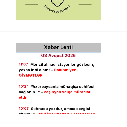
Xəbər Lenti
08 Avqust 2026
11:07
Mənzil almaq istəyənlər gözləsin,
yoxsa indi alsın? –
Bakının yeni
QİYMƏTLƏRİ
10:24
“Azərbaycanla münaqişə səhifəsi
bağlanıb…” –
Paşinyan xalqa müraciət
etdi
10:03
Səhnədə yoxdur, amma sevgisi
bitməyib –
Akif İslamzadə bir saat zaldan
çıxa bilmədi