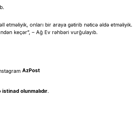
b.
l etməliyik, onları bir araya gətirib nəticə əldə etməliyik.
ən keçər”, – Ağ Ev rəhbəri vurğulayıb.
AzPost
 istinad olunmalıdır
.