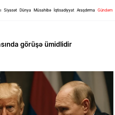
ı
Siyasət
Dünya
Müsahibə
İqtisadiyyat
Araşdırma
Gündəm
asında görüşə ümidlidir