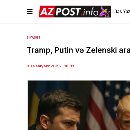
Baş Yaz
SIYASƏT
Tramp, Putin və Zelenski ar
30 Sentyabr 2025 - 18:31