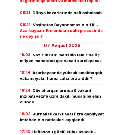
əsgərinin qalıqları və motosikleti tapıldı
09:31
Dünya bazarlarında neft bahalaşıb
09:21
Vaşinqton Bəyannaməsinin 1 ili –
Azərbaycan-Ermənistan sülh prosesində
nə dəyişdi?
07 Avqust 2026
19:03
Nazirlik 606 mənzilin təmirinə üç
milyon manatdan çox vəsait xərcləyəcək
18:44
Azərbaycanda yüksək əməkhaqqlı
vakansiyalar hansı sahələrə aiddir?
18:24
Dövlət orqanlarında 9 vakant
inzibati vəzifə üzrə daxili müsahibə elan
olundu
18:02
Jurnalistika ixtisası üzrə qabiliyyət
imtahanının nəticələri açıqlandı
17:43
Həftəsonu güclü külək əsəcək –