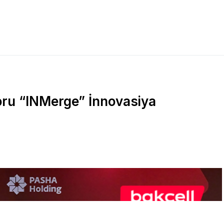
toru “INMerge” İnnovasiya