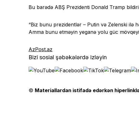
Bu barədə ABŞ Prezidenti Donald Tramp bildiri
“Biz bunu prezidentlər – Putin və Zelenski ilə həl
Amma bunu etməyin yeganə yolu güc mövqeyind
AzPost.az
Bizi sosial şəbəkələrdə izləyin
©
Materiallardan istifadə edərkən hiperlinklə