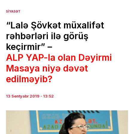
SIYASƏT
“Lalə Şövkət müxalifət
rəhbərləri ilə görüş
keçirmir” –
ALP YAP-la olan Dəyirmi
Masaya niyə dəvət
edilməyib?
13 Sentyabr 2019 - 13:52