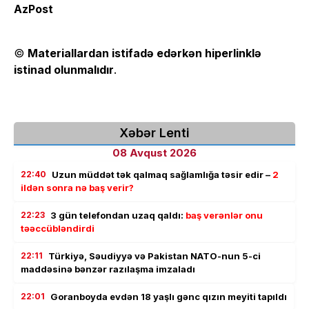
AzPost
©
Materiallardan istifadə edərkən hiperlinklə
istinad olunmalıdır
.
Xəbər Lenti
08 Avqust 2026
22:40
Uzun müddət tək qalmaq sağlamlığa təsir edir –
2
ildən sonra nə baş verir?
22:23
3 gün telefondan uzaq qaldı:
baş verənlər onu
təəccübləndirdi
22:11
Türkiyə, Səudiyyə və Pakistan NATO-nun 5-ci
maddəsinə bənzər razılaşma imzaladı
22:01
Goranboyda evdən 18 yaşlı gənc qızın meyiti tapıldı