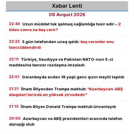
Xəbər Lenti
08 Avqust 2026
22:40
Uzun müddət tək qalmaq sağlamlığa təsir edir –
2
ildən sonra nə baş verir?
22:23
3 gün telefondan uzaq qaldı:
baş verənlər onu
təəccübləndirdi
22:11
Türkiyə, Səudiyyə və Pakistan NATO-nun 5-ci
maddəsinə bənzər razılaşma imzaladı
22:01
Goranboyda evdən 18 yaşlı gənc qızın meyiti tapıldı
21:21
İlham Əliyevdən Trampa məktub:
“Azərbaycan-ABŞ
əlaqələri tarixdə ən yüksək zirvədədir”
21:13
İlham Əliyev Donald Trampa məktub ünvanlayıb
20:00
Azərbaycan və ABŞ prezidentləri arasında telefon
danışığı olub