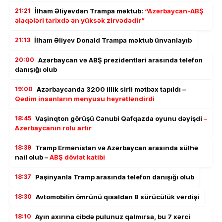
21:21
İlham Əliyevdən Trampa məktub:
“Azərbaycan-ABŞ
əlaqələri tarixdə ən yüksək zirvədədir”
21:13
İlham Əliyev Donald Trampa məktub ünvanlayıb
20:00
Azərbaycan və ABŞ prezidentləri arasında telefon
danışığı olub
19:00
Azərbaycanda 3200 illik sirli mətbəx tapıldı –
Qədim insanların menyusu heyrətləndirdi
18:45
Vaşinqton görüşü Cənubi Qafqazda oyunu dəyişdi
–
Azərbaycanın rolu artır
18:39
Tramp Ermənistan və Azərbaycan arasında sülhə
nail olub –
ABŞ dövlət katibi
18:37
Paşinyanla Tramp arasında telefon danışığı olub
18:30
Avtomobilin ömrünü qısaldan 8 sürücülük vərdişi
18:10
Ayın axırına cibdə pulunuz qalmırsa, bu 7 xərci