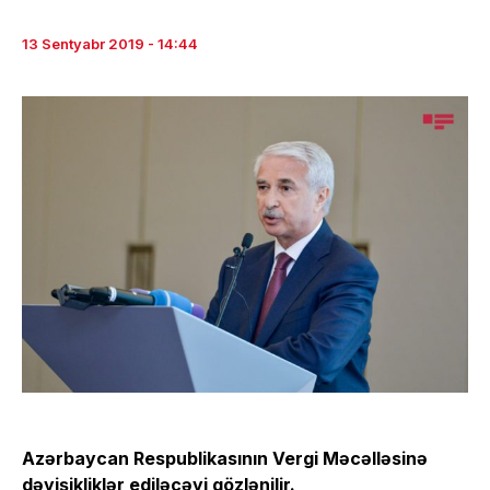
13 Sentyabr 2019 - 14:44
Azərbaycan Respublikasının Vergi Məcəlləsinə
dəyişikliklər ediləcəyi gözlənilir.