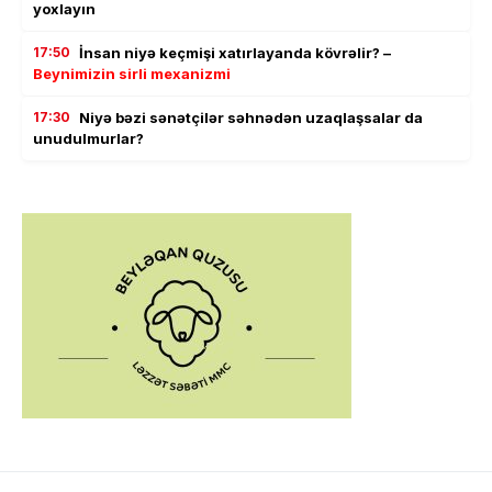
yoxlayın
17:50
İnsan niyə keçmişi xatırlayanda kövrəlir? –
Beynimizin sirli mexanizmi
17:30
Niyə bəzi sənətçilər səhnədən uzaqlaşsalar da
unudulmurlar?