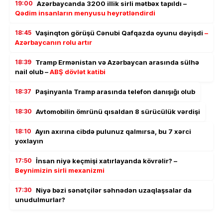
19:00
Azərbaycanda 3200 illik sirli mətbəx tapıldı –
Qədim insanların menyusu heyrətləndirdi
18:45
Vaşinqton görüşü Cənubi Qafqazda oyunu dəyişdi
–
Azərbaycanın rolu artır
18:39
Tramp Ermənistan və Azərbaycan arasında sülhə
nail olub –
ABŞ dövlət katibi
18:37
Paşinyanla Tramp arasında telefon danışığı olub
18:30
Avtomobilin ömrünü qısaldan 8 sürücülük vərdişi
18:10
Ayın axırına cibdə pulunuz qalmırsa, bu 7 xərci
yoxlayın
17:50
İnsan niyə keçmişi xatırlayanda kövrəlir? –
Beynimizin sirli mexanizmi
17:30
Niyə bəzi sənətçilər səhnədən uzaqlaşsalar da
unudulmurlar?