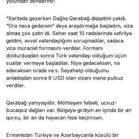
yolundan döndərmir:
“Xəritədə gəzərkən Dağlıq Qarabağ diqqətimi çəkdi.
“Ora necə gedərəm” deyə araşdırmağa başladım, viza
almaq çox çətin idi. Səhər saat 10 radələrində səfirliyə
getdim, əvvəl vətəndaşlığımı soruşmadılar, sadəcə
viza müraciət formasını verdilər. Formanı
doldurduqdan sonra Türk vətəndaşı olduğum üçün
suallar verməyə başladılar. Niyə gedəcəksən, nə
edəcəksən orada və s. Səyahətçi olduğumu
anladıqdan sonra 6 USD olan vizanı mənə pulsuz
verdilər.
Qarabağ yamyaşıldır. Möhtəşəm təbiəti, ucsuz-
bucaqsız dağları var. Bölgəyə girdiyin an içində bir an
qorxu, bir an da həyəcan hissi keçirirsən.
Ermənistan Türkiyə və Azərbaycanla küsülü bir