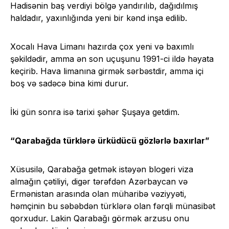
Hadisənin baş verdiyi bölgə yandırılıb, dağıdılmış
haldadır, yaxınlığında yeni bir kənd inşa edilib.
Xocalı Hava Limanı hazırda çox yeni və baxımlı
şəkildədir, amma ən son uçuşunu 1991-ci ildə həyata
keçirib. Hava limanına girmək sərbəstdir, amma içi
boş və sadəcə bina kimi durur.
İki gün sonra isə tarixi şəhər Şuşaya getdim.
“Qarabağda türklərə ürküdücü gözlərlə baxırlar”
Xüsusilə, Qarabağa getmək istəyən blogeri viza
almağın çətiliyi, digər tərəfdən Azərbaycan və
Ermənistan arasında olan müharibə vəziyyəti,
həmçinin bu səbəbdən türklərə olan fərqli münasibət
qorxudur. Lakin Qarabağı görmək arzusu onu