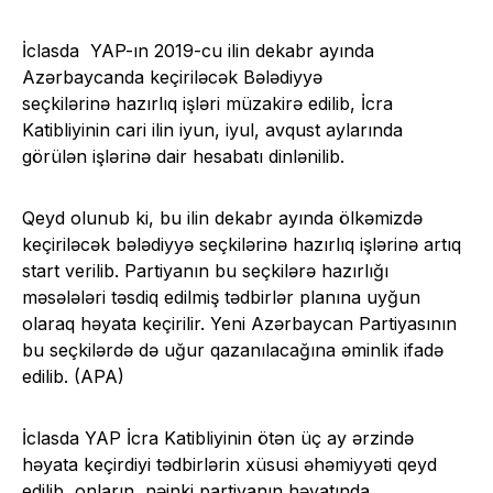
İclasda YAP-ın 2019-cu ilin dekabr ayında
Azərbaycanda keçiriləcək Bələdiyyə
seçkilərinə hazırlıq işləri müzakirə edilib, İcra
Katibliyinin cari ilin iyun, iyul, avqust aylarında
görülən işlərinə dair hesabatı dinlənilib.
Qeyd olunub ki, bu ilin dekabr ayında ölkəmizdə
keçiriləcək bələdiyyə seçkilərinə hazırlıq işlərinə artıq
start verilib. Partiyanın bu seçkilərə hazırlığı
məsələləri təsdiq edilmiş tədbirlər planına uyğun
olaraq həyata keçirilir. Yeni Azərbaycan Partiyasının
bu seçkilərdə də uğur qazanılacağına əminlik ifadə
edilib. (APA)
İclasda YAP İcra Katibliyinin ötən üç ay ərzində
həyata keçirdiyi tədbirlərin xüsusi əhəmiyyəti qeyd
edilib, onların, nəinki partiyanın həyatında,