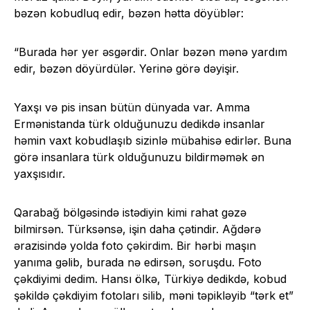
bəzən kobudluq edir, bəzən hətta döyüblər:
“Burada hər yer əsgərdir. Onlar bəzən mənə yardım
edir, bəzən döyürdülər. Yerinə görə dəyişir.
Yaxşı və pis insan bütün dünyada var. Amma
Ermənistanda türk olduğunuzu dedikdə insanlar
həmin vaxt kobudlaşıb sizinlə mübahisə edirlər. Buna
görə insanlara türk olduğunuzu bildirməmək ən
yaxşısıdır.
Qarabağ bölgəsində istədiyin kimi rahat gəzə
bilmirsən. Türksənsə, işin daha çətindir. Ağdərə
ərazisində yolda foto çəkirdim. Bir hərbi maşın
yanıma gəlib, burada nə edirsən, soruşdu. Foto
çəkdiyimi dedim. Hansı ölkə, Türkiyə dedikdə, kobud
şəkildə çəkdiyim fotoları silib, məni təpikləyib “tərk et”