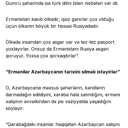
Gümrü şəhərində isə türk dilini bilən nisbətən var idi.
Ermənistan kasıb ölkədir, işsiz gənclər çox olduğu
üçün ölkənin böyük bir hissəsi Rusiyadadır.
Ölkədə insandan çox əsgər var və tez-tez pasport
yoxlayırlar. Onsuz da Ermənistanı Rusiya əsgəri
qoruyur. Yoxsa çox qorxaqdırlar”.
“Ermənilər Azərbaycanın tarixini silmək istəyirlər”
O, Azərbaycana məxsus şəhərlərin, kəndlərin
darmadağın edildiyini, xaraba hala salındığını, erməni
xalqının əvvəlkindən də pis vəziyyətdə yaşadığını
söyləyir:
“Qarabağdakı insanlar həqiqətən Azərbaycan xalqını