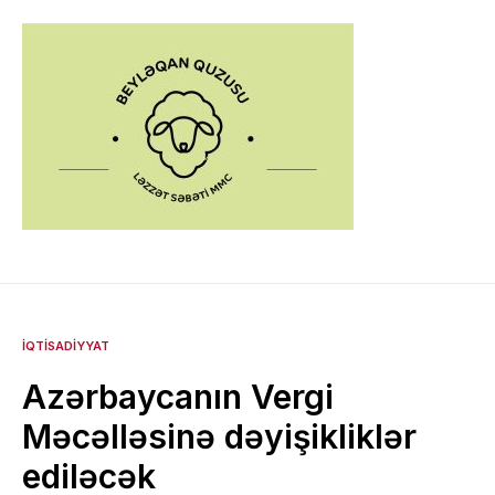
İQTISADIYYAT
Azərbaycanın Vergi
Məcəlləsinə dəyişikliklər
ediləcək