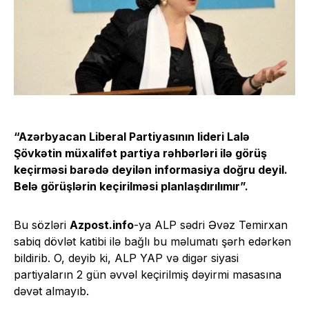
“Azərbyacan Liberal Partiyasının lideri Lalə
Şövkətin müxalifət partiya rəhbərləri ilə görüş
keçirməsi barədə deyilən informasiya doğru deyil.
Belə görüşlərin keçirilməsi planlaşdırılımır”.
Bu sözləri
Azpost.info
-ya ALP sədri Əvəz Temirxan
sabiq dövlət katibi ilə bağlı bu məlumatı şərh edərkən
bildirib. O, deyib ki, ALP YAP və digər siyasi
partiyaların 2 gün əvvəl keçirilmiş dəyirmi masasına
dəvət almayıb.