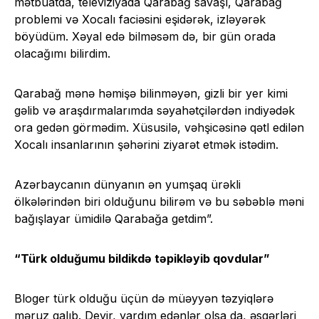
mətbuatda, televiziyada Qarabağ savaşı, Qarabağ
problemi və Xocalı faciəsini eşidərək, izləyərək
böyüdüm. Xəyal edə bilməsəm də, bir gün orada
olacağımı bilirdim.
Qarabağ mənə həmişə bilinməyən, gizli bir yer kimi
gəlib və araşdırmalarımda səyahətçilərdən indiyədək
ora gedən görmədim. Xüsusilə, vəhşicəsinə qətl edilən
Xocalı insanlarının şəhərini ziyarət etmək istədim.
Azərbaycanın dünyanın ən yumşaq ürəkli
ölkələrindən biri olduğunu bilirəm və bu səbəblə məni
bağışlayar ümidilə Qarabağa getdim”.
“Türk olduğumu bildikdə təpikləyib qovdular”
Bloger türk olduğu üçün də müəyyən təzyiqlərə
məruz qalıb. Deyir, yardım edənlər olsa da, əsgərləri