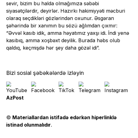
sevir, bizim bu halda olmağımıza səbəbi
siyasətçilərdir, deyirlər. Hazırkı hakimiyyəti məcburi
olaraq seçdikləri gözlərindən oxunur. Əsgəran
şəhərində bir xanımın bu sözü ağlımdan çıxmır:
“Əvvəl kasıb idik, amma həyatımız yaxşı idi. İndi yenə
kasıbıq, amma xoşbəxt deyilik. Burada həbs olub
qaldıq, keçmişdə hər şey daha gözəl idi”.
Bizi sosial şəbəkələrdə izləyin
AzPost
©
Materiallardan istifadə edərkən hiperlinklə
istinad olunmalıdır
.