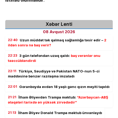
istinad olunmalıdır
.
Xəbər Lenti
08 Avqust 2026
22:40
Uzun müddət tək qalmaq sağlamlığa təsir edir –
2
ildən sonra nə baş verir?
22:23
3 gün telefondan uzaq qaldı:
baş verənlər onu
təəccübləndirdi
22:11
Türkiyə, Səudiyyə və Pakistan NATO-nun 5-ci
maddəsinə bənzər razılaşma imzaladı
22:01
Goranboyda evdən 18 yaşlı gənc qızın meyiti tapıldı
21:21
İlham Əliyevdən Trampa məktub:
“Azərbaycan-ABŞ
əlaqələri tarixdə ən yüksək zirvədədir”
21:13
İlham Əliyev Donald Trampa məktub ünvanlayıb