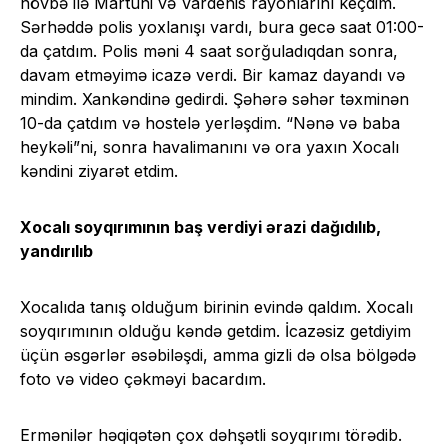
növbə ilə Martuni və Vardenis rayonlarını keçdim.
Sərhəddə polis yoxlanışı vardı, bura gecə saat 01:00-
da çatdım. Polis məni 4 saat sorğuladıqdan sonra,
davam etməyimə icazə verdi. Bir kamaz dayandı və
mindim. Xankəndinə gedirdi. Şəhərə səhər təxminən
10-da çatdım və hostelə yerləşdim. “Nənə və baba
heykəli”ni, sonra havalimanını və ora yaxın Xocalı
kəndini ziyarət etdim.
Xocalı soyqırımının baş verdiyi ərazi dağıdılıb,
yandırılıb
Xocalıda tanış olduğum birinin evində qaldım. Xocalı
soyqırımının olduğu kəndə getdim. İcazəsiz getdiyim
üçün əsgərlər əsəbiləşdi, amma gizli də olsa bölgədə
foto və video çəkməyi bacardım.
Ermənilər həqiqətən çox dəhşətli soyqırımı törədib.