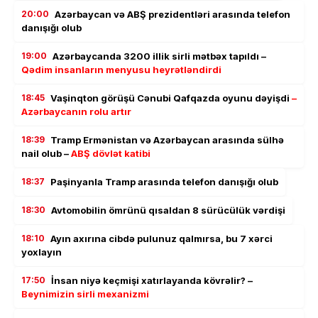
20:00
Azərbaycan və ABŞ prezidentləri arasında telefon
danışığı olub
19:00
Azərbaycanda 3200 illik sirli mətbəx tapıldı –
Qədim insanların menyusu heyrətləndirdi
18:45
Vaşinqton görüşü Cənubi Qafqazda oyunu dəyişdi
–
Azərbaycanın rolu artır
18:39
Tramp Ermənistan və Azərbaycan arasında sülhə
nail olub –
ABŞ dövlət katibi
18:37
Paşinyanla Tramp arasında telefon danışığı olub
18:30
Avtomobilin ömrünü qısaldan 8 sürücülük vərdişi
18:10
Ayın axırına cibdə pulunuz qalmırsa, bu 7 xərci
yoxlayın
17:50
İnsan niyə keçmişi xatırlayanda kövrəlir? –
Beynimizin sirli mexanizmi