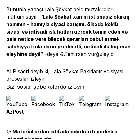
Bununla yanaşı Lalə Şövkət belə müzakirələri
mühüm sayır:
“Lalə Şövkət xanım istisnasız olaraq
hamının – hamıyla siyasi barışını, ölkədə köklü
siyasi və iqtisadi islahatları gerçək təmin edən və
belə nəticə verə biləcək qərarları qəbul etmək
səlahiyyəti olanların predmetli, nəticəli dialoqunun
əleyhinə deyil”
–deyə Ə.Temirxan vurğulayıb.
ALP sədri deyib ki, Lalə Şövkət Bakıdadır və siyasi
prosesləri izləyir.
Bizi sosial şəbəkələrdə izləyin
AzPost
©
Materiallardan istifadə edərkən hiperlinklə