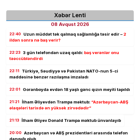
Xəbər Lenti
08 Avqust 2026
22:40
Uzun müddət tək qalmaq sağlamlığa təsir edir –
2
ildən sonra nə baş verir?
22:23
3 gün telefondan uzaq qaldı:
baş verənlər onu
təəccübləndirdi
22:11
Türkiyə, Səudiyyə və Pakistan NATO-nun 5-ci
maddəsinə bənzər razılaşma imzaladı
22:01
Goranboyda evdən 18 yaşlı gənc qızın meyiti tapıldı
21:21
İlham Əliyevdən Trampa məktub:
“Azərbaycan-ABŞ
əlaqələri tarixdə ən yüksək zirvədədir”
21:13
İlham Əliyev Donald Trampa məktub ünvanlayıb
20:00
Azərbaycan və ABŞ prezidentləri arasında telefon
danışığı olub