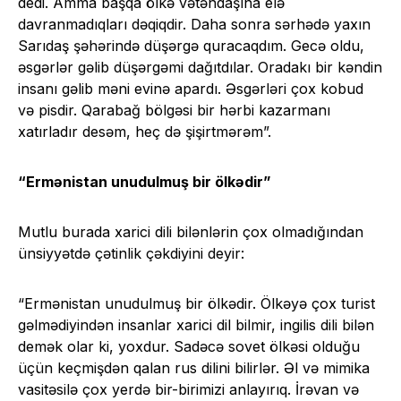
dedi. Amma başqa ölkə vətəndaşına elə
davranmadıqları dəqiqdir. Daha sonra sərhədə yaxın
Sarıdaş şəhərində düşərgə quracaqdım. Gecə oldu,
əsgərlər gəlib düşərgəmi dağıtdılar. Oradakı bir kəndin
insanı gəlib məni evinə apardı. Əsgərləri çox kobud
və pisdir. Qarabağ bölgəsi bir hərbi kazarmanı
xatırladır desəm, heç də şişirtmərəm”.
“Ermənistan unudulmuş bir ölkədir”
Mutlu burada xarici dili bilənlərin çox olmadığından
ünsiyyətdə çətinlik çəkdiyini deyir:
“Ermənistan unudulmuş bir ölkədir. Ölkəyə çox turist
gəlmədiyindən insanlar xarici dil bilmir, ingilis dili bilən
demək olar ki, yoxdur. Sadəcə sovet ölkəsi olduğu
üçün keçmişdən qalan rus dilini bilirlər. Əl və mimika
vasitəsilə çox yerdə bir-birimizi anlayırıq. İrəvan və