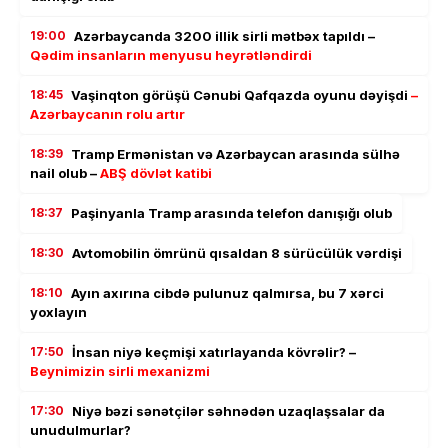
19:00
Azərbaycanda 3200 illik sirli mətbəx tapıldı –
Qədim insanların menyusu heyrətləndirdi
18:45
Vaşinqton görüşü Cənubi Qafqazda oyunu dəyişdi
–
Azərbaycanın rolu artır
18:39
Tramp Ermənistan və Azərbaycan arasında sülhə
nail olub –
ABŞ dövlət katibi
18:37
Paşinyanla Tramp arasında telefon danışığı olub
18:30
Avtomobilin ömrünü qısaldan 8 sürücülük vərdişi
18:10
Ayın axırına cibdə pulunuz qalmırsa, bu 7 xərci
yoxlayın
17:50
İnsan niyə keçmişi xatırlayanda kövrəlir? –
Beynimizin sirli mexanizmi
17:30
Niyə bəzi sənətçilər səhnədən uzaqlaşsalar da
unudulmurlar?