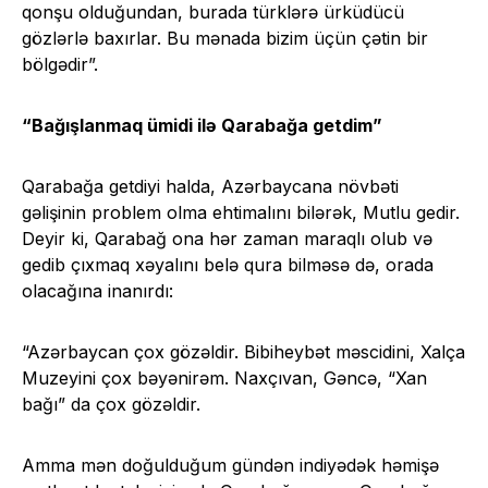
qonşu olduğundan, burada türklərə ürküdücü
gözlərlə baxırlar. Bu mənada bizim üçün çətin bir
bölgədir”.
“Bağışlanmaq ümidi ilə Qarabağa getdim”
Qarabağa getdiyi halda, Azərbaycana növbəti
gəlişinin problem olma ehtimalını bilərək, Mutlu gedir.
Deyir ki, Qarabağ ona hər zaman maraqlı olub və
gedib çıxmaq xəyalını belə qura bilməsə də, orada
olacağına inanırdı:
“Azərbaycan çox gözəldir. Bibiheybət məscidini, Xalça
Muzeyini çox bəyənirəm. Naxçıvan, Gəncə, “Xan
bağı” da çox gözəldir.
Amma mən doğulduğum gündən indiyədək həmişə