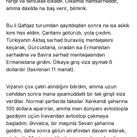
fərqli və təhlükəli ölkədir. Ölkəmlə həmsərhəddir,
amma daxildə nə baş verir, bilmirik.
Bu il Qafqaz turumdan qayıtdıqdan sonra nə isə əskik
kimi hiss etdim. Çantamı götürüb, yola çıxdım.
Türkiyənin Aktaş sərhəd buraxılış məntəqəsini
keçərək, Gürcüstana, oradan isə Ermənistan
sərhədinə və Bavra sərhəd məntəqəsindən
Ermənistana girdim. Ölkəyə giriş viza qiyməti 6
dollardır (təxminən 11 manat).
Vizanın çox çətin alındığını bilirdim, amma uzun
cəhddən sonra mənə qısamüddətli bir tək girişli viza
verdilər. Normal şərtlərdə taksilər Xankəndi şəhərinə
100 dollara aparırlar, amma mən dünyanı avtostopla
gəzdiyim üçün İrəvandan avtostop çəkməyə
başladım. Əvvəlcə, bir maşınla Sevan şəhərinə
gəldim, daha sonra gölün ətrafından davam edərək,