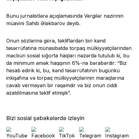
Bunu jurnalistlərə açıqlamasında Vergilər nazirinin
müavini Sahib Ələkbərov deyib.
Onun sözlərinə görə, təkliflərdən biri kənd
təsərrüfatına münasibətdə torpaq mülkiyyətçilərindən
məcburi sosial sığorta haqları nəzərdə tutulub ki, bu
da minimum əmək haqqının 6%-nə bərabərdir: “Biz
hesab edirik ki, bu, kənd təsərrüfatının bugünkü
inkişafına və torpaq mülkiyyətçilərinin maraqlarına
cavab verməyən bir rəqəmdir və biz onun ciddi
azaldılmasına təklif etmişik”.
Bizi sosial şəbəkələrdə izləyin