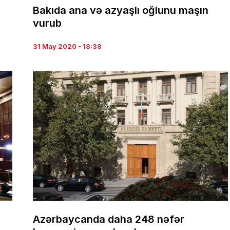
Bakıda ana və azyaşlı oğlunu maşın
vurub
31 May 2020 - 18:38
Azərbaycanda daha 248 nəfər