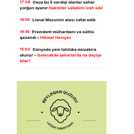
17:08
Gecə bu 5 vərdişi olanlar səhər
yorğun oyanır
Həkimlər səbəbini izah edir
16:50
Lionel Messinin atası vəfat edib
16:45
Prezident müharibəni və sülhü
qazandı –
Hikmət Hacıyev
15:00
Dünyada yeni təhlükə müzakirə
olunur –
Gələcəkdə şəhərlərdə nə dəyişə
bilər?