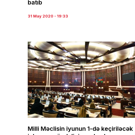
batıb
31 May 2020 - 19:33
Milli Məclisin iyunun 1-də keçiriləcək