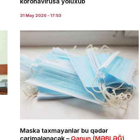
koronavirusa yoluxub
31 May 2020 - 17:53
Maska taxmayanlar bu qədər
cərimələnəcək –
Qanun (MƏBLƏĞ)