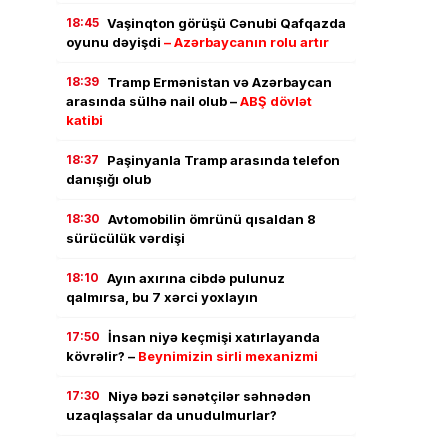
18:45
Vaşinqton görüşü Cənubi Qafqazda
oyunu dəyişdi
– Azərbaycanın rolu artır
18:39
Tramp Ermənistan və Azərbaycan
arasında sülhə nail olub –
ABŞ dövlət
katibi
18:37
Paşinyanla Tramp arasında telefon
danışığı olub
18:30
Avtomobilin ömrünü qısaldan 8
sürücülük vərdişi
18:10
Ayın axırına cibdə pulunuz
qalmırsa, bu 7 xərci yoxlayın
17:50
İnsan niyə keçmişi xatırlayanda
kövrəlir? –
Beynimizin sirli mexanizmi
17:30
Niyə bəzi sənətçilər səhnədən
uzaqlaşsalar da unudulmurlar?