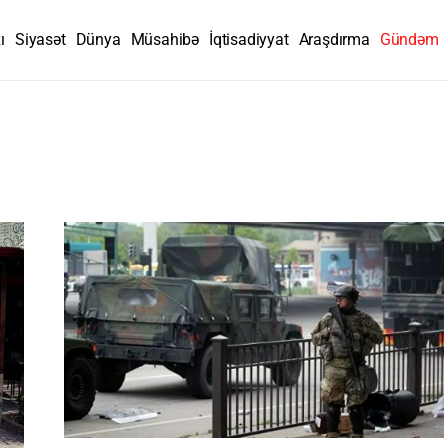
ı
Siyasət
Dünya
Müsahibə
İqtisadiyyat
Araşdırma
Gündəm