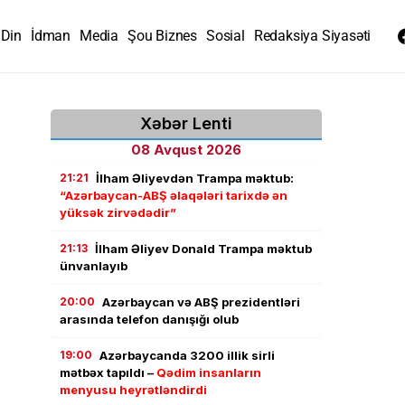
Din
İdman
Media
Şou Biznes
Sosial
Redaksiya Siyasəti
Xəbər Lenti
08 Avqust 2026
21:21
İlham Əliyevdən Trampa məktub:
“Azərbaycan-ABŞ əlaqələri tarixdə ən
yüksək zirvədədir”
21:13
İlham Əliyev Donald Trampa məktub
ünvanlayıb
20:00
Azərbaycan və ABŞ prezidentləri
arasında telefon danışığı olub
19:00
Azərbaycanda 3200 illik sirli
mətbəx tapıldı –
Qədim insanların
menyusu heyrətləndirdi