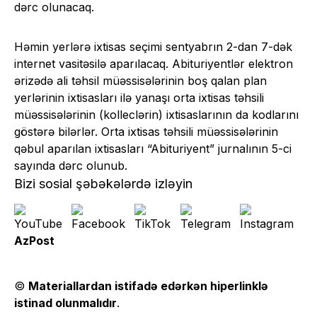
dərc olunacaq.
Həmin yerlərə ixtisas seçimi sentyabrın 2-dan 7-dək
internet vasitəsilə aparılacaq. Abituriyentlər elektron
ərizədə ali təhsil müəssisələrinin boş qalan plan
yerlərinin ixtisasları ilə yanaşı orta ixtisas təhsili
müəssisələrinin (kolleclərin) ixtisaslarının da kodlarını
göstərə bilərlər. Orta ixtisas təhsili müəssisələrinin
qəbul aparılan ixtisasları “Abituriyent” jurnalının 5-ci
sayında dərc olunub.
Bizi sosial şəbəkələrdə izləyin
AzPost
©
Materiallardan istifadə edərkən hiperlinklə
istinad olunmalıdır
.