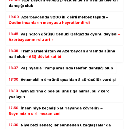
Azərbaycan və ABŞ prezidentləri arasında telefon
danışığı olub
19:00
Azərbaycanda 3200 illik sirli mətbəx tapıldı –
Qədim insanların menyusu heyrətləndirdi
18:45
Vaşinqton görüşü Cənubi Qafqazda oyunu dəyişdi
–
Azərbaycanın rolu artır
18:39
Tramp Ermənistan və Azərbaycan arasında sülhə
nail olub –
ABŞ dövlət katibi
18:37
Paşinyanla Tramp arasında telefon danışığı olub
18:30
Avtomobilin ömrünü qısaldan 8 sürücülük vərdişi
18:10
Ayın axırına cibdə pulunuz qalmırsa, bu 7 xərci
yoxlayın
17:50
İnsan niyə keçmişi xatırlayanda kövrəlir? –
Beynimizin sirli mexanizmi
17:30
Niyə bəzi sənətçilər səhnədən uzaqlaşsalar da