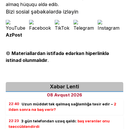
almaq hüququ əldə edib.
Bizi sosial şəbəkələrdə izləyin
AzPost
©
Materiallardan istifadə edərkən hiperlinklə
istinad olunmalıdır
.
Xəbər Lenti
08 Avqust 2026
22:40
Uzun müddət tək qalmaq sağlamlığa təsir edir –
2
ildən sonra nə baş verir?
22:23
3 gün telefondan uzaq qaldı:
baş verənlər onu
təəccübləndirdi