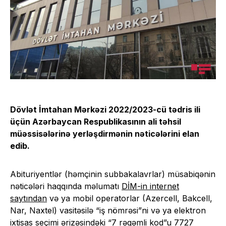
Dövlət İmtahan Mərkəzi 2022/2023-cü tədris ili
üçün Azərbaycan Respublikasının ali təhsil
müəssisələrinə yerləşdirmənin nəticələrini elan
edib.
Abituriyentlər (həmçinin subbakalavrlar) müsabiqənin
nəticələri haqqında məlumatı
DİM-in internet
saytından
və ya mobil operatorlar (Azercell, Bakcell,
Nar, Naxtel) vasitəsilə “iş nömrəsi”ni və ya elektron
ixtisas seçimi ərizəsindəki “7 rəqəmli kod”u 7727