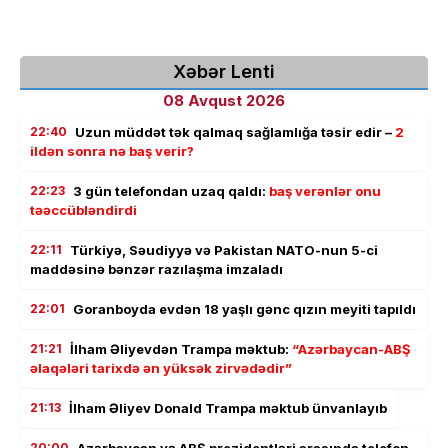
Xəbər Lenti
08 Avqust 2026
22:40
Uzun müddət tək qalmaq sağlamlığa təsir edir –
2
ildən sonra nə baş verir?
22:23
3 gün telefondan uzaq qaldı:
baş verənlər onu
təəccübləndirdi
22:11
Türkiyə, Səudiyyə və Pakistan NATO-nun 5-ci
maddəsinə bənzər razılaşma imzaladı
22:01
Goranboyda evdən 18 yaşlı gənc qızın meyiti tapıldı
21:21
İlham Əliyevdən Trampa məktub:
“Azərbaycan-ABŞ
əlaqələri tarixdə ən yüksək zirvədədir”
21:13
İlham Əliyev Donald Trampa məktub ünvanlayıb
20:00