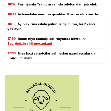
18:37
Paşinyanla Tramp arasında telefon danışığı olub
18:30
Avtomobilin ömrünü qısaldan 8 sürücülük vərdişi
18:10
Ayın axırına cibdə pulunuz qalmırsa, bu 7 xərci
yoxlayın
17:50
İnsan niyə keçmişi xatırlayanda kövrəlir? –
Beynimizin sirli mexanizmi
17:30
Niyə bəzi sənətçilər səhnədən uzaqlaşsalar da
unudulmurlar?