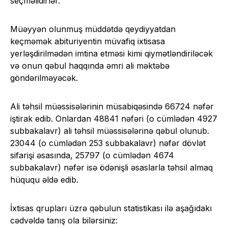
seçməlidirlər.
Müəyyən olunmuş müddətdə qeydiyyatdan
keçməmək abituriyentin müvafiq ixtisasa
yerləşdirilmədən imtina etməsi kimi qiymətləndiriləcək
və onun qəbul haqqında əmri ali məktəbə
göndərilməyəcək.
Ali təhsil müəssisələrinin müsabiqəsində 66724 nəfər
iştirak edib. Onlardan 48841 nəfəri (o cümlədən 4927
subbakalavr) ali təhsil müəssisələrinə qəbul olunub.
23044 (o cümlədən 253 subbakalavr) nəfər dövlət
sifarişi əsasında, 25797 (o cümlədən 4674
subbakalavr) nəfər isə ödənişli əsaslarla təhsil almaq
hüququ əldə edib.
İxtisas qrupları üzrə qəbulun statistikası ilə aşağıdakı
cədvəldə tanış ola bilərsiniz: