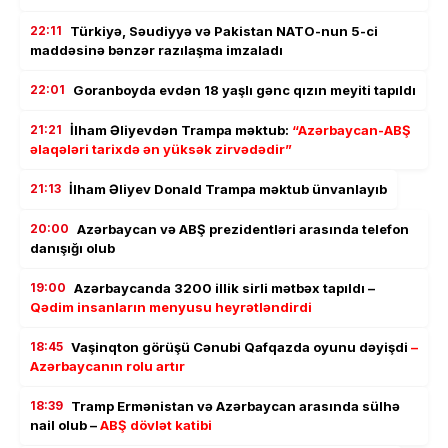
22:11
Türkiyə, Səudiyyə və Pakistan NATO-nun 5-ci
maddəsinə bənzər razılaşma imzaladı
22:01
Goranboyda evdən 18 yaşlı gənc qızın meyiti tapıldı
21:21
İlham Əliyevdən Trampa məktub:
“Azərbaycan-ABŞ
əlaqələri tarixdə ən yüksək zirvədədir”
21:13
İlham Əliyev Donald Trampa məktub ünvanlayıb
20:00
Azərbaycan və ABŞ prezidentləri arasında telefon
danışığı olub
19:00
Azərbaycanda 3200 illik sirli mətbəx tapıldı –
Qədim insanların menyusu heyrətləndirdi
18:45
Vaşinqton görüşü Cənubi Qafqazda oyunu dəyişdi
–
Azərbaycanın rolu artır
18:39
Tramp Ermənistan və Azərbaycan arasında sülhə
nail olub –
ABŞ dövlət katibi