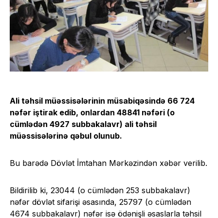
Ali təhsil müəssisələrinin müsabiqəsində 66 724
nəfər iştirak edib, onlardan 48841 nəfəri (o
cümlədən 4927 subbakalavr) ali təhsil
müəssisələrinə qəbul olunub.
Bu barədə Dövlət İmtahan Mərkəzindən xəbər verilib.
Bildirilib ki, 23044 (o cümlədən 253 subbakalavr)
nəfər dövlət sifarişi əsasında, 25797 (o cümlədən
4674 subbakalavr) nəfər isə ödənişli əsaslarla təhsil