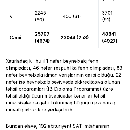
2245
3701
V
1456 (31)
(60)
(91)
25797
48841
Cəmi
23044 (253)
(4674)
(4927)
Xatırladaq ki, bu il 1 nəfər beynəlxalq fənn
olimpiadası, 46 nəfər respublika fənn olimpiadası, 83
nəfər beynəlxalq idman yarışlarının qalibi olduğu, 22
nəfər isə beynəlxalq səviyyədə akkreditasiya olunan
təhsil proqramları (IB Diploma Programme) üzrə
təhsil aldığı üçün müsabiqədənkənar ali təhsil
müəssisələrinə qəbul olunmaq hüququ qazanaraq
müvafiq ixtisaslara yerləşdirilib.
Bundan əlavə, 192 abituriyent SAT imtahanının