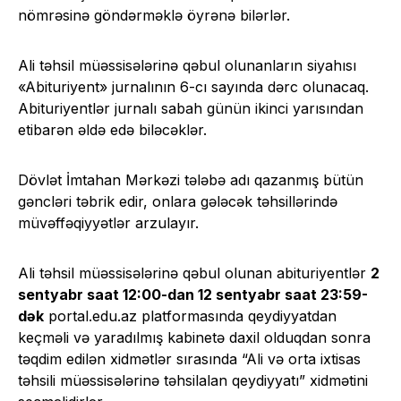
nömrəsinə göndərməklə öyrənə bilərlər.
Ali təhsil müəssisələrinə qəbul olunanların siyahısı
«Abituriyent» jurnalının 6-cı sayında dərc olunacaq.
Abituriyentlər jurnalı sabah günün ikinci yarısından
etibarən əldə edə biləcəklər.
Dövlət İmtahan Mərkəzi tələbə adı qazanmış bütün
gəncləri təbrik edir, onlara gələcək təhsillərində
müvəffəqiyyətlər arzulayır.
Ali təhsil müəssisələrinə qəbul olunan abituriyentlər
2
sentyabr saat 12:00-dan 12 sentyabr saat 23:59-
dək
portal.edu.az platformasında qeydiyyatdan
keçməli və yaradılmış kabinetə daxil olduqdan sonra
təqdim edilən xidmətlər sırasında “Ali və orta ixtisas
təhsili müəssisələrinə təhsilalan qeydiyyatı” xidmətini