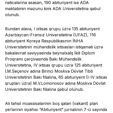
nəticələrinə əsasən, 190 abituriyent isə ADA
məktəbinin məzunu kimi ADA Universitetinə qəbul
olunub.
Bundan əlavə, I ixtisas qrupu üzrə 135 abituriyent
Azərbaycan-Fransız Universitetinə (UFAZ), 116
abituriyent Koreya Respublikasının İNHA
Universitetinin mühəndislik ixtisasları istiqaməti üzrə
bakalavriat səviyyəsində beynəlxalq İkili Diplom
Proqramı çərçivəsində Bakı Mühəndislik
Universitetinə, IV ixtisas qrupu üzrə 125 abituriyent
İ.M.Seçenov adına Birinci Moskva Dövlət Tibb
Universitetinin Bakı filialına, 65 abituriyent (I-IV ixtisas
qrupları üzrə) M.V.Lomonosov adına Moskva Dövlət
Universitetinin Bakı filialına qəbul olunub.
Ali təhsil müəssisələrinin boş qalan (vakant) plan
yerlərinin siyahısı “Abituriyent” jurnalının 7-ci sayında