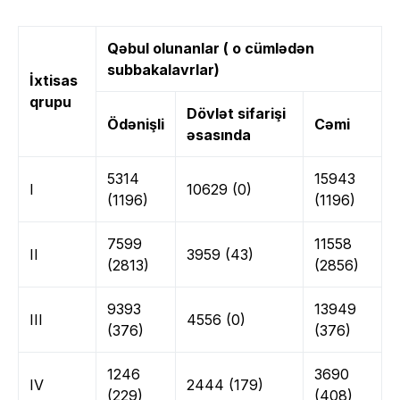
Qəbul olunanlar ( o cümlədən
subbakalavrlar)
İxtisas
qrupu
Dövlət sifarişi
Ödənişli
Cəmi
əsasında
5314
15943
I
10629 (0)
(1196)
(1196)
7599
11558
II
3959 (43)
(2813)
(2856)
9393
13949
III
4556 (0)
(376)
(376)
1246
3690
IV
2444 (179)
(229)
(408)