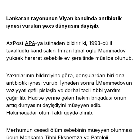
Lənkəran rayonunun Viyən kəndində antibiotik
iynəsi vurulan şəxs dünyasını dəyişib.
AzPost
APA
-ya istinadən bildirir ki, 1993-cü il
təvəllüdlü kənd sakini İmran İqbal oğlu Məmmədov
yüksək hərarət səbəbilə ev şəraitində müalicə olunub.
Yaxınlarının bildirdiyinə görə, qonşulardan biri ona
antibiotik iynəsi vurub. İynədən sonra İ.Məmmədovun
vəziyyəti qəfil pisləşib və dərhal təcili tibbi yardım
çağırılıb. Hadisə yerinə gələn həkim briqadası onun
artıq dünyasını dəyişdiyini müəyyən edib.
Həkiməqədər ölüm faktı qeydə alınıb.
Mərhumun cəsədi ölüm səbəbinin müəyyən olunması
üçün Məhkəmə Tibbi Ekspertiza və Patoloji