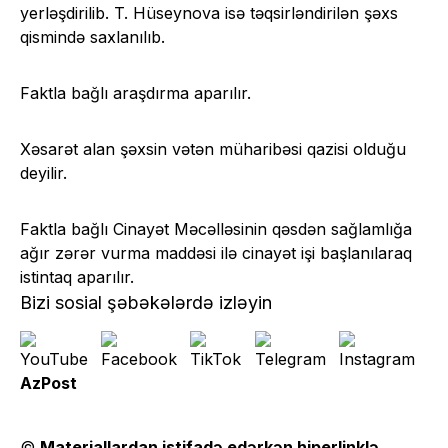
yerləşdirilib. T. Hüseynova isə təqsirləndirilən şəxs
qismində saxlanılıb.
Faktla bağlı araşdırma aparılır.
Xəsarət alan şəxsin vətən müharibəsi qazisi olduğu
deyilir.
Faktla bağlı Cinayət Məcəlləsinin qəsdən sağlamlığa
ağır zərər vurma maddəsi ilə cinayət işi başlanılaraq
istintaq aparılır.
Bizi sosial şəbəkələrdə izləyin
AzPost
©
Materiallardan istifadə edərkən hiperlinklə