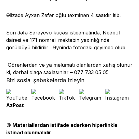
Əlizadə Ayxan Zəfər oğlu təxminən 4 saatdır itib.
Son dəfə Sarayevo küçəsi istiqamətində, Neapol
dairəsi və 171 nömrəli məktəbin yaxınlığında
görüldüyü bildirilir. Əynində fotodakı geyimdə olub
Görənlərdən və ya məlumatı olanlardan xahiş olunur
ki, dərhal əlaqə saxlasınlar – 077 733 05 05
Bizi sosial şəbəkələrdə izləyin
AzPost
©
Materiallardan istifadə edərkən hiperlinklə
istinad olunmalıdır
.