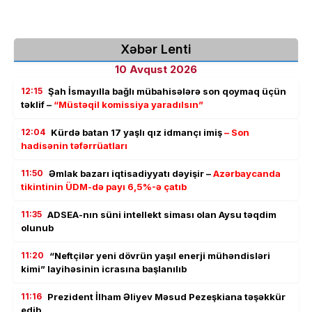
Xəbər Lenti
10 Avqust 2026
12:15
Şah İsmayılla bağlı mübahisələrə son qoymaq üçün
təklif –
“Müstəqil komissiya yaradılsın”
12:04
Kürdə batan 17 yaşlı qız idmançı imiş
– Son
hadisənin təfərrüatları
11:50
Əmlak bazarı iqtisadiyyatı dəyişir –
Azərbaycanda
tikintinin ÜDM-də payı 6,5%-ə çatıb
11:35
ADSEA-nın süni intellekt siması olan Aysu təqdim
olunub
11:20
“Neftçilər yeni dövrün yaşıl enerji mühəndisləri
kimi” layihəsinin icrasına başlanılıb
11:16
Prezident İlham Əliyev Məsud Pezeşkiana təşəkkür
edib