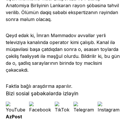
Anatomiya Birliyinin Lənkəran rayon şöbəsinə təhvil
verilib. Ölümün dəqiq səbəbi ekspertizanın rəyindən
sonra məlum olacaq.
Qeyd edək ki, İmran Məmmədov əvvəllər yerli
televiziya kanalında operator kimi çalışıb. Kanal ilə
müqaviləsi başa çatdıqdan sonra o, əsasən toylarda
çəkiliş fəaliyyəti ilə məşğul olurdu. Bildirilir ki, bu gün
də o, şadlıq saraylarının birində toy məclisini
çəkəcəkdi.
Faktla bağlı araşdırma aparılır.
Bizi sosial şəbəkələrdə izləyin
AzPost