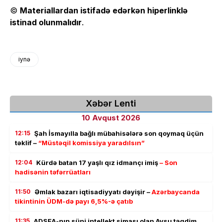
©
Materiallardan istifadə edərkən hiperlinklə
istinad olunmalıdır
.
iynə
Xəbər Lenti
10 Avqust 2026
12:15
Şah İsmayılla bağlı mübahisələrə son qoymaq üçün
təklif –
“Müstəqil komissiya yaradılsın”
12:04
Kürdə batan 17 yaşlı qız idmançı imiş
– Son
hadisənin təfərrüatları
11:50
Əmlak bazarı iqtisadiyyatı dəyişir –
Azərbaycanda
tikintinin ÜDM-də payı 6,5%-ə çatıb
11:35
ADSEA-nın süni intellekt siması olan Aysu təqdim