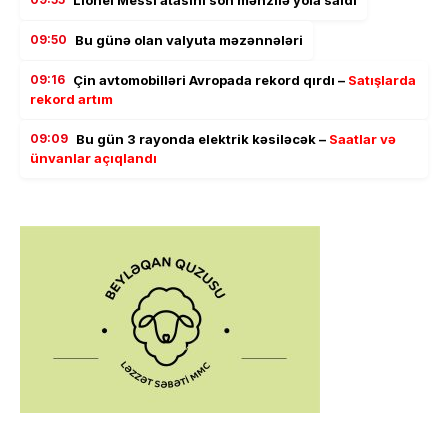
09:50
Bu günə olan valyuta məzənnələri
09:16
Çin avtomobilləri Avropada rekord qırdı –
Satışlarda
rekord artım
09:09
Bu gün 3 rayonda elektrik kəsiləcək –
Saatlar və
ünvanlar açıqlandı