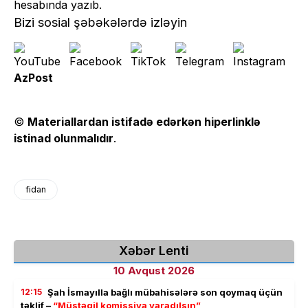
hesabında yazıb.
Bizi sosial şəbəkələrdə izləyin
AzPost
©
Materiallardan istifadə edərkən hiperlinklə
istinad olunmalıdır
.
fidan
Xəbər Lenti
10 Avqust 2026
12:15
Şah İsmayılla bağlı mübahisələrə son qoymaq üçün
təklif –
“Müstəqil komissiya yaradılsın”