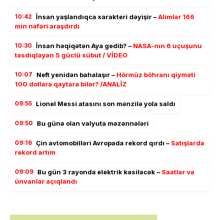
10:42
İnsan yaşlandıqca xarakteri dəyişir –
Alimlər 166
min nəfəri araşdırdı
10:30
İnsan həqiqətən Aya gedib? –
NASA-nın 6 uçuşunu
təsdiqləyən 5 güclü sübut / VİDEO
10:07
Neft yenidən bahalaşır –
Hörmüz böhranı qiyməti
100 dollara qaytara bilər? /ANALİZ
09:55
Lionel Messi atasını son mənzilə yola saldı
09:50
Bu günə olan valyuta məzənnələri
09:16
Çin avtomobilləri Avropada rekord qırdı –
Satışlarda
rekord artım
09:09
Bu gün 3 rayonda elektrik kəsiləcək –
Saatlar və
ünvanlar açıqlandı