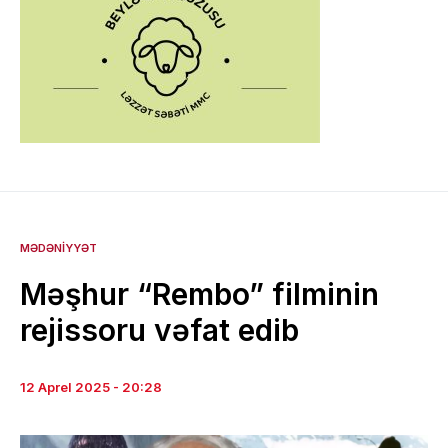
MƏDƏNIYYƏT
Məşhur “Rembo” filminin
rejissoru vəfat edib
12 Aprel 2025 - 20:28