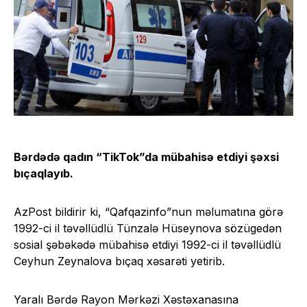
Bərdədə qadın “TikTok”da mübahisə etdiyi şəxsi
bıçaqlayıb.
AzPost bildirir ki, “Qafqazinfo”nun məlumatına görə
1992-ci il təvəllüdlü Tünzalə Hüseynova sözügedən
sosial şəbəkədə mübahisə etdiyi 1992-ci il təvəllüdlü
Ceyhun Zeynalova bıçaq xəsarəti yetirib.
Yaralı Bərdə Rayon Mərkəzi Xəstəxanasına