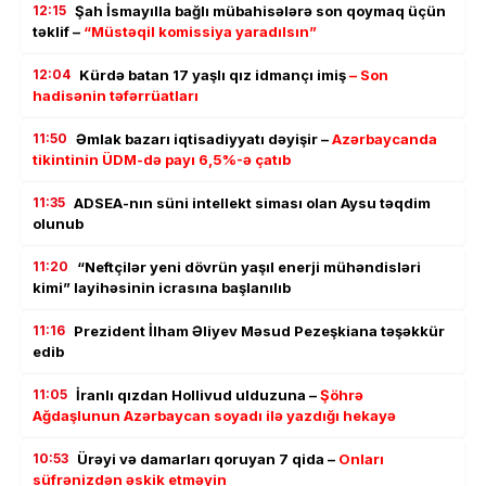
12:15
Şah İsmayılla bağlı mübahisələrə son qoymaq üçün
təklif –
“Müstəqil komissiya yaradılsın”
12:04
Kürdə batan 17 yaşlı qız idmançı imiş
– Son
hadisənin təfərrüatları
11:50
Əmlak bazarı iqtisadiyyatı dəyişir –
Azərbaycanda
tikintinin ÜDM-də payı 6,5%-ə çatıb
11:35
ADSEA-nın süni intellekt siması olan Aysu təqdim
olunub
11:20
“Neftçilər yeni dövrün yaşıl enerji mühəndisləri
kimi” layihəsinin icrasına başlanılıb
11:16
Prezident İlham Əliyev Məsud Pezeşkiana təşəkkür
edib
11:05
İranlı qızdan Hollivud ulduzuna –
Şöhrə
Ağdaşlunun Azərbaycan soyadı ilə yazdığı hekayə
10:53
Ürəyi və damarları qoruyan 7 qida –
Onları
süfrənizdən əskik etməyin