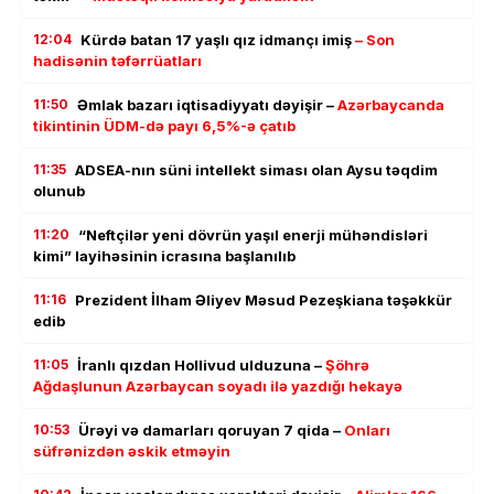
12:04
Kürdə batan 17 yaşlı qız idmançı imiş
– Son
hadisənin təfərrüatları
11:50
Əmlak bazarı iqtisadiyyatı dəyişir –
Azərbaycanda
tikintinin ÜDM-də payı 6,5%-ə çatıb
11:35
ADSEA-nın süni intellekt siması olan Aysu təqdim
olunub
11:20
“Neftçilər yeni dövrün yaşıl enerji mühəndisləri
kimi” layihəsinin icrasına başlanılıb
11:16
Prezident İlham Əliyev Məsud Pezeşkiana təşəkkür
edib
11:05
İranlı qızdan Hollivud ulduzuna –
Şöhrə
Ağdaşlunun Azərbaycan soyadı ilə yazdığı hekayə
10:53
Ürəyi və damarları qoruyan 7 qida –
Onları
süfrənizdən əskik etməyin