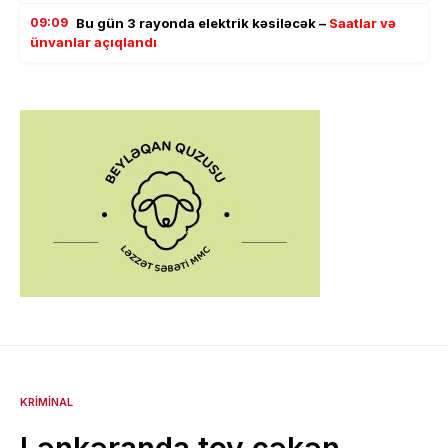
09:09
Bu gün 3 rayonda elektrik kəsiləcək –
Saatlar və
ünvanlar açıqlandı
KRIMINAL
Lənkəranda toy çəkən