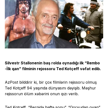
Silvestr Stallonenin baş rolda oynadığı ilk “Rembo
-İlk qan” filminin rejossoru Ted Kotçeff vəfat edib.
AzPost bilddirir ki, bir çox filmlərin rejissoru olmuş
Ted Kotçeff 94 yaşında dünyasını dəyişib. Məşhur
rejissorun ölüm xəbərini onun qızı verib.
Ted Kotçeff “Bernidə həftə sonu”, “Qorxudan oyan”