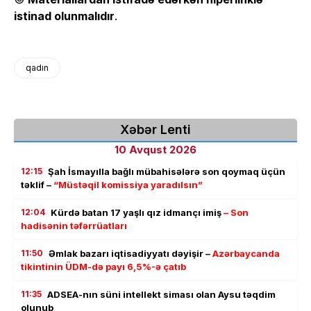
istinad olunmalıdır
.
qadın
Xəbər Lenti
10 Avqust 2026
12:15
Şah İsmayılla bağlı mübahisələrə son qoymaq üçün
təklif –
“Müstəqil komissiya yaradılsın”
12:04
Kürdə batan 17 yaşlı qız idmançı imiş
– Son
hadisənin təfərrüatları
11:50
Əmlak bazarı iqtisadiyyatı dəyişir –
Azərbaycanda
tikintinin ÜDM-də payı 6,5%-ə çatıb
11:35
ADSEA-nın süni intellekt siması olan Aysu təqdim
olunub