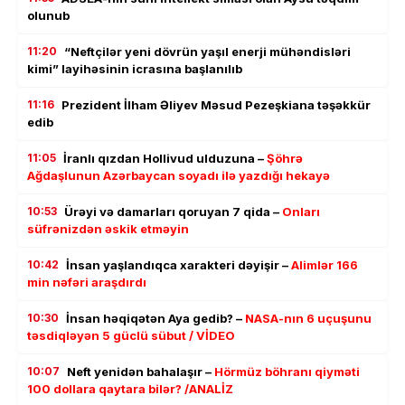
olunub
11:20
“Neftçilər yeni dövrün yaşıl enerji mühəndisləri
kimi” layihəsinin icrasına başlanılıb
11:16
Prezident İlham Əliyev Məsud Pezeşkiana təşəkkür
edib
11:05
İranlı qızdan Hollivud ulduzuna –
Şöhrə
Ağdaşlunun Azərbaycan soyadı ilə yazdığı hekayə
10:53
Ürəyi və damarları qoruyan 7 qida –
Onları
süfrənizdən əskik etməyin
10:42
İnsan yaşlandıqca xarakteri dəyişir –
Alimlər 166
min nəfəri araşdırdı
10:30
İnsan həqiqətən Aya gedib? –
NASA-nın 6 uçuşunu
təsdiqləyən 5 güclü sübut / VİDEO
10:07
Neft yenidən bahalaşır –
Hörmüz böhranı qiyməti
100 dollara qaytara bilər? /ANALİZ