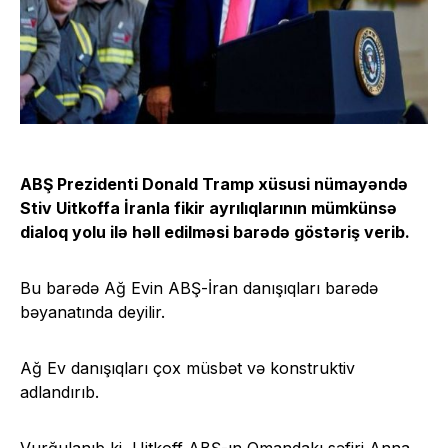
ABŞ Prezidenti Donald Tramp xüsusi nümayəndə
Stiv Uitkoffa İranla fikir ayrılıqlarının mümkünsə
dialoq yolu ilə həll edilməsi barədə göstəriş verib.
Bu barədə Ağ Evin ABŞ-İran danışıqları barədə
bəyanatında deyilir.
Ağ Ev danışıqları çox müsbət və konstruktiv
adlandırıb.
Vurğulanıb ki, Uitkoff ABŞ-ın Omandakı səfiri Anna