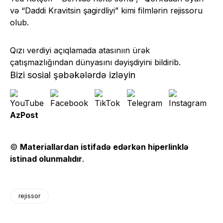
və “Daddi Kravitsin şagirdliyi” kimi filmlərin rejissoru
olub.
Qızı verdiyi açıqlamada atasınıın ürək
çatışmazlığından dünyasını dəyişdiyini bildirib.
Bizi sosial şəbəkələrdə izləyin
AzPost
©
Materiallardan istifadə edərkən hiperlinklə
istinad olunmalıdır
.
rejissor