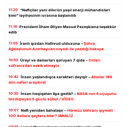
11:20
“Neftçilər yeni dövrün yaşıl enerji mühəndisləri
kimi” layihəsinin icrasına başlanılıb
11:16
Prezident İlham Əliyev Məsud Pezeşkiana təşəkkür
edib
11:05
İranlı qızdan Hollivud ulduzuna –
Şöhrə
Ağdaşlunun Azərbaycan soyadı ilə yazdığı hekayə
10:53
Ürəyi və damarları qoruyan 7 qida –
Onları
süfrənizdən əskik etməyin
10:42
İnsan yaşlandıqca xarakteri dəyişir –
Alimlər 166
min nəfəri araşdırdı
10:30
İnsan həqiqətən Aya gedib? –
NASA-nın 6 uçuşunu
təsdiqləyən 5 güclü sübut / VİDEO
10:07
Neft yenidən bahalaşır –
Hörmüz böhranı qiyməti
100 dollara qaytara bilər? /ANALİZ
09:55
Lionel Messi atasını son mənzilə yola saldı