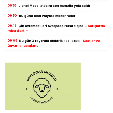
09:55
Lionel Messi atasını son mənzilə yola saldı
09:50
Bu günə olan valyuta məzənnələri
09:16
Çin avtomobilləri Avropada rekord qırdı –
Satışlarda
rekord artım
09:09
Bu gün 3 rayonda elektrik kəsiləcək –
Saatlar və
ünvanlar açıqlandı