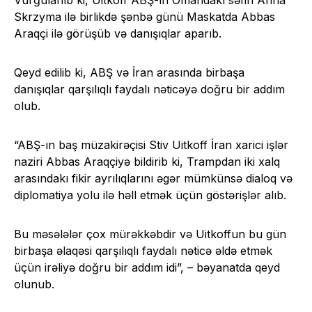
Skrzyma ilə birlikdə şənbə günü Maskatda Abbas
Araqçi ilə görüşüb və danışıqlar aparıb.
Qeyd edilib ki, ABŞ və İran arasında birbaşa
danışıqlar qarşılıqlı faydalı nəticəyə doğru bir addım
olub.
“ABŞ-ın baş müzakirəçisi Stiv Uitkoff İran xarici işlər
naziri Abbas Araqçiyə bildirib ki, Trampdan iki xalq
arasındakı fikir ayrılıqlarını əgər mümkünsə dialoq və
diplomatiya yolu ilə həll etmək üçün göstərişlər alıb.
Bu məsələlər çox mürəkkəbdir və Uitkoffun bu gün
birbaşa əlaqəsi qarşılıqlı faydalı nəticə əldə etmək
üçün irəliyə doğru bir addım idi”, – bəyanatda qeyd
olunub.