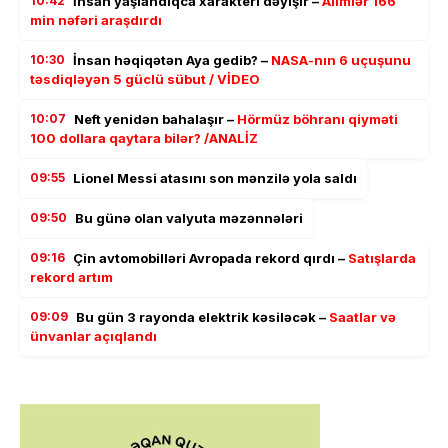
10:42
İnsan yaşlandıqca xarakteri dəyişir –
Alimlər 166
min nəfəri araşdırdı
10:30
İnsan həqiqətən Aya gedib? –
NASA-nın 6 uçuşunu
təsdiqləyən 5 güclü sübut / VİDEO
10:07
Neft yenidən bahalaşır –
Hörmüz böhranı qiyməti
100 dollara qaytara bilər? /ANALİZ
09:55
Lionel Messi atasını son mənzilə yola saldı
09:50
Bu günə olan valyuta məzənnələri
09:16
Çin avtomobilləri Avropada rekord qırdı –
Satışlarda
rekord artım
09:09
Bu gün 3 rayonda elektrik kəsiləcək –
Saatlar və
ünvanlar açıqlandı