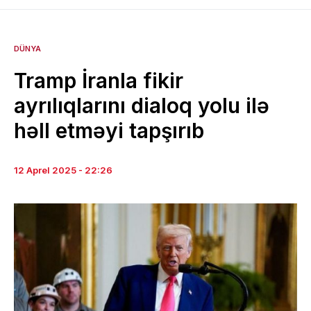
DÜNYA
Tramp İranla fikir
ayrılıqlarını dialoq yolu ilə
həll etməyi tapşırıb
12 Aprel 2025 - 22:26