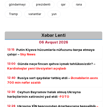
göndərməyi
prezidenti
qar
rana
Tramp
variantlar
yun
Xəbər Lenti
06 Avqust 2026
13:15
Putin Kiyevə hücumlarla nüfuzunu bərpa etməyə
çalışır –
Sky News
13:00
Gündə neçə fincan qəhvə içmək təhlükəsizdir? –
Kardioloqlar yeni tövsiyələri açıqladı
12:40
Rusiya sərt qaydalar tətbiq etdi –
Əcnəbilərin axını
700 min nəfər azaldı
12:30
Ceyhun Bayramov həlak olmuş Ukrayna
hərbçilərinin xatirəsini yad etdi
-FOTO
12:26
Ukrayna XİN başçısından Azərbaycana başsağlığı
–