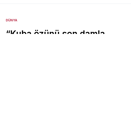
DÜNYA
“Kuba özünü son damla
qanına qədər müdafiə
etməyə hazırdır”
-Prezident
11 Yanvar 2026 - 22:03