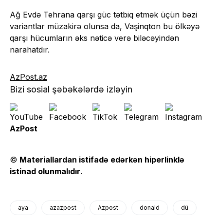
Ağ Evdə Tehrana qarşı güc tətbiq etmək üçün bəzi
variantlar müzakirə olunsa da, Vaşinqton bu ölkəyə
qarşı hücumların əks nəticə verə biləcəyindən
narahatdır.
AzPost.az
Bizi sosial şəbəkələrdə izləyin
AzPost
©
Materiallardan istifadə edərkən hiperlinklə
istinad olunmalıdır
.
aya
azazpost
Azpost
donald
dü