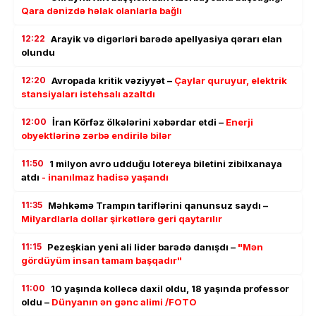
Qara dənizdə həlak olanlarla bağlı
12:22
Arayik və digərləri barədə apellyasiya qərarı elan
olundu
12:20
Avropada kritik vəziyyət –
Çaylar quruyur, elektrik
stansiyaları istehsalı azaltdı
12:00
İran Körfəz ölkələrini xəbərdar etdi –
Enerji
obyektlərinə zərbə endirilə bilər
11:50
1 milyon avro udduğu lotereya biletini zibilxanaya
atdı
- inanılmaz hadisə yaşandı
11:35
Məhkəmə Trampın tariflərini qanunsuz saydı –
Milyardlarla dollar şirkətlərə geri qaytarılır
11:15
Pezeşkian yeni ali lider barədə danışdı –
"Mən
gördüyüm insan tamam başqadır"
11:00
10 yaşında kollecə daxil oldu, 18 yaşında professor
oldu –
Dünyanın ən gənc alimi /FOTO