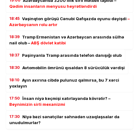
19:00
Azərbaycanda 3200 illik sirli mətbəx tapıldı –
Qədim insanların menyusu heyrətləndirdi
18:45
Vaşinqton görüşü Cənubi Qafqazda oyunu dəyişdi
–
Azərbaycanın rolu artır
18:39
Tramp Ermənistan və Azərbaycan arasında sülhə
nail olub –
ABŞ dövlət katibi
18:37
Paşinyanla Tramp arasında telefon danışığı olub
18:30
Avtomobilin ömrünü qısaldan 8 sürücülük vərdişi
18:10
Ayın axırına cibdə pulunuz qalmırsa, bu 7 xərci
yoxlayın
17:50
İnsan niyə keçmişi xatırlayanda kövrəlir? –
Beynimizin sirli mexanizmi
17:30
Niyə bəzi sənətçilər səhnədən uzaqlaşsalar da
unudulmurlar?