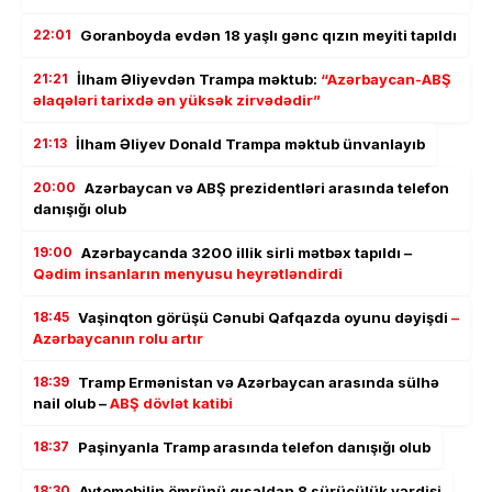
22:01
Goranboyda evdən 18 yaşlı gənc qızın meyiti tapıldı
21:21
İlham Əliyevdən Trampa məktub:
“Azərbaycan-ABŞ
əlaqələri tarixdə ən yüksək zirvədədir”
21:13
İlham Əliyev Donald Trampa məktub ünvanlayıb
20:00
Azərbaycan və ABŞ prezidentləri arasında telefon
danışığı olub
19:00
Azərbaycanda 3200 illik sirli mətbəx tapıldı –
Qədim insanların menyusu heyrətləndirdi
18:45
Vaşinqton görüşü Cənubi Qafqazda oyunu dəyişdi
–
Azərbaycanın rolu artır
18:39
Tramp Ermənistan və Azərbaycan arasında sülhə
nail olub –
ABŞ dövlət katibi
18:37
Paşinyanla Tramp arasında telefon danışığı olub
18:30
Avtomobilin ömrünü qısaldan 8 sürücülük vərdişi