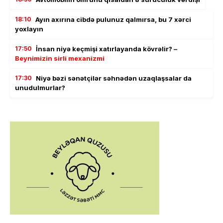
18:10
Ayın axırına cibdə pulunuz qalmırsa, bu 7 xərci
yoxlayın
17:50
İnsan niyə keçmişi xatırlayanda kövrəlir? –
Beynimizin sirli mexanizmi
17:30
Niyə bəzi sənətçilər səhnədən uzaqlaşsalar da
unudulmurlar?