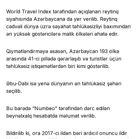
World Travel Index tərəfindən açıqlanan reytinq
siyahısında Azərbaycana da yer verilib. Reytinq
cədvəli dünya üzrə səyahət təhlükəsizliyi baxımından
ən yüksək göstəricilərə malik ölkələri əhatə edir.
Qiymətləndirməyə əsasən, Azərbaycan 193 ölkə
arasında 41-ci pillədə qərarlaşıb və turistlər üçün
təhlükəsiz istiqamətlərdən biri kimi göstərilib.
Əbu-Dabi isə yenə dünyanın ən təhlükəsiz şəhəri
seçilib.
Bu barədə “Numbeo” tərəfindən dərc edilən
beynəlxalq hesabatda məlumat verilib.
Bildirilib ki, ora 2017-ci ildən bəri ardıcıl onuncu ildir