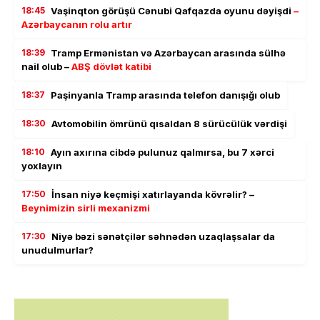
18:45
Vaşinqton görüşü Cənubi Qafqazda oyunu dəyişdi
–
Azərbaycanın rolu artır
18:39
Tramp Ermənistan və Azərbaycan arasında sülhə
nail olub –
ABŞ dövlət katibi
18:37
Paşinyanla Tramp arasında telefon danışığı olub
18:30
Avtomobilin ömrünü qısaldan 8 sürücülük vərdişi
18:10
Ayın axırına cibdə pulunuz qalmırsa, bu 7 xərci
yoxlayın
17:50
İnsan niyə keçmişi xatırlayanda kövrəlir? –
Beynimizin sirli mexanizmi
17:30
Niyə bəzi sənətçilər səhnədən uzaqlaşsalar da
unudulmurlar?