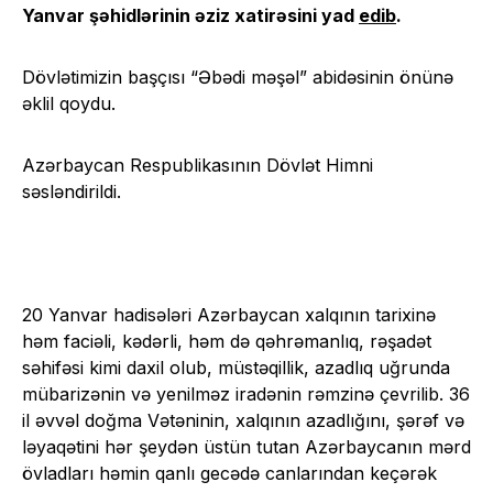
Yanvar şəhidlərinin əziz xatirəsini yad
edib
.
Dövlətimizin başçısı “Əbədi məşəl” abidəsinin önünə
əklil qoydu.
Azərbaycan Respublikasının Dövlət Himni
səsləndirildi.
20 Yanvar hadisələri Azərbaycan xalqının tarixinə
həm faciəli, kədərli, həm də qəhrəmanlıq, rəşadət
səhifəsi kimi daxil olub, müstəqillik, azadlıq uğrunda
mübarizənin və yenilməz iradənin rəmzinə çevrilib. 36
il əvvəl doğma Vətəninin, xalqının azadlığını, şərəf və
ləyaqətini hər şeydən üstün tutan Azərbaycanın mərd
övladları həmin qanlı gecədə canlarından keçərək