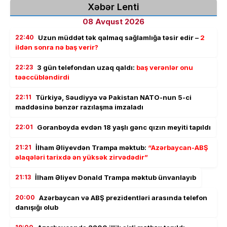
Xəbər Lenti
08 Avqust 2026
22:40
Uzun müddət tək qalmaq sağlamlığa təsir edir –
2
ildən sonra nə baş verir?
22:23
3 gün telefondan uzaq qaldı:
baş verənlər onu
təəccübləndirdi
22:11
Türkiyə, Səudiyyə və Pakistan NATO-nun 5-ci
maddəsinə bənzər razılaşma imzaladı
22:01
Goranboyda evdən 18 yaşlı gənc qızın meyiti tapıldı
21:21
İlham Əliyevdən Trampa məktub:
“Azərbaycan-ABŞ
əlaqələri tarixdə ən yüksək zirvədədir”
21:13
İlham Əliyev Donald Trampa məktub ünvanlayıb
20:00
Azərbaycan və ABŞ prezidentləri arasında telefon
danışığı olub