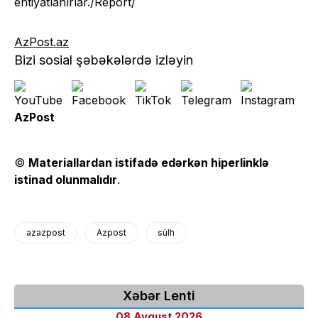
ehtiyatlanırlar./Report/
AzPost.az
Bizi sosial şəbəkələrdə izləyin
AzPost
©
Materiallardan istifadə edərkən hiperlinklə
istinad olunmalıdır
.
azazpost
Azpost
sülh
Xəbər Lenti
08 Avqust 2026