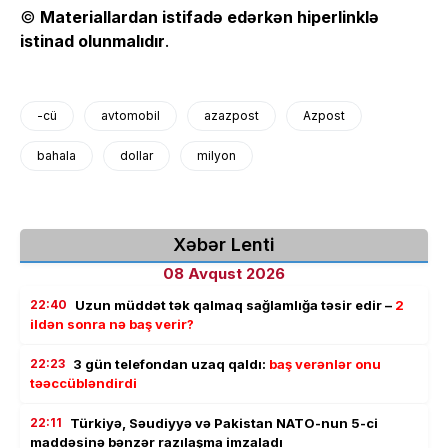
©
Materiallardan istifadə edərkən hiperlinklə
istinad olunmalıdır
.
-cü
avtomobil
azazpost
Azpost
bahala
dollar
milyon
Xəbər Lenti
08 Avqust 2026
22:40
Uzun müddət tək qalmaq sağlamlığa təsir edir –
2
ildən sonra nə baş verir?
22:23
3 gün telefondan uzaq qaldı:
baş verənlər onu
təəccübləndirdi
22:11
Türkiyə, Səudiyyə və Pakistan NATO-nun 5-ci
maddəsinə bənzər razılaşma imzaladı