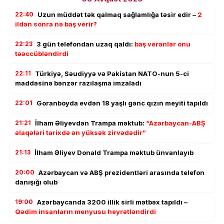
22:40
Uzun müddət tək qalmaq sağlamlığa təsir edir –
2
ildən sonra nə baş verir?
22:23
3 gün telefondan uzaq qaldı:
baş verənlər onu
təəccübləndirdi
22:11
Türkiyə, Səudiyyə və Pakistan NATO-nun 5-ci
maddəsinə bənzər razılaşma imzaladı
22:01
Goranboyda evdən 18 yaşlı gənc qızın meyiti tapıldı
21:21
İlham Əliyevdən Trampa məktub:
“Azərbaycan-ABŞ
əlaqələri tarixdə ən yüksək zirvədədir”
21:13
İlham Əliyev Donald Trampa məktub ünvanlayıb
20:00
Azərbaycan və ABŞ prezidentləri arasında telefon
danışığı olub
19:00
Azərbaycanda 3200 illik sirli mətbəx tapıldı –
Qədim insanların menyusu heyrətləndirdi