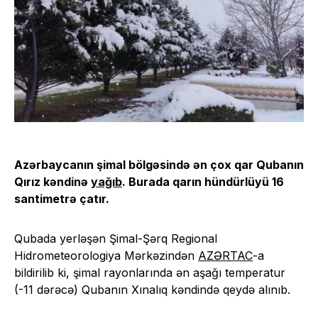
Azərbaycanın şimal bölgəsində ən çox qar Qubanın
Qırız kəndinə
yağıb
. Burada qarın hündürlüyü 16
santimetrə çatır.
Qubada yerləşən Şimal-Şərq Regional
Hidrometeorologiya Mərkəzindən
AZƏRTAC
-a
bildirilib ki, şimal rayonlarında ən aşağı temperatur
(-11 dərəcə) Qubanın Xınalıq kəndində qeydə alınıb.