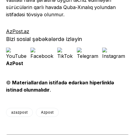
sürücülərin qarlı havada Quba-Xınalıq yolundan
istifadəsi tövsiyə olunmur.
AzPost.az
Bizi sosial şəbəkələrdə izləyin
AzPost
©
Materiallardan istifadə edərkən hiperlinklə
istinad olunmalıdır
.
azazpost
Azpost