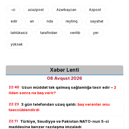
-ci
azazpost
Azərbaycan
Azpost
edir
ən
nda
reytinq
səyahət
təhlükəsiz
tərəfindən
verilib
yer
yüksək
Xəbər Lenti
08 Avqust 2026
22:40
Uzun müddət tək qalmaq sağlamlığa təsir edir –
2
ildən sonra nə baş verir?
22:23
3 gün telefondan uzaq qaldı:
baş verənlər onu
təəccübləndirdi
22:11
Türkiyə, Səudiyyə və Pakistan NATO-nun 5-ci
maddəsinə bənzər razılaşma imzaladı