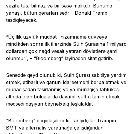
vəzifə tuta bilməz və bir səsə malikdir. Bununla
yanaşı, bütün qərarları sədr – Donald Tramp
təsdiqləyəcək.
“Üçillik üzvlük müddəti, nizamnamə qüvvəyə
mindikdən sonra ilk il ərzində Sülh Şurasına 1 milyard
dollardan çox nağd vəsait yatıran dövlətlərə şamil
olunmur”, – “Bloomberg” layihədən sitat gətirib.
Sənəddə qeyd olunub ki, Sülh Şurası sabitliyə yardım
etmək, etibarlı və qanuni idarəetməni bərpa etmək və
münaqişədən təsirlənmiş və ya münaqişə təhlükəsi
altında olan bölgələrdə davamlı sülhü təmin etmək
məqsədi daşıyan beynəlxalq təşkilatdır.
“Bloomberg” dəqiqləşdirib ki, tənqidçilər Trampın
BMT-yə alternativ yaratmağa çalışdığından