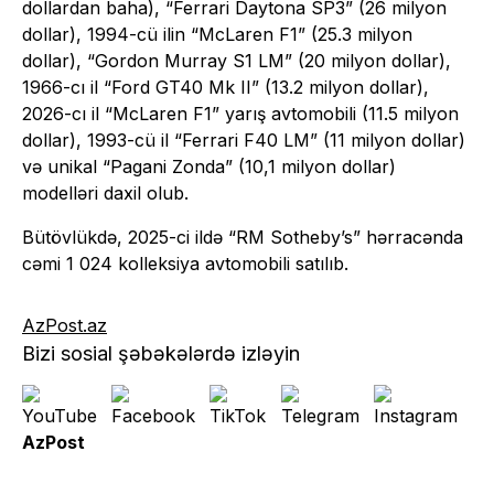
dollardan baha), “Ferrari Daytona SP3” (26 milyon
dollar), 1994-cü ilin “McLaren F1” (25.3 milyon
dollar), “Gordon Murray S1 LM” (20 milyon dollar),
1966-cı il “Ford GT40 Mk II” (13.2 milyon dollar),
2026-cı il “McLaren F1” yarış avtomobili (11.5 milyon
dollar), 1993-cü il “Ferrari F40 LM” (11 milyon dollar)
və unikal “Pagani Zonda” (10,1 milyon dollar)
modelləri daxil olub.
Bütövlükdə, 2025-ci ildə “RM Sotheby’s” hərracənda
cəmi 1 024 kolleksiya avtomobili satılıb.
AzPost.az
Bizi sosial şəbəkələrdə izləyin
AzPost