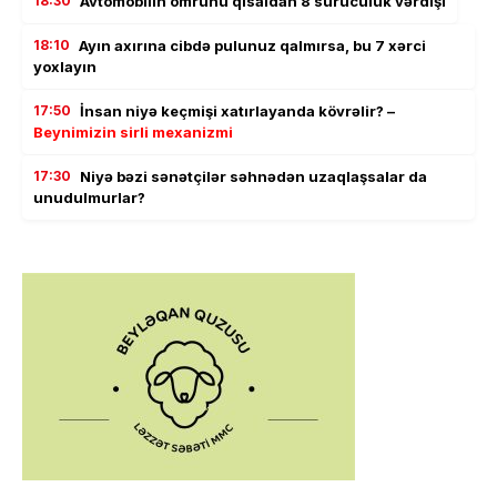
18:30
Avtomobilin ömrünü qısaldan 8 sürücülük vərdişi
18:10
Ayın axırına cibdə pulunuz qalmırsa, bu 7 xərci
yoxlayın
17:50
İnsan niyə keçmişi xatırlayanda kövrəlir? –
Beynimizin sirli mexanizmi
17:30
Niyə bəzi sənətçilər səhnədən uzaqlaşsalar da
unudulmurlar?