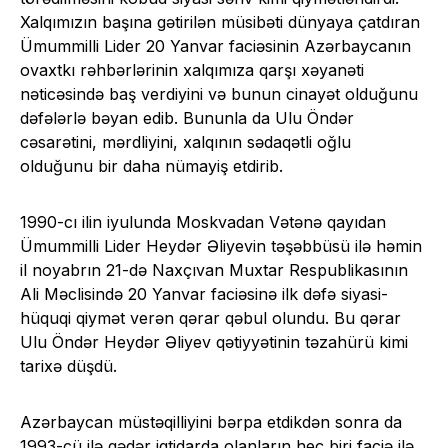
Xalqımızın başına gətirilən müsibəti dünyaya çatdıran
Ümummilli Lider 20 Yanvar faciəsinin Azərbaycanın
ovaxtkı rəhbərlərinin xalqımıza qarşı xəyanəti
nəticəsində baş verdiyini və bunun cinayət olduğunu
dəfələrlə bəyan edib. Bununla da Ulu Öndər
cəsarətini, mərdliyini, xalqının sədaqətli oğlu
olduğunu bir daha nümayiş etdirib.
1990-cı ilin iyulunda Moskvadan Vətənə qayıdan
Ümummilli Lider Heydər Əliyevin təşəbbüsü ilə həmin
il noyabrın 21-də Naxçıvan Muxtar Respublikasının
Ali Məclisində 20 Yanvar faciəsinə ilk dəfə siyasi-
hüquqi qiymət verən qərar qəbul olundu. Bu qərar
Ulu Öndər Heydər Əliyev qətiyyətinin təzahürü kimi
tarixə düşdü.
Azərbaycan müstəqilliyini bərpa etdikdən sonra da
1993-cü ilə qədər iqtidarda olanların heç biri faciə ilə