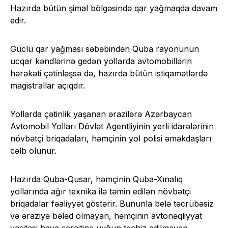
Hazırda bütün şimal bölgəsində qar yağmaqda davam
edir.
Güclü qar yağması səbəbindən Quba rayonunun
ucqar kəndlərinə gedən yollarda avtomobillərin
hərəkəti çətinləşsə də, hazırda bütün istiqamətlərdə
magistrallar açıqdır.
Yollarda çətinlik yaşanan ərazilərə Azərbaycan
Avtomobil Yolları Dövlət Agentliyinin yerli idarələrinin
növbətçi briqadaları, həmçinin yol polisi əməkdaşları
cəlb olunur.
Hazırda Quba-Qusar, həmçinin Quba-Xınalıq
yollarında ağır texnika ilə təmin edilən növbətçi
briqadalar fəaliyyət göstərir. Bununla belə təcrübəsiz
və əraziyə bələd olmayan, həmçinin avtonəqliyyat
vasitəsi hava şəraitinə uyğun təchiz edilməyən