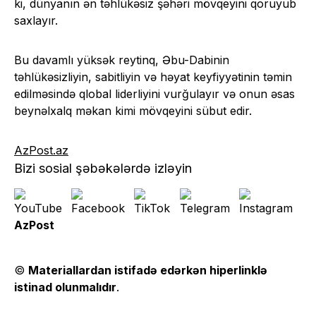
ki, dünyanın ən təhlükəsiz şəhəri mövqeyini qoruyub
saxlayır.
Bu davamlı yüksək reytinq, Əbu-Dabinin
təhlükəsizliyin, sabitliyin və həyat keyfiyyətinin təmin
edilməsində qlobal liderliyini vurğulayır və onun əsas
beynəlxalq məkan kimi mövqeyini sübut edir.
AzPost.az
Bizi sosial şəbəkələrdə izləyin
AzPost
©
Materiallardan istifadə edərkən hiperlinklə
istinad olunmalıdır
.