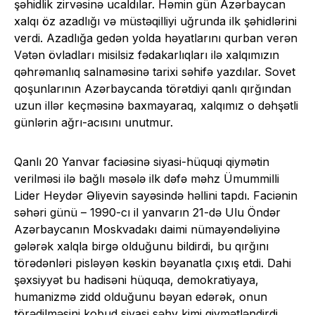
şəhidlik zirvəsinə ucaldılar. Həmin gün Azərbaycan
xalqı öz azadlığı və müstəqilliyi uğrunda ilk şəhidlərini
verdi. Azadlığa gedən yolda həyatlarını qurban verən
Vətən övladları misilsiz fədakarlıqları ilə xalqımızın
qəhrəmanlıq salnaməsinə tarixi səhifə yazdılar. Sovet
qoşunlarının Azərbaycanda törətdiyi qanlı qırğından
uzun illər keçməsinə baxmayaraq, xalqımız o dəhşətli
günlərin ağrı-acısını unutmur.
Qanlı 20 Yanvar faciəsinə siyasi-hüquqi qiymətin
verilməsi ilə bağlı məsələ ilk dəfə məhz Ümummilli
Lider Heydər Əliyevin sayəsində həllini tapdı. Faciənin
səhəri günü – 1990-cı il yanvarın 21-də Ulu Öndər
Azərbaycanın Moskvadakı daimi nümayəndəliyinə
gələrək xalqla birgə olduğunu bildirdi, bu qırğını
törədənləri pisləyən kəskin bəyanatla çıxış etdi. Dahi
şəxsiyyət bu hadisəni hüquqa, demokratiyaya,
humanizmə zidd olduğunu bəyan edərək, onun
törədilməsini kobud siyasi səhv kimi qiymətləndirdi.