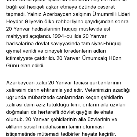
bağlı əsl həqiqəti aşkar etməyə özündə cəsarət
tapmadı. Yalnız Azərbaycan xalqının Ümummilli Lideri
Heydər Əliyevin ölkə rəhbərliyinə qayıdışından sonra
20 Yanvar hadisələrinin hüquqi müstəvidə əsl
mahiyyəti açıqlandı. 1994-cü ildə 20 Yanvar
hadisələrinə dövlət səviyyəsində tam siyasi-hüquqi
qiymət verildi və cinayəti törədənlərin adları
ictimaiyyətə çatdırıldı. 20 Yanvar Ümumxalq Hüzn
Günü elan edildi.
Azərbaycan xalqı 20 Yanvar faciəsi qurbanlarının
xatirəsini dərin ehtiramla yad edir. Vətənimizin azadlığı
uğrunda mübarizədə canlarından keçən şəhidlərin
xatirəsi daim əziz tutulduğu kimi, onların ailə üzvləri,
doğmaları da hərtərəfli dövlət qayğısı ilə əhatə
olunub. 20 Yanvar şəhidlərinin ailə üzvlərinin və
əlillərin sosial müdafiəsinin təmin olunması
istiqamətində mütəmadi tədbirlər həyata keçirilir.