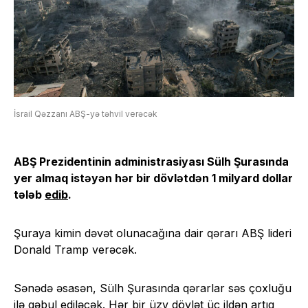
İsrail Qəzzanı ABŞ-yə təhvil verəcək
ABŞ Prezidentinin administrasiyası Sülh Şurasında
yer almaq istəyən hər bir dövlətdən 1 milyard dollar
tələb
edib
.
Şuraya kimin dəvət olunacağına dair qərarı ABŞ lideri
Donald Tramp verəcək.
Sənədə əsasən, Sülh Şurasında qərarlar səs çoxluğu
ilə qəbul ediləcək. Hər bir üzv dövlət üç ildən artıq