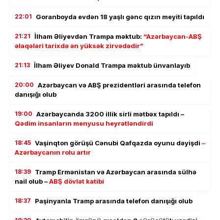
22:01
Goranboyda evdən 18 yaşlı gənc qızın meyiti tapıldı
21:21
İlham Əliyevdən Trampa məktub:
“Azərbaycan-ABŞ
əlaqələri tarixdə ən yüksək zirvədədir”
21:13
İlham Əliyev Donald Trampa məktub ünvanlayıb
20:00
Azərbaycan və ABŞ prezidentləri arasında telefon
danışığı olub
19:00
Azərbaycanda 3200 illik sirli mətbəx tapıldı –
Qədim insanların menyusu heyrətləndirdi
18:45
Vaşinqton görüşü Cənubi Qafqazda oyunu dəyişdi
–
Azərbaycanın rolu artır
18:39
Tramp Ermənistan və Azərbaycan arasında sülhə
nail olub –
ABŞ dövlət katibi
18:37
Paşinyanla Tramp arasında telefon danışığı olub