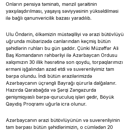
Onların pensiya təminatı, mənzil şəraitinin
yaxşılaşdırılması, yaşayış səviyyəsinin yüksəldilməsi
ilə bağlı qanunvericilik bazası yaradılıb.
Ulu Öndərin, ölkəmizin müstəqilliyi və ərazi bütövlüyü
uğrunda mübarizədə canlarından keçmiş bütün
şəhidlərin ruhları bu gün şaddır. Çünki Müzəffər Ali
Baş Komandanın rəhbərliyi ilə Azərbaycan Ordusu
xalqımızın 30 illik həsrətinə son qoydu, torpaqlarımızı
erməni işğalından azad etdi və suverenliyimiz tam
bərpa olundu. İndi bütün ərazilərimizdə
Azərbaycanın üçrəngli Bayrağı qürurla dalğalanır.
Hazırda Qarabağda və Şərqi Zəngəzurda
genişmiqyaslı bərpa-quruculuq işləri gedir, Böyük
Qayıdış Proqramı uğurla icra olunur.
Azərbaycanın ərazi bütövlüyünün və suverenliyinin
tam bərpası bütün şəhidlərimizin, o cümlədən 20