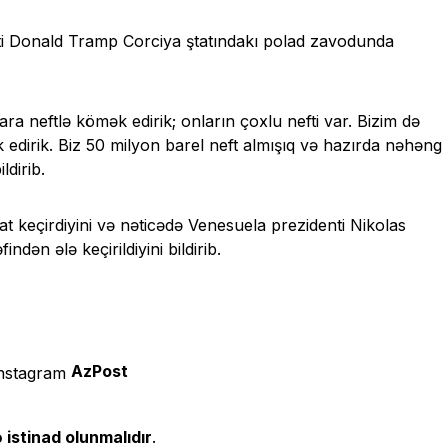
nti Donald Tramp Corciya ştatındakı polad zavodunda
ara neftlə kömək edirik; onların çoxlu nefti var. Bizim də
edirik. Biz 50 milyon barel neft almışıq və hazırda nəhəng
dirib.
 keçirdiyini və nəticədə Venesuela prezidenti Nikolas
dən ələ keçirildiyini bildirib.
AzPost
 istinad olunmalıdır
.