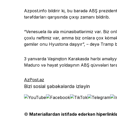
Azpost.info bildirir ki, bu barədə ABŞ prezide
tərəfdarları qarşısında çıxışı zamanı bildirib.
“Venesuela ilə əla münasibətlərimiz var. Biz onl
çoxlu neftimiz var, amma biz onlara çox kömək 
gəmilər onu Hyustona daşıyır”, – deyə Tramp bil
3 yanvarda Vaşinqton Karakasda hərbi əməliyyat
Maduro və həyat yoldaşının ABŞ qüvvələri tərəfin
AzPost.az
Bizi sosial şəbəkələrdə izləyin
©
Materiallardan istifadə edərkən hiperlinklə