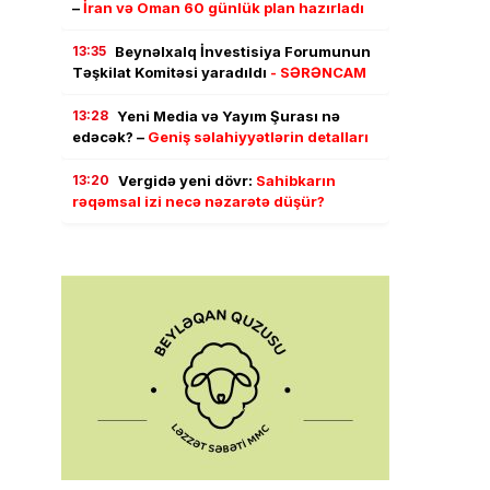
–
İran və Oman 60 günlük plan hazırladı
13:35
Beynəlxalq İnvestisiya Forumunun
Təşkilat Komitəsi yaradıldı
- SƏRƏNCAM
13:28
Yeni Media və Yayım Şurası nə
edəcək? –
Geniş səlahiyyətlərin detalları
13:20
Vergidə yeni dövr:
Sahibkarın
rəqəmsal izi necə nəzarətə düşür?