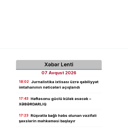
Xəbər Lenti
07 Avqust 2026
18:02
Jurnalistika ixtisası üzrə qabiliyyət
imtahanının nəticələri açıqlandı
17:43
Həftəsonu güclü külək əsəcək –
XƏBƏRDARLIQ
17:23
Rüşvətlə bağlı həbs olunan vəzifəli
şəxslərin məhkəməsi başlayır