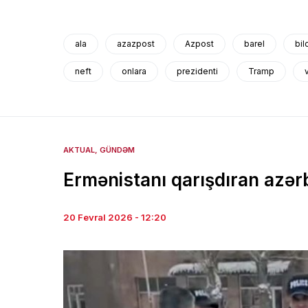
ala
azazpost
Azpost
barel
bil
neft
onlara
prezidenti
Tramp
AKTUAL
GÜNDƏM
Ermənistanı qarışdıran azərb
20 Fevral 2026 - 12:20