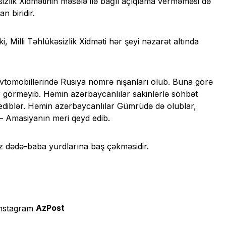
kəsizlik Xidmətinin məsələ ilə bağlı açıqlama verməməsi də
 biridir.
 Milli Təhlükəsizlik Xidməti hər şeyi nəzarət altında
 avtomobillərində Rusiya nömrə nişanları olub. Buna görə
ir görməyib. Həmin azərbaycanlılar sakinlərlə söhbət
gediblər. Həmin azərbaycanlılar Gümrüdə də olublar,
 – Amasiyanın meri qeyd edib.
öz dədə-baba yurdlarına baş çəkməsidir.
AzPost