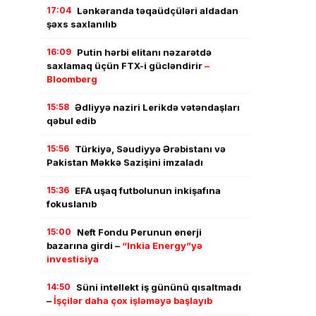
17:04
Lənkəranda təqaüdçüləri aldadan
şəxs saxlanılıb
16:09
Putin hərbi elitanı nəzarətdə
saxlamaq üçün FTX-i gücləndirir
–
Bloomberg
15:58
Ədliyyə naziri Lerikdə vətəndaşları
qəbul edib
15:56
Türkiyə, Səudiyyə Ərəbistanı və
Pakistan Məkkə Sazişini imzaladı
15:36
EFA uşaq futbolunun inkişafına
fokuslanıb
15:00
Neft Fondu Perunun enerji
bazarına girdi –
“Inkia Energy”yə
investisiya
14:50
Süni intellekt iş gününü qısaltmadı
–
İşçilər daha çox işləməyə başlayıb