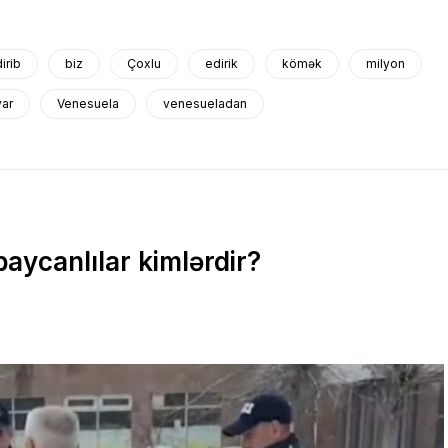
dirib
biz
Çoxlu
edirik
kömək
milyon
var
Venesuela
venesueladan
aycanlılar kimlərdir?