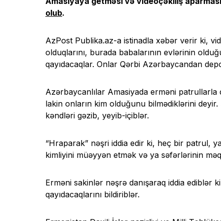
Amasiyaya getməsi və videoçəkiliş aparması
olub
.
AzPost Publika.az-a istinadla xəbər verir ki, 
olduqlarını, burada babalarının evlərinin olduğun
qayıdacaqlar. Onlar Qərbi Azərbaycandan deport
Azərbaycanlılar Amasiyada erməni patrullarla da
lakin onların kim olduğunu bilmədiklərini deyir
kəndləri gəzib, yeyib-içiblər.
“Hraparak” nəşri iddia edir ki, heç bir patrul,
kimliyini müəyyən etmək və ya səfərlərinin məq
Erməni sakinlər nəşrə danışaraq iddia ediblər k
qayıdacaqlarını bildiriblər.