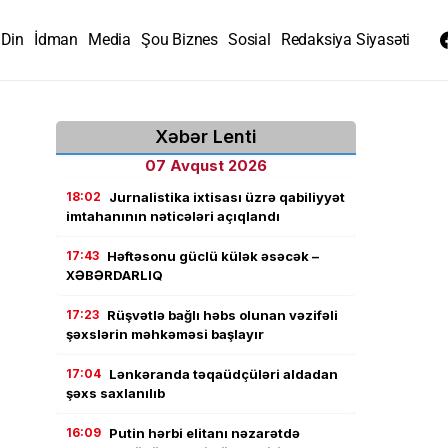
Din
İdman
Media
Şou Biznes
Sosial
Redaksiya Siyasəti
Xəbər Lenti
07 Avqust 2026
18:02
Jurnalistika ixtisası üzrə qabiliyyət
imtahanının nəticələri açıqlandı
17:43
Həftəsonu güclü külək əsəcək –
XƏBƏRDARLIQ
17:23
Rüşvətlə bağlı həbs olunan vəzifəli
şəxslərin məhkəməsi başlayır
17:04
Lənkəranda təqaüdçüləri aldadan
şəxs saxlanılıb
16:09
Putin hərbi elitanı nəzarətdə