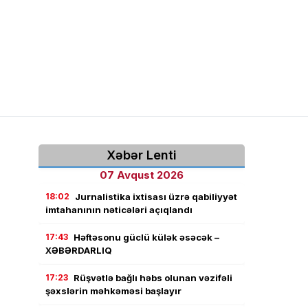
Xəbər Lenti
07 Avqust 2026
18:02
Jurnalistika ixtisası üzrə qabiliyyət
imtahanının nəticələri açıqlandı
17:43
Həftəsonu güclü külək əsəcək –
XƏBƏRDARLIQ
17:23
Rüşvətlə bağlı həbs olunan vəzifəli
şəxslərin məhkəməsi başlayır