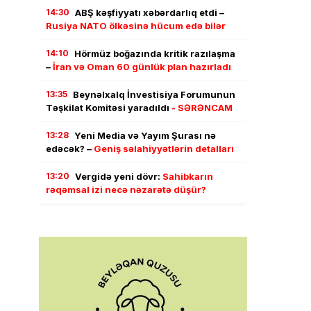
14:30
ABŞ kəşfiyyatı xəbərdarlıq etdi –
Rusiya NATO ölkəsinə hücum edə bilər
14:10
Hörmüz boğazında kritik razılaşma
–
İran və Oman 60 günlük plan hazırladı
13:35
Beynəlxalq İnvestisiya Forumunun
Təşkilat Komitəsi yaradıldı
- SƏRƏNCAM
13:28
Yeni Media və Yayım Şurası nə
edəcək? –
Geniş səlahiyyətlərin detalları
13:20
Vergidə yeni dövr:
Sahibkarın
rəqəmsal izi necə nəzarətə düşür?