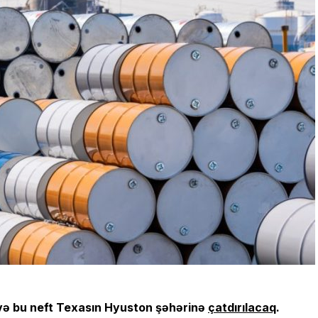
 və bu neft Texasın Hyuston şəhərinə
çatdırılacaq
.