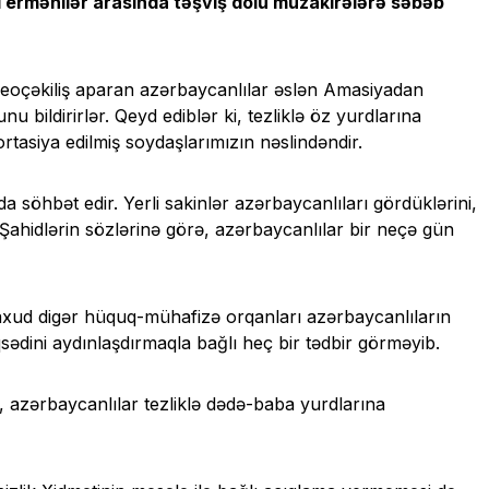
 ermənilər arasında təşviş dolu müzakirələrə səbəb
videoçəkiliş aparan azərbaycanlılar əslən Amasiyadan
u bildirirlər. Qeyd ediblər ki, tezliklə öz yurdlarına
asiya edilmiş soydaşlarımızın nəslindəndir.
 söhbət edir. Yerli sakinlər azərbaycanlıları gördüklərini,
. Şahidlərin sözlərinə görə, azərbaycanlılar bir neçə gün
 yaxud digər hüquq-mühafizə orqanları azərbaycanlıların
sədini aydınlaşdırmaqla bağlı heç bir tədbir görməyib.
i, azərbaycanlılar tezliklə dədə-baba yurdlarına