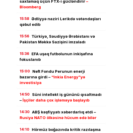
saxlamaq üçün FTX-i gücləndirir
–
Bloomberg
15:58
Ədliyyə naziri Lerikdə vətəndaşları
qəbul edib
15:56
Türkiyə, Səudiyyə Ərəbistanı və
Pakistan Məkkə Sazişini imzaladı
15:36
EFA uşaq futbolunun inkişafına
fokuslanıb
15:00
Neft Fondu Perunun enerji
bazarına girdi –
“Inkia Energy”yə
investisiya
14:50
Süni intellekt iş gününü qısaltmadı
–
İşçilər daha çox işləməyə başlayıb
14:30
ABŞ kəşfiyyatı xəbərdarlıq etdi –
Rusiya NATO ölkəsinə hücum edə bilər
14:10
Hörmüz boğazında kritik razılaşma