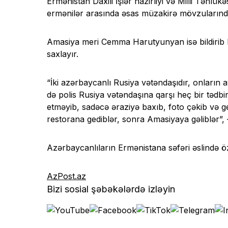
Ermənistan Daxili İşlər nazirliyi və Milli Təhlü
ermənilər arasında əsas müzakirə mövzularından
Amasiya meri Cemma Harutyunyan isə bildirib ki,
saxlayır.
“İki azərbaycanlı Rusiya vətəndaşıdır, onların
də polis Rusiya vətəndaşına qarşı heç bir tədb
etməyib, sadəcə əraziyə baxıb, foto çəkib və 
restorana gediblər, sonra Amasiyaya gəliblər”,
Azərbaycanlıların Ermənistana səfəri əslində 
AzPost.az
Bizi sosial şəbəkələrdə izləyin