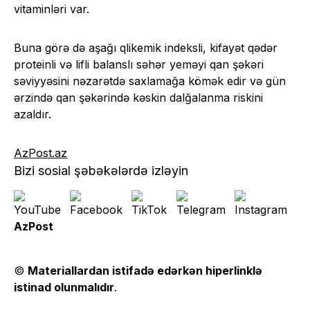
vitaminləri var.
Buna görə də aşağı qlikemik indeksli, kifayət qədər
proteinli və lifli balanslı səhər yeməyi qan şəkəri
səviyyəsini nəzarətdə saxlamağa kömək edir və gün
ərzində qan şəkərində kəskin dalğalanma riskini
azaldır.
AzPost.az
Bizi sosial şəbəkələrdə izləyin
AzPost
©
Materiallardan istifadə edərkən hiperlinklə
istinad olunmalıdır
.