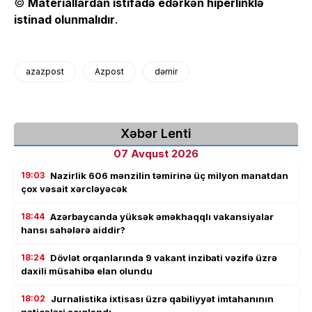
©
Materiallardan istifadə edərkən hiperlinklə
istinad olunmalıdır
.
azazpost
Azpost
dəmir
Xəbər Lenti
07 Avqust 2026
19:03
Nazirlik 606 mənzilin təmirinə üç milyon manatdan
çox vəsait xərcləyəcək
18:44
Azərbaycanda yüksək əməkhaqqlı vakansiyalar
hansı sahələrə aiddir?
18:24
Dövlət orqanlarında 9 vakant inzibati vəzifə üzrə
daxili müsahibə elan olundu
18:02
Jurnalistika ixtisası üzrə qabiliyyət imtahanının
nəticələri açıqlandı