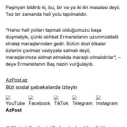
Paşinyan bildirib ki, bu, bir və ya iki ilin məsələsi deyil.
Tez bir zamanda həll yolu tapılmalıdır.
“Hansı həll yolları tapmalı olduğumuzu başa
düşməliyik, çünki söhbət Ermənistanın uzunmüddətli
strateji maraqlarından gedir. Bütün dost ölkələr
özlərini çıxılmaz vəziyyətə salmalı deyil,
maraqlarımıza xidmət etməkdə maraqlı olmalıdırlar”, –
deyə Ermənistanın Baş naziri vurğulayıb.
AzPost.az
Bizi sosial şəbəkələrdə izləyin
AzPost