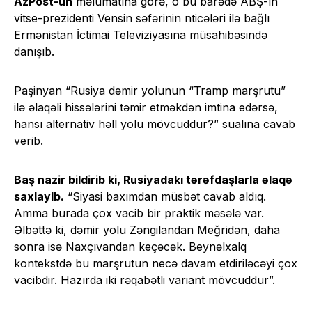
AzPost-un
məlumatına görə, o bu barədə ABŞ-ın
vitse-prezidenti Vensin səfərinin nticələri ilə bağlı
Ermənistan İctimai Televiziyasına müsahibəsində
danışıb.
Paşinyan “Rusiya dəmir yolunun “Tramp marşrutu”
ilə əlaqəli hissələrini təmir etməkdən imtina edərsə,
hansı alternativ həll yolu mövcuddur?” sualına cavab
verib.
Baş nazir bildirib ki, Rusiyadakı tərəfdaşlarla əlaqə
saxlaylb.
“Siyasi baxımdan müsbət cavab aldıq.
Amma burada çox vacib bir praktik məsələ var.
Əlbəttə ki, dəmir yolu Zəngilandan Meğridən, daha
sonra isə Naxçıvandan keçəcək. Beynəlxalq
kontekstdə bu marşrutun necə davam etdiriləcəyi çox
vacibdir. Hazırda iki rəqabətli variant mövcuddur”.