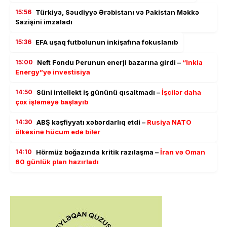
15:56
Türkiyə, Səudiyyə Ərəbistanı və Pakistan Məkkə
Sazişini imzaladı
15:36
EFA uşaq futbolunun inkişafına fokuslanıb
15:00
Neft Fondu Perunun enerji bazarına girdi –
“Inkia
Energy”yə investisiya
14:50
Süni intellekt iş gününü qısaltmadı –
İşçilər daha
çox işləməyə başlayıb
14:30
ABŞ kəşfiyyatı xəbərdarlıq etdi –
Rusiya NATO
ölkəsinə hücum edə bilər
14:10
Hörmüz boğazında kritik razılaşma –
İran və Oman
60 günlük plan hazırladı