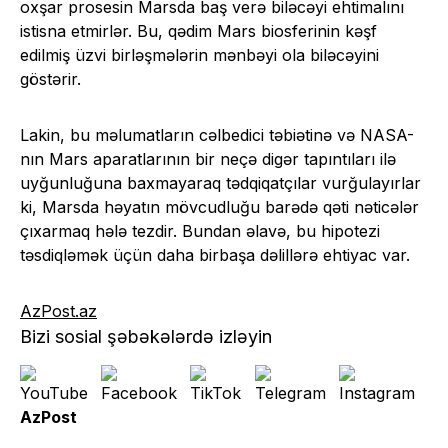
oxşar prosesin Marsda baş verə biləcəyi ehtimalını
istisna etmirlər. Bu, qədim Mars biosferinin kəşf
edilmiş üzvi birləşmələrin mənbəyi ola biləcəyini
göstərir.
Lakin, bu məlumatların cəlbedici təbiətinə və NASA-
nın Mars aparatlarının bir neçə digər tapıntıları ilə
uyğunluğuna baxmayaraq tədqiqatçılar vurğulayırlar
ki, Marsda həyatın mövcudluğu barədə qəti nəticələr
çıxarmaq hələ tezdir. Bundan əlavə, bu hipotezi
təsdiqləmək üçün daha birbaşa dəlillərə ehtiyac var.
AzPost.az
Bizi sosial şəbəkələrdə izləyin
AzPost