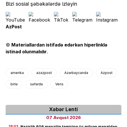
Bizi sosial şəbəkələrdə izləyin
AzPost
©
Materiallardan istifadə edərkən hiperlinklə
istinad olunmalıdır
.
amerika
azazpost
Azərbaycanda
Azpost
birlə
səfərdə
Vens
Xəbər Lenti
07 Avqust 2026
19:03
Nazirlik 606 mənzilin təmirinə üç milyon manatdan