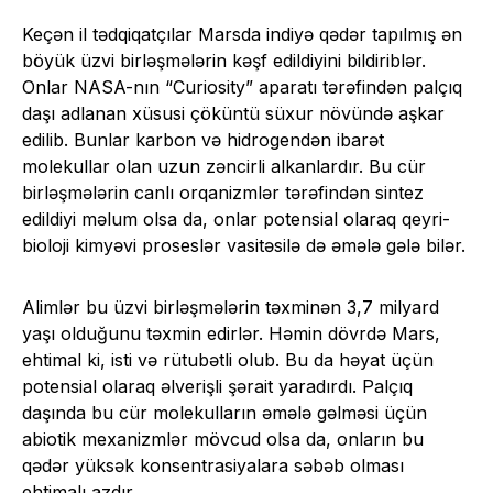
Keçən il tədqiqatçılar Marsda indiyə qədər tapılmış ən
böyük üzvi birləşmələrin kəşf edildiyini bildiriblər.
Onlar NASA-nın “Curiosity” aparatı tərəfindən palçıq
daşı adlanan xüsusi çöküntü süxur növündə aşkar
edilib. Bunlar karbon və hidrogendən ibarət
molekullar olan uzun zəncirli alkanlardır. Bu cür
birləşmələrin canlı orqanizmlər tərəfindən sintez
edildiyi məlum olsa da, onlar potensial olaraq qeyri-
bioloji kimyəvi proseslər vasitəsilə də əmələ gələ bilər.
Alimlər bu üzvi birləşmələrin təxminən 3,7 milyard
yaşı olduğunu təxmin edirlər. Həmin dövrdə Mars,
ehtimal ki, isti və rütubətli olub. Bu da həyat üçün
potensial olaraq əlverişli şərait yaradırdı. Palçıq
daşında bu cür molekulların əmələ gəlməsi üçün
abiotik mexanizmlər mövcud olsa da, onların bu
qədər yüksək konsentrasiyalara səbəb olması
ehtimalı azdır.