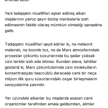
Yeni tədqiqatın müəllifləri aşkar edilmiş alkan
miqdarının yalnız qeyri-bioloji mənbələrlə izah
edilməsinin faktiki olaraq mümkün olmadığı qənaətinə
gəlib.
Tədqiqatın müəllifləri qeyd edirlər ki, nə meteorit
materialı, nə kosmik toz, nə də Mars atmosferindəki
proseslər çöküntü süxurlarında bu qədər yüksək
üzvi tərkibi izah edə bilməz. Bundan əlavə, təhlillər
göstərdi ki, Mars çöküntülərində üzvi molekulların
konsentrasiyası təəccüblü dərəcədə cəmi bir neçə
milyon illik quru süxurlarındakı oxşar birləşmələrin
səviyyələrinə yaxındır.
Yer üzündəki alkanlar bu miqdarda əsasən canlı
orqanizmlər tərəfindən əmələ gəldiyindən, alimlər