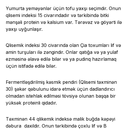
Yumurta yeməyənlər üçün tofu yaxşı seçimdir. Onun
qlisemi indeksi 15 civarındadır və tərkibində bitki
mənşəli protein və kalsium var. Tərəvəz və göyərti ilə
yaxşı uyğunlaşır.
Qlisemik indeksi 30 civarında olan Çia toxumları lif və
amin turşuları ilə zəngindir. Onlar qatığa və ya yulaf
ezməsinə əlavə edilə bilər və ya pudinq hazırlamaq
üçün istifadə edilə bilər.
Fermentləşdirilmiş kəsmik pendiri (Qlisemi təxminən
30) şəkər qəbulunu idarə etmək üçün dadlandırıcı
olmadan istehlak edilməsi tövsiyə olunan başqa bir
yüksək proteinli qidadır.
Təxminən 44 qlikemik indeksə malik buğda kəpəyi
dəbura daxildir. Onun tərkibində çoxlu lif və B