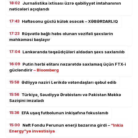
18:02
Jurnalistika ixtisası üzrə qabiliyyət imtahanının
nəticələri açıqlandı
17:43
Həftəsonu güclü külək əsəcək – XƏBƏRDARLIQ
17:23
Rüşvətlə bağlı həbs olunan vəzifəli şəxslərin
məhkəməsi başlayır
17:04
Lənkəranda təqaüdçüləri aldadan şəxs saxlanılıb
16:09
Putin hərbi elitanı nəzarətdə saxlamaq üçün FTX-i
gücləndirir
– Bloomberg
15:58
Ədliyyə naziri Lerikdə vətəndaşları qəbul edib
15:56
Türkiyə, Səudiyyə Ərəbistanı və Pakistan Məkkə
Sazişini imzaladı
15:36
EFA uşaq futbolunun inkişafına fokuslanıb
15:00
Neft Fondu Perunun enerji bazarına girdi –
“Inkia
Energy”yə investisiya