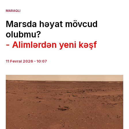
MARAQLI
Marsda həyat mövcud
olubmu?
- Alimlərdən yeni kəşf
11 Fevral 2026 - 10:07