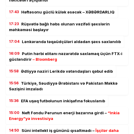
17:43
Həftəsonu güclü külək əsəcək – XƏBƏRDARLIQ
17:23
Rüşvətlə bağlı həbs olunan vəzifəli şəxslərin
məhkəməsi başlayır
17:04
Lənkəranda təqaüdçüləri aldadan şəxs saxlanılıb
16:09
Putin hərbi elitanı nəzarətdə saxlamaq üçün FTX-i
gücləndirir
– Bloomberg
15:58
Ədliyyə naziri Lerikdə vətəndaşları qəbul edib
15:56
Türkiyə, Səudiyyə Ərəbistanı və Pakistan Məkkə
Sazişini imzaladı
15:36
EFA uşaq futbolunun inkişafına fokuslanıb
15:00
Neft Fondu Perunun enerji bazarına girdi –
“Inkia
Energy”yə investisiya
14:50
Süni intellekt iş gününü qısaltmadı –
İşçilər daha