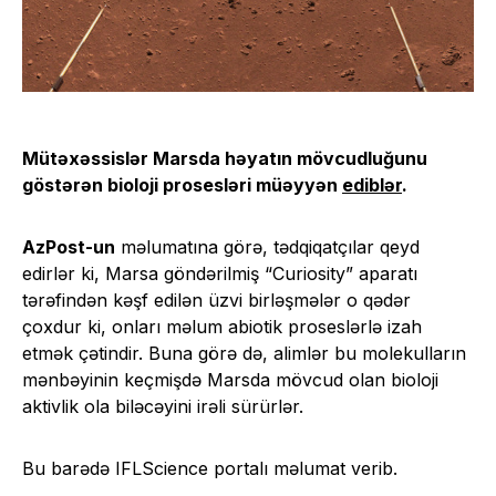
Mütəxəssislər Marsda həyatın mövcudluğunu
göstərən bioloji prosesləri müəyyən
ediblər
.
AzPost-un
məlumatına görə, tədqiqatçılar qeyd
edirlər ki, Marsa göndərilmiş “Curiosity” aparatı
tərəfindən kəşf edilən üzvi birləşmələr o qədər
çoxdur ki, onları məlum abiotik proseslərlə izah
etmək çətindir. Buna görə də, alimlər bu molekulların
mənbəyinin keçmişdə Marsda mövcud olan bioloji
aktivlik ola biləcəyini irəli sürürlər.
Bu barədə IFLScience portalı məlumat verib.