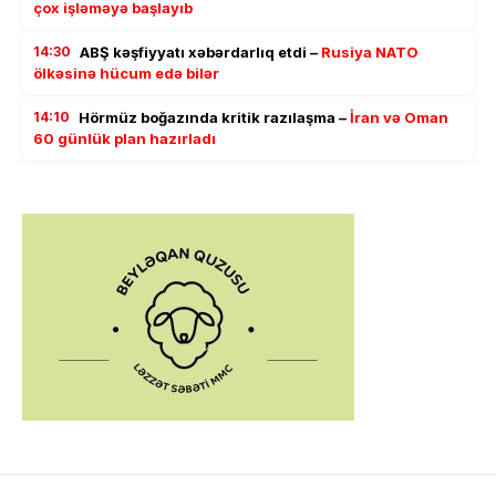
çox işləməyə başlayıb
14:30
ABŞ kəşfiyyatı xəbərdarlıq etdi –
Rusiya NATO
ölkəsinə hücum edə bilər
14:10
Hörmüz boğazında kritik razılaşma –
İran və Oman
60 günlük plan hazırladı