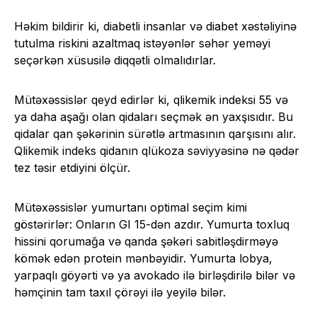
Həkim bildirir ki, diabetli insanlar və diabet xəstəliyinə
tutulma riskini azaltmaq istəyənlər səhər yeməyi
seçərkən xüsusilə diqqətli olmalıdırlar.
Mütəxəssislər qeyd edirlər ki, qlikemik indeksi 55 və
ya daha aşağı olan qidaları seçmək ən yaxşısıdır. Bu
qidalar qan şəkərinin sürətlə artmasının qarşısını alır.
Qlikemik indeks qidanın qlükoza səviyyəsinə nə qədər
tez təsir etdiyini ölçür.
Mütəxəssislər yumurtanı optimal seçim kimi
göstərirlər: Onların GI 15-dən azdır. Yumurta toxluq
hissini qorumağa və qanda şəkəri sabitləşdirməyə
kömək edən protein mənbəyidir. Yumurta lobya,
yarpaqlı göyərti və ya avokado ilə birləşdirilə bilər və
həmçinin tam taxıl çörəyi ilə yeyilə bilər.