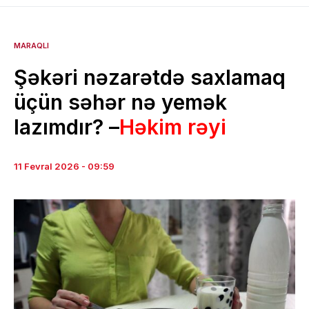
MARAQLI
Şəkəri nəzarətdə saxlamaq
üçün səhər nə yemək
lazımdır? –
Həkim rəyi
11 Fevral 2026 - 09:59