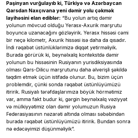
Paşinyan vurğulayıb ki, Türkiyə və Azərbaycan
Qarsdan Naxçıvana yeni dəmir yolu çəkmək
layihəsini elan ediblər:
“Bu yolun artıq dəmir
yolunun mövcud olduğu Yerasx-Axurik marşrutu
boyunca uzanacağını gözləyirik. Yerasx hissəsi cəmi
bir neçə kilometr, Axurik hissəsi isə daha da qısadır.
İndi rəqabət üstünlüklərimizə diqqət yetirməliyik.
Burada görürük ki, beynəlxalq kontekstdə dəmir
yolunun bu hissəsinin Rusiyanın yurisdiksiyasında
olması Qars-Dilicu marşrutunu daha əlverişli şəkildə
təqdim etmək üçün istifadə olunur. Bu, bizim üçün
problemdir, çünki sonda rəqabət üstünlüyümüzü
itiririk. Rusiyalı tərəfdaşlarımıza böyük hörmətimiz
var, amma fakt budur ki, gərgin beynəlxalq vəziyyət
və mülkiyyətimiz olan dəmir yolumuzun Rusiya
Federasiyasının nəzarəti altında olması səbəbindən
burada rəqabət üstünlüyümüzü itiririk. Bundan sonra
nə edəcəyimizi düşünməliyik”.