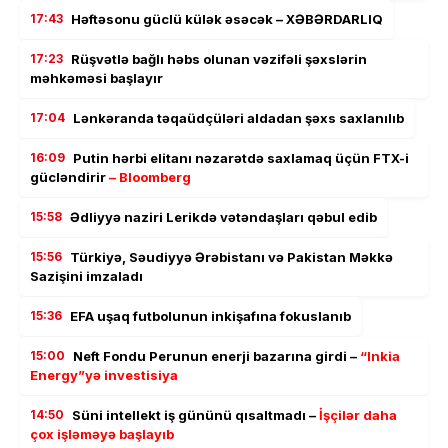
17:43
Həftəsonu güclü külək əsəcək – XƏBƏRDARLIQ
17:23
Rüşvətlə bağlı həbs olunan vəzifəli şəxslərin
məhkəməsi başlayır
17:04
Lənkəranda təqaüdçüləri aldadan şəxs saxlanılıb
16:09
Putin hərbi elitanı nəzarətdə saxlamaq üçün FTX-i
gücləndirir
– Bloomberg
15:58
Ədliyyə naziri Lerikdə vətəndaşları qəbul edib
15:56
Türkiyə, Səudiyyə Ərəbistanı və Pakistan Məkkə
Sazişini imzaladı
15:36
EFA uşaq futbolunun inkişafına fokuslanıb
15:00
Neft Fondu Perunun enerji bazarına girdi –
“Inkia
Energy”yə investisiya
14:50
Süni intellekt iş gününü qısaltmadı –
İşçilər daha
çox işləməyə başlayıb