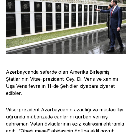
Azərbaycanda səfərdə olan Amerika Birləşmiş
Ştatlarının Vitse-prezidenti
Cey
. Di. Vens və xanımı
Uşa Vens fevralın 11-də Şəhidlər xiyabanı ziyarət
ediblər.
Vitse-prezident Azərbaycanın azadlığı və müstəqilliyi
uğrunda mübarizədə canlarını qurban vermiş
qəhrəman Vətən övladlarının əziz xatirəsini ehtiramla
anıb, “Əbədi məşəl” abidəsinin önünə əklil qoyub.