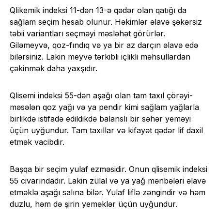
Qlikemik indeksi 11-dən 13-ə qədər olan qatığı da
sağlam seçim hesab olunur. Həkimlər əlavə şəkərsiz
təbii variantları seçməyi məsləhət görürlər.
Giləmeyvə, qoz-fındıq və ya bir az darçın əlavə edə
bilərsiniz. Lakin meyvə tərkibli içlikli məhsullardan
çəkinmək daha yaxşıdır.
Qlisemi indeksi 55-dən aşağı olan tam taxıl çörəyi-
məsələn qoz yağı və ya pendir kimi sağlam yağlarla
birlikdə istifadə edildikdə balanslı bir səhər yeməyi
üçün uyğundur. Tam taxıllar və kifayət qədər lif daxil
etmək vacibdir.
Başqa bir seçim yulaf ezməsidir. Onun qlisemik indeksi
55 civarındadır. Lakin zülal və ya yağ mənbələri əlavə
etməklə aşağı salına bilər. Yulaf liflə zəngindir və həm
duzlu, həm də şirin yeməklər üçün uyğundur.