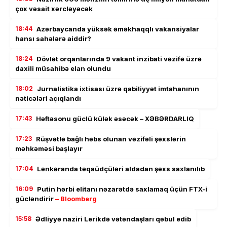
çox vəsait xərcləyəcək
18:44
Azərbaycanda yüksək əməkhaqqlı vakansiyalar
hansı sahələrə aiddir?
18:24
Dövlət orqanlarında 9 vakant inzibati vəzifə üzrə
daxili müsahibə elan olundu
18:02
Jurnalistika ixtisası üzrə qabiliyyət imtahanının
nəticələri açıqlandı
17:43
Həftəsonu güclü külək əsəcək – XƏBƏRDARLIQ
17:23
Rüşvətlə bağlı həbs olunan vəzifəli şəxslərin
məhkəməsi başlayır
17:04
Lənkəranda təqaüdçüləri aldadan şəxs saxlanılıb
16:09
Putin hərbi elitanı nəzarətdə saxlamaq üçün FTX-i
gücləndirir
– Bloomberg
15:58
Ədliyyə naziri Lerikdə vətəndaşları qəbul edib