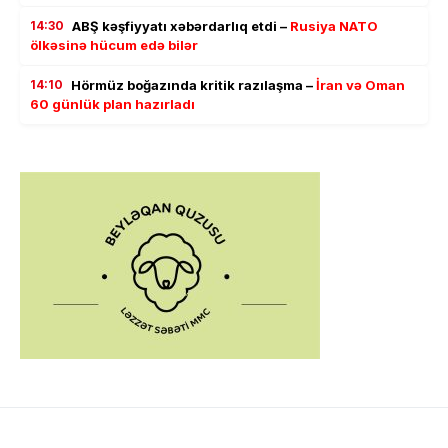
14:30
ABŞ kəşfiyyatı xəbərdarlıq etdi –
Rusiya NATO
ölkəsinə hücum edə bilər
14:10
Hörmüz boğazında kritik razılaşma –
İran və Oman
60 günlük plan hazırladı