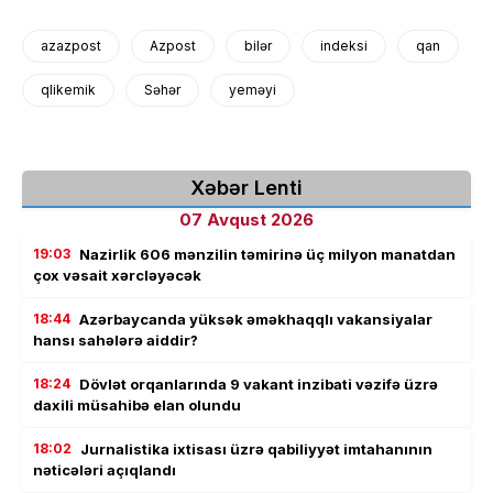
azazpost
Azpost
bilər
indeksi
qan
qlikemik
Səhər
yeməyi
Xəbər Lenti
07 Avqust 2026
19:03
Nazirlik 606 mənzilin təmirinə üç milyon manatdan
çox vəsait xərcləyəcək
18:44
Azərbaycanda yüksək əməkhaqqlı vakansiyalar
hansı sahələrə aiddir?
18:24
Dövlət orqanlarında 9 vakant inzibati vəzifə üzrə
daxili müsahibə elan olundu
18:02
Jurnalistika ixtisası üzrə qabiliyyət imtahanının
nəticələri açıqlandı