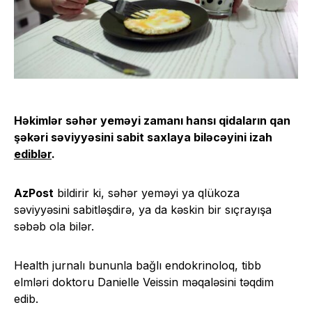
Həkimlər səhər yeməyi zamanı hansı qidaların qan
şəkəri səviyyəsini sabit saxlaya biləcəyini izah
ediblər
.
AzPost
bildirir ki, səhər yeməyi ya qlükoza
səviyyəsini sabitləşdirə, ya da kəskin bir sıçrayışa
səbəb ola bilər.
Health jurnalı bununla bağlı endokrinoloq, tibb
elmləri doktoru Danielle Veissin məqaləsini təqdim
edib.