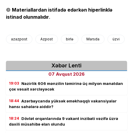
©
Materiallardan istifadə edərkən hiperlinklə
istinad olunmalıdır
.
azazpost
Azpost
birlə
Marsda
üzvi
Xəbər Lenti
07 Avqust 2026
19:03
Nazirlik 606 mənzilin təmirinə üç milyon manatdan
çox vəsait xərcləyəcək
18:44
Azərbaycanda yüksək əməkhaqqlı vakansiyalar
hansı sahələrə aiddir?
18:24
Dövlət orqanlarında 9 vakant inzibati vəzifə üzrə
daxili müsahibə elan olundu