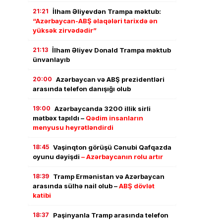
21:21
İlham Əliyevdən Trampa məktub:
“Azərbaycan-ABŞ əlaqələri tarixdə ən
yüksək zirvədədir”
21:13
İlham Əliyev Donald Trampa məktub
ünvanlayıb
20:00
Azərbaycan və ABŞ prezidentləri
arasında telefon danışığı olub
19:00
Azərbaycanda 3200 illik sirli
mətbəx tapıldı –
Qədim insanların
menyusu heyrətləndirdi
18:45
Vaşinqton görüşü Cənubi Qafqazda
oyunu dəyişdi
– Azərbaycanın rolu artır
18:39
Tramp Ermənistan və Azərbaycan
arasında sülhə nail olub –
ABŞ dövlət
katibi
18:37
Paşinyanla Tramp arasında telefon