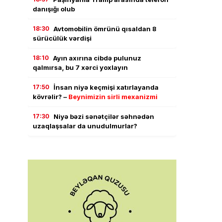
danışığı olub
18:30
Avtomobilin ömrünü qısaldan 8
sürücülük vərdişi
18:10
Ayın axırına cibdə pulunuz
qalmırsa, bu 7 xərci yoxlayın
17:50
İnsan niyə keçmişi xatırlayanda
kövrəlir? –
Beynimizin sirli mexanizmi
17:30
Niyə bəzi sənətçilər səhnədən
uzaqlaşsalar da unudulmurlar?