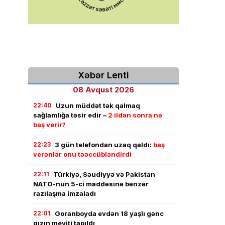
Xəbər Lenti
08 Avqust 2026
22:40
Uzun müddət tək qalmaq
sağlamlığa təsir edir –
2 ildən sonra nə
baş verir?
22:23
3 gün telefondan uzaq qaldı:
baş
verənlər onu təəccübləndirdi
22:11
Türkiyə, Səudiyyə və Pakistan
NATO-nun 5-ci maddəsinə bənzər
razılaşma imzaladı
22:01
Goranboyda evdən 18 yaşlı gənc
qızın meyiti tapıldı