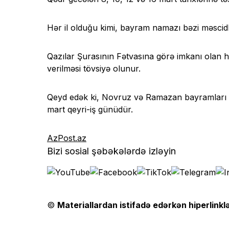
Hər il olduğu kimi, bayram namazı bəzi məscidl
Qazılar Şurasının Fətvasına görə imkanı olan h
verilməsi tövsiyə olunur.
Qeyd edək ki, Novruz və Ramazan bayramları ilə
mart qeyri-iş günüdür.
AzPost.az
Bizi sosial şəbəkələrdə izləyin
©
Materiallardan istifadə edərkən hiperlinklə