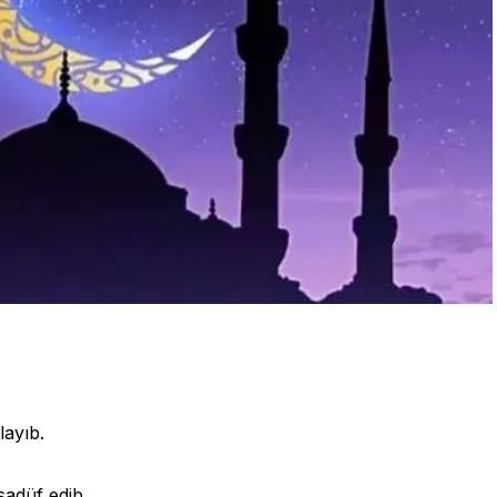
ayıb.
sadüf edib.