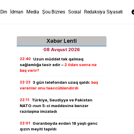
Din
İdman
Media
Şou Biznes
Sosial
Redaksiya Siyasəti
Xəbər Lenti
08 Avqust 2026
22:40
Uzun müddət tək qalmaq
sağlamlığa təsir edir –
2 ildən sonra nə
baş verir?
22:23
3 gün telefondan uzaq qaldı:
baş
verənlər onu təəccübləndirdi
22:11
Türkiyə, Səudiyyə və Pakistan
NATO-nun 5-ci maddəsinə bənzər
razılaşma imzaladı
22:01
Goranboyda evdən 18 yaşlı gənc
qızın meyiti tapıldı