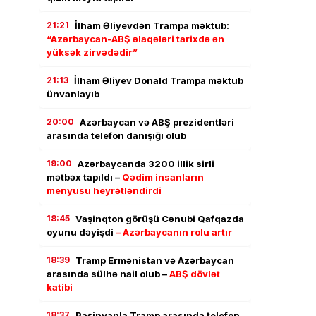
21:21
İlham Əliyevdən Trampa məktub:
“Azərbaycan-ABŞ əlaqələri tarixdə ən
yüksək zirvədədir”
21:13
İlham Əliyev Donald Trampa məktub
ünvanlayıb
20:00
Azərbaycan və ABŞ prezidentləri
arasında telefon danışığı olub
19:00
Azərbaycanda 3200 illik sirli
mətbəx tapıldı –
Qədim insanların
menyusu heyrətləndirdi
18:45
Vaşinqton görüşü Cənubi Qafqazda
oyunu dəyişdi
– Azərbaycanın rolu artır
18:39
Tramp Ermənistan və Azərbaycan
arasında sülhə nail olub –
ABŞ dövlət
katibi
18:37
Paşinyanla Tramp arasında telefon