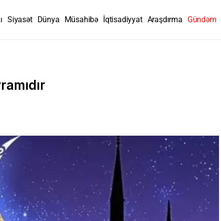
ı
Siyasət
Dünya
Müsahibə
İqtisadiyyat
Araşdırma
Gündəm
ramıdır