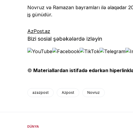
Novruz və Ramazan bayramları ilə əlaqədar 20, 
iş
günüdür.
AzPost.az
Bizi sosial şəbəkələrdə izləyin
©
Materiallardan istifadə edərkən hiperlinklə
azazpost
Azpost
Novruz
DÜNYA