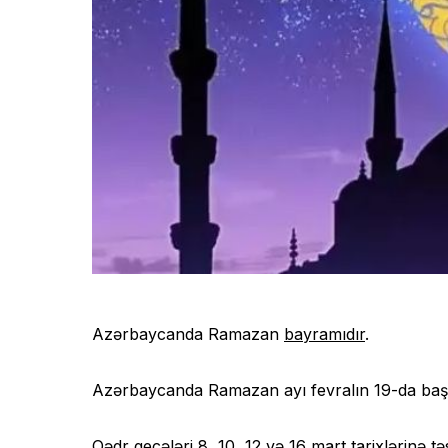
Azərbaycanda Ramazan
bayramıdır
.
Azərbaycanda Ramazan ayı fevralın 19-da başl
Qədr gecələri 8, 10, 12 və 16 mart tarixlərinə tə