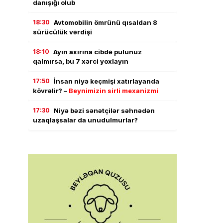
danışığı olub
18:30
Avtomobilin ömrünü qısaldan 8
sürücülük vərdişi
18:10
Ayın axırına cibdə pulunuz
qalmırsa, bu 7 xərci yoxlayın
17:50
İnsan niyə keçmişi xatırlayanda
kövrəlir? –
Beynimizin sirli mexanizmi
17:30
Niyə bəzi sənətçilər səhnədən
uzaqlaşsalar da unudulmurlar?