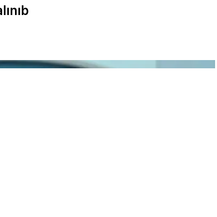
lınıb