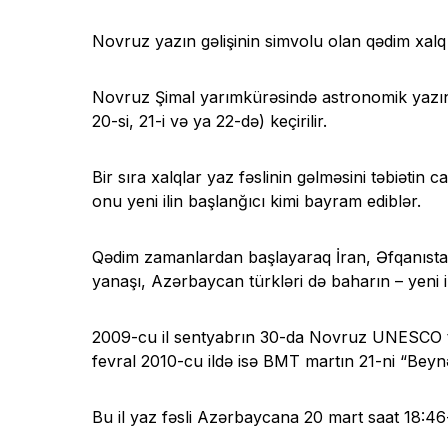
Novruz yazın gəlişinin simvolu olan qədim xalq
Novruz Şimal yarımkürəsində astronomik yazın
20-si, 21-i və ya 22-də) keçirilir.
Bir sıra xalqlar yaz fəslinin gəlməsini təbiətin 
onu yeni ilin başlanğıcı kimi bayram ediblər.
Qədim zamanlardan başlayaraq İran, Əfqanıstan,
yanaşı, Azərbaycan türkləri də baharın – yeni ilin
2009-cu il sentyabrın 30-da Novruz UNESCO tərə
fevral 2010-cu ildə isə BMT martın 21-ni “Bey
Bu il yaz fəsli Azərbaycana 20 mart saat 18:46-