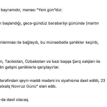
 bayramıdır, mənası “Yeni gün”dür.
 başlandığı, gecə-gündüz bərabərliyi günündə (martın
canlanması ilə bağlayıb, bu münasibətlə şənliklər keçirib,
 Tacikistan, Özbəkistan və bəzi başqa Şərq xalqları ilə
 gəlişini şənliklərlə qarşılayırlar.
findən qeyri-maddi mədəni irs siyahısına daxil edilib, 23
nəlxalq Novruz Günü” elan edib.
da daxil olacaq.