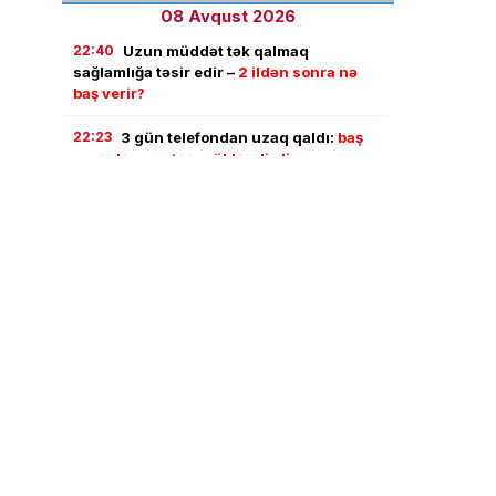
08 Avqust 2026
22:40
Uzun müddət tək qalmaq
sağlamlığa təsir edir –
2 ildən sonra nə
baş verir?
22:23
3 gün telefondan uzaq qaldı:
baş
verənlər onu təəccübləndirdi
22:11
Türkiyə, Səudiyyə və Pakistan
NATO-nun 5-ci maddəsinə bənzər
razılaşma imzaladı
22:01
Goranboyda evdən 18 yaşlı gənc
qızın meyiti tapıldı
21:21
İlham Əliyevdən Trampa məktub:
“Azərbaycan-ABŞ əlaqələri tarixdə ən
yüksək zirvədədir”
21:13
İlham Əliyev Donald Trampa məktub
ünvanlayıb