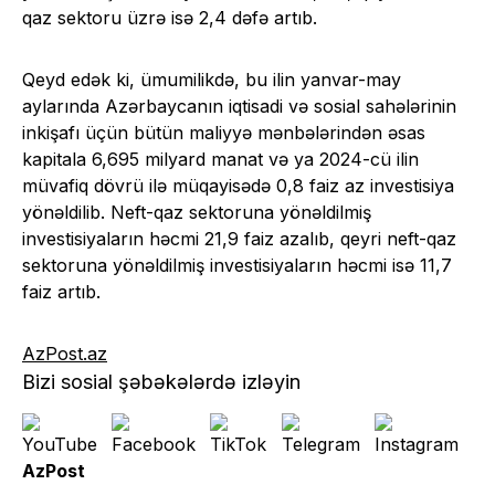
qaz sektoru üzrə isə 2,4 dəfə artıb.
Qeyd edək ki, ümumilikdə, bu ilin yanvar-may
aylarında Azərbaycanın iqtisadi və sosial sahələrinin
inkişafı üçün bütün maliyyə mənbələrindən əsas
kapitala 6,695 milyard manat və ya 2024-cü ilin
müvafiq dövrü ilə müqayisədə 0,8 faiz az investisiya
yönəldilib. Neft-qaz sektoruna yönəldilmiş
investisiyaların həcmi 21,9 faiz azalıb, qeyri neft-qaz
sektoruna yönəldilmiş investisiyaların həcmi isə 11,7
faiz artıb.
AzPost.az
Bizi sosial şəbəkələrdə izləyin
AzPost