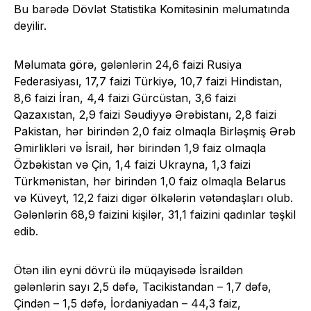
Bu barədə Dövlət Statistika Komitəsinin məlumatında
deyilir.
Məlumata görə, gələnlərin 24,6 faizi Rusiya
Federasiyası, 17,7 faizi Türkiyə, 10,7 faizi Hindistan,
8,6 faizi İran, 4,4 faizi Gürcüstan, 3,6 faizi
Qazaxıstan, 2,9 faizi Səudiyyə Ərəbistanı, 2,8 faizi
Pakistan, hər birindən 2,0 faiz olmaqla Birləşmiş Ərəb
Əmirlikləri və İsrail, hər birindən 1,9 faiz olmaqla
Özbəkistan və Çin, 1,4 faizi Ukrayna, 1,3 faizi
Türkmənistan, hər birindən 1,0 faiz olmaqla Belarus
və Küveyt, 12,2 faizi digər ölkələrin vətəndaşları olub.
Gələnlərin 68,9 faizini kişilər, 31,1 faizini qadınlar təşkil
edib.
Ötən ilin eyni dövrü ilə müqayisədə İsraildən
gələnlərin sayı 2,5 dəfə, Tacikistandan – 1,7 dəfə,
Çindən – 1,5 dəfə, İordaniyadan – 44,3 faiz,