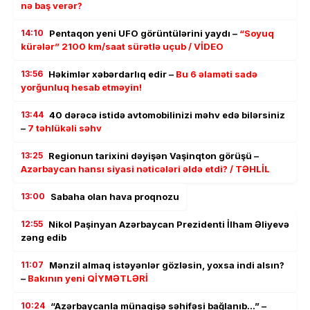
nə baş verər?
14:10
Pentaqon yeni UFO görüntülərini yaydı –
“Soyuq
kürələr” 2100 km/saat sürətlə uçub / VİDEO
13:56
Həkimlər xəbərdarlıq edir –
Bu 6 əlaməti sadə
yorğunluq hesab etməyin!
13:44
40 dərəcə istidə avtomobilinizi məhv edə bilərsiniz
–
7 təhlükəli səhv
13:25
Regionun tarixini dəyişən Vaşinqton görüşü –
Azərbaycan hansı siyasi nəticələri əldə etdi? / TƏHLİL
13:00
Sabaha olan hava proqnozu
12:55
Nikol Paşinyan Azərbaycan Prezidenti İlham Əliyevə
zəng edib
11:07
Mənzil almaq istəyənlər gözləsin, yoxsa indi alsın?
–
Bakının yeni QİYMƏTLƏRİ
10:24
“Azərbaycanla münaqişə səhifəsi bağlanıb…” –