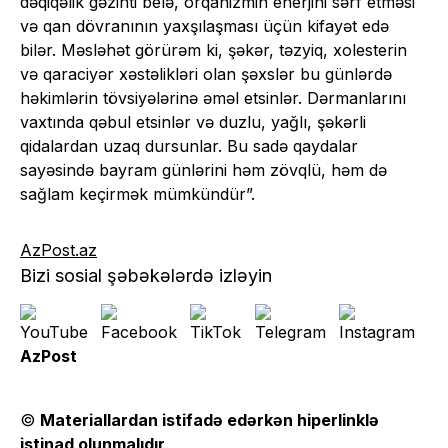
dəqiqəlik gəzinti belə, orqanizmin enerjini sərf etməsi
və qan dövranının yaxşılaşması üçün kifayət edə
bilər. Məsləhət görürəm ki, şəkər, təzyiq, xolesterin
və qaraciyər xəstəlikləri olan şəxslər bu günlərdə
həkimlərin tövsiyələrinə əməl etsinlər. Dərmanlarını
vaxtında qəbul etsinlər və duzlu, yağlı, şəkərli
qidalardan uzaq dursunlar. Bu sadə qaydalar
sayəsində bayram günlərini həm zövqlü, həm də
sağlam keçirmək mümkündür”.
AzPost.az
Bizi sosial şəbəkələrdə izləyin
AzPost
©
Materiallardan istifadə edərkən hiperlinklə
istinad olunmalıdır
.