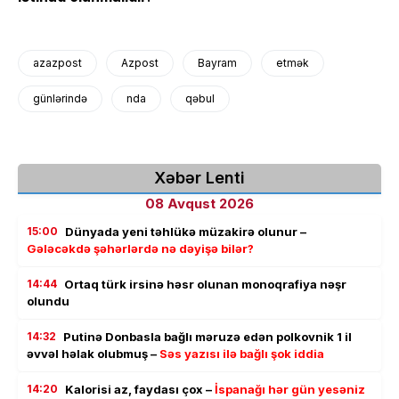
azazpost
Azpost
Bayram
etmək
günlərində
nda
qəbul
Xəbər Lenti
08 Avqust 2026
15:00
Dünyada yeni təhlükə müzakirə olunur –
Gələcəkdə şəhərlərdə nə dəyişə bilər?
14:44
Ortaq türk irsinə həsr olunan monoqrafiya nəşr
olundu
14:32
Putinə Donbasla bağlı məruzə edən polkovnik 1 il
əvvəl həlak olubmuş –
Səs yazısı ilə bağlı şok iddia
14:20
Kalorisi az, faydası çox –
İspanağı hər gün yesəniz