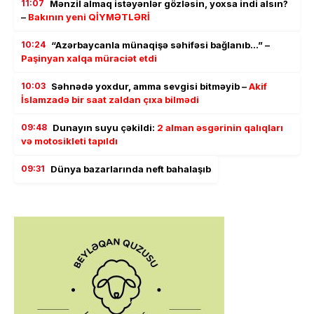
11:07
Mənzil almaq istəyənlər gözləsin, yoxsa indi alsın?
–
Bakının yeni QİYMƏTLƏRİ
10:24
“Azərbaycanla münaqişə səhifəsi bağlanıb…” –
Paşinyan xalqa müraciət etdi
10:03
Səhnədə yoxdur, amma sevgisi bitməyib –
Akif
İslamzadə bir saat zaldan çıxa bilmədi
09:48
Dunayın suyu çəkildi:
2 alman əsgərinin qalıqları
və motosikleti tapıldı
09:31
Dünya bazarlarında neft bahalaşıb