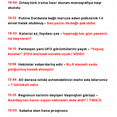
14:44
Ortaq türk irsinə həsr olunan monoqrafiya nəşr
olundu
14:32
Putinə Donbasla bağlı məruzə edən polkovnik 1 il
əvvəl həlak olubmuş –
Səs yazısı ilə bağlı şok iddia
14:20
Kalorisi az, faydası çox –
İspanağı hər gün yesəniz
nə baş verər?
14:10
Pentaqon yeni UFO görüntülərini yaydı –
“Soyuq
kürələr” 2100 km/saat sürətlə uçub / VİDEO
13:56
Həkimlər xəbərdarlıq edir –
Bu 6 əlaməti sadə
yorğunluq hesab etməyin!
13:44
40 dərəcə istidə avtomobilinizi məhv edə bilərsiniz
–
7 təhlükəli səhv
13:25
Regionun tarixini dəyişən Vaşinqton görüşü –
Azərbaycan hansı siyasi nəticələri əldə etdi? / TƏHLİL
13:00
Sabaha olan hava proqnozu