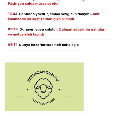
Paşinyan xalqa müraciət etdi
10:03
Səhnədə yoxdur, amma sevgisi bitməyib –
Akif
İslamzadə bir saat zaldan çıxa bilmədi
09:48
Dunayın suyu çəkildi:
2 alman əsgərinin qalıqları
və motosikleti tapıldı
09:31
Dünya bazarlarında neft bahalaşıb