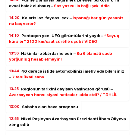
əvvəl həlak olubmuş –
Səs yazısı ilə bağlı şok iddia
14:20
Kalorisi az, faydası çox –
İspanağı hər gün yesəniz
nə baş verər?
14:10
Pentaqon yeni UFO görüntülərini yaydı –
“Soyuq
kürələr” 2100 km/saat sürətlə uçub / VİDEO
13:56
Həkimlər xəbərdarlıq edir –
Bu 6 əlaməti sadə
yorğunluq hesab etməyin!
13:44
40 dərəcə istidə avtomobilinizi məhv edə bilərsiniz
–
7 təhlükəli səhv
13:25
Regionun tarixini dəyişən Vaşinqton görüşü –
Azərbaycan hansı siyasi nəticələri əldə etdi? / TƏHLİL
13:00
Sabaha olan hava proqnozu
12:55
Nikol Paşinyan Azərbaycan Prezidenti İlham Əliyevə
zəng edib