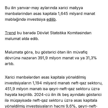
Bu ilin yanvar-may aylarında xarici maliyyə
mənbələrindən əsas kapitala 1,645 milyard manat
məbləğində investisiya
edilib
.
Trend
bu barədə Dövlət Statistika Komitəsindən
məlumat əldə edib.
Məlumata görə, bu göstərici ötən ilin müvafiq
dövrünə nəzərən 391,9 milyon manat və ya 31,3%
artıb.
Xarici mənbələrdən əsas kapitala yönəldilmiş
investisiyaların 1,194 milyard manatı neft-qaz sektoru,
451,9 milyon manatı isə qeyri-neft-qaz sektoru üzrə
həyata keçirilib. 2024-cü ilin ilk beş ayındakı göstərici
ilə müqayisədə neft-qaz sektoru üzrə əsas kapitala
yönəldilmiş investisiyaların həcmi 9,6%, qeyri-neft-