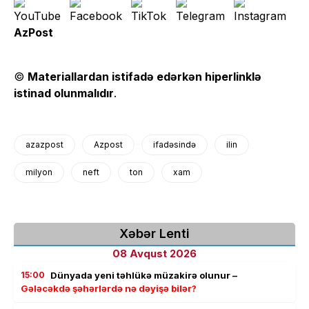
AzPost
©
Materiallardan istifadə edərkən hiperlinklə
istinad olunmalıdır
.
azazpost
Azpost
ifadəsində
ilin
milyon
neft
ton
xam
Xəbər Lenti
08 Avqust 2026
15:00
Dünyada yeni təhlükə müzakirə olunur –
Gələcəkdə şəhərlərdə nə dəyişə bilər?