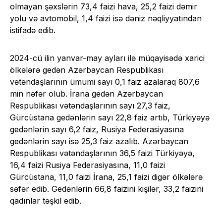
olmayan şəxslərin 73,4 faizi hava, 25,2 faizi dəmir
yolu və avtomobil, 1,4 faizi isə dəniz nəqliyyatından
istifadə edib.
2024-cü ilin yanvar-may ayları ilə müqayisədə xarici
ölkələrə gedən Azərbaycan Respublikası
vətəndaşlarının ümumi sayı 0,1 faiz azalaraq 807,6
min nəfər olub. İrana gedən Azərbaycan
Respublikası vətəndaşlarının sayı 27,3 faiz,
Gürcüstana gedənlərin sayı 22,8 faiz artıb, Türkiyəyə
gedənlərin sayı 6,2 faiz, Rusiya Federasiyasına
gedənlərin sayı isə 25,3 faiz azalıb. Azərbaycan
Respublikası vətəndaşlarının 36,5 faizi Türkiyəyə,
16,4 faizi Rusiya Federasiyasına, 11,0 faizi
Gürcüstana, 11,0 faizi İrana, 25,1 faizi digər ölkələrə
səfər edib. Gedənlərin 66,8 faizini kişilər, 33,2 faizini
qadınlar təşkil edib.