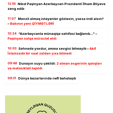
12:55
Nikol Paşinyan Azərbaycan Prezidenti İlham Əliyevə
zəng edib
11:07
Mənzil almaq istəyənlər gözləsin, yoxsa indi alsın?
–
Bakının yeni QİYMƏTLƏRİ
10:24
“Azərbaycanla münaqişə səhifəsi bağlanıb…” –
Paşinyan xalqa müraciət etdi
10:03
Səhnədə yoxdur, amma sevgisi bitməyib –
Akif
İslamzadə bir saat zaldan çıxa bilmədi
09:48
Dunayın suyu çəkildi:
2 alman əsgərinin qalıqları
və motosikleti tapıldı
09:31
Dünya bazarlarında neft bahalaşıb