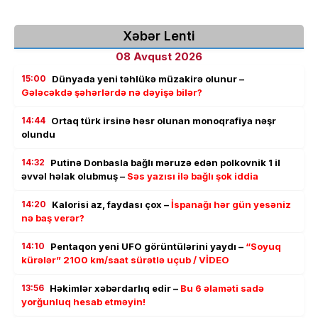
Xəbər Lenti
08 Avqust 2026
15:00
Dünyada yeni təhlükə müzakirə olunur –
Gələcəkdə şəhərlərdə nə dəyişə bilər?
14:44
Ortaq türk irsinə həsr olunan monoqrafiya nəşr
olundu
14:32
Putinə Donbasla bağlı məruzə edən polkovnik 1 il
əvvəl həlak olubmuş –
Səs yazısı ilə bağlı şok iddia
14:20
Kalorisi az, faydası çox –
İspanağı hər gün yesəniz
nə baş verər?
14:10
Pentaqon yeni UFO görüntülərini yaydı –
“Soyuq
kürələr” 2100 km/saat sürətlə uçub / VİDEO
13:56
Həkimlər xəbərdarlıq edir –
Bu 6 əlaməti sadə
yorğunluq hesab etməyin!