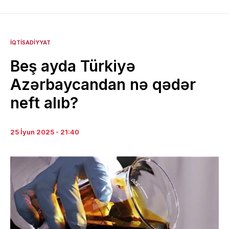
İQTISADIYYAT
Beş ayda Türkiyə
Azərbaycandan nə qədər
neft alıb?
25 İyun 2025 - 21:40