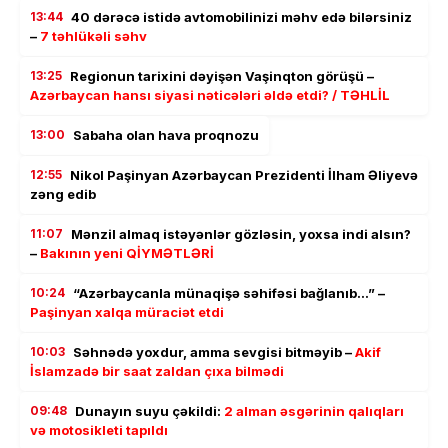
13:44
40 dərəcə istidə avtomobilinizi məhv edə bilərsiniz
–
7 təhlükəli səhv
13:25
Regionun tarixini dəyişən Vaşinqton görüşü –
Azərbaycan hansı siyasi nəticələri əldə etdi? / TƏHLİL
13:00
Sabaha olan hava proqnozu
12:55
Nikol Paşinyan Azərbaycan Prezidenti İlham Əliyevə
zəng edib
11:07
Mənzil almaq istəyənlər gözləsin, yoxsa indi alsın?
–
Bakının yeni QİYMƏTLƏRİ
10:24
“Azərbaycanla münaqişə səhifəsi bağlanıb…” –
Paşinyan xalqa müraciət etdi
10:03
Səhnədə yoxdur, amma sevgisi bitməyib –
Akif
İslamzadə bir saat zaldan çıxa bilmədi
09:48
Dunayın suyu çəkildi:
2 alman əsgərinin qalıqları
və motosikleti tapıldı