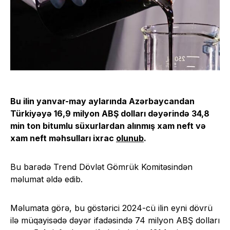
Bu ilin yanvar-may aylarında Azərbaycandan
Türkiyəyə 16,9 milyon ABŞ dolları dəyərində 34,8
min ton bitumlu süxurlardan alınmış xam neft və
xam neft məhsulları ixrac
olunub
.
Bu barədə Trend Dövlət Gömrük Komitəsindən
məlumat əldə edib.
Məlumata görə, bu göstərici 2024-cü ilin eyni dövrü
ilə müqayisədə dəyər ifadəsində 74 milyon ABŞ dolları