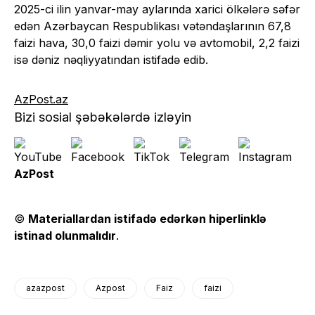
2025-ci ilin yanvar-may aylarında xarici ölkələrə səfər
edən Azərbaycan Respublikası vətəndaşlarının 67,8
faizi hava, 30,0 faizi dəmir yolu və avtomobil, 2,2 faizi
isə dəniz nəqliyyatından istifadə edib.
AzPost.az
Bizi sosial şəbəkələrdə izləyin
AzPost
©
Materiallardan istifadə edərkən hiperlinklə
istinad olunmalıdır
.
azazpost
Azpost
Faiz
faizi