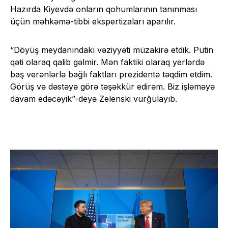
Hazırda Kiyevdə onların qohumlarının tanınması
üçün məhkəmə-tibbi ekspertizaları aparılır.
“Döyüş meydanındakı vəziyyəti müzakirə etdik. Putin
qəti olaraq qalib gəlmir. Mən faktiki olaraq yerlərdə
baş verənlərlə bağlı faktları prezidentə təqdim etdim.
Görüş və dəstəyə görə təşəkkür edirəm. Biz işləməyə
davam edəcəyik”-deyə Zelenski vurğulayıb.