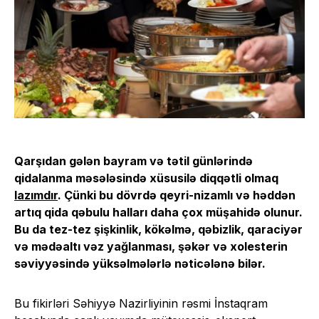
Qarşıdan gələn bayram və tətil günlərində
qidalanma məsələsində xüsusilə diqqətli olmaq
lazımdır
. Çünki bu dövrdə qeyri-nizamlı və həddən
artıq qida qəbulu halları daha çox müşahidə olunur.
Bu da tez-tez şişkinlik, kökəlmə, qəbizlik, qaraciyər
və mədəaltı vəz yağlanması, şəkər və xolesterin
səviyyəsində yüksəlmələrlə nəticələnə bilər.
Bu fikirləri Səhiyyə Nazirliyinin rəsmi İnstaqram