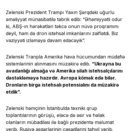
Zelenski Prezident Trampı Yaxın Şərqdəki uğurlu
əməliyyat münasibətilə təbrik edib: “Əhəmiyyətli odur
ki, ABŞ-ın hərəkətləri təkcə onun nüvə proqramını
deyil, həm də dron istehsal imkanlarını zəiflətdi. Biz
vəziyyəti izləməyə davam edəcəyik”.
Zelenski Tranpla Amerika hava hücumundan müdafiə
sistemlərinin alınmasını müzakirə edib.
“Ukrayna bu
avadanlığı almağa və Amerika silah istehsalçılarını
dəstəkləməyə hazırdır. Avropa kömək edə bilər.
Dronların birgə istehsalı potensialını da müzakirə
etdik”.
Zelenski həmçinin İstanbulda texniki qrup
toplantılarının görüşü, eləcə də əsir və həlak
olanların mübadiləsi ilə bağlı prezidentə məlumat
verib. Rusiya əsgərlərinin cəsədlərini təhvil verib.