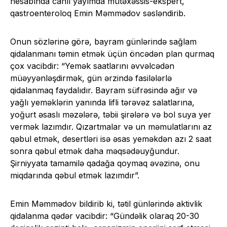
hesabında canlı yayımda mütəxəssis-ekspert,
qastroenteroloq Emin Məmmədov səsləndirib.
Onun sözlərinə görə, bayram günlərində sağlam
qidalanmanı təmin etmək üçün öncədən plan qurmaq
çox vacibdir: “Yemək saatlarını əvvəlcədən
müəyyənləşdirmək, gün ərzində fasilələrlə
qidalanmaq faydalıdır. Bayram süfrəsində ağır və
yağlı yeməklərin yanında lifli tərəvəz salatlarına,
yoğurt əsaslı məzələrə, təbii şirələrə və bol suya yer
vermək lazımdır. Qızartmalar və un məmulatlarını az
qəbul etmək, desertləri isə əsas yeməkdən azı 2 saat
sonra qəbul etmək daha məqsədəuyğundur.
Şirniyyata tamamilə qadağa qoymaq əvəzinə, onu
miqdarında qəbul etmək lazımdır”.
Emin Məmmədov bildirib ki, tətil günlərində aktivlik
qidalanma qədər vacibdir: “Gündəlik olaraq 20-30