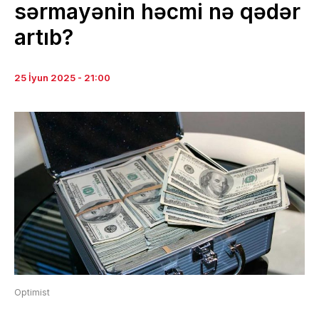
sərmayənin həcmi nə qədər
artıb?
25 İyun 2025 - 21:00
Optimist