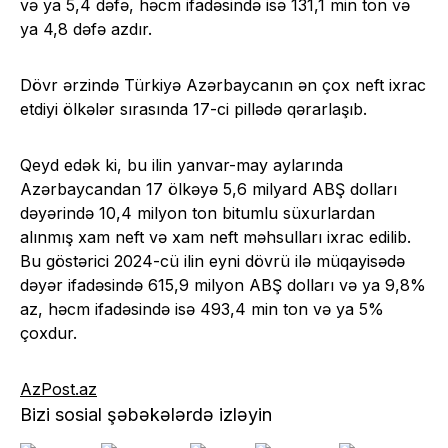
və ya 5,4 dəfə, həcm ifadəsində isə 131,1 min ton və
ya 4,8 dəfə azdır.
Dövr ərzində Türkiyə Azərbaycanın ən çox neft ixrac
etdiyi ölkələr sırasında 17-ci pillədə qərarlaşıb.
Qeyd edək ki, bu ilin yanvar-may aylarında
Azərbaycandan 17 ölkəyə 5,6 milyard ABŞ dolları
dəyərində 10,4 milyon ton bitumlu süxurlardan
alınmış xam neft və xam neft məhsulları ixrac edilib.
Bu göstərici 2024-cü ilin eyni dövrü ilə müqayisədə
dəyər ifadəsində 615,9 milyon ABŞ dolları və ya 9,8%
az, həcm ifadəsində isə 493,4 min ton və ya 5%
çoxdur.
AzPost.az
Bizi sosial şəbəkələrdə izləyin