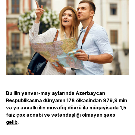
Bu ilin yanvar-may aylarında Azərbaycan
Respublikasına dünyanın 178 ölkəsindən 979,9 min
və ya əvvəlki ilin müvafiq dövrü ilə müqayisədə 1,5
faiz çox əcnəbi və vətəndaşlığı olmayan şəxs
gəlib
.