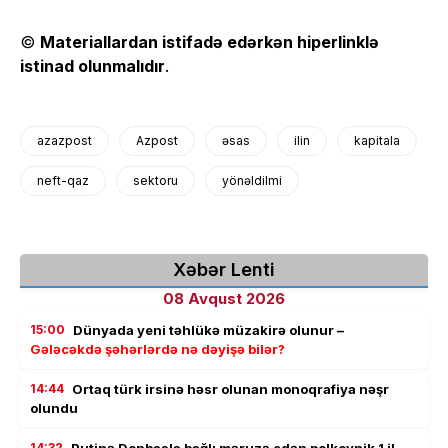
©
Materiallardan istifadə edərkən hiperlinklə
istinad olunmalıdır
.
azazpost
Azpost
əsas
ilin
kapitala
neft-qaz
sektoru
yönəldilmi
Xəbər Lenti
08 Avqust 2026
15:00
Dünyada yeni təhlükə müzakirə olunur –
Gələcəkdə şəhərlərdə nə dəyişə bilər?
14:44
Ortaq türk irsinə həsr olunan monoqrafiya nəşr
olundu
14:32
Putinə Donbasla bağlı məruzə edən polkovnik 1 il