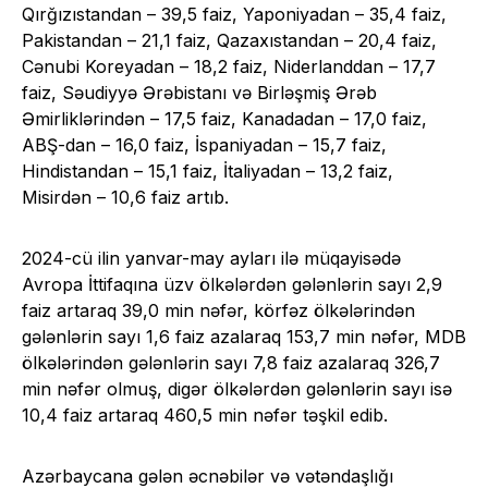
Qırğızıstandan – 39,5 faiz, Yaponiyadan – 35,4 faiz,
Pakistandan – 21,1 faiz, Qazaxıstandan – 20,4 faiz,
Cənubi Koreyadan – 18,2 faiz, Niderlanddan – 17,7
faiz, Səudiyyə Ərəbistanı və Birləşmiş Ərəb
Əmirliklərindən – 17,5 faiz, Kanadadan – 17,0 faiz,
ABŞ-dan – 16,0 faiz, İspaniyadan – 15,7 faiz,
Hindistandan – 15,1 faiz, İtaliyadan – 13,2 faiz,
Misirdən – 10,6 faiz artıb.
2024-cü ilin yanvar-may ayları ilə müqayisədə
Avropa İttifaqına üzv ölkələrdən gələnlərin sayı 2,9
faiz artaraq 39,0 min nəfər, körfəz ölkələrindən
gələnlərin sayı 1,6 faiz azalaraq 153,7 min nəfər, MDB
ölkələrindən gələnlərin sayı 7,8 faiz azalaraq 326,7
min nəfər olmuş, digər ölkələrdən gələnlərin sayı isə
10,4 faiz artaraq 460,5 min nəfər təşkil edib.
Azərbaycana gələn əcnəbilər və vətəndaşlığı