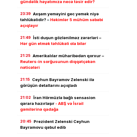
gündəlik həyatımıza necə təsir edir?
23:39
Axşam yeməyini gec yemək niyə
təhlükəlidir? –
Həkimlər 5 mühüm səbəbi
açıqlayır
21:49
İsti duşun gözlənilməz zərərləri –
Hər gün etmək təhlükəli ola bilər
21:25
Amerikalılar müharibədən qorxur –
Reuters-in sorğusunun diqqətçəkən
nəticələri
21:15
Ceyhun Bayramov Zelenski ilə
görüşün detallarını açıqladı
21:02
İran Hörmüzlə bağlı sensasion
qərara hazırlaşır
- ABŞ və İsrail
gəmilərinə qadağa
20:45
Prezident Zelenski Ceyhun
Bayramovu qəbul edib