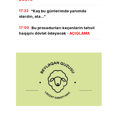
17:22
“Kaş bu günlərimdə yanımda
olardın, ata…”
17:00
Bu prosedurları keçənlərin təhsil
haqqını dövlət ödəyəcək
- AÇIQLAMA