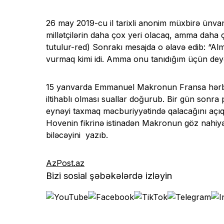
26 may 2019-cu il tarixli anonim müxbirə ünvan
millətçilərin daha çox yeri olacaq, amma daha
tutulur-red) Sonrakı mesajda o əlavə edib: “A
vurmaq kimi idi. Amma onu tanıdığım üçün deyər
15 yanvarda Emmanuel Makronun Fransa hərbçil
iltihablı olması suallar doğurub. Bir gün sonr
eynəyi taxmaq məcburiyyətində qalacağını açı
Hovenin fikrinə istinadən Makronun göz nahiy
biləcəyini yazıb.
AzPost.az
Bizi sosial şəbəkələrdə izləyin