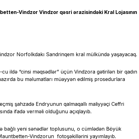
betten-Vindzor Vindzor qəsri ərazisindəki Kral Lojasının
Vindzor Norfolkdakı Sandrinqem kral mülkündə yaşayacaq.
u ildə “cinsi məqsədlər” üçün Vindzora gətirilən bir qadın
 hazırda bu məlumatları müəyyən edilmiş prosedurlara
 keçmiş şahzadə Endryunun qalmaqallı maliyyəçi Ceffri
ısında ifadə verməli olduğunu açıqlayıb.
ilə bağlı yeni sənədlər toplusunu, o cümlədən Böyük
u Mauntbetten-Vindzorun fotoşəkillərini yayımlayıb.