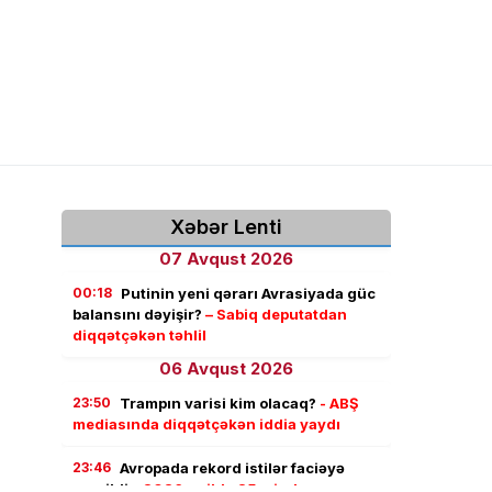
Xəbər Lenti
07 Avqust 2026
00:18
Putinin yeni qərarı Avrasiyada güc
balansını dəyişir?
– Sabiq deputatdan
diqqətçəkən təhlil
06 Avqust 2026
23:50
Trampın varisi kim olacaq?
- ABŞ
mediasında diqqətçəkən iddia yaydı
23:46
Avropada rekord istilər faciəyə
çevrildi –
2026-cı ildə 25 mindən çox