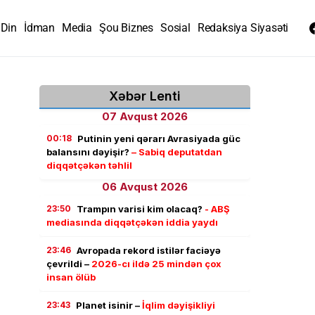
Din
İdman
Media
Şou Biznes
Sosial
Redaksiya Siyasəti
Xəbər Lenti
07 Avqust 2026
00:18
Putinin yeni qərarı Avrasiyada güc
balansını dəyişir?
– Sabiq deputatdan
diqqətçəkən təhlil
06 Avqust 2026
23:50
Trampın varisi kim olacaq?
- ABŞ
mediasında diqqətçəkən iddia yaydı
23:46
Avropada rekord istilər faciəyə
çevrildi –
2026-cı ildə 25 mindən çox
insan ölüb
23:43
Planet isinir –
İqlim dəyişikliyi