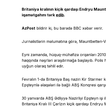
Britaniya kralının kiçik qardaşı Endryu Maunt
iqamətgahını tərk
edib
.
AzPost
bildirir ki, bu barədə BBC xəbər verir.
Jurnalistlərin məlumatına görə, Mauntbetten-
Eyni zamanda, hüquq-mühafizə orqanları 2010-c
haqqında nəşrləri araşdırmağa başlayıb. Polis
uyğun olaraq təhlil edir.
Fevralın 1-də Britaniya Baş naziri Kir Starmer
Epşteynlə əlaqələri ilə bağlı ABŞ Konqresi qarş
30 yanvarda ABŞ Ədliyyə Nazirliyi Epşteyn işi 
Britaniya Kralı III Çarlzın kiçik qardaşı Endry