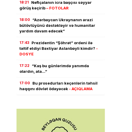
18:21
Neftçalanın icra başçısı səyyar
görüş keçirib
– FOTOLAR
18:00
“Azərbaycan Ukraynanın ərazi
bütövlüyünü dəstəkləyir və humanitar
yardım davam edəcək”
17:43
Prezidentin “Şöhrət” ordeni ilə
təltif etdiyi Bəxtiyar Aslanbəyli kimdir?
-
DOSYE
17:22
“Kaş bu günlərimdə yanımda
olardın, ata…”
17:00
Bu prosedurları keçənlərin təhsil
haqqını dövlət ödəyəcək
- AÇIQLAMA