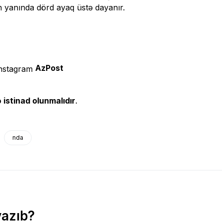
n yanında dörd ayaq üstə dayanır.
AzPost
 istinad olunmalıdır
.
nda
yazıb?