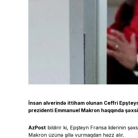
İnsan alverində ittiham olunan Ceffri Epşteyn
prezidenti Emmanuel Makron haqqında şəxsi
AzPost
bildirir ki, Epşteyn Fransa liderinin şəx
Makron üzünə şillə vurmaqdan həzz alır.