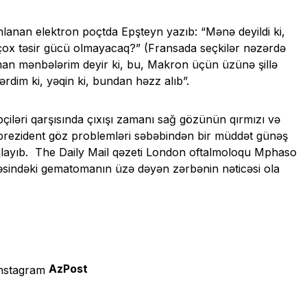
lanan elektron poçtda Epşteyn yazıb: “Mənə deyildi ki,
 çox təsir gücü olmayacaq?” (Fransada seçkilər nəzərdə
lman mənbələrim deyir ki, bu, Makron üçün üzünə şillə
dim ki, yəqin ki, bundan həzz alıb”.
əri qarşısında çıxışı zamanı sağ gözünün qırmızı və
a prezident göz problemləri səbəbindən bir müddət günəş
qlayıb. The Daily Mail qəzeti London oftalmoloqu Mphaso
əsindəki gematomanın üzə dəyən zərbənin nəticəsi ola
AzPost