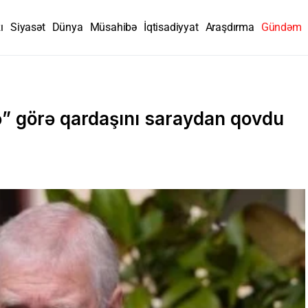
ı
Siyasət
Dünya
Müsahibə
İqtisadiyyat
Araşdırma
Gündəm
nə” görə qardaşını saraydan qovdu