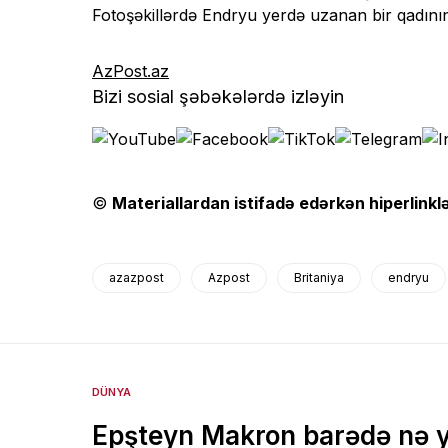
Fotoşəkillərdə Endryu yerdə uzanan bir qadını
AzPost.az
Bizi sosial şəbəkələrdə izləyin
©
Materiallardan istifadə edərkən hiperlinklə
azazpost
Azpost
Britaniya
endryu
DÜNYA
Epşteyn Makron barədə nə 