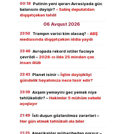
00:18
Putinin yeni qərarı Avrasiyada güc
balansını dəyişir?
– Sabiq deputatdan
diqqətçəkən təhlil
06 Avqust 2026
23:50
Trampın varisi kim olacaq?
- ABŞ
mediasında diqqətçəkən iddia yaydı
23:46
Avropada rekord istilər faciəyə
çevrildi –
2026-cı ildə 25 mindən çox
insan ölüb
23:43
Planet isinir –
İqlim dəyişikliyi
gündəlik həyatımıza necə təsir edir?
23:39
Axşam yeməyini gec yemək niyə
təhlükəlidir? –
Həkimlər 5 mühüm səbəbi
açıqlayır
21:49
İsti duşun gözlənilməz zərərləri –
Hər gün etmək təhlükəli ola bilər
21:25
Amerikalılar müharibədən qorxur –