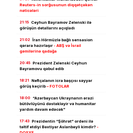
Reuters-in sorğusunun diqqətçəkən
nəticələri
21:15
Ceyhun Bayramov Zelenski ilə
görüşün detallarını açıqladı
21:02
İran Hörmüzlə bağlı sensasion
qərara hazırlaşır
- ABŞ və İsrail
gəmilərinə qadağa
20:45
Prezident Zelenski Ceyhun
Bayramovu qəbul edib
18:21
Neftçalanın icra başçısı səyyar
görüş keçirib
– FOTOLAR
18:00
“Azərbaycan Ukraynanın ərazi
bütövlüyünü dəstəkləyir və humanitar
yardım davam edəcək”
17:43
Prezidentin “Şöhrət” ordeni ilə
təltif etdiyi Bəxtiyar Aslanbəyli kimdir?
-
DOSYE