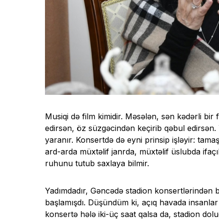
Musiqi də film kimidir. Məsələn, sən kədərli b
edirsən, öz süzgəcindən keçirib qəbul edirsə
yaranır. Konsertdə də eyni prinsip işləyir: ta
ard-arda müxtəlif janrda, müxtəlif üslubda ifa
ruhunu tutub saxlaya bilmir.
Yadımdadır, Gəncədə stadion konsertlərindən bir
başlamışdı. Düşündüm ki, açıq havada insanl
konsertə hələ iki-üç saat qalsa da, stadion dolud