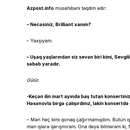
Azpost.info
müsahibəni təqdim edir:
– Necəsiniz, Brilliant xanım?
– Yaxşıyam.
– Uşaq yaşlarından siz sevən biri kimi, Sevg
səbəb yaradır.
Gülür.
-Keçən ilin mart ayında baş tutan konsertiniz
Həsənovla birgə çalışırdınız, lakin konsertd
– Mən heç kimi qonaq çağırmamışdım. Bütün işlə
mən işlərə qarışmıram. Ona deyə bilmərəm ki, fil