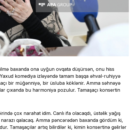
ir filmə baxanda ona uyğun ovqata düşürsən, onu hiss
n. Yaxud komediya izləyəndə tamam başqa əhval-ruhiyyə
maşaçı bir müğənniyə, bir üsluba köklənir. Amma səhnəyə
çılar çıxanda bu harmoniya pozulur. Tamaşaçı konsertin
ində çox narahat idim. Canlı ifa olacaqdı, üstəlik yağış
ar narazı qalacaq. Amma pəncərədən baxanda gördüm ki,
ur. Tamaşaçılar artıq bilirdilər ki, kimin konsertinə gəlirlər