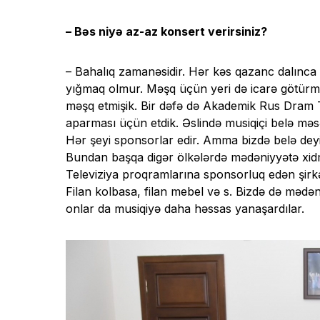
– Bəs niyə az-az konsert verirsiniz?
– Bahalıq zamanəsidir. Hər kəs qazanc dalınc
yığmaq olmur. Məşq üçün yeri də icarə götürmə
məşq etmişik. Bir dəfə də Akademik Rus Dram Te
aparması üçün etdik. Əslində musiqiçi belə məsə
Hər şeyi sponsorlar edir. Amma bizdə belə dey
Bundan başqa digər ölkələrdə mədəniyyətə xid
Televiziya proqramlarına sponsorluq edən şirkət
Filan kolbasa, filan mebel və s. Bizdə də mədən
onlar da musiqiyə daha həssas yanaşardılar.