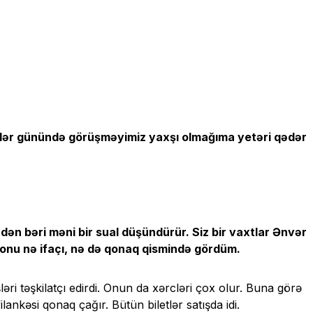
ililər günündə görüşməyimiz yaxşı olmağıma yetəri qədər
dən bəri məni bir sual düşündürür. Siz bir vaxtlar Ənvər
ə onu nə ifaçı, nə də qonaq qismində gördüm.
ri təşkilatçı edirdi. Onun da xərcləri çox olur. Buna görə
ankəsi qonaq çağır. Bütün biletlər satışda idi.