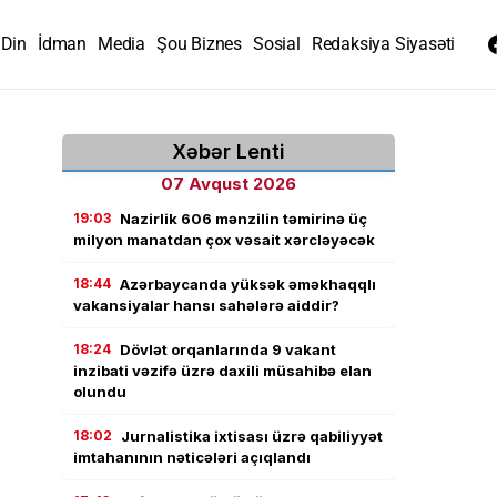
Din
İdman
Media
Şou Biznes
Sosial
Redaksiya Siyasəti
Xəbər Lenti
07 Avqust 2026
19:03
Nazirlik 606 mənzilin təmirinə üç
milyon manatdan çox vəsait xərcləyəcək
18:44
Azərbaycanda yüksək əməkhaqqlı
vakansiyalar hansı sahələrə aiddir?
18:24
Dövlət orqanlarında 9 vakant
inzibati vəzifə üzrə daxili müsahibə elan
olundu
18:02
Jurnalistika ixtisası üzrə qabiliyyət
imtahanının nəticələri açıqlandı