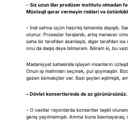
–
Siz uzun illər prodüser institutu olmadan fə
Müstəqil qərar verməyin riskləri və üstünlük
– İndi səhnə üçün hazırlıq tamamilə dəyişib. Sa
olunur. Proseslər fərqlənib, artıq menecer olmalı
sahə bir tərəfdən asanlaşıb, digər tərəfdən isə
onu da dəqiq deyə bilmərəm. Bilirəm ki, bu vəzi
Mədəniyyət sahəsində işləyən insanların üzləşdiy
Onun işi mahnıları seçmək, pul qoymaqdır. Biz
gəzən köməkçilər var. Bəzi şeyləri eşitmişik, a
– Dövlət konsertlərində də az görünürsünü
– O vaxtlar rayonlarda konsertlər təşkil olunanda 
geniş yayılmamışdı. Amma buna baxmayaraq, insan