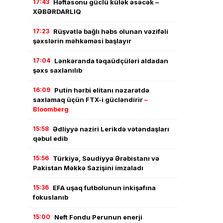
17:43
Həftəsonu güclü külək əsəcək –
XƏBƏRDARLIQ
17:23
Rüşvətlə bağlı həbs olunan vəzifəli
şəxslərin məhkəməsi başlayır
17:04
Lənkəranda təqaüdçüləri aldadan
şəxs saxlanılıb
16:09
Putin hərbi elitanı nəzarətdə
saxlamaq üçün FTX-i gücləndirir
–
Bloomberg
15:58
Ədliyyə naziri Lerikdə vətəndaşları
qəbul edib
15:56
Türkiyə, Səudiyyə Ərəbistanı və
Pakistan Məkkə Sazişini imzaladı
15:36
EFA uşaq futbolunun inkişafına
fokuslanıb
15:00
Neft Fondu Perunun enerji