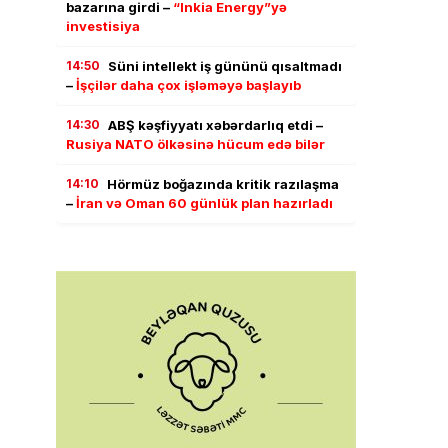
bazarına girdi –
“Inkia Energy”yə
investisiya
14:50
Süni intellekt iş gününü qısaltmadı
–
İşçilər daha çox işləməyə başlayıb
14:30
ABŞ kəşfiyyatı xəbərdarlıq etdi –
Rusiya NATO ölkəsinə hücum edə bilər
14:10
Hörmüz boğazında kritik razılaşma
–
İran və Oman 60 günlük plan hazırladı