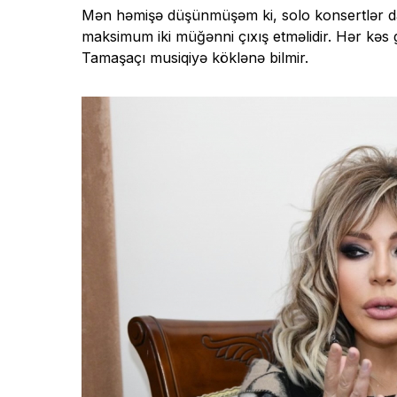
Mən həmişə düşünmüşəm ki, solo konsertlər da
maksimum iki müğənni çıxış etməlidir. Hər kəs 
Tamaşaçı musiqiyə köklənə bilmir.