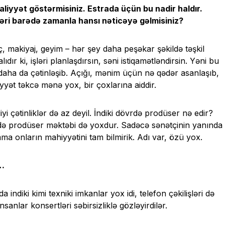
aliyyət göstərmisiniz. Estrada üçün bu nadir haldır.
ləri barədə zamanla hansı nəticəyə gəlmisiniz?
ç, makiyaj, geyim – hər şey daha peşəkar şəkildə təşkil
dır ki, işləri planlaşdırsın, səni istiqamətləndirsin. Yəni bu
 daha da çətinləşib. Açığı, mənim üçün nə qədər asanlaşıb,
yyət təkcə mənə yox, bir çoxlarına aiddir.
i çətinliklər də az deyil. İndiki dövrdə prodüser nə edir?
də prodüser məktəbi də yoxdur. Sadəcə sənətçinin yanında
mma onların mahiyyətini tam bilmirik. Adı var, özü yox.
z…
indiki kimi texniki imkanlar yox idi, telefon çəkilişləri də
lar konsertləri səbirsizliklə gözləyirdilər.