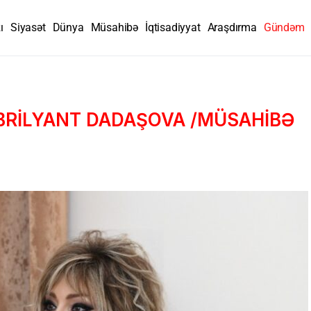
ı
Siyasət
Dünya
Müsahibə
İqtisadiyyat
Araşdırma
Gündəm
BRİLYANT DADAŞOVA /MÜSAHİBƏ