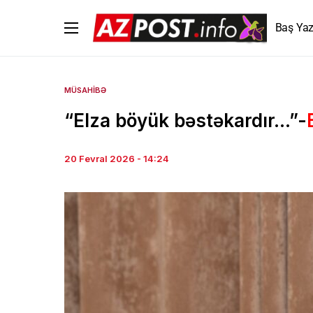
Baş Yaz
MÜSAHIBƏ
“Elza böyük bəstəkardır…”-
20 Fevral 2026 - 14:24