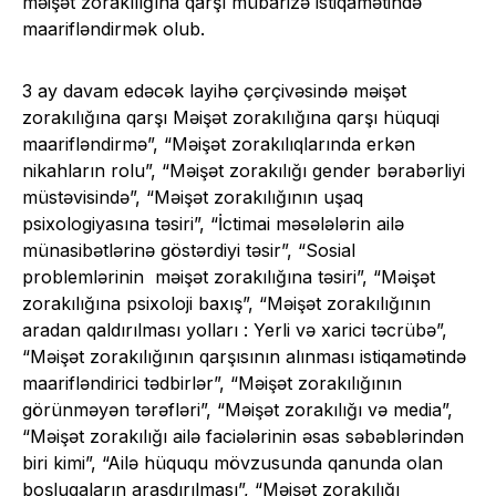
məişət zorakılığına qarşı mübarizə istiqamətində
maarifləndirmək olub.
3 ay davam edəcək layihə çərçivəsində məişət
zorakılığına qarşı Məişət zorakılığına qarşı hüquqi
maarifləndirmə”, “Məişət zorakılıqlarında erkən
nikahların rolu”, “Məişət zorakılığı gender bərabərliyi
müstəvisində”, “Məişət zorakılığının uşaq
psixologiyasına təsiri”, “İctimai məsələlərin ailə
münasibətlərinə göstərdiyi təsir”, “Sosial
problemlərinin məişət zorakılığına təsiri”, “Məişət
zorakılığına psixoloji baxış”, “Məişət zorakılığının
aradan qaldırılması yolları : Yerli və xarici təcrübə”,
“Məişət zorakılığının qarşısının alınması istiqamətində
maarifləndirici tədbirlər”, “Məişət zorakılığının
görünməyən tərəfləri”, “Məişət zorakılığı və media”,
“Məişət zorakılığı ailə faciələrinin əsas səbəblərindən
biri kimi”, “Ailə hüququ mövzusunda qanunda olan
boşluqaların araşdırılması”, “Məişət zorakılığı