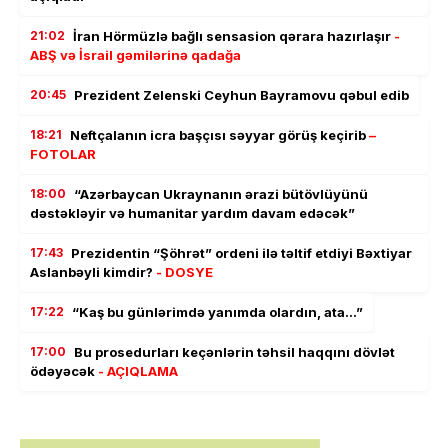
21:02
İran Hörmüzlə bağlı sensasion qərara hazırlaşır
-
ABŞ və İsrail gəmilərinə qadağa
20:45
Prezident Zelenski Ceyhun Bayramovu qəbul edib
18:21
Neftçalanın icra başçısı səyyar görüş keçirib
–
FOTOLAR
18:00
“Azərbaycan Ukraynanın ərazi bütövlüyünü
dəstəkləyir və humanitar yardım davam edəcək”
17:43
Prezidentin “Şöhrət” ordeni ilə təltif etdiyi Bəxtiyar
Aslanbəyli kimdir?
- DOSYE
17:22
“Kaş bu günlərimdə yanımda olardın, ata…”
17:00
Bu prosedurları keçənlərin təhsil haqqını dövlət
ödəyəcək
- AÇIQLAMA