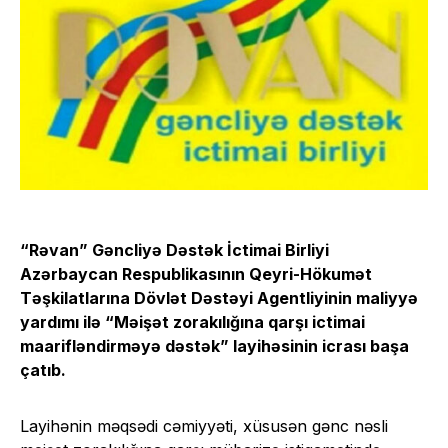
“Rəvan” Gəncliyə Dəstək İctimai Birliyi
Azərbaycan Respublikasının Qeyri-Hökumət
Təşkilatlarına Dövlət Dəstəyi Agentliyinin maliyyə
yardımı ilə “Məişət zorakılığına qarşı ictimai
maarifləndirməyə dəstək” layihəsinin icrası başa
çatıb.
Layihənin məqsədi cəmiyyəti, xüsusən gənc nəsli