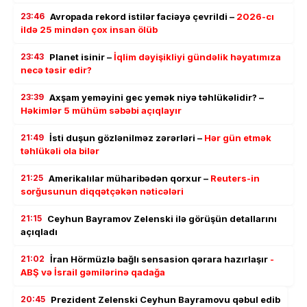
23:46
Avropada rekord istilər faciəyə çevrildi –
2026-cı
ildə 25 mindən çox insan ölüb
23:43
Planet isinir –
İqlim dəyişikliyi gündəlik həyatımıza
necə təsir edir?
23:39
Axşam yeməyini gec yemək niyə təhlükəlidir? –
Həkimlər 5 mühüm səbəbi açıqlayır
21:49
İsti duşun gözlənilməz zərərləri –
Hər gün etmək
təhlükəli ola bilər
21:25
Amerikalılar müharibədən qorxur –
Reuters-in
sorğusunun diqqətçəkən nəticələri
21:15
Ceyhun Bayramov Zelenski ilə görüşün detallarını
açıqladı
21:02
İran Hörmüzlə bağlı sensasion qərara hazırlaşır
-
ABŞ və İsrail gəmilərinə qadağa
20:45
Prezident Zelenski Ceyhun Bayramovu qəbul edib