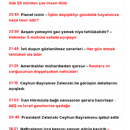
ildə 25 mindən çox insan ölüb
23:43
Planet isinir –
İqlim dəyişikliyi gündəlik həyatımıza
necə təsir edir?
23:39
Axşam yeməyini gec yemək niyə təhlükəlidir? –
Həkimlər 5 mühüm səbəbi açıqlayır
21:49
İsti duşun gözlənilməz zərərləri –
Hər gün etmək
təhlükəli ola bilər
21:25
Amerikalılar müharibədən qorxur –
Reuters-in
sorğusunun diqqətçəkən nəticələri
21:15
Ceyhun Bayramov Zelenski ilə görüşün detallarını
açıqladı
21:02
İran Hörmüzlə bağlı sensasion qərara hazırlaşır
-
ABŞ və İsrail gəmilərinə qadağa
20:45
Prezident Zelenski Ceyhun Bayramovu qəbul edib
18:21
Neftçalanın icra başçısı səyyar görüş keçirib
–