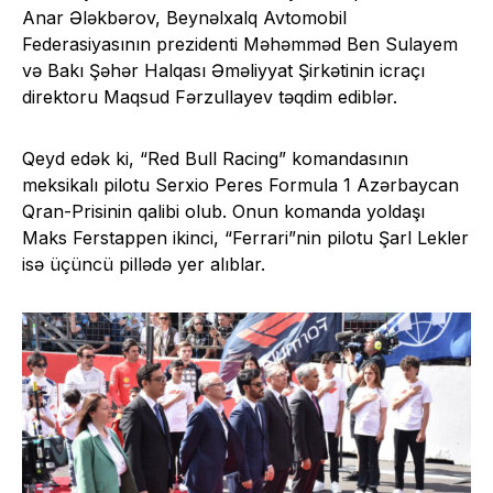
Anar Ələkbərov, Beynəlxalq Avtomobil
Federasiyasının prezidenti Məhəmməd Ben Sulayem
və Bakı Şəhər Halqası Əməliyyat Şirkətinin icraçı
direktoru Maqsud Fərzullayev təqdim ediblər.
Qeyd edək ki, “Red Bull Racing” komandasının
meksikalı pilotu Serxio Peres Formula 1 Azərbaycan
Qran-Prisinin qalibi olub. Onun komanda yoldaşı
Maks Ferstappen ikinci, “Ferrari”nin pilotu Şarl Lekler
isə üçüncü pillədə yer alıblar.