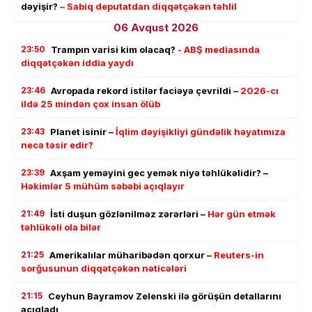
dəyişir?
– Sabiq deputatdan diqqətçəkən təhlil
06 Avqust 2026
23:50
Trampın varisi kim olacaq?
- ABŞ mediasında
diqqətçəkən iddia yaydı
23:46
Avropada rekord istilər faciəyə çevrildi –
2026-cı
ildə 25 mindən çox insan ölüb
23:43
Planet isinir –
İqlim dəyişikliyi gündəlik həyatımıza
necə təsir edir?
23:39
Axşam yeməyini gec yemək niyə təhlükəlidir? –
Həkimlər 5 mühüm səbəbi açıqlayır
21:49
İsti duşun gözlənilməz zərərləri –
Hər gün etmək
təhlükəli ola bilər
21:25
Amerikalılar müharibədən qorxur –
Reuters-in
sorğusunun diqqətçəkən nəticələri
21:15
Ceyhun Bayramov Zelenski ilə görüşün detallarını
açıqladı