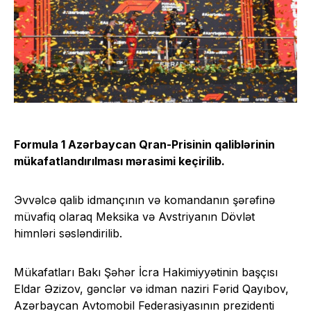
Formula 1 Azərbaycan Qran-Prisinin qaliblərinin
mükafatlandırılması mərasimi keçirilib.
Эvvəlcə qalib idmançının və komandanın şərəfinə
müvafiq olaraq Meksika və Avstriyanın Dövlət
himnləri səsləndirilib.
Mükafatları Bakı Şəhər İcra Hakimiyyətinin başçısı
Eldar Əzizov, gənclər və idman naziri Fərid Qayıbov,
Azərbaycan Avtomobil Federasiyasının prezidenti