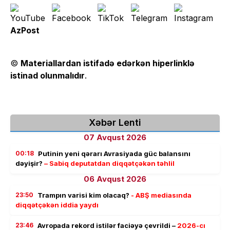
AzPost
©
Materiallardan istifadə edərkən hiperlinklə
istinad olunmalıdır
.
Xəbər Lenti
07 Avqust 2026
00:18
Putinin yeni qərarı Avrasiyada güc balansını
dəyişir?
– Sabiq deputatdan diqqətçəkən təhlil
06 Avqust 2026
23:50
Trampın varisi kim olacaq?
- ABŞ mediasında
diqqətçəkən iddia yaydı
23:46
Avropada rekord istilər faciəyə çevrildi –
2026-cı