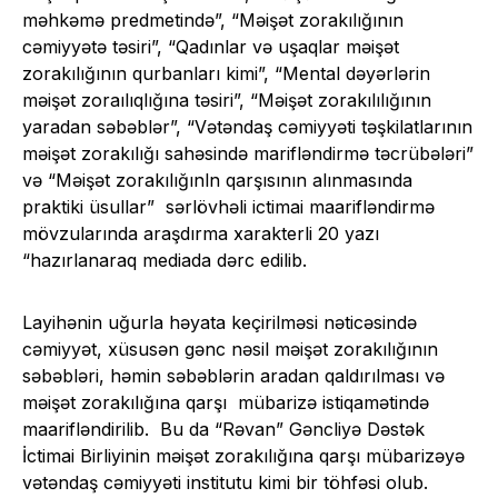
məhkəmə predmetində”, “Məişət zorakılığının
cəmiyyətə təsiri”, “Qadınlar və uşaqlar məişət
zorakılığının qurbanları kimi”, “Mental dəyərlərin
məişət zoraılıqlığına təsiri”, “Məişət zorakılılığının
yaradan səbəblər”, “Vətəndaş cəmiyyəti təşkilatlarının
məişət zorakılığı sahəsində marifləndirmə təcrübələri”
və “Məişət zorakılığınln qarşısının alınmasında
praktiki üsullar” sərlövhəli ictimai maarifləndirmə
mövzularında araşdırma xarakterli 20 yazı
“hazırlanaraq mediada dərc edilib.
Layihənin uğurla həyata keçirilməsi nəticəsində
cəmiyyət, xüsusən gənc nəsil məişət zorakılığının
səbəbləri, həmin səbəblərin aradan qaldırılması və
məişət zorakılığına qarşı mübarizə istiqamətində
maarifləndirilib. Bu da “Rəvan” Gəncliyə Dəstək
İctimai Birliyinin məişət zorakılığına qarşı mübarizəyə
vətəndaş cəmiyyəti institutu kimi bir töhfəsi olub.