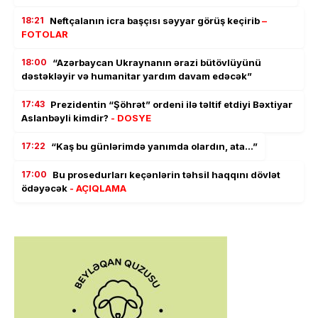
18:21
Neftçalanın icra başçısı səyyar görüş keçirib
–
FOTOLAR
18:00
“Azərbaycan Ukraynanın ərazi bütövlüyünü
dəstəkləyir və humanitar yardım davam edəcək”
17:43
Prezidentin “Şöhrət” ordeni ilə təltif etdiyi Bəxtiyar
Aslanbəyli kimdir?
- DOSYE
17:22
“Kaş bu günlərimdə yanımda olardın, ata…”
17:00
Bu prosedurları keçənlərin təhsil haqqını dövlət
ödəyəcək
- AÇIQLAMA