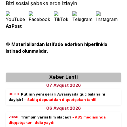
Bizi sosial şəbəkələrdə izləyin
AzPost
©
Materiallardan istifadə edərkən hiperlinklə
istinad olunmalıdır
.
Xəbər Lenti
07 Avqust 2026
00:18
Putinin yeni qərarı Avrasiyada güc balansını
dəyişir?
– Sabiq deputatdan diqqətçəkən təhlil
06 Avqust 2026
23:50
Trampın varisi kim olacaq?
- ABŞ mediasında
diqqətçəkən iddia yaydı