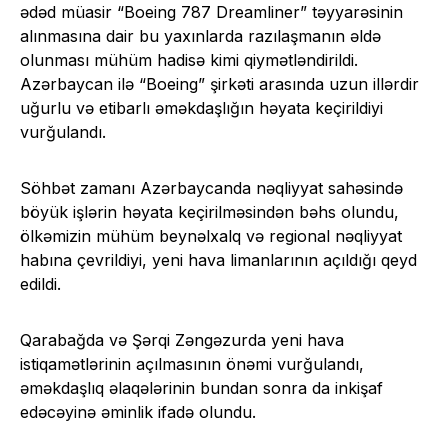
ədəd müasir “Boeing 787 Dreamliner” təyyarəsinin
alınmasına dair bu yaxınlarda razılaşmanın əldə
olunması mühüm hadisə kimi qiymətləndirildi.
Azərbaycan ilə “Boeing” şirkəti arasında uzun illərdir
uğurlu və etibarlı əməkdaşlığın həyata keçirildiyi
vurğulandı.
Söhbət zamanı Azərbaycanda nəqliyyat sahəsində
böyük işlərin həyata keçirilməsindən bəhs olundu,
ölkəmizin mühüm beynəlxalq və regional nəqliyyat
habına çevrildiyi, yeni hava limanlarının açıldığı qeyd
edildi.
Qarabağda və Şərqi Zəngəzurda yeni hava
istiqamətlərinin açılmasının önəmi vurğulandı,
əməkdaşlıq əlaqələrinin bundan sonra da inkişaf
edəcəyinə əminlik ifadə olundu.