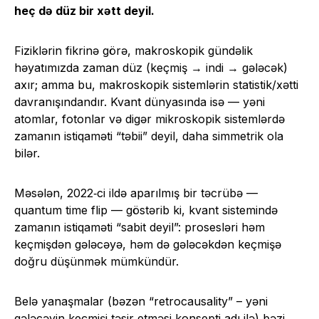
heç də düz bir xətt deyil.
Fiziklərin fikrinə görə, makroskopik gündəlik
həyatımızda zaman düz (keçmiş → indi → gələcək)
axır; amma bu, makroskopik sistemlərin statistik/xətti
davranışındandır. Kvant dünyasında isə — yəni
atomlar, fotonlar və digər mikroskopik sistemlərdə
zamanın istiqaməti “təbii” deyil, daha simmetrik ola
bilər.
Məsələn, 2022‑ci ildə aparılmış bir təcrübə —
quantum time flip — göstərib ki, kvant sistemində
zamanın istiqaməti “sabit deyil”: prosesləri həm
keçmişdən gələcəyə, həm də gələcəkdən keçmişə
doğru düşünmək mümkündür.
Belə yanaşmalar (bəzən “retrocausality” – yəni
gələcəyin keçmişi təsir etməsi konsepti adı ilə) bəzi