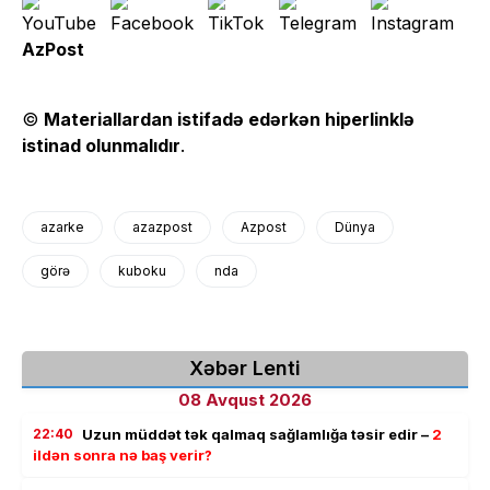
AzPost
©
Materiallardan istifadə edərkən hiperlinklə
istinad olunmalıdır
.
azarke
azazpost
Azpost
Dünya
görə
kuboku
nda
Xəbər Lenti
08 Avqust 2026
22:40
Uzun müddət tək qalmaq sağlamlığa təsir edir –
2
ildən sonra nə baş verir?