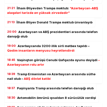
21:21
İlham Əliyevdən Trampa məktub:
“Azərbaycan-ABŞ
əlaqələri tarixdə ən yüksək zirvədədir”
21:13
İlham Əliyev Donald Trampa məktub ünvanlayıb
20:00
Azərbaycan və ABŞ prezidentləri arasında telefon
danışığı olub
19:00
Azərbaycanda 3200 illik sirli mətbəx tapıldı –
Qədim insanların menyusu heyrətləndirdi
18:45
Vaşinqton görüşü Cənubi Qafqazda oyunu dəyişdi
–
Azərbaycanın rolu artır
18:39
Tramp Ermənistan və Azərbaycan arasında sülhə
nail olub –
ABŞ dövlət katibi
18:37
Paşinyanla Tramp arasında telefon danışığı olub
18:30
Avtomobilin ömrünü qısaldan 8 sürücülük vərdişi