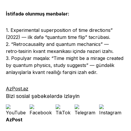
İstifadə olunmuş mənbələr:
1. Experimental superposition of time directions”
(2022) — ilk dəfə “quantum time flip” təcrübəsi.
2. “Retrocausality and quantum mechanics” —
retro‑təsirin kvant mexanikası içində nəzəri izahı.
3. Populyar məqalə: “Time might be a mirage created
by quantum physics, study suggests” — gündəlik
anlayışlarla kvant reallığı fərqini izah edir.
AzPost.az
Bizi sosial şəbəkələrdə izləyin
AzPost