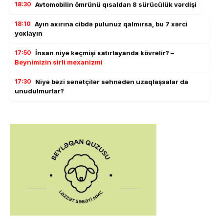
18:30
Avtomobilin ömrünü qısaldan 8 sürücülük vərdişi
18:10
Ayın axırına cibdə pulunuz qalmırsa, bu 7 xərci
yoxlayın
17:50
İnsan niyə keçmişi xatırlayanda kövrəlir? –
Beynimizin sirli mexanizmi
17:30
Niyə bəzi sənətçilər səhnədən uzaqlaşsalar da
unudulmurlar?