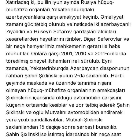
Xatırladaq ki, bu ilin iyun ayında Rusiya hüquq-
mühafizə orqanları Yekaterinburqdakı
azərbaycanlılara qarşı əməliyyat keçirib. Əməliyyat
zamanı güc tətbiq olunub və nəticədə iki azərbaycanlı
Ziyəddin və Hüseyn Səfərov qardaşları aldıqları
xəsarətlərdən həyatlarını itiriblər. Digər Səfərovlar və
bir neçə həmyerlimiz məhkəmənin qərarı ilə həbs
olunublar. Onlara qarşı 2001, 2010 və 2011-ci illərdə
törədilmiş cinayət ittihamları irəli sürülüb. Eyni
zamanda, Yekaterinburqda Azərbaycan diasporunun
rəhbəri Şahin Şıxlinski iyulun 2-də saxlanılıb. Hərbi
geyimdə maskada və üzərində tanınma nişanı
olmayan hüquq-mühafizə orqanlarının əməkdaşları
Şıxlinskinin içərisində olduğu avtomobilin qarşısını
küçənin ortasında kəsiblər və zor tətbiq edərək Şahin
Şıxlinski və oğlu Mutvalını avtomobildən endirərək
yerə yıxıb qandallayıblar. Mutvalı Şıxlinski
saxlanılandan 15 dəqiqə sonra sərbəst buraxılıb.
Şahin Şıxlinski isə İstintaq İdarəsində bir neçə saat