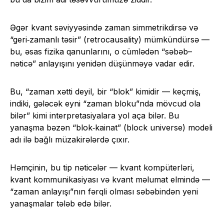
Əgər kvant səviyyəsində zaman simmetrikdirsə və
“geri‑zamanlı təsir” (retrocausality) mümkündürsə —
bu, əsas fizika qanunlarını, o cümlədən “səbəb–
nəticə” anlayışını yenidən düşünməyə vadar edir.
Bu, “zaman xətti deyil, bir “blok” kimidir — keçmiş,
indiki, gələcək eyni “zaman bloku”nda mövcud ola
bilər” kimi interpretasiyalara yol aça bilər. Bu
yanaşma bəzən “blok‑kainat” (block universe) modeli
adı ilə bağlı müzakirələrdə çıxır.
Həmçinin, bu tip nəticələr — kvant kompüterləri,
kvant kommunikasiyası və kvant məlumat elmində —
“zaman anlayışı”nın fərqli olması səbəbindən yeni
yanaşmalar tələb edə bilər.