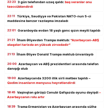
22:23
3 gün telefondan uzaq qaldı:
baş verənlər onu
təəccübləndirdi
22:11
Türkiyə, Səudiyyə və Pakistan NATO-nun 5-ci
maddəsinə bənzər razılaşma imzaladı
22:01
Goranboyda evdən 18 yaşlı gənc qızın meyiti tapıldı
21:21
İlham Əliyevdən Trampa məktub:
“Azərbaycan-ABŞ
əlaqələri tarixdə ən yüksək zirvədədir”
21:13
İlham Əliyev Donald Trampa məktub ünvanlayıb
20:00
Azərbaycan və ABŞ prezidentləri arasında telefon
danışığı olub
19:00
Azərbaycanda 3200 illik sirli mətbəx tapıldı –
Qədim insanların menyusu heyrətləndirdi
18:45
Vaşinqton görüşü Cənubi Qafqazda oyunu dəyişdi
–
Azərbaycanın rolu artır
18:39
Tramp Ermənistan və Azərbaycan arasında sülhə