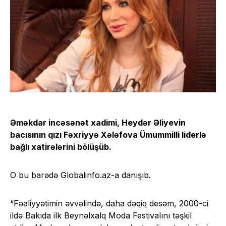
Əməkdar incəsənət xadimi, Heydər Əliyevin
bacısının qızı Fəxriyyə Xələfova Ümummilli liderlə
bağlı xatirələrini
bölüşüb
.
O bu barədə Globalinfo.az-a danışıb.
“Fəaliyyətimin əvvəlində, daha dəqiq desəm, 2000-ci
ildə Bakıda ilk Beynəlxalq Moda Festivalını təşkil