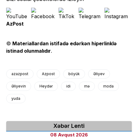
AzPost
©
Materiallardan istifadə edərkən hiperlinklə
istinad olunmalıdır
.
azazpost
Azpost
böyük
Əliyev
Əliyevin
Heydər
idi
mə
moda
yuda
Xəbər Lenti
08 Avqust 2026