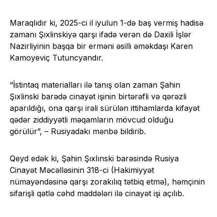
Maraqlıdır ki, 2025-ci il iyulun 1-də baş vermiş hadisə
zamanı Şıxlinskiyə qarşı ifadə verən də Daxili İşlər
Nazirliyinin başqa bir erməni əsilli əməkdaşı Karen
Kamoyeviç Tutuncyandır.
“İstintaq materialları ilə tanış olan zaman Şahin
Şıxlinski barədə cinayət işinin birtərəfli və qərəzli
aparıldığı, ona qarşı irəli sürülən ittihamlarda kifayət
qədər ziddiyyətli məqamların mövcud olduğu
görülür”, – Rusiyadakı mənbə bildirib.
Qeyd edək ki, Şahin Şıxlınski barəsində Rusiya
Cinayət Məcəlləsinin 318-ci (Hakimiyyət
nümayəndəsinə qarşı zorakılıq tətbiq etmə), həmçinin
sifarişli qətlə cəhd maddələri ilə cinayət işi açılıb.