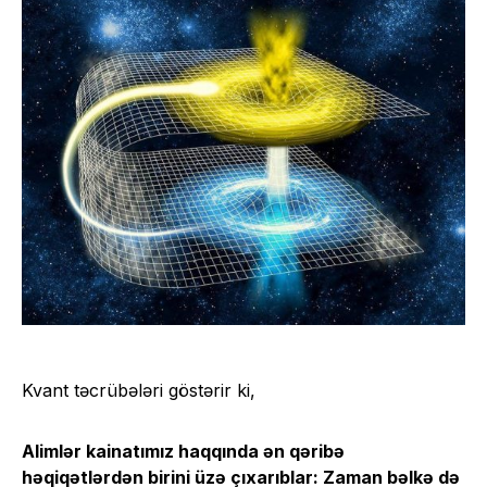
Kvant təcrübələri göstərir ki,
Alimlər kainatımız haqqında ən qəribə
həqiqətlərdən birini üzə çıxarıblar: Zaman bəlkə də