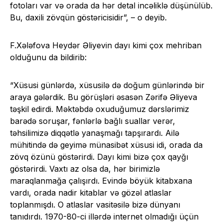
fotoları var və orada da hər detal incəliklə düşünülüb.
Bu, daxili zövqün göstəricisidir”, – o deyib.
F.Xələfova Heydər Əliyevin dayı kimi çox mehriban
olduğunu da bildirib:
“Xüsusi günlərdə, xüsusilə də doğum günlərində bir
araya gələrdik. Bu görüşləri əsasən Zərifə Əliyeva
təşkil edirdi. Məktəbdə oxuduğumuz dərslərimiz
barədə soruşar, fənlərlə bağlı suallar verər,
təhsilimizə diqqətlə yanaşmağı tapşırardı. Ailə
mühitində də geyimə münasibət xüsusi idi, orada da
zövq özünü göstərirdi. Dayı kimi bizə çox qayğı
göstərirdi. Vaxtı az olsa da, hər birimizlə
maraqlanmağa çalışırdı. Evində böyük kitabxana
vardı, orada nadir kitablar və gözəl atlaslar
toplanmışdı. O atlaslar vasitəsilə bizə dünyanı
tanıdırdı. 1970-80-ci illərdə internet olmadığı üçün