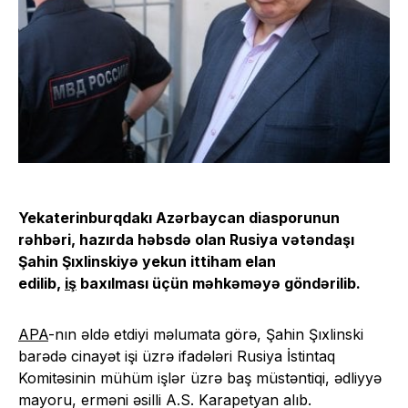
Yekaterinburqdakı Azərbaycan diasporunun
rəhbəri, hazırda həbsdə olan Rusiya vətəndaşı
Şahin Şıxlinskiyə yekun ittiham elan
edilib,
iş
baxılması üçün məhkəməyə göndərilib.
APA
-nın əldə etdiyi məlumata görə, Şahin Şıxlinski
barədə cinayət işi üzrə ifadələri Rusiya İstintaq
Komitəsinin mühüm işlər üzrə baş müstəntiqi, ədliyyə
mayoru, erməni əsilli A.S. Karapetyan alıb.