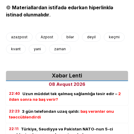
©
Materiallardan istifadə edərkən hiperlinklə
istinad olunmalıdır
.
azazpost
Azpost
bilər
deyil
keçmi
kvant
yəni
zaman
Xəbər Lenti
08 Avqust 2026
22:40
Uzun müddət tək qalmaq sağlamlığa təsir edir –
2
ildən sonra nə baş verir?
22:23
3 gün telefondan uzaq qaldı:
baş verənlər onu
təəccübləndirdi
22:11
Türkiyə, Səudiyyə və Pakistan NATO-nun 5-ci