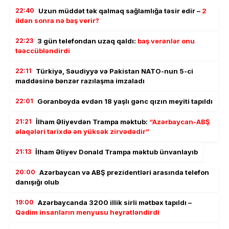
22:40
Uzun müddət tək qalmaq sağlamlığa təsir edir –
2
ildən sonra nə baş verir?
22:23
3 gün telefondan uzaq qaldı:
baş verənlər onu
təəccübləndirdi
22:11
Türkiyə, Səudiyyə və Pakistan NATO-nun 5-ci
maddəsinə bənzər razılaşma imzaladı
22:01
Goranboyda evdən 18 yaşlı gənc qızın meyiti tapıldı
21:21
İlham Əliyevdən Trampa məktub:
“Azərbaycan-ABŞ
əlaqələri tarixdə ən yüksək zirvədədir”
21:13
İlham Əliyev Donald Trampa məktub ünvanlayıb
20:00
Azərbaycan və ABŞ prezidentləri arasında telefon
danışığı olub
19:00
Azərbaycanda 3200 illik sirli mətbəx tapıldı –
Qədim insanların menyusu heyrətləndirdi