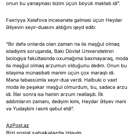
onun bu yanaşması bizim üçün böyük məktəb idi”.
Fəxriyyə Xələfova incəsənətə gəlməsi üçün Heydər
Əliyevin xeyir-duasını aldığını qeyd edib:
“Bir dəfə onlarda olan zaman nə ilə məşğul olmaq
istədiyimi soruşanda, Bakı Dövlət Universitetinin
biologiya fakültəsində oxumağıma baxmayaraq, moda
ilə məşğul olmaq arzumun olduğunu dedim. Onun bu
istəyimə münasibəti mənim üçün çox maraqlı idi.
Mənə təbəssümlə xeyir-dua verdi. Halbuki o vaxt
moda ilə peşəkar məşğul olmurdum, bu, sadəcə arzu
idi. İllər sonra isə həmin arzum reallaşdı. İlk
addımlarım zamanı, dediyim kimi, Heydər Əliyev məni
və Yudaşkini rəsmi qəbul etdi”.
AzPost.az
Bizi sosial şəbəkələrdə izləyin