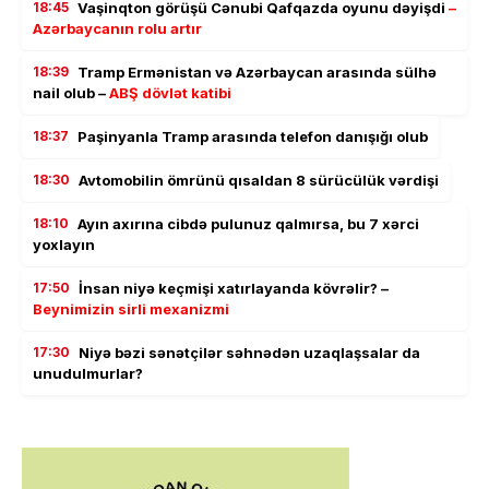
18:45
Vaşinqton görüşü Cənubi Qafqazda oyunu dəyişdi
–
Azərbaycanın rolu artır
18:39
Tramp Ermənistan və Azərbaycan arasında sülhə
nail olub –
ABŞ dövlət katibi
18:37
Paşinyanla Tramp arasında telefon danışığı olub
18:30
Avtomobilin ömrünü qısaldan 8 sürücülük vərdişi
18:10
Ayın axırına cibdə pulunuz qalmırsa, bu 7 xərci
yoxlayın
17:50
İnsan niyə keçmişi xatırlayanda kövrəlir? –
Beynimizin sirli mexanizmi
17:30
Niyə bəzi sənətçilər səhnədən uzaqlaşsalar da
unudulmurlar?