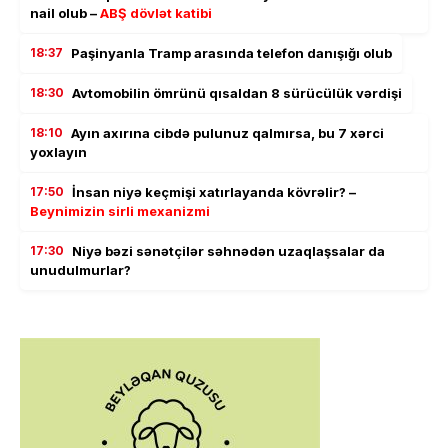
nail olub –
ABŞ dövlət katibi
18:37
Paşinyanla Tramp arasında telefon danışığı olub
18:30
Avtomobilin ömrünü qısaldan 8 sürücülük vərdişi
18:10
Ayın axırına cibdə pulunuz qalmırsa, bu 7 xərci
yoxlayın
17:50
İnsan niyə keçmişi xatırlayanda kövrəlir? –
Beynimizin sirli mexanizmi
17:30
Niyə bəzi sənətçilər səhnədən uzaqlaşsalar da
unudulmurlar?