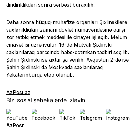
dindirildikdən sonra sərbəst buraxılıb.
Daha sonra hüquq-mühafizə orqanları Şıxlinskilərə
saxlanıldıqları zamanı dövlət nümayəndəsinə qarşı
zor tətbiq etmək maddəsi ilə cinayət işi açıb. Məlum
cinayət işi üzrə iyulun 16-da Mutvalı Şıxlinski
saxlanılaraq barəsində həbs-qətimkan tədbiri seçilib.
Şahin Şıxlinski isə axtarışa verilib. Avqustun 2-də isə
Şahin Şıxlinski də Moskvada saxlanılaraq
Yekaterinburqa etap olunub.
AzPost.az
Bizi sosial şəbəkələrdə izləyin
AzPost