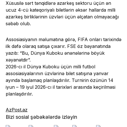
Xüsusilə sərt tənqidlərə azarkeş sektoru üçün ən
ucuz 4-cü kateqoriyalı biletlərin əksər hallarda milli
azarkeş birliklərinin üzvləri üçün əlçatan olmayacağı
səbəb olub.
Assosiasiyanın məlumatına görə, FIFA onları tarixində
ilk dəfə olaraq satışa çıxarır. FSE öz bəyanatında
yazıb: “Bu, Dünya Kuboku ənənələrinə böyük
xəyanətdir”.
2026-cı il Dünya Kuboku üçün milli futbol
assosiasiyalarının üzvlərinə bilet satışına yanvar
ayında başlamaq planlaşdırılır. Turnirin özünün 14
iyun – 19 iyul 2026-cı il tarixləri arasında keçirilməsi
planlaşdırılır.
AzPost.az
Bizi sosial şəbəkələrdə izləyin