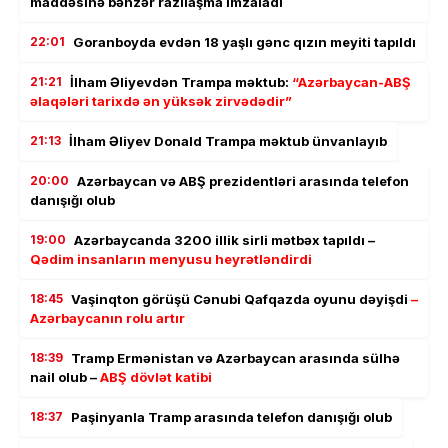
maddəsinə bənzər razılaşma imzaladı
22:01
Goranboyda evdən 18 yaşlı gənc qızın meyiti tapıldı
21:21
İlham Əliyevdən Trampa məktub:
“Azərbaycan-ABŞ
əlaqələri tarixdə ən yüksək zirvədədir”
21:13
İlham Əliyev Donald Trampa məktub ünvanlayıb
20:00
Azərbaycan və ABŞ prezidentləri arasında telefon
danışığı olub
19:00
Azərbaycanda 3200 illik sirli mətbəx tapıldı –
Qədim insanların menyusu heyrətləndirdi
18:45
Vaşinqton görüşü Cənubi Qafqazda oyunu dəyişdi
–
Azərbaycanın rolu artır
18:39
Tramp Ermənistan və Azərbaycan arasında sülhə
nail olub –
ABŞ dövlət katibi
18:37
Paşinyanla Tramp arasında telefon danışığı olub