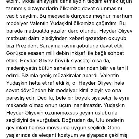
etdim. Moda anlayışını daha aydın təqdim etmək üçün
tanınmış dizaynerlərin ölkəmizə dəvət olunmasını
vacib saydım. Bu məqsədlə dünyaca məşhur mərhum
modelyer Valentin Yudaşkini ölkəmizə çağırdım. Bu
barədə mətbuatda yazılar dərc olundu. Heydər Əliyev
mətbuatı daim izlədiyindən xəbəri qəzetdən oxuyub
bizi Prezident Sarayına rəsmi qəbuluna dəvət etdi.
Görüşdə əsasən milli dəbin inkişafı ilə bağlı söhbət
etdik. Heydər Əliyev böyük siyasətçi olsa da,
mədəniyyətin bütün sahələrini dərindən bilir və təhlil
edirdi. Bizimlə geniş müzakirələr apardı. Valentin
Yudaşkin hətta etiraf etdi ki, o, Heydər Əliyevi hələ
sovet dövründən bir modelyer kimi izləyir və ona
pərəstiş edir. Dedi ki, belə bir böyük siyasətçi ilə eyni
məkanda olmaq onun üçün inanılmazdır. Yudaşkin
Heydər Əliyevin özünəməxsus geyim üslubu ilə
seçildiyini də vurğuladı. Doğrudan da, Ulu öndərin
geyimləri həmişə mövsümə uyğun seçilirdi. Gənc
yaşlarında da eleqant kostyum və şlyapada çəkilmiş