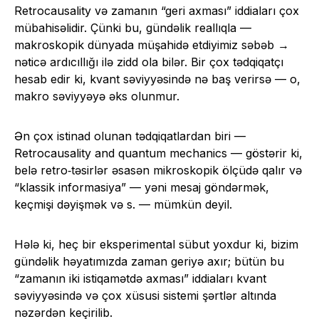
Retrocausality və zamanın “geri axması” iddiaları çox
mübahisəlidir. Çünki bu, gündəlik reallıqla —
makroskopik dünyada müşahidə etdiyimiz səbəb →
nəticə ardıcıllığı ilə zidd ola bilər. Bir çox tədqiqatçı
hesab edir ki, kvant səviyyəsində nə baş verirsə — o,
makro səviyyəyə əks olunmur.
Ən çox istinad olunan tədqiqatlardan biri —
Retrocausality and quantum mechanics — göstərir ki,
belə retro‑təsirlər əsasən mikroskopik ölçüdə qalır və
“klassik informasiya” — yəni mesaj göndərmək,
keçmişi dəyişmək və s. — mümkün deyil.
Hələ ki, heç bir eksperimental sübut yoxdur ki, bizim
gündəlik həyatımızda zaman geriyə axır; bütün bu
“zamanın iki istiqamətdə axması” iddiaları kvant
səviyyəsində və çox xüsusi sistemi şərtlər altında
nəzərdən keçirilib.