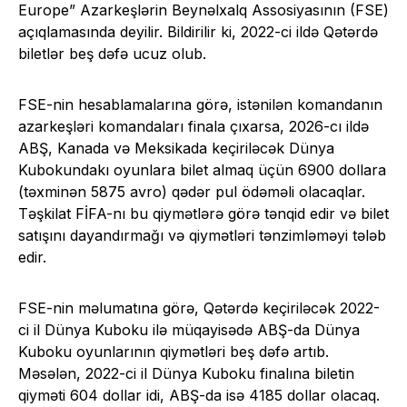
Europe” Azarkeşlərin Beynəlxalq Assosiyasının (FSE)
açıqlamasında deyilir. Bildirilir ki, 2022-ci ildə Qətərdə
biletlər beş dəfə ucuz olub.
FSE-nin hesablamalarına görə, istənilən komandanın
azarkeşləri komandaları finala çıxarsa, 2026-cı ildə
ABŞ, Kanada və Meksikada keçiriləcək Dünya
Kubokundakı oyunlara bilet almaq üçün 6900 dollara
(təxminən 5875 avro) qədər pul ödəməli olacaqlar.
Təşkilat FİFA-nı bu qiymətlərə görə tənqid edir və bilet
satışını dayandırmağı və qiymətləri tənzimləməyi tələb
edir.
FSE-nin məlumatına görə, Qətərdə keçiriləcək 2022-
ci il Dünya Kuboku ilə müqayisədə ABŞ-da Dünya
Kuboku oyunlarının qiymətləri beş dəfə artıb.
Məsələn, 2022-ci il Dünya Kuboku finalına biletin
qiyməti 604 dollar idi, ABŞ-da isə 4185 dollar olacaq.