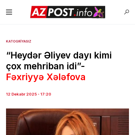
KATOGRIYASIZ
“Heydər Əliyev dayı kimi
çox mehriban idi”-
Fəxriyyə Xələfova
12 Dekabr 2025 - 17:20