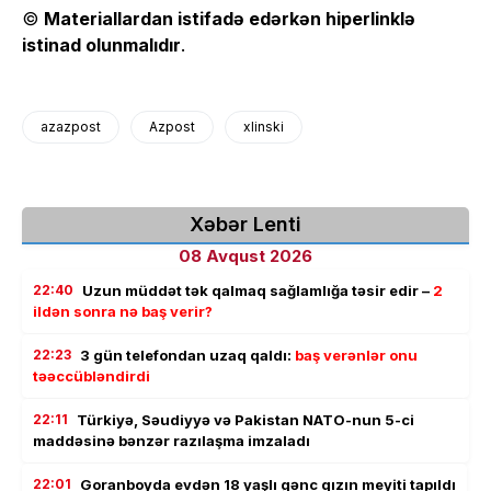
©
Materiallardan istifadə edərkən hiperlinklə
istinad olunmalıdır
.
azazpost
Azpost
xlinski
Xəbər Lenti
08 Avqust 2026
22:40
Uzun müddət tək qalmaq sağlamlığa təsir edir –
2
ildən sonra nə baş verir?
22:23
3 gün telefondan uzaq qaldı:
baş verənlər onu
təəccübləndirdi
22:11
Türkiyə, Səudiyyə və Pakistan NATO-nun 5-ci
maddəsinə bənzər razılaşma imzaladı
22:01
Goranboyda evdən 18 yaşlı gənc qızın meyiti tapıldı