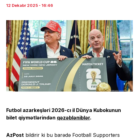
12 Dekabr 2025 - 16:46
Futbol azarkeşləri 2026-cı il Dünya Kubokunun
bilet qiymətlərindən
qəzəbləniblər
.
AzPost
bildirir ki bu barədə Football Supporters