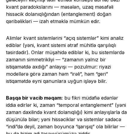
kvant paradokslarını — məsələn, uzaq məsafəli
hissəcik dolanıqlığından (entanglement) doğan
qəribəlikləri — izah etməklə mümkün edir.
Alimlər kvant sistemlərini “açıq sistemlər” kimi analiz
ediblər (yəni, kvant sistemi ətraf mühitlə qarşılıqlı
təsirdədir). Onlar müşahidə ediblər ki, bu sistemlərdə
zamanın simmetrikliyi — “zamanın yalnız bir
istiqamətdə axdığı” anlayışı — pozulmur: riyazi
modellərə görə zaman həm “irəli”, həm “geri”
istiqamətdə eyni qanunlara uyğun işləyə bilir.
Başqa bir vacib məqam:
bu fikri müdafiə edənlər
iddia edirlər ki, zaman “temporal entanglement” (yəni
zaman daxilində kvant dolanıqlığı) kimi anlayışlarla da
düşünülə bilər; yəni hissəciklər və sistemlər sadəcə
“indi”də deyil, zaman boyunca “qarışıq” ola bilirlər —
bu da bizim adi təsəvvürümüzə ziddir.