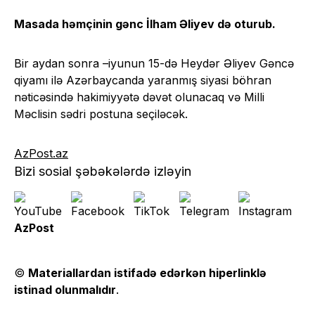
Masada həmçinin gənc İlham Əliyev də oturub.
Bir aydan sonra –iyunun 15-də Heydər Əliyev Gəncə
qiyamı ilə Azərbaycanda yaranmış siyasi böhran
nəticəsində hakimiyyətə dəvət olunacaq və Milli
Məclisin sədri postuna seçiləcək.
AzPost.az
Bizi sosial şəbəkələrdə izləyin
AzPost
©
Materiallardan istifadə edərkən hiperlinklə
istinad olunmalıdır
.