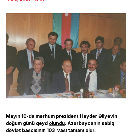
Mayın 10-da mərhum prezident Heydər Əliyevin
doğum günü qeyd
olundu
. Azərbaycanın sabiq
dövlət başçısının 103 yaşı tamam olur.