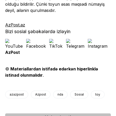
olduğu bildirilir. Çünki toyun əsas məqsədi nümayiş
deyil, ailənin qurulmasıdır.
AzPost.az
Bizi sosial şəbəkələrdə izləyin
AzPost
©
Materiallardan istifadə edərkən hiperlinklə
istinad olunmalıdır
.
azazpost
Azpost
nda
Sosial
toy