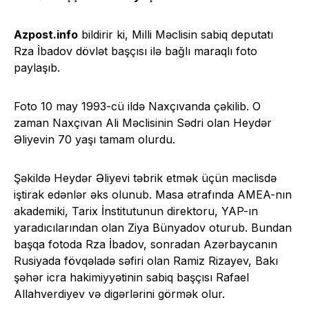
Azpost.info
bildirir ki, Milli Məclisin sabiq deputatı
Rza İbadov dövlət başçısı ilə bağlı maraqlı foto
paylaşıb.
Foto 10 may 1993-cü ildə Naxçıvanda çəkilib. O
zaman Naxçıvan Ali Məclisinin Sədri olan Heydər
Əliyevin 70 yaşı tamam olurdu.
Şəkildə Heydər Əliyevi təbrik etmək üçün məclisdə
iştirak edənlər əks olunub. Masa ətrafında AMEA-nın
akademiki, Tarix İnstitutunun direktoru, YAP-ın
yaradıcılarından olan Ziya Bünyadov oturub. Bundan
başqa fotoda Rza İbadov, sonradan Azərbaycanın
Rusiyada fövqəladə səfiri olan Ramiz Rizayev, Bakı
şəhər icra hakimiyyətinin sabiq başçısı Rafael
Allahverdiyev və digərlərini görmək olur.