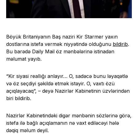
Böyük Britaniyanın Baş naziri Kir Starmer yaxın
dostlarına istefa vermək niyyətində olduğunu
bildirib
.
Bu barədə Daily Mail öz mənbələrinə istinadən
məlumat yayıb.
“Kir siyasi reallığı anlayır… O, sadəcə bunu ləyaqətlə
və öz seçdiyi şəkildə etmək istəyir. O, vaxtı özü
açıqlayacaq”, – deyə Nazirlər Kabinetinin üzvlərindən
biri bildirib.
Nazirlər Kabinetindəki digər mənbənin sözlərinə görə,
istefa ilə bağlı açıqlamanın nə vaxt ediləcəyi hələ
dəqiq məlum deyil.