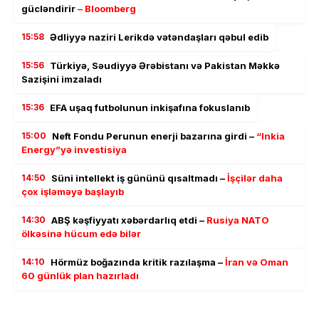
gücləndirir
– Bloomberg
15:58
Ədliyyə naziri Lerikdə vətəndaşları qəbul edib
15:56
Türkiyə, Səudiyyə Ərəbistanı və Pakistan Məkkə
Sazişini imzaladı
15:36
EFA uşaq futbolunun inkişafına fokuslanıb
15:00
Neft Fondu Perunun enerji bazarına girdi –
“Inkia
Energy”yə investisiya
14:50
Süni intellekt iş gününü qısaltmadı –
İşçilər daha
çox işləməyə başlayıb
14:30
ABŞ kəşfiyyatı xəbərdarlıq etdi –
Rusiya NATO
ölkəsinə hücum edə bilər
14:10
Hörmüz boğazında kritik razılaşma –
İran və Oman
60 günlük plan hazırladı