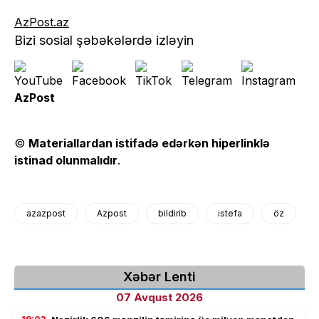
AzPost.az
Bizi sosial şəbəkələrdə izləyin
AzPost
©
Materiallardan istifadə edərkən hiperlinklə
istinad olunmalıdır
.
azazpost
Azpost
bildirib
istefa
öz
Xəbər Lenti
07 Avqust 2026