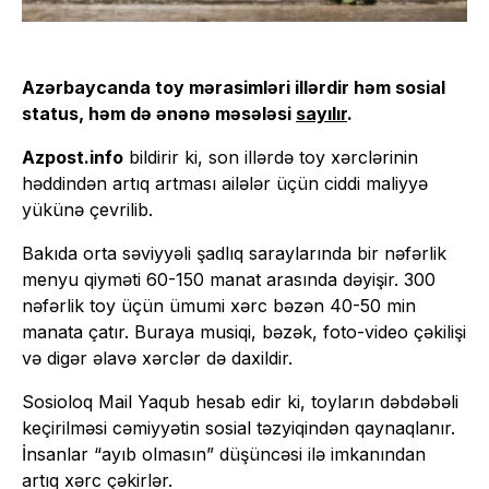
Azərbaycanda toy mərasimləri illərdir həm sosial
status, həm də ənənə məsələsi
sayılır
.
Azpost.info
bildirir ki, son illərdə toy xərclərinin
həddindən artıq artması ailələr üçün ciddi maliyyə
yükünə çevrilib.
Bakıda orta səviyyəli şadlıq saraylarında bir nəfərlik
menyu qiyməti 60-150 manat arasında dəyişir. 300
nəfərlik toy üçün ümumi xərc bəzən 40-50 min
manata çatır. Buraya musiqi, bəzək, foto-video çəkilişi
və digər əlavə xərclər də daxildir.
Sosioloq Mail Yaqub hesab edir ki, toyların dəbdəbəli
keçirilməsi cəmiyyətin sosial təzyiqindən qaynaqlanır.
İnsanlar “ayıb olmasın” düşüncəsi ilə imkanından
artıq xərc çəkirlər.