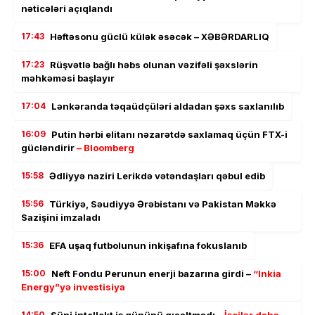
nəticələri açıqlandı
17:43
Həftəsonu güclü külək əsəcək – XƏBƏRDARLIQ
17:23
Rüşvətlə bağlı həbs olunan vəzifəli şəxslərin
məhkəməsi başlayır
17:04
Lənkəranda təqaüdçüləri aldadan şəxs saxlanılıb
16:09
Putin hərbi elitanı nəzarətdə saxlamaq üçün FTX-i
gücləndirir
– Bloomberg
15:58
Ədliyyə naziri Lerikdə vətəndaşları qəbul edib
15:56
Türkiyə, Səudiyyə Ərəbistanı və Pakistan Məkkə
Sazişini imzaladı
15:36
EFA uşaq futbolunun inkişafına fokuslanıb
15:00
Neft Fondu Perunun enerji bazarına girdi –
“Inkia
Energy”yə investisiya
14:50