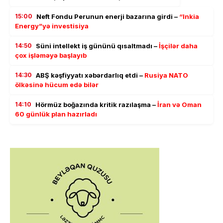
15:00
Neft Fondu Perunun enerji bazarına girdi –
“Inkia
Energy”yə investisiya
14:50
Süni intellekt iş gününü qısaltmadı –
İşçilər daha
çox işləməyə başlayıb
14:30
ABŞ kəşfiyyatı xəbərdarlıq etdi –
Rusiya NATO
ölkəsinə hücum edə bilər
14:10
Hörmüz boğazında kritik razılaşma –
İran və Oman
60 günlük plan hazırladı