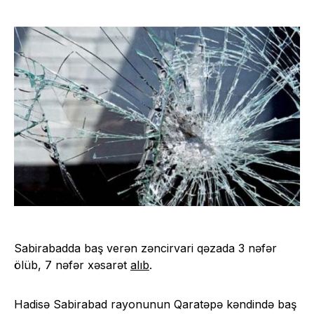
Sabirabadda baş verən zəncirvari qəzada 3 nəfər
ölüb, 7 nəfər xəsarət
alıb
.
Hadisə Sabirabad rayonunun Qaratəpə kəndində baş