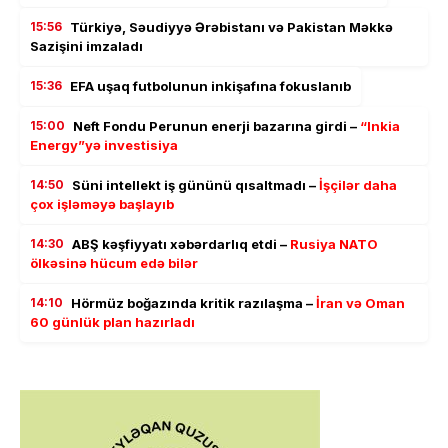
15:56
Türkiyə, Səudiyyə Ərəbistanı və Pakistan Məkkə
Sazişini imzaladı
15:36
EFA uşaq futbolunun inkişafına fokuslanıb
15:00
Neft Fondu Perunun enerji bazarına girdi –
“Inkia
Energy”yə investisiya
14:50
Süni intellekt iş gününü qısaltmadı –
İşçilər daha
çox işləməyə başlayıb
14:30
ABŞ kəşfiyyatı xəbərdarlıq etdi –
Rusiya NATO
ölkəsinə hücum edə bilər
14:10
Hörmüz boğazında kritik razılaşma –
İran və Oman
60 günlük plan hazırladı