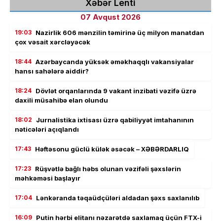
Xəbər Lenti
07 Avqust 2026
19:03
Nazirlik 606 mənzilin təmirinə üç milyon manatdan
çox vəsait xərcləyəcək
18:44
Azərbaycanda yüksək əməkhaqqlı vakansiyalar
hansı sahələrə aiddir?
18:24
Dövlət orqanlarında 9 vakant inzibati vəzifə üzrə
daxili müsahibə elan olundu
18:02
Jurnalistika ixtisası üzrə qabiliyyət imtahanının
nəticələri açıqlandı
17:43
Həftəsonu güclü külək əsəcək – XƏBƏRDARLIQ
17:23
Rüşvətlə bağlı həbs olunan vəzifəli şəxslərin
məhkəməsi başlayır
17:04
Lənkəranda təqaüdçüləri aldadan şəxs saxlanılıb
16:09
Putin hərbi elitanı nəzarətdə saxlamaq üçün FTX-i