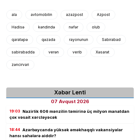
ala
avtomobilin
azazpost
Azpost
Hadisə
kəndində
nəfər
olub
qaratəpə
qəzada
rayonunun
Sabirabad
sabirabadda
verən
verib
Xəsarət
zəncirvari
Xəbər Lenti
07 Avqust 2026
19:03
Nazirlik 606 mənzilin təmirinə üç milyon manatdan
çox vəsait xərcləyəcək
18:44
Azərbaycanda yüksək əməkhaqqlı vakansiyalar
hansı sahələrə aiddir?