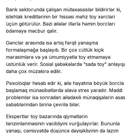
Bank sektorunda çalışan mütəxəssislər bildirirlər ki,
istehlak kreditlərinin bir hissəsi məhz toy xərcləri
üçün götürülür. Bəzi ailələr illərlə həmin borcları
ödəməyə məcbur qalır.
Gənclər arasında isə artıq fərqli yanaşma
formalaşmağa başlayıb. Bir çox cütlük kiçik
mərasimlərə və ya ümumiyyətlə toy etməməyə
üstünlük verir. Sosial şəbəkələrdə “sadə toy” anlayışı
daha çox müzakirə edilir.
Psixoloqlar hesab edir ki, ailə həyatına böyük borcla
başlamaq münasibətlərdə əlavə stres yaradır. Maddi
problemlər isə sonradan ailədaxili münaqişələrin əsas
səbəblərindən birinə çevrilə bilər.
Ekspertlər toy bazarında qiymətlərin
tənzimlənməsinin vacibliyini vurğulayırlar. Bununla
yanaşı, cəmiyyətdə düşüncə dəyişikliyinin də lazım