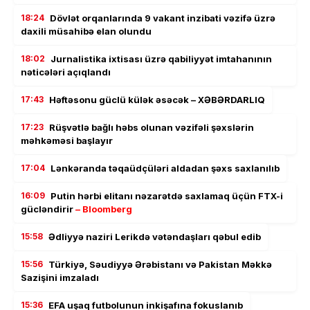
18:24
Dövlət orqanlarında 9 vakant inzibati vəzifə üzrə
daxili müsahibə elan olundu
18:02
Jurnalistika ixtisası üzrə qabiliyyət imtahanının
nəticələri açıqlandı
17:43
Həftəsonu güclü külək əsəcək – XƏBƏRDARLIQ
17:23
Rüşvətlə bağlı həbs olunan vəzifəli şəxslərin
məhkəməsi başlayır
17:04
Lənkəranda təqaüdçüləri aldadan şəxs saxlanılıb
16:09
Putin hərbi elitanı nəzarətdə saxlamaq üçün FTX-i
gücləndirir
– Bloomberg
15:58
Ədliyyə naziri Lerikdə vətəndaşları qəbul edib
15:56
Türkiyə, Səudiyyə Ərəbistanı və Pakistan Məkkə
Sazişini imzaladı
15:36
EFA uşaq futbolunun inkişafına fokuslanıb