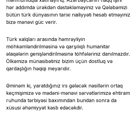
məmnunluqla xatırlayırıq. Azərbaycanın haqq işini
hər addımda ürəkdən dəstəkləməyiniz və Qələbəmizi
bütün türk dünyasının tarixi nailiyyəti hesab etməyiniz
bizə mənəvi güc verir.
Türk xalqları arasında həmrəyliyin
möhkəmləndirilməsinə və qarşılıqlı humanitar
əlaqələrin genişləndirilməsinə töhfələriniz danılmazdır.
Ölkəmizə münasibətiniz bizim üçün dostluq və
qardaşlığın həqiqi meyarıdır.
Əminəm ki, yaratdığınız irs gələcək nəsillərin ortaq
keçmişimizə və mədəni-mənəvi sərvətlərimizə ehtiram
ruhunda tərbiyəsi baxımından bundan sonra da
xüsusi əhəmiyyət kəsb edəcəkdir.