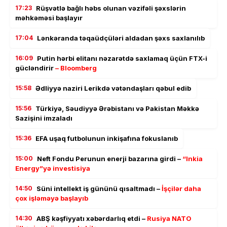
17:23
Rüşvətlə bağlı həbs olunan vəzifəli şəxslərin
məhkəməsi başlayır
17:04
Lənkəranda təqaüdçüləri aldadan şəxs saxlanılıb
16:09
Putin hərbi elitanı nəzarətdə saxlamaq üçün FTX-i
gücləndirir
– Bloomberg
15:58
Ədliyyə naziri Lerikdə vətəndaşları qəbul edib
15:56
Türkiyə, Səudiyyə Ərəbistanı və Pakistan Məkkə
Sazişini imzaladı
15:36
EFA uşaq futbolunun inkişafına fokuslanıb
15:00
Neft Fondu Perunun enerji bazarına girdi –
“Inkia
Energy”yə investisiya
14:50
Süni intellekt iş gününü qısaltmadı –
İşçilər daha
çox işləməyə başlayıb
14:30
ABŞ kəşfiyyatı xəbərdarlıq etdi –
Rusiya NATO