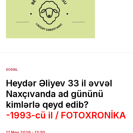
SOSIAL
Heydər Əliyev 33 il əvvəl
Naxçıvanda ad gününü
kimlərlə qeyd edib?
-1993-cü il / FOTOXRONİKA
17 May 2026 - 13:50