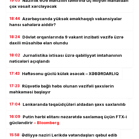
19:03
Nazirlik 606 mənzilin təmirinə üç milyon manatdan
çox vəsait xərcləyəcək
18:44
Azərbaycanda yüksək əməkhaqqlı vakansiyalar
hansı sahələrə aiddir?
18:24
Dövlət orqanlarında 9 vakant inzibati vəzifə üzrə
daxili müsahibə elan olundu
18:02
Jurnalistika ixtisası üzrə qabiliyyət imtahanının
nəticələri açıqlandı
17:43
Həftəsonu güclü külək əsəcək – XƏBƏRDARLIQ
17:23
Rüşvətlə bağlı həbs olunan vəzifəli şəxslərin
məhkəməsi başlayır
17:04
Lənkəranda təqaüdçüləri aldadan şəxs saxlanılıb
16:09
Putin hərbi elitanı nəzarətdə saxlamaq üçün FTX-i
gücləndirir
– Bloomberg
15:58
Ədliyyə naziri Lerikdə vətəndaşları qəbul edib