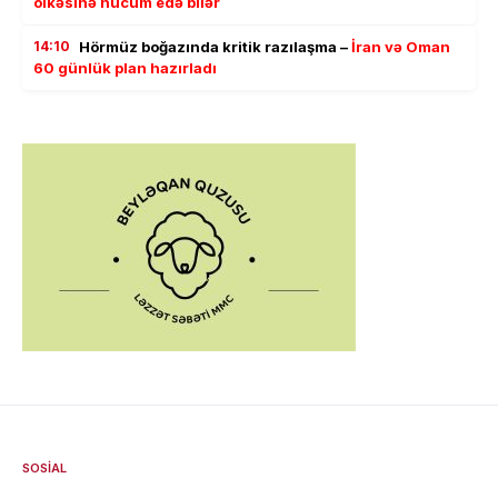
ölkəsinə hücum edə bilər
14:10
Hörmüz boğazında kritik razılaşma –
İran və Oman
60 günlük plan hazırladı
SOSIAL