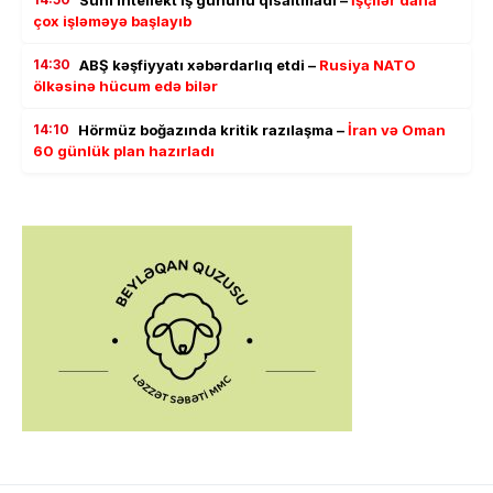
Süni intellekt iş gününü qısaltmadı –
İşçilər daha
çox işləməyə başlayıb
14:30
ABŞ kəşfiyyatı xəbərdarlıq etdi –
Rusiya NATO
ölkəsinə hücum edə bilər
14:10
Hörmüz boğazında kritik razılaşma –
İran və Oman
60 günlük plan hazırladı