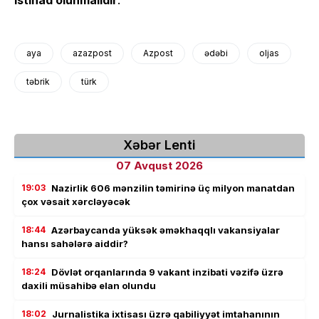
istinad olunmalıdır
.
aya
azazpost
Azpost
ədəbi
oljas
təbrik
türk
Xəbər Lenti
07 Avqust 2026
19:03
Nazirlik 606 mənzilin təmirinə üç milyon manatdan
çox vəsait xərcləyəcək
18:44
Azərbaycanda yüksək əməkhaqqlı vakansiyalar
hansı sahələrə aiddir?
18:24
Dövlət orqanlarında 9 vakant inzibati vəzifə üzrə
daxili müsahibə elan olundu
18:02
Jurnalistika ixtisası üzrə qabiliyyət imtahanının