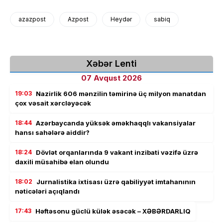
azazpost
Azpost
Heydər
sabiq
Xəbər Lenti
07 Avqust 2026
19:03
Nazirlik 606 mənzilin təmirinə üç milyon manatdan
çox vəsait xərcləyəcək
18:44
Azərbaycanda yüksək əməkhaqqlı vakansiyalar
hansı sahələrə aiddir?
18:24
Dövlət orqanlarında 9 vakant inzibati vəzifə üzrə
daxili müsahibə elan olundu
18:02
Jurnalistika ixtisası üzrə qabiliyyət imtahanının
nəticələri açıqlandı
17:43
Həftəsonu güclü külək əsəcək – XƏBƏRDARLIQ