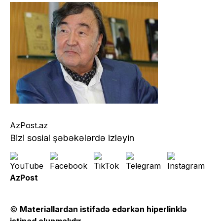
AzPost.az
Bizi sosial şəbəkələrdə izləyin
AzPost
©
Materiallardan istifadə edərkən hiperlinklə