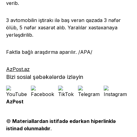
verib.
3 avtomobilin iştirakı ilə baş verən qəzada 3 nəfər
ölüb, 5 nəfər xəsarət alıb. Yaralılar xəstəxanaya
yerləşdirilib.
Faktla bağlı araşdırma aparılır. /APA/
AzPost.az
Bizi sosial şəbəkələrdə izləyin
AzPost
©
Materiallardan istifadə edərkən hiperlinklə
istinad olunmalıdır
.