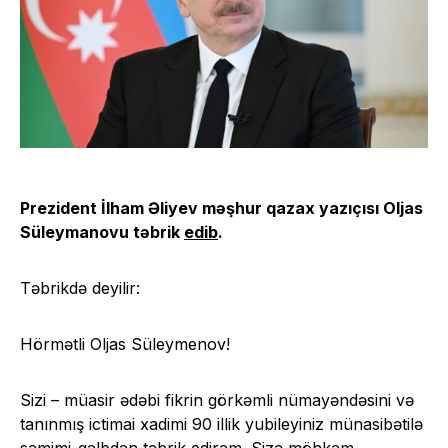
Prezident İlham Əliyev məşhur qazax yazıçısı Oljas
Süleymanovu təbrik
edib
.
Təbrikdə deyilir:
Hörmətli Oljas Süleymenov!
Sizi – müasir ədəbi fikrin görkəmli nümayəndəsini və
tanınmış ictimai xadimi 90 illik yubileyiniz münasibətilə