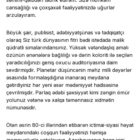
səmimi-qəlbdən təbrik edirəm. Sizə möhkəm
cansağlığı və çoxşaxəli fəaliyyətinizdə uğurlar
arzulayıram.
Böyük şair, publisist, ədəbiyyatşünas və tədqiqatçı
olaraq Siz türk dünyasının fitri bədii istedada malik
qüdrətli simalarındansınız. Yüksək vətəndaşlıq amalı
özünün ənənələrə bağlılığı və dərin koloriti ilə seçilən
yaradıcılığınızı geniş oxucu auditoriyasına daim
sevdirmişdir. Planetar düşüncənin məhz milli dəyərlər
əsasında formalaşdığına inanaraq meydana
gətirdiyiniz hər yeni əsər mədəniyyət hadisəsinə
çevrilmişdir. Parlaq ədəbi şəxsiyyət kimi zəngin ömür
yolunuz vətənə və xalqa təmənnasız xidmətin
nümunəsidir.
Ötən əsrin 80-ci illərindən etibarən ictimai-siyasi həyat
meydanındakı coşqun fəaliyyətinizi həmişə