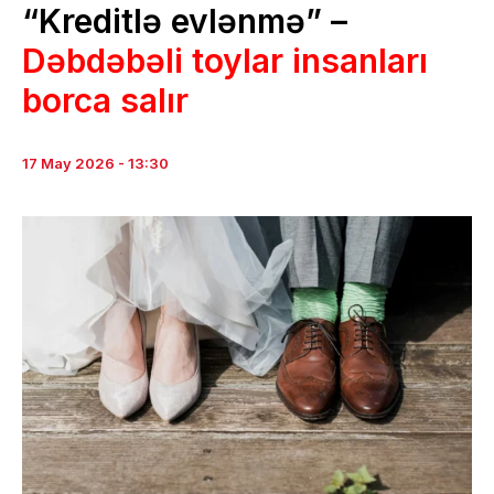
“Kreditlə evlənmə” –
Dəbdəbəli toylar insanları
borca salır
17 May 2026 - 13:30