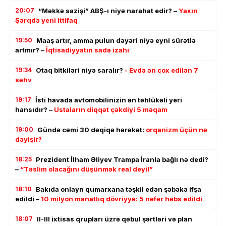
20:07
“Məkkə sazişi” ABŞ-ı niyə narahat edir? –
Yaxın
Şərqdə yeni ittifaq
19:50
Maaş artır, amma pulun dəyəri niyə eyni sürətlə
artmır? –
İqtisadiyyatın sadə izahı
19:34
Otaq bitkiləri niyə saralır?
- Evdə ən çox edilən 7
səhv
19:17
İsti havada avtomobilinizin ən təhlükəli yeri
hansıdır? –
Ustaların diqqət çəkdiyi 5 məqam
19:00
Gündə cəmi 30 dəqiqə hərəkət:
orqanizm üçün nə
dəyişir?
18:25
Prezident İlham Əliyev Trampa İranla bağlı nə dedi?
–
“Təslim olacağını düşünmək real deyil”
18:10
Bakıda onlayn qumarxana təşkil edən şəbəkə ifşa
edildi –
10 milyon manatlıq dövriyyə: 5 nəfər həbs edildi
18:07
II-III ixtisas qrupları üzrə qəbul şərtləri və plan