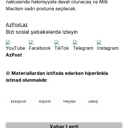
nəticəsində hakimiyyətə dəvət olunacaq və Milli
Məclisin sədri postuna seçiləcək.
AzPost.az
Bizi sosial şəbəkələrdə izləyin
AzPost
©
Materiallardan istifadə edərkən hiperlinklə
istinad olunmalıdır
.
azazpost
Azpost
Heydər
sabiq
Xəbər Lenti