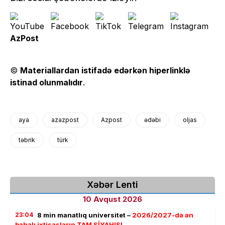
AzPost
©
Materiallardan istifadə edərkən hiperlinklə
istinad olunmalıdır
.
aya
azazpost
Azpost
ədəbi
oljas
təbrik
türk
Xəbər Lenti
10 Avqust 2026
23:04
8 min manatlıq universitet –
2026/2027-də ən
bahalı ixtisasların TAM SİYAHISI