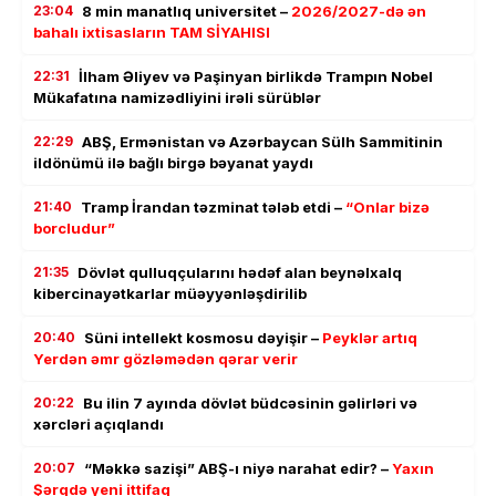
23:04
8 min manatlıq universitet –
2026/2027-də ən
bahalı ixtisasların TAM SİYAHISI
22:31
İlham Əliyev və Paşinyan birlikdə Trampın Nobel
Mükafatına namizədliyini irəli sürüblər
22:29
ABŞ, Ermənistan və Azərbaycan Sülh Sammitinin
ildönümü ilə bağlı birgə bəyanat yaydı
21:40
Tramp İrandan təzminat tələb etdi –
“Onlar bizə
borcludur”
21:35
Dövlət qulluqçularını hədəf alan beynəlxalq
kibercinayətkarlar müəyyənləşdirilib
20:40
Süni intellekt kosmosu dəyişir –
Peyklər artıq
Yerdən əmr gözləmədən qərar verir
20:22
Bu ilin 7 ayında dövlət büdcəsinin gəlirləri və
xərcləri açıqlandı
20:07
“Məkkə sazişi” ABŞ-ı niyə narahat edir? –
Yaxın
Şərqdə yeni ittifaq