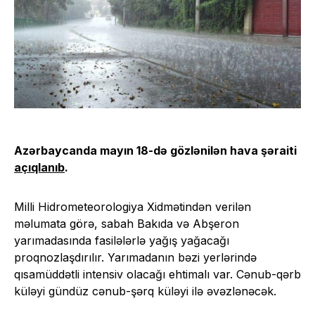
Azərbaycanda mayın 18-də gözlənilən hava şəraiti
açıqlanıb
.
Milli Hidrometeorologiya Xidmətindən verilən
məlumata görə, sabah Bakıda və Abşeron
yarımadasında fasilələrlə yağış yağacağı
proqnozlaşdırılır. Yarımadanın bəzi yerlərində
qısamüddətli intensiv olacağı ehtimalı var. Cənub-qərb
küləyi gündüz cənub-şərq küləyi ilə əvəzlənəcək.