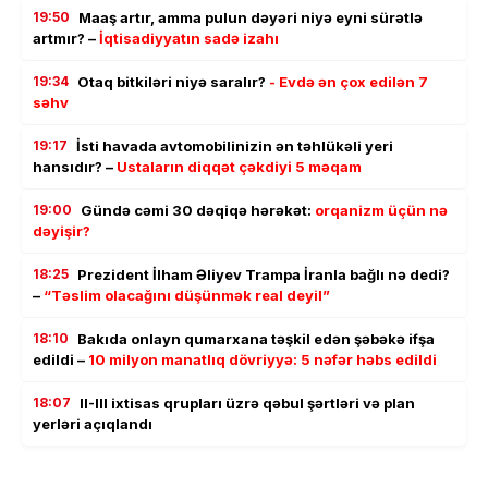
19:50
Maaş artır, amma pulun dəyəri niyə eyni sürətlə
artmır? –
İqtisadiyyatın sadə izahı
19:34
Otaq bitkiləri niyə saralır?
- Evdə ən çox edilən 7
səhv
19:17
İsti havada avtomobilinizin ən təhlükəli yeri
hansıdır? –
Ustaların diqqət çəkdiyi 5 məqam
19:00
Gündə cəmi 30 dəqiqə hərəkət:
orqanizm üçün nə
dəyişir?
18:25
Prezident İlham Əliyev Trampa İranla bağlı nə dedi?
–
“Təslim olacağını düşünmək real deyil”
18:10
Bakıda onlayn qumarxana təşkil edən şəbəkə ifşa
edildi –
10 milyon manatlıq dövriyyə: 5 nəfər həbs edildi
18:07
II-III ixtisas qrupları üzrə qəbul şərtləri və plan
yerləri açıqlandı