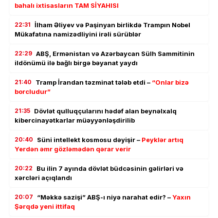
bahalı ixtisasların TAM SİYAHISI
22:31
İlham Əliyev və Paşinyan birlikdə Trampın Nobel
Mükafatına namizədliyini irəli sürüblər
22:29
ABŞ, Ermənistan və Azərbaycan Sülh Sammitinin
ildönümü ilə bağlı birgə bəyanat yaydı
21:40
Tramp İrandan təzminat tələb etdi –
“Onlar bizə
borcludur”
21:35
Dövlət qulluqçularını hədəf alan beynəlxalq
kibercinayətkarlar müəyyənləşdirilib
20:40
Süni intellekt kosmosu dəyişir –
Peyklər artıq
Yerdən əmr gözləmədən qərar verir
20:22
Bu ilin 7 ayında dövlət büdcəsinin gəlirləri və
xərcləri açıqlandı
20:07
“Məkkə sazişi” ABŞ-ı niyə narahat edir? –
Yaxın
Şərqdə yeni ittifaq