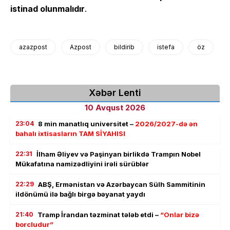
istinad olunmalıdır
.
azazpost
Azpost
bildirib
istefa
öz
Xəbər Lenti
10 Avqust 2026
23:04
8 min manatlıq universitet –
2026/2027-də ən
bahalı ixtisasların TAM SİYAHISI
22:31
İlham Əliyev və Paşinyan birlikdə Trampın Nobel
Mükafatına namizədliyini irəli sürüblər
22:29
ABŞ, Ermənistan və Azərbaycan Sülh Sammitinin
ildönümü ilə bağlı birgə bəyanat yaydı
21:40
Tramp İrandan təzminat tələb etdi –
“Onlar bizə
borcludur”