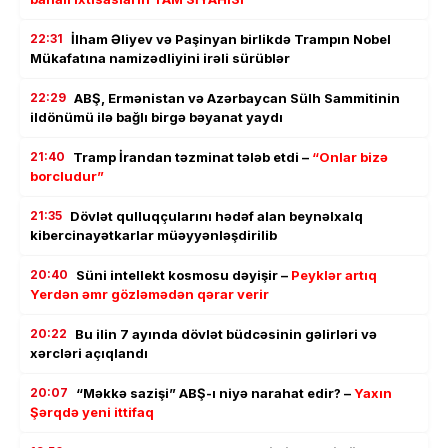
22:31
İlham Əliyev və Paşinyan birlikdə Trampın Nobel
Mükafatına namizədliyini irəli sürüblər
22:29
ABŞ, Ermənistan və Azərbaycan Sülh Sammitinin
ildönümü ilə bağlı birgə bəyanat yaydı
21:40
Tramp İrandan təzminat tələb etdi –
“Onlar bizə
borcludur”
21:35
Dövlət qulluqçularını hədəf alan beynəlxalq
kibercinayətkarlar müəyyənləşdirilib
20:40
Süni intellekt kosmosu dəyişir –
Peyklər artıq
Yerdən əmr gözləmədən qərar verir
20:22
Bu ilin 7 ayında dövlət büdcəsinin gəlirləri və
xərcləri açıqlandı
20:07
“Məkkə sazişi” ABŞ-ı niyə narahat edir? –
Yaxın
Şərqdə yeni ittifaq