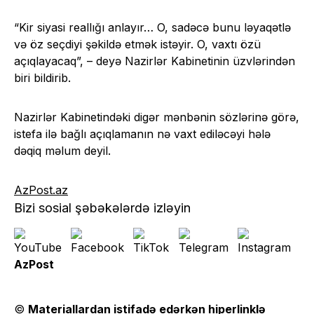
“Kir siyasi reallığı anlayır… O, sadəcə bunu ləyaqətlə
və öz seçdiyi şəkildə etmək istəyir. O, vaxtı özü
açıqlayacaq”, – deyə Nazirlər Kabinetinin üzvlərindən
biri bildirib.
Nazirlər Kabinetindəki digər mənbənin sözlərinə görə,
istefa ilə bağlı açıqlamanın nə vaxt ediləcəyi hələ
dəqiq məlum deyil.
AzPost.az
Bizi sosial şəbəkələrdə izləyin
AzPost
©
Materiallardan istifadə edərkən hiperlinklə