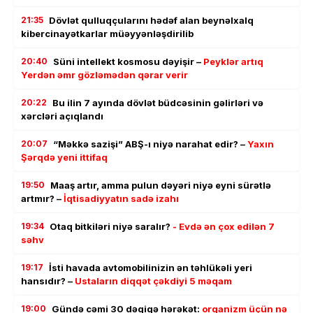
21:35
Dövlət qulluqçularını hədəf alan beynəlxalq
kibercinayətkarlar müəyyənləşdirilib
20:40
Süni intellekt kosmosu dəyişir –
Peyklər artıq
Yerdən əmr gözləmədən qərar verir
20:22
Bu ilin 7 ayında dövlət büdcəsinin gəlirləri və
xərcləri açıqlandı
20:07
“Məkkə sazişi” ABŞ-ı niyə narahat edir? –
Yaxın
Şərqdə yeni ittifaq
19:50
Maaş artır, amma pulun dəyəri niyə eyni sürətlə
artmır? –
İqtisadiyyatın sadə izahı
19:34
Otaq bitkiləri niyə saralır?
- Evdə ən çox edilən 7
səhv
19:17
İsti havada avtomobilinizin ən təhlükəli yeri
hansıdır? –
Ustaların diqqət çəkdiyi 5 məqam
19:00
Gündə cəmi 30 dəqiqə hərəkət:
orqanizm üçün nə