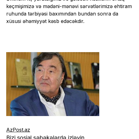
keçmişimizə və mədəni-mənəvi sərvətlərimizə ehtiram
ruhunda tərbiyəsi baxımından bundan sonra da
xüsusi əhəmiyyət kəsb edəcəkdir.
AzPost.az
Bizi sosial şəbəkələrdə izləyin