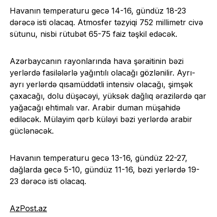
Havanın temperaturu gecə 14-16, gündüz 18-23
dərəcə isti olacaq. Atmosfer təzyiqi 752 millimetr civə
sütunu, nisbi rütubət 65-75 faiz təşkil edəcək.
Azərbaycanın rayonlarında hava şəraitinin bəzi
yerlərdə fasilələrlə yağıntılı olacağı gözlənilir. Ayrı-
ayrı yerlərdə qısamüddətli intensiv olacağı, şimşək
çaxacağı, dolu düşəcəyi, yüksək dağlıq ərazilərdə qar
yağacağı ehtimalı var. Arabir duman müşahidə
ediləcək. Mülayim qərb küləyi bəzi yerlərdə arabir
güclənəcək.
Havanın temperaturu gecə 13-16, gündüz 22-27,
dağlarda gecə 5-10, gündüz 11-16, bəzi yerlərdə 19-
23 dərəcə isti olacaq.
AzPost.az