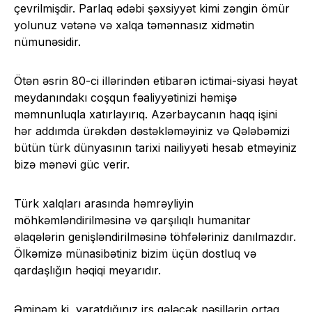
çevrilmişdir. Parlaq ədəbi şəxsiyyət kimi zəngin ömür
yolunuz vətənə və xalqa təmənnasız xidmətin
nümunəsidir.
Ötən əsrin 80-ci illərindən etibarən ictimai-siyasi həyat
meydanındakı coşqun fəaliyyətinizi həmişə
məmnunluqla xatırlayırıq. Azərbaycanın haqq işini
hər addımda ürəkdən dəstəkləməyiniz və Qələbəmizi
bütün türk dünyasının tarixi nailiyyəti hesab etməyiniz
bizə mənəvi güc verir.
Türk xalqları arasında həmrəyliyin
möhkəmləndirilməsinə və qarşılıqlı humanitar
əlaqələrin genişləndirilməsinə töhfələriniz danılmazdır.
Ölkəmizə münasibətiniz bizim üçün dostluq və
qardaşlığın həqiqi meyarıdır.
Əminəm ki, yaratdığınız irs gələcək nəsillərin ortaq