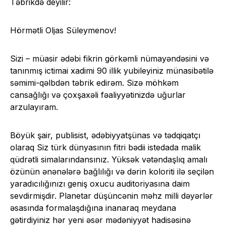
Təbrikdə deyilir:
Hörmətli Oljas Süleymenov!
Sizi – müasir ədəbi fikrin görkəmli nümayəndəsini və
tanınmış ictimai xadimi 90 illik yubileyiniz münasibətilə
səmimi-qəlbdən təbrik edirəm. Sizə möhkəm
cansağlığı və çoxşaxəli fəaliyyətinizdə uğurlar
arzulayıram.
Böyük şair, publisist, ədəbiyyatşünas və tədqiqatçı
olaraq Siz türk dünyasının fitri bədii istedada malik
qüdrətli simalarındansınız. Yüksək vətəndaşlıq amalı
özünün ənənələrə bağlılığı və dərin koloriti ilə seçilən
yaradıcılığınızı geniş oxucu auditoriyasına daim
sevdirmişdir. Planetar düşüncənin məhz milli dəyərlər
əsasında formalaşdığına inanaraq meydana
gətirdiyiniz hər yeni əsər mədəniyyət hadisəsinə