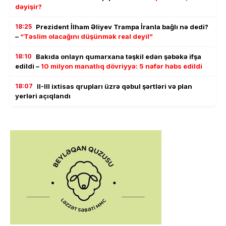
dəyişir?
18:25
Prezident İlham Əliyev Trampa İranla bağlı nə dedi?
–
“Təslim olacağını düşünmək real deyil”
18:10
Bakıda onlayn qumarxana təşkil edən şəbəkə ifşa
edildi –
10 milyon manatlıq dövriyyə: 5 nəfər həbs edildi
18:07
II-III ixtisas qrupları üzrə qəbul şərtləri və plan
yerləri açıqlandı