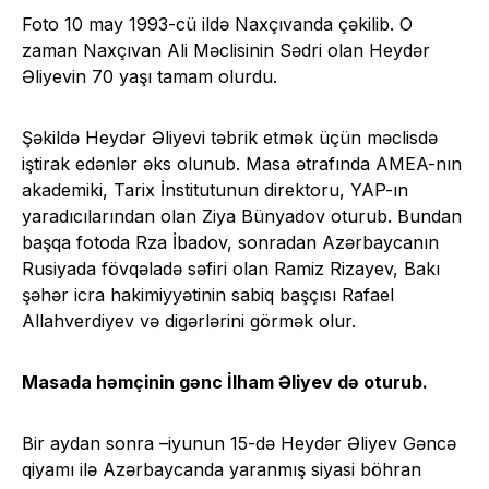
Foto 10 may 1993-cü ildə Naxçıvanda çəkilib. O
zaman Naxçıvan Ali Məclisinin Sədri olan Heydər
Əliyevin 70 yaşı tamam olurdu.
Şəkildə Heydər Əliyevi təbrik etmək üçün məclisdə
iştirak edənlər əks olunub. Masa ətrafında AMEA-nın
akademiki, Tarix İnstitutunun direktoru, YAP-ın
yaradıcılarından olan Ziya Bünyadov oturub. Bundan
başqa fotoda Rza İbadov, sonradan Azərbaycanın
Rusiyada fövqəladə səfiri olan Ramiz Rizayev, Bakı
şəhər icra hakimiyyətinin sabiq başçısı Rafael
Allahverdiyev və digərlərini görmək olur.
Masada həmçinin gənc İlham Əliyev də oturub.
Bir aydan sonra –iyunun 15-də Heydər Əliyev Gəncə
qiyamı ilə Azərbaycanda yaranmış siyasi böhran