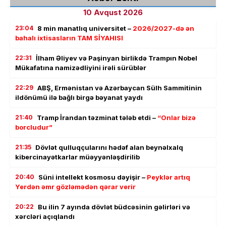
10 Avqust 2026
23:04
8 min manatlıq universitet –
2026/2027-də ən
bahalı ixtisasların TAM SİYAHISI
22:31
İlham Əliyev və Paşinyan birlikdə Trampın Nobel
Mükafatına namizədliyini irəli sürüblər
22:29
ABŞ, Ermənistan və Azərbaycan Sülh Sammitinin
ildönümü ilə bağlı birgə bəyanat yaydı
21:40
Tramp İrandan təzminat tələb etdi –
“Onlar bizə
borcludur”
21:35
Dövlət qulluqçularını hədəf alan beynəlxalq
kibercinayətkarlar müəyyənləşdirilib
20:40
Süni intellekt kosmosu dəyişir –
Peyklər artıq
Yerdən əmr gözləmədən qərar verir
20:22
Bu ilin 7 ayında dövlət büdcəsinin gəlirləri və
xərcləri açıqlandı