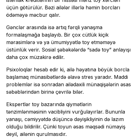
üçün götürülür. Bəzi ailələr illərlə həmin borcları
ödəməyə məcbur qalır.
Gənclər arasında isə artıq fərqli yanaşma
formalaşmağa başlayıb. Bir çox cütlük kiçik
mərasimlərə və ya ümumiyyətlə toy etməməyə
üstünlük verir. Sosial şəbəkələrdə “sadə toy” anlayışı
daha çox müzakirə edilir.
Psixoloqlar hesab edir ki, ailə həyatına böyük borcla
başlamaq münasibətlərdə əlavə stres yaradır. Maddi
problemlər isə sonradan ailədaxili münaqişələrin əsas
səbəblərindən birinə çevrilə bilər.
Ekspertlər toy bazarında qiymətlərin
tənzimlənməsinin vacibliyini vurğulayırlar. Bununla
yanaşı, cəmiyyətdə düşüncə dəyişikliyinin də lazım
olduğu bildirilir. Çünki toyun əsas məqsədi nümayiş
deyil, ailənin qurulmasıdır.