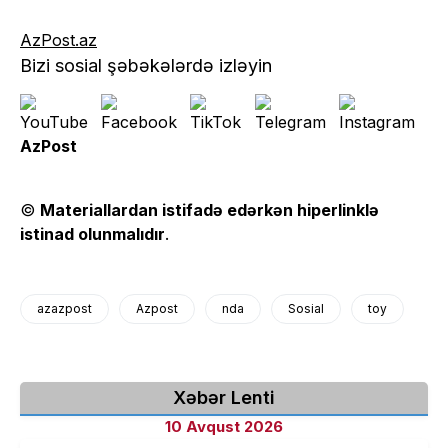
AzPost.az
Bizi sosial şəbəkələrdə izləyin
AzPost
©
Materiallardan istifadə edərkən hiperlinklə
istinad olunmalıdır
.
azazpost
Azpost
nda
Sosial
toy
Xəbər Lenti
10 Avqust 2026