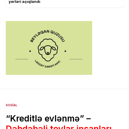
yerləri açıqlandı
SOSIAL
“Kreditlə evlənmə” –
Dəbdəbəli toylar insanları