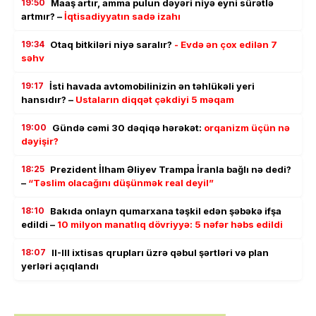
19:50
Maaş artır, amma pulun dəyəri niyə eyni sürətlə
artmır? –
İqtisadiyyatın sadə izahı
19:34
Otaq bitkiləri niyə saralır?
- Evdə ən çox edilən 7
səhv
19:17
İsti havada avtomobilinizin ən təhlükəli yeri
hansıdır? –
Ustaların diqqət çəkdiyi 5 məqam
19:00
Gündə cəmi 30 dəqiqə hərəkət:
orqanizm üçün nə
dəyişir?
18:25
Prezident İlham Əliyev Trampa İranla bağlı nə dedi?
–
“Təslim olacağını düşünmək real deyil”
18:10
Bakıda onlayn qumarxana təşkil edən şəbəkə ifşa
edildi –
10 milyon manatlıq dövriyyə: 5 nəfər həbs edildi
18:07
II-III ixtisas qrupları üzrə qəbul şərtləri və plan
yerləri açıqlandı