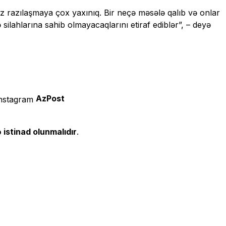
“Biz razılaşmaya çox yaxınıq. Bir neçə məsələ qalıb və onlar
ilahlarına sahib olmayacaqlarını etiraf ediblər”, – deyə
AzPost
 istinad olunmalıdır
.