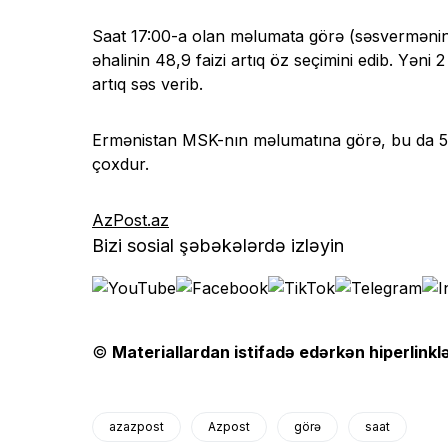
Saat 17:00-a olan məlumata görə (səsvermənin
əhalinin 48,9 faizi artıq öz seçimini edib. Yən
artıq səs verib.
Ermənistan MSK-nın məlumatına görə, bu da 5 il
çoxdur.
AzPost.az
Bizi sosial şəbəkələrdə izləyin
©
Materiallardan istifadə edərkən hiperlinklə
azazpost
Azpost
görə
saat