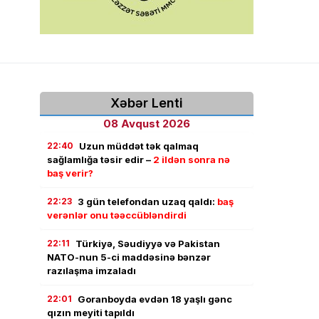
Xəbər Lenti
08 Avqust 2026
22:40
Uzun müddət tək qalmaq
sağlamlığa təsir edir –
2 ildən sonra nə
baş verir?
22:23
3 gün telefondan uzaq qaldı:
baş
verənlər onu təəccübləndirdi
22:11
Türkiyə, Səudiyyə və Pakistan
NATO-nun 5-ci maddəsinə bənzər
razılaşma imzaladı
22:01
Goranboyda evdən 18 yaşlı gənc
qızın meyiti tapıldı