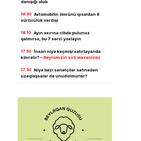
danışığı olub
18:30
Avtomobilin ömrünü qısaldan 8
sürücülük vərdişi
18:10
Ayın axırına cibdə pulunuz
qalmırsa, bu 7 xərci yoxlayın
17:50
İnsan niyə keçmişi xatırlayanda
kövrəlir? –
Beynimizin sirli mexanizmi
17:30
Niyə bəzi sənətçilər səhnədən
uzaqlaşsalar da unudulmurlar?