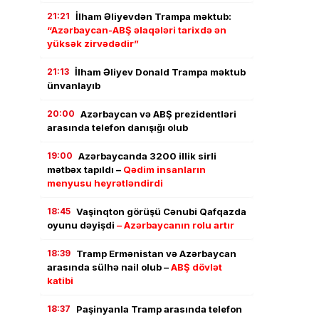
21:21
İlham Əliyevdən Trampa məktub:
“Azərbaycan-ABŞ əlaqələri tarixdə ən
yüksək zirvədədir”
21:13
İlham Əliyev Donald Trampa məktub
ünvanlayıb
20:00
Azərbaycan və ABŞ prezidentləri
arasında telefon danışığı olub
19:00
Azərbaycanda 3200 illik sirli
mətbəx tapıldı –
Qədim insanların
menyusu heyrətləndirdi
18:45
Vaşinqton görüşü Cənubi Qafqazda
oyunu dəyişdi
– Azərbaycanın rolu artır
18:39
Tramp Ermənistan və Azərbaycan
arasında sülhə nail olub –
ABŞ dövlət
katibi
18:37
Paşinyanla Tramp arasında telefon