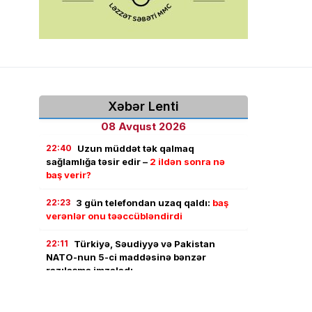
Xəbər Lenti
08 Avqust 2026
22:40
Uzun müddət tək qalmaq
sağlamlığa təsir edir –
2 ildən sonra nə
baş verir?
22:23
3 gün telefondan uzaq qaldı:
baş
verənlər onu təəccübləndirdi
22:11
Türkiyə, Səudiyyə və Pakistan
NATO-nun 5-ci maddəsinə bənzər
razılaşma imzaladı
22:01
Goranboyda evdən 18 yaşlı gənc
qızın meyiti tapıldı