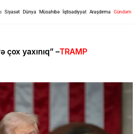
ı
Siyasət
Dünya
Müsahibə
İqtisadiyyat
Araşdırma
Gündəm
ə çox yaxınıq” –
TRAMP