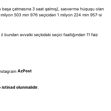
 başa çatmasına 3 saat qalmış), səsvermə hüququ olan
i 2 milyon 503 min 976 seçicidən 1 milyon 224 min 957-si
 bundan əvvəlki seçkidəki seçici fəallığından 11 faiz
AzPost
 istinad olunmalıdır
.