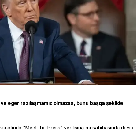
q və əgər razılaşmamız olmazsa, bunu başqa şəkildə
nalında “Meet the Press” verilişinə müsahibəsində deyib.