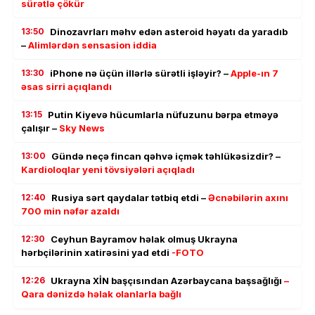
sürətlə çökür
13:50
Dinozavrları məhv edən asteroid həyatı da yaradıb
–
Alimlərdən sensasion iddia
13:30
iPhone nə üçün illərlə sürətli işləyir? –
Apple-ın 7
əsas sirri açıqlandı
13:15
Putin Kiyevə hücumlarla nüfuzunu bərpa etməyə
çalışır –
Sky News
13:00
Gündə neçə fincan qəhvə içmək təhlükəsizdir? –
Kardioloqlar yeni tövsiyələri açıqladı
12:40
Rusiya sərt qaydalar tətbiq etdi –
Əcnəbilərin axını
700 min nəfər azaldı
12:30
Ceyhun Bayramov həlak olmuş Ukrayna
hərbçilərinin xatirəsini yad etdi
-FOTO
12:26
Ukrayna XİN başçısından Azərbaycana başsağlığı
–
Qara dənizdə həlak olanlarla bağlı