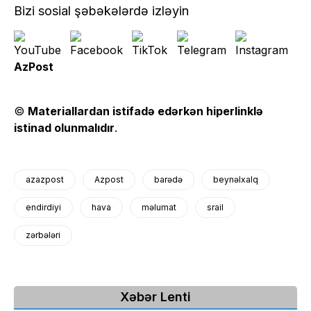
Bizi sosial şəbəkələrdə izləyin
AzPost
©
Materiallardan istifadə edərkən hiperlinklə
istinad olunmalıdır
.
azazpost
Azpost
barədə
beynəlxalq
endirdiyi
hava
məlumat
srail
zərbələri
Xəbər Lenti