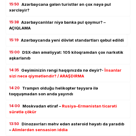
15:50
Azərbaycana gələn turistlər ən çox nəyə pul
xərcləyir?
15:38
Azərbaycanlılar niyə banka pul qoymur? –
AÇIQLAMA
15:19
Azərbaycanda yeni dövlət standartları qəbul edildi
15:00
DSX-dən əməliyyat: 105 kiloqramdan çox narkotik
aşkarlanıb
14:35
Geyiminizin rəngi haqqınızda nə deyir?-
İnsanlar
sizi necə qiymətləndir? / ARAŞDIRMA
14:20
Trampın olduğu helikopter təyyarə ilə
toqquşmadan son anda yayındı
14:00
Moskvadan etiraf –
Rusiya–Ermənistan ticarəti
sürətlə çökür
13:50
Dinozavrları məhv edən asteroid həyatı da yaradıb
–
Alimlərdən sensasion iddia