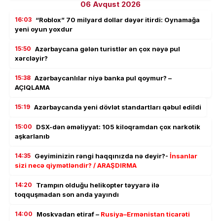
06 Avqust 2026
16:03
“Roblox” 70 milyard dollar dəyər itirdi: Oynamağa
yeni oyun yoxdur
15:50
Azərbaycana gələn turistlər ən çox nəyə pul
xərcləyir?
15:38
Azərbaycanlılar niyə banka pul qoymur? –
AÇIQLAMA
15:19
Azərbaycanda yeni dövlət standartları qəbul edildi
15:00
DSX-dən əməliyyat: 105 kiloqramdan çox narkotik
aşkarlanıb
14:35
Geyiminizin rəngi haqqınızda nə deyir?-
İnsanlar
sizi necə qiymətləndir? / ARAŞDIRMA
14:20
Trampın olduğu helikopter təyyarə ilə
toqquşmadan son anda yayındı
14:00
Moskvadan etiraf –
Rusiya–Ermənistan ticarəti