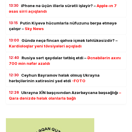
13:30
iPhone nə üçün illərlə sürətli işləyir? –
Apple-ın 7
əsas sirri açıqlandı
13:15
Putin Kiyevə hücumlarla nüfuzunu bərpa etməyə
çalışır –
Sky News
13:00
Gündə neçə fincan qəhvə içmək təhlükəsizdir? –
Kardioloqlar yeni tövsiyələri açıqladı
12:40
Rusiya sərt qaydalar tətbiq etdi –
Əcnəbilərin axını
700 min nəfər azaldı
12:30
Ceyhun Bayramov həlak olmuş Ukrayna
hərbçilərinin xatirəsini yad etdi
-FOTO
12:26
Ukrayna XİN başçısından Azərbaycana başsağlığı
–
Qara dənizdə həlak olanlarla bağlı