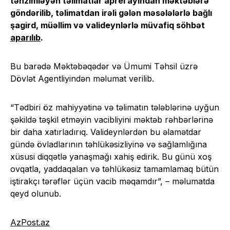
tənzimləyən təlimatlar aprel ayından məktəblərə
göndərilib, təlimatdan irəli gələn məsələlərlə bağlı
şagird, müəllim və valideynlərlə müvafiq söhbət
aparılıb
.
Bu barədə Məktəbəqədər və Ümumi Təhsil üzrə
Dövlət Agentliyindən məlumat verilib.
“Tədbiri öz mahiyyətinə və təlimatın tələblərinə uyğun
şəkildə təşkil etməyin vacibliyini məktəb rəhbərlərinə
bir daha xatırladırıq. Valideynlərdən bu əlamətdar
gündə övladlarının təhlükəsizliyinə və sağlamlığına
xüsusi diqqətlə yanaşmağı xahiş edirik. Bu günü xoş
ovqatla, yaddaqalan və təhlükəsiz tamamlamaq bütün
iştirakçı tərəflər üçün vacib məqamdır”, – məlumatda
qeyd olunub.
AzPost.az