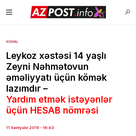
SOSIAL
Leykoz xəstəsi 14 yaşlı
Zeyni Nəhmətovun
əməliyyatı üçün kömək
lazımdır –
Yardım etmək istəyənlər
üçün HESAB nömrəsi
11 Sentyabr 2019 - 16:43