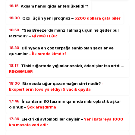
19:15
Axşam hansı qidalar təhlükəlidir?
19:00
Qızıl üçün yeni proqnoz –
5200 dollara çata bilər
18:50
“Sea Breeze”də mənzil almaq üçün nə qədər pul
lazımdır? –
QİYMƏTLƏR
18:30
Dünyada ən çox torpağa sahib olan şəxslər və
qurumlar
– İlk sırada kimdir?
18:17
Tibbi sığortada yığımlar azaldı, ödənişlər isə artdı –
RƏQƏMLƏR
18:00
Biznesdə uğur qazanmağın sirri nədir?
-
Ekspertlərin tövsiyə etdiyi 5 vacib qayda
17:48
İnsanların 80 faizinin qanında mikroplastik aşkar
olunub –
Şok araşdırma
17:36
Elektrikli avtomobillər dəyişir –
Yeni batareya 1000
km məsafə vəd edir