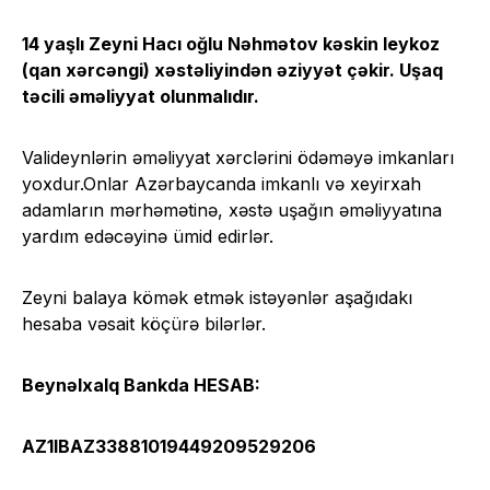
14 yaşlı Zeyni Hacı oğlu Nəhmətov kəskin leykoz
(qan xərcəngi) xəstəliyindən əziyyət çəkir. Uşaq
təcili əməliyyat olunmalıdır.
Valideynlərin əməliyyat xərclərini ödəməyə imkanları
yoxdur.Onlar Azərbaycanda imkanlı və xeyirxah
adamların mərhəmətinə, xəstə uşağın əməliyyatına
yardım edəcəyinə ümid edirlər.
Zeyni balaya kömək etmək istəyənlər aşağıdakı
hesaba vəsait köçürə bilərlər.
Beynəlxalq Bankda HESAB:
AZ1IBAZ33881019449209529206