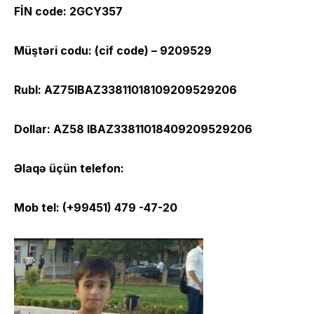
FİN code: 2GCY357
Müştəri codu: (cif code) – 9209529
Rubl: AZ75IBAZ33811018109209529206
Dollar: AZ58 IBAZ33811018409209529206
Əlaqə üçün telefon:
Mob tel: (+99451) 479 -47-20