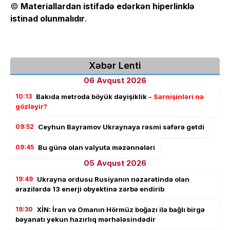
©
Materiallardan istifadə edərkən hiperlinklə
istinad olunmalıdır
.
Xəbər Lenti
06 Avqust 2026
10:13
Bakıda metroda böyük dəyişiklik
– Sərnişinləri nə
gözləyir?
09:52
Ceyhun Bayramov Ukraynaya rəsmi səfərə getdi
09:45
Bu günə olan valyuta məzənnələri
05 Avqust 2026
19:49
Ukrayna ordusu Rusiyanın nəzarətində olan
ərazilərdə 13 enerji obyektinə zərbə endirib
19:30
XİN: İran və Omanın Hörmüz boğazı ilə bağlı birgə
bəyanatı yekun hazırlıq mərhələsindədir