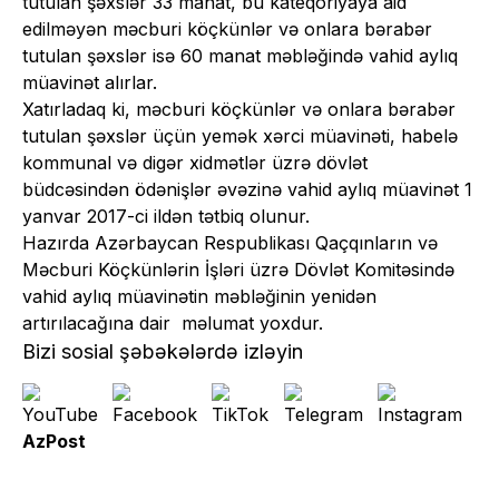
tutulan şəxslər 33 manat, bu kateqoriyaya aid
edilməyən məcburi köçkünlər və onlara bərabər
tutulan şəxslər isə 60 manat məbləğində vahid aylıq
müavinət alırlar.
Xatırladaq ki, məcburi köçkünlər və onlara bərabər
tutulan şəxslər üçün yemək xərci müavinəti, habelə
kommunal və digər xidmətlər üzrə dövlət
büdcəsindən ödənişlər əvəzinə vahid aylıq müavinət 1
yanvar 2017-ci ildən tətbiq olunur.
Hazırda Azərbaycan Respublikası Qaçqınların və
Məcburi Köçkünlərin İşləri üzrə Dövlət Komitəsində
vahid aylıq müavinətin məbləğinin yenidən
artırılacağına dair məlumat yoxdur.
Bizi sosial şəbəkələrdə izləyin
AzPost