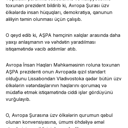
toxunan prezident bildirib ki, Avropa Şurası üzv
ölkələrdə insan hüquqları, demokratiya, qanunun
aliliyin təmin olunması üçün çalışıb.
O qeyd edib ki, AŞPA həmçinin xalqlar arasında daha
yaxşı anlaşmanın və vəhdətin yaradılması
istiqamətində vacib addımlar atıb.
Avropa İnsan Haqları Məhkəməsinin roluna toxunan
AŞPA prezidenti onun Avropada qızıl standart
olduğunu Lissabondan Vladivostoka qədər bütün üzv
ölkələrin vətəndaşlarının haqlarını qorumaq və
müdafiə etmək istiqamətində ciddi işlər gördüyünü
vurğulayıb.
O, Avropa Şurasına üzv ölkələrin qurumun qəbul
olunan konvensiyasına, ümumi öhdəliyə əməl