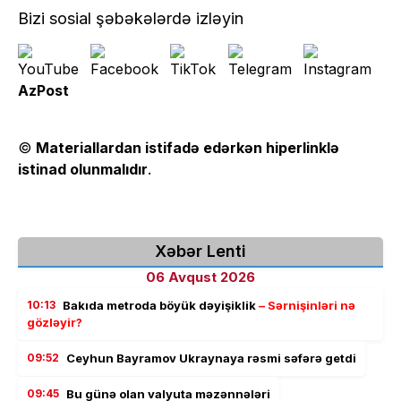
Bizi sosial şəbəkələrdə izləyin
AzPost
©
Materiallardan istifadə edərkən hiperlinklə
istinad olunmalıdır
.
Xəbər Lenti
06 Avqust 2026
10:13
Bakıda metroda böyük dəyişiklik
– Sərnişinləri nə
gözləyir?
09:52
Ceyhun Bayramov Ukraynaya rəsmi səfərə getdi
09:45
Bu günə olan valyuta məzənnələri