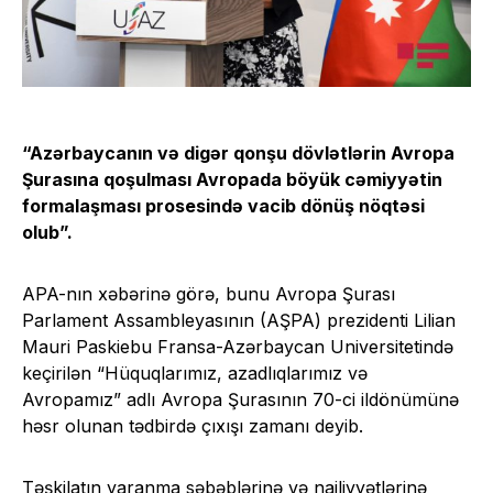
“Azərbaycanın və digər qonşu dövlətlərin Avropa
Şurasına qoşulması Avropada böyük cəmiyyətin
formalaşması prosesində vacib dönüş nöqtəsi
olub”.
APA-nın xəbərinə görə, bunu Avropa Şurası
Parlament Assambleyasının (AŞPA) prezidenti Lilian
Mauri Paskiebu Fransa-Azərbaycan Universitetində
keçirilən “Hüquqlarımız, azadlıqlarımız və
Avropamız” adlı Avropa Şurasının 70-ci ildönümünə
həsr olunan tədbirdə çıxışı zamanı deyib.
Təşkilatın yaranma səbəblərinə və nailiyyətlərinə