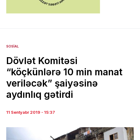
SOSIAL
Dövlət Komitəsi
“köçkünlərə 10 min manat
veriləcək” şaiyəsinə
aydınlıq gətirdi
11 Sentyabr 2019 - 15:37