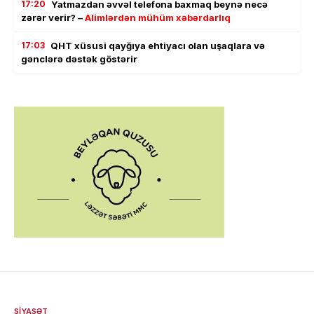
17:20
Yatmazdan əvvəl telefona baxmaq beynə necə
zərər verir? –
Alimlərdən mühüm xəbərdarlıq
17:03
QHT xüsusi qayğıya ehtiyacı olan uşaqlara və
gənclərə dəstək göstərir
SIYASƏT