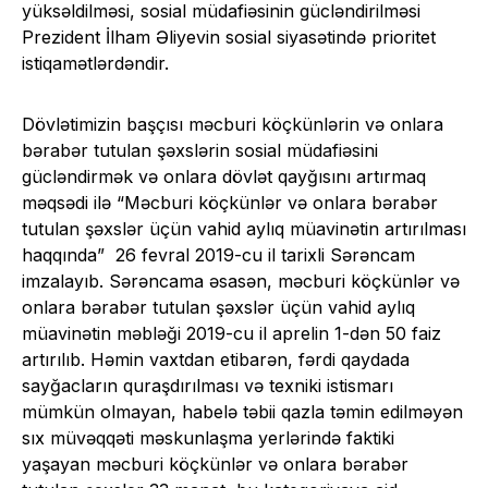
yüksəldilməsi, sosial müdafiəsinin gücləndirilməsi
Prezident İlham Əliyevin sosial siyasətində prioritet
istiqamətlərdəndir.
Dövlətimizin başçısı məcburi köçkünlərin və onlara
bərabər tutulan şəxslərin sosial müdafiəsini
gücləndirmək və onlara dövlət qayğısını artırmaq
məqsədi ilə “Məcburi köçkünlər və onlara bərabər
tutulan şəxslər üçün vahid aylıq müavinətin artırılması
haqqında” 26 fevral 2019-cu il tarixli Sərəncam
imzalayıb. Sərəncama əsasən, məcburi köçkünlər və
onlara bərabər tutulan şəxslər üçün vahid aylıq
müavinətin məbləği 2019-cu il aprelin 1-dən 50 faiz
artırılıb. Həmin vaxtdan etibarən, fərdi qaydada
sayğacların quraşdırılması və texniki istismarı
mümkün olmayan, habelə təbii qazla təmin edilməyən
sıx müvəqqəti məskunlaşma yerlərində faktiki
yaşayan məcburi köçkünlər və onlara bərabər