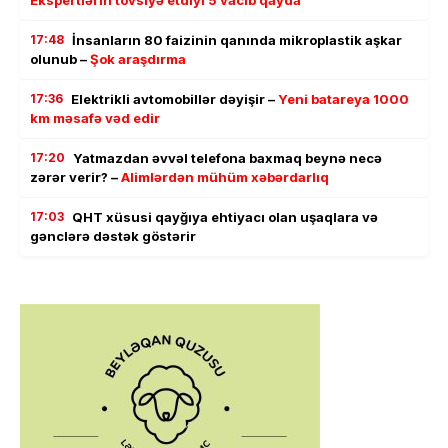
17:48
İnsanların 80 faizinin qanında mikroplastik aşkar
olunub –
Şok araşdırma
17:36
Elektrikli avtomobillər dəyişir –
Yeni batareya 1000
km məsafə vəd edir
17:20
Yatmazdan əvvəl telefona baxmaq beynə necə
zərər verir? –
Alimlərdən mühüm xəbərdarlıq
17:03
QHT xüsusi qayğıya ehtiyacı olan uşaqlara və
gənclərə dəstək göstərir