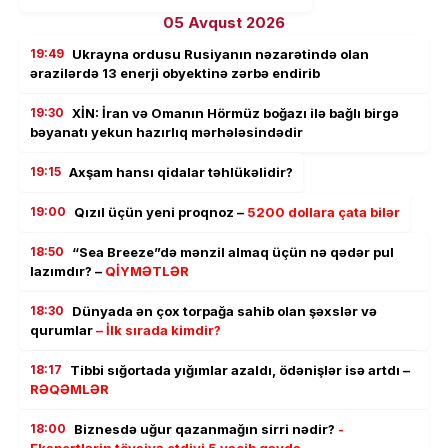
05 Avqust 2026
19:49
Ukrayna ordusu Rusiyanın nəzarətində olan
ərazilərdə 13 enerji obyektinə zərbə endirib
19:30
XİN: İran və Omanın Hörmüz boğazı ilə bağlı birgə
bəyanatı yekun hazırlıq mərhələsindədir
19:15
Axşam hansı qidalar təhlükəlidir?
19:00
Qızıl üçün yeni proqnoz –
5200 dollara çata bilər
18:50
“Sea Breeze”də mənzil almaq üçün nə qədər pul
lazımdır? –
QİYMƏTLƏR
18:30
Dünyada ən çox torpağa sahib olan şəxslər və
qurumlar
– İlk sırada kimdir?
18:17
Tibbi sığortada yığımlar azaldı, ödənişlər isə artdı –
RƏQƏMLƏR
18:00
Biznesdə uğur qazanmağın sirri nədir?
-
Ekspertlərin tövsiyə etdiyi 5 vacib qayda