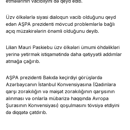
etmələrinin vacibliyini də qeyd edib.
Üzv ölkələrlə siyasi dialoqun vacib olduğunu qeyd
edən AŞPA prezidenti mövcud problemlərlə bağlı
açıq müzakirələrin önəmli olduğunu deyib.
Lilian Mauri Paskiebu üzv ölkələri ümumi öhdəlikləri
yerinə yetirmək istiqamətində daha qətiyyətli addımlar
atmağa çağırıb.
AŞPA prezidenti Bakıda keçirdiyi görüşlərdə
Azərbaycanın İstanbul Konvensiyasına (Qadınlara
qarşı zorakılığın və məişət zorakılığının qarşısının
alınması və onlarla mübarizə haqqında Avropa
Şurasının Konvensiyası) qoşulmasını tövsiyə etdiyini
də diqqətə çatdırıb.