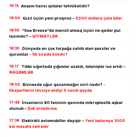
19:15
Axşam hansı qidalar təhlükəlidir?
19:00
Qızıl üçün yeni proqnoz –
5200 dollara çata bilər
18:50
“Sea Breeze”də mənzil almaq üçün nə qədər pul
lazımdır? –
QİYMƏTLƏR
18:30
Dünyada ən çox torpağa sahib olan şəxslər və
qurumlar
– İlk sırada kimdir?
18:17
Tibbi sığortada yığımlar azaldı, ödənişlər isə artdı –
RƏQƏMLƏR
18:00
Biznesdə uğur qazanmağın sirri nədir?
-
Ekspertlərin tövsiyə etdiyi 5 vacib qayda
17:48
İnsanların 80 faizinin qanında mikroplastik aşkar
olunub –
Şok araşdırma
17:36
Elektrikli avtomobillər dəyişir –
Yeni batareya 1000
km məsafə vəd edir