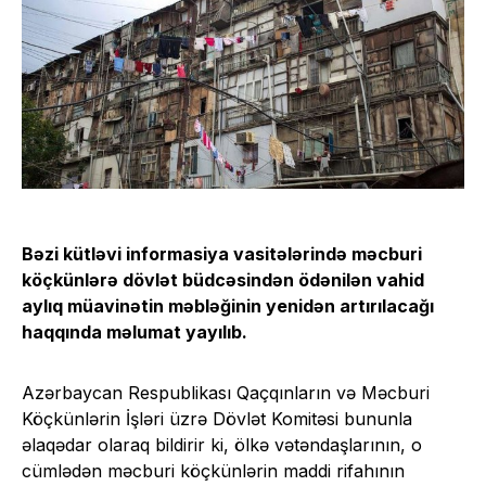
Bəzi kütləvi informasiya vasitələrində məcburi
köçkünlərə dövlət büdcəsindən ödənilən vahid
aylıq müavinətin məbləğinin yenidən artırılacağı
haqqında məlumat yayılıb.
Azərbaycan Respublikası Qaçqınların və Məcburi
Köçkünlərin İşləri üzrə Dövlət Komitəsi bununla
əlaqədar olaraq bildirir ki, ölkə vətəndaşlarının, o
cümlədən məcburi köçkünlərin maddi rifahının