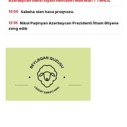
Azərbaycan hansı siyasi nəticələri əldə etdi? / TƏHLİL
13:00
Sabaha olan hava proqnozu
12:55
Nikol Paşinyan Azərbaycan Prezidenti İlham Əliyevə
zəng edib