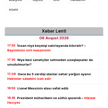
nizami
Xəbər Lenti
08 Avqust 2026
17:50
İnsan niyə keçmişi xatırlayanda kövrəlir? –
Beynimizin sirli mexanizmi
17:30
Niyə bəzi sənətçilər səhnədən uzaqlaşsalar da
unudulmurlar?
17:08
Gecə bu 5 vərdişi olanlar səhər yorğun oyanır
Həkimlər səbəbini izah edir
16:50
Lionel Messinin atası vəfat edib
16:45
Prezident müharibəni və sülhü qazandı –
Hikmət
Hacıyev