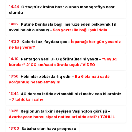
14:44
Ortaq türk irsinə həsr olunan monoqrafiya nəşr
olundu
14:32
Putinə Donbasla bağlı məruzə edən polkovnik 1 il
əvvəl həlak olubmuş –
Səs yazısı ilə bağlı şok iddia
14:20
Kalorisi az, faydası çox –
İspanağı hər gün yesəniz
nə baş verər?
14:10
Pentaqon yeni UFO görüntülərini yaydı –
“Soyuq
kürələr” 2100 km/saat sürətlə uçub / VİDEO
13:56
Həkimlər xəbərdarlıq edir –
Bu 6 əlaməti sadə
yorğunluq hesab etməyin!
13:44
40 dərəcə istidə avtomobilinizi məhv edə bilərsiniz
–
7 təhlükəli səhv
13:25
Regionun tarixini dəyişən Vaşinqton görüşü –
Azərbaycan hansı siyasi nəticələri əldə etdi? / TƏHLİL
13:00
Sabaha olan hava proqnozu