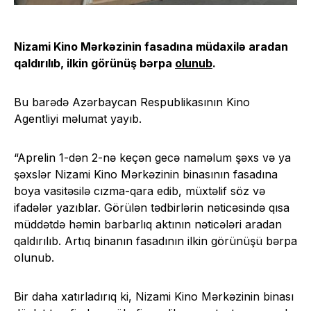
Nizami Kino Mərkəzinin fasadına müdaxilə aradan
qaldırılıb, ilkin görünüş bərpa
olunub
.
Bu barədə Azərbaycan Respublikasının Kino
Agentliyi məlumat yayıb.
“Aprelin 1-dən 2-nə keçən gecə naməlum şəxs və ya
şəxslər Nizami Kino Mərkəzinin binasının fasadına
boya vasitəsilə cızma-qara edib, müxtəlif söz və
ifadələr yazıblar. Görülən tədbirlərin nəticəsində qısa
müddətdə həmin barbarlıq aktının nəticələri aradan
qaldırılıb. Artıq binanın fasadının ilkin görünüşü bərpa
olunub.
Bir daha xatırladırıq ki, Nizami Kino Mərkəzinin binası