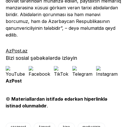
dövlət tərəfindən mühafizə edilən, paytaxtın memarlıq
mənzərəsinə xüsusi görkəm verən tarixi abidələrdən
biridir. Abidələrin qorunması isə həm mənəvi
borcumuz, həm də Azərbaycan Respublikasının
qanunvericiliyinin tələbidir”, – deyə məlumatda qeyd
edilib.
AzPost.az
Bizi sosial şəbəkələrdə izləyin
AzPost
©
Materiallardan istifadə edərkən hiperlinklə
istinad olunmalıdır
.
azazpost
Azpost
kino
mərkəzinin