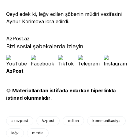
Qeyd edək ki, ləğv edilən şöbənin müdiri vəzifəsini
Aynur Kərimova icra edirdi.
AzPost.az
Bizi sosial şəbəkələrdə izləyin
AzPost
©
Materiallardan istifadə edərkən hiperlinklə
istinad olunmalıdır
.
azazpost
Azpost
edilən
kommunikasiya
ləğv
media