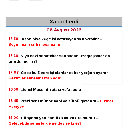
Xəbər Lenti
08 Avqust 2026
17:50
İnsan niyə keçmişi xatırlayanda kövrəlir? –
Beynimizin sirli mexanizmi
17:30
Niyə bəzi sənətçilər səhnədən uzaqlaşsalar da
unudulmurlar?
17:08
Gecə bu 5 vərdişi olanlar səhər yorğun oyanır
Həkimlər səbəbini izah edir
16:50
Lionel Messinin atası vəfat edib
16:45
Prezident müharibəni və sülhü qazandı –
Hikmət
Hacıyev
15:00
Dünyada yeni təhlükə müzakirə olunur –
Gələcəkdə şəhərlərdə nə dəyişə bilər?