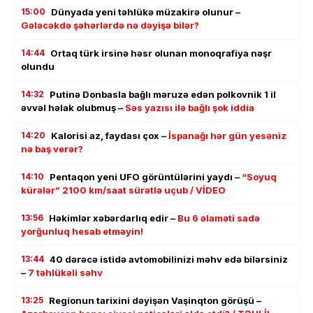
15:00
Dünyada yeni təhlükə müzakirə olunur –
Gələcəkdə şəhərlərdə nə dəyişə bilər?
14:44
Ortaq türk irsinə həsr olunan monoqrafiya nəşr
olundu
14:32
Putinə Donbasla bağlı məruzə edən polkovnik 1 il
əvvəl həlak olubmuş –
Səs yazısı ilə bağlı şok iddia
14:20
Kalorisi az, faydası çox –
İspanağı hər gün yesəniz
nə baş verər?
14:10
Pentaqon yeni UFO görüntülərini yaydı –
“Soyuq
kürələr” 2100 km/saat sürətlə uçub / VİDEO
13:56
Həkimlər xəbərdarlıq edir –
Bu 6 əlaməti sadə
yorğunluq hesab etməyin!
13:44
40 dərəcə istidə avtomobilinizi məhv edə bilərsiniz
–
7 təhlükəli səhv
13:25
Regionun tarixini dəyişən Vaşinqton görüşü –