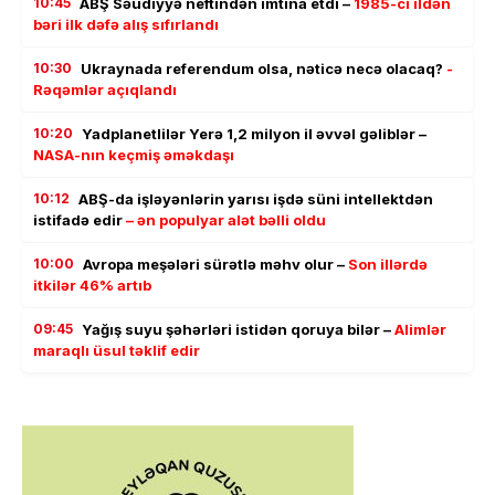
10:45
ABŞ Səudiyyə neftindən imtina etdi –
1985-ci ildən
bəri ilk dəfə alış sıfırlandı
10:30
Ukraynada referendum olsa, nəticə necə olacaq?
-
Rəqəmlər açıqlandı
10:20
Yadplanetlilər Yerə 1,2 milyon il əvvəl gəliblər –
NASA-nın keçmiş əməkdaşı
10:12
ABŞ-da işləyənlərin yarısı işdə süni intellektdən
istifadə edir
– ən populyar alət bəlli oldu
10:00
Avropa meşələri sürətlə məhv olur –
Son illərdə
itkilər 46% artıb
09:45
Yağış suyu şəhərləri istidən qoruya bilər –
Alimlər
maraqlı üsul təklif edir