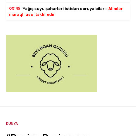
09:45
Yağış suyu şəhərləri istidən qoruya bilər –
Alimlər
maraqlı üsul təklif edir
DÜNYA