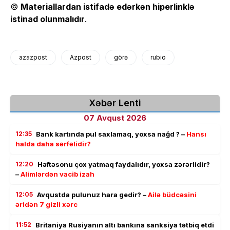
©
Materiallardan istifadə edərkən hiperlinklə
istinad olunmalıdır
.
azazpost
Azpost
görə
rubio
Xəbər Lenti
07 Avqust 2026
12:35
Bank kartında pul saxlamaq, yoxsa nağd ? –
Hansı
halda daha sərfəlidir?
12:20
Həftəsonu çox yatmaq faydalıdır, yoxsa zərərlidir?
–
Alimlərdən vacib izah
12:05
Avqustda pulunuz hara gedir? –
Ailə büdcəsini
əridən 7 gizli xərc
11:52
Britaniya Rusiyanın altı bankına sanksiya tətbiq etdi