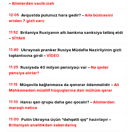
–
Alimlərdən vacib izah
12:05
Avqustda pulunuz hara gedir? –
Ailə büdcəsini
əridən 7 gizli xərc
11:52
Britaniya Rusiyanın altı bankına sanksiya tətbiq etdi
–
SİYAHI
11:40
Ukraynalı pranker Rusiya Müdafiə Nazirliyinin gizli
toplantısına girdi –
VİDEO
11:25
Rusiyada 40 milyon pensiyaçı var –
Nə qədər
pensiya alırlar?
11:15
Müqavilə bağlanmasa da qonorar ödənməlidir –
Ali
Məhkəmədən müəllif hüquqlarına dair mühüm qərar
11:10
Hansı qan qrupu daha gec qocalır? –
Alimlərdən
maraqlı nəticə
11:00
Putin Ukrayna üçün “dəhşətli qış” hazırlayır –
Britaniyalı analitikdən xəbərdarlıq