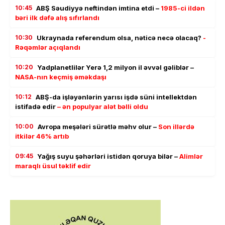
10:45
ABŞ Səudiyyə neftindən imtina etdi –
1985-ci ildən
bəri ilk dəfə alış sıfırlandı
10:30
Ukraynada referendum olsa, nəticə necə olacaq?
-
Rəqəmlər açıqlandı
10:20
Yadplanetlilər Yerə 1,2 milyon il əvvəl gəliblər –
NASA-nın keçmiş əməkdaşı
10:12
ABŞ-da işləyənlərin yarısı işdə süni intellektdən
istifadə edir
– ən populyar alət bəlli oldu
10:00
Avropa meşələri sürətlə məhv olur –
Son illərdə
itkilər 46% artıb
09:45
Yağış suyu şəhərləri istidən qoruya bilər –
Alimlər
maraqlı üsul təklif edir