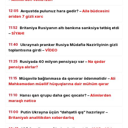
12:05
Avqustda pulunuz hara gedir? –
Ailə büdcəsini
əridən 7 gizli xərc
11:52
Britaniya Rusiyanın altı bankına sanksiya tətbiq etdi
–
SİYAHI
11:40
Ukraynalı pranker Rusiya Müdafiə Nazirliyinin gizli
toplantısına girdi –
VİDEO
11:25
Rusiyada 40 milyon pensiyaçı var –
Nə qədər
pensiya alırlar?
11:15
Müqavilə bağlanmasa da qonorar ödənməlidir –
Ali
Məhkəmədən müəllif hüquqlarına dair mühüm qərar
11:10
Hansı qan qrupu daha gec qocalır? –
Alimlərdən
maraqlı nəticə
11:00
Putin Ukrayna üçün “dəhşətli qış” hazırlayır –
Britaniyalı analitikdən xəbərdarlıq