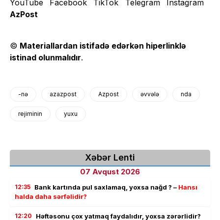
AzPost
©
Materiallardan istifadə edərkən hiperlinklə
istinad olunmalıdır
.
-nə
azazpost
Azpost
əvvələ
nda
rejiminin
yuxu
Xəbər Lenti
07 Avqust 2026
12:35
Bank kartında pul saxlamaq, yoxsa nağd ? –
Hansı
halda daha sərfəlidir?
12:20
Həftəsonu çox yatmaq faydalıdır, yoxsa zərərlidir?