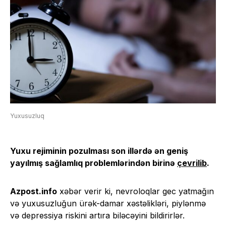
Yuxusuzluq
Yuxu rejiminin pozulması son illərdə ən geniş
yayılmış sağlamlıq problemlərindən birinə
çevrilib
.
Azpost.info
xəbər verir ki, nevroloqlar gec yatmağın
və yuxusuzluğun ürək-damar xəstəlikləri, piylənmə
və depressiya riskini artıra biləcəyini bildirirlər.