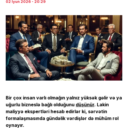
02 İyun 2026 - 20:29
Bir çox insan varlı olmağın yalnız yüksək gəlir və ya
uğurlu bizneslə bağlı olduğunu
düşünür
. Lakin
maliyyə ekspertləri hesab edirlər ki, sərvətin
formalaşmasında gündəlik vərdişlər də mühüm rol
oynayır.