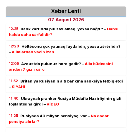
Xəbər Lenti
07 Avqust 2026
12:35
Bank kartında pul saxlamaq, yoxsa nağd ? –
Hansı
halda daha sərfəlidir?
12:20
Həftəsonu çox yatmaq faydalıdır, yoxsa zərərlidir?
–
Alimlərdən vacib izah
12:05
Avqustda pulunuz hara gedir? –
Ailə büdcəsini
əridən 7 gizli xərc
11:52
Britaniya Rusiyanın altı bankına sanksiya tətbiq etdi
–
SİYAHI
11:40
Ukraynalı pranker Rusiya Müdafiə Nazirliyinin gizli
toplantısına girdi –
VİDEO
11:25
Rusiyada 40 milyon pensiyaçı var –
Nə qədər
pensiya alırlar?