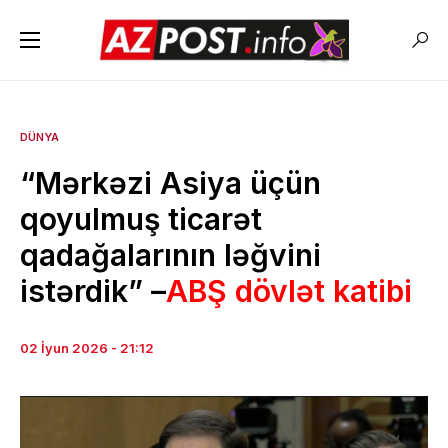
DÜNYA
“Mərkəzi Asiya üçün
qoyulmuş ticarət
qadağalarının ləğvini
istərdik” –
ABŞ dövlət katibi
02 İyun 2026 - 21:12