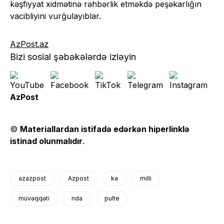
kəşfiyyat xidmətinə rəhbərlik etməkdə peşəkarlığın
vacibliyini vurğulayıblar.
AzPost.az
Bizi sosial şəbəkələrdə izləyin
AzPost
©
Materiallardan istifadə edərkən hiperlinklə
istinad olunmalıdır
.
azazpost
Azpost
kə
milli
müvəqqəti
nda
pulte