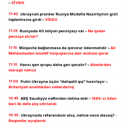
–
SİYAHI
11:40
Ukraynalı pranker Rusiya Müdafiə Nazirliyinin gizli
toplantısına girdi –
VİDEO
11:25
Rusiyada 40 milyon pensiyaçı var –
Nə qədər
pensiya alırlar?
11:15
Müqavilə bağlanmasa da qonorar ödənməlidir –
Ali
Məhkəmədən müəllif hüquqlarına dair mühüm qərar
11:10
Hansı qan qrupu daha gec qocalır? –
Alimlərdən
maraqlı nəticə
11:00
Putin Ukrayna üçün “dəhşətli qış” hazırlayır –
Britaniyalı analitikdən xəbərdarlıq
10:45
ABŞ Səudiyyə neftindən imtina etdi –
1985-ci ildən
bəri ilk dəfə alış sıfırlandı
10:30
Ukraynada referendum olsa, nəticə necə olacaq?
-
Rəqəmlər açıqlandı