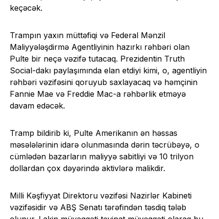
keçəcək.
Trampın yaxın müttəfiqi və Federal Mənzil
Maliyyələşdirmə Agentliyinin hazırkı rəhbəri olan
Pulte bir neçə vəzifə tutacaq. Prezidentin Truth
Social-dakı paylaşımında elan etdiyi kimi, o, agentliyin
rəhbəri vəzifəsini qoruyub saxlayacaq və həmçinin
Fannie Mae və Freddie Mac-a rəhbərlik etməyə
davam edəcək.
Tramp bildirib ki, Pulte Amerikanın ən həssas
məsələlərinin idarə olunmasında dərin təcrübəyə, o
cümlədən bazarların maliyyə sabitliyi və 10 trilyon
dollardan çox dəyərində aktivlərə malikdir.
Milli Kəşfiyyat Direktoru vəzifəsi Nazirlər Kabineti
vəzifəsidir və ABŞ Senatı tərəfindən təsdiq tələb