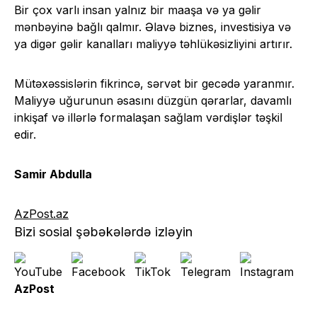
Bir çox varlı insan yalnız bir maaşa və ya gəlir
mənbəyinə bağlı qalmır. Əlavə biznes, investisiya və
ya digər gəlir kanalları maliyyə təhlükəsizliyini artırır.
Mütəxəssislərin fikrincə, sərvət bir gecədə yaranmır.
Maliyyə uğurunun əsasını düzgün qərarlar, davamlı
inkişaf və illərlə formalaşan sağlam vərdişlər təşkil
edir.
Samir Abdulla
AzPost.az
Bizi sosial şəbəkələrdə izləyin
AzPost