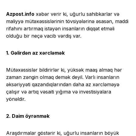
Azpost.info
xəbər verir ki, uğurlu sahibkarlar və
maliyyə mütəxəssislərinin tövsiyələrinə əsasən, maddi
rifahını artırmaq istəyən insanların diqqət etməli
olduğu bir neçə vacib vərdiş var.
1. Gəlirdən az xərcləmək
Mütəxəssislər bildirirlər ki, yüksək maaş almaq hər
zaman zəngin olmaq demək deyil. Varlı insanların
əksəriyyəti qazandıqlarından daha az xərcləməyə
çalışır və artıq vəsaiti yığıma və investisiyalara
yönəldir.
2. Daim öyrənmək
Araşdırmalar göstərir ki, uğurlu insanların böyük