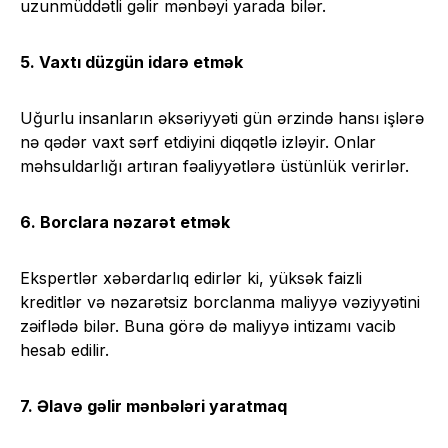
uzunmüddətli gəlir mənbəyi yarada bilər.
5. Vaxtı düzgün idarə etmək
Uğurlu insanların əksəriyyəti gün ərzində hansı işlərə
nə qədər vaxt sərf etdiyini diqqətlə izləyir. Onlar
məhsuldarlığı artıran fəaliyyətlərə üstünlük verirlər.
6. Borclara nəzarət etmək
Ekspertlər xəbərdarlıq edirlər ki, yüksək faizli
kreditlər və nəzarətsiz borclanma maliyyə vəziyyətini
zəiflədə bilər. Buna görə də maliyyə intizamı vacib
hesab edilir.
7. Əlavə gəlir mənbələri yaratmaq