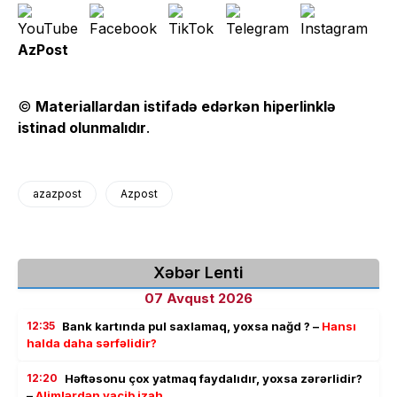
AzPost
©
Materiallardan istifadə edərkən hiperlinklə
istinad olunmalıdır
.
azazpost
Azpost
Xəbər Lenti
07 Avqust 2026
12:35
Bank kartında pul saxlamaq, yoxsa nağd ? –
Hansı
halda daha sərfəlidir?
12:20
Həftəsonu çox yatmaq faydalıdır, yoxsa zərərlidir?
–
Alimlərdən vacib izah