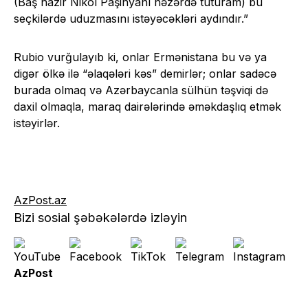
(Baş nazir Nikol Paşinyanı nəzərdə tuturam) bu
seçkilərdə uduzmasını istəyəcəkləri aydındır.”
Rubio vurğulayıb ki, onlar Ermənistana bu və ya
digər ölkə ilə “əlaqələri kəs” demirlər; onlar sadəcə
burada olmaq və Azərbaycanla sülhün təşviqi də
daxil olmaqla, maraq dairələrində əməkdaşlıq etmək
istəyirlər.
AzPost.az
Bizi sosial şəbəkələrdə izləyin
AzPost