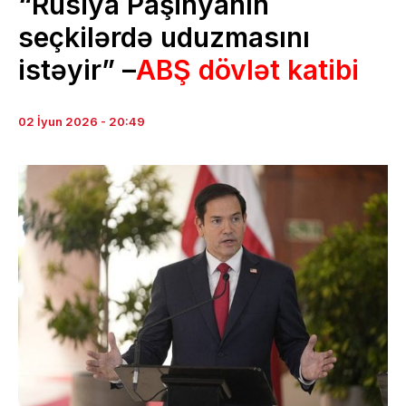
“Rusiya Paşinyanın
seçkilərdə uduzmasını
istəyir” –
ABŞ dövlət katibi
02 İyun 2026 - 20:49