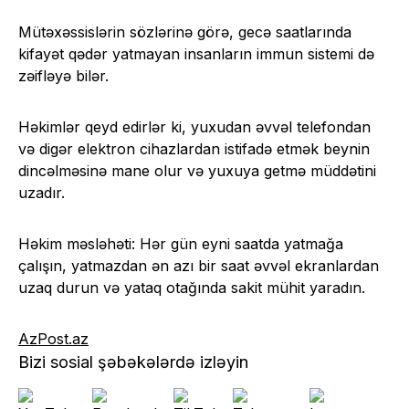
Mütəxəssislərin sözlərinə görə, gecə saatlarında
kifayət qədər yatmayan insanların immun sistemi də
zəifləyə bilər.
Həkimlər qeyd edirlər ki, yuxudan əvvəl telefondan
və digər elektron cihazlardan istifadə etmək beynin
dincəlməsinə mane olur və yuxuya getmə müddətini
uzadır.
Həkim məsləhəti: Hər gün eyni saatda yatmağa
çalışın, yatmazdan ən azı bir saat əvvəl ekranlardan
uzaq durun və yataq otağında sakit mühit yaradın.
AzPost.az
Bizi sosial şəbəkələrdə izləyin