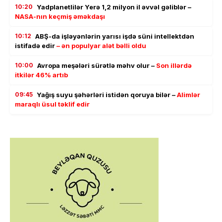
10:20
Yadplanetlilər Yerə 1,2 milyon il əvvəl gəliblər –
NASA-nın keçmiş əməkdaşı
10:12
ABŞ-da işləyənlərin yarısı işdə süni intellektdən
istifadə edir
– ən populyar alət bəlli oldu
10:00
Avropa meşələri sürətlə məhv olur –
Son illərdə
itkilər 46% artıb
09:45
Yağış suyu şəhərləri istidən qoruya bilər –
Alimlər
maraqlı üsul təklif edir