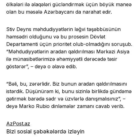
ölkələri ilə əlaqələri gücləndirmək üçün böyük maneə
olan bu məsələ Azərbaycanı da narahat edir.
Stiv Deyns məhdudiyyətlərin ləğvi təşəbbüsünün
həmsədri olduğunu və bu prosesin Dövlət
Departamenti üçün prioritet olub-olmadığını soruşub.
“Məhdudiyyətlərin aradan qaldırılması Mərkəzi Asiya
ilə münasibətlərimizə əhəmiyyətli dərəcədə təsir
göstərər”, – deyə o əlavə edib.
“Bəli, bu, zərərlidir. Biz bunun aradan qaldırılmasını
istərdik. Düşünürəm ki, bunu sizinlə birlikdə gündəmə
gətirmək barədə sədr və üzvlərlə danışmalısınız”, –
deyə Marko Rubio dinləmələr zamanı cavab verib.
AzPost.az
Bizi sosial şəbəkələrdə izləyin