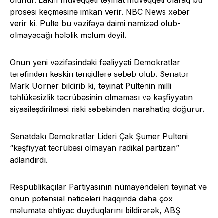
olunur. Lakin müvəqqəti təyinat müvəqqəti olaraq bu
prosesi keçməsinə imkan verir. NBC News xəbər
verir ki, Pulte bu vəzifəyə daimi namizəd olub-
olmayacağı hələlik məlum deyil.
Onun yeni vəzifəsindəki fəaliyyəti Demokratlar
tərəfindən kəskin tənqidlərə səbəb olub. Senator
Mark Uorner bildirib ki, təyinat Pultenin milli
təhlükəsizlik təcrübəsinin olmaması və kəşfiyyatın
siyasiləşdirilməsi riski səbəbindən narahatlıq doğurur.
Senatdakı Demokratlar Lideri Çak Şumer Pulteni
“kəşfiyyat təcrübəsi olmayan radikal partizan”
adlandırdı.
Respublikaçılar Partiyasının nümayəndələri təyinat və
onun potensial nəticələri haqqında daha çox
məlumata ehtiyac duyduqlarını bildirərək, ABŞ