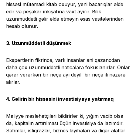
hissəsi mütəmadi kitab oxuyur, yeni bacarıqlar əldə
edir və peşəkar inkişafına vaxt ayırır. Bilik
uzunmüddətli gəlir əldə etməyin əsas vasitələrindən
hesab olunur.
3. Uzunmüddətli düşünmək
Ekspertlərin fikrincə, varlı insanlar ani qazancdan
daha çox uzunmüddətli nəticələrə fokuslanırlar. Onlar
qərar verərkən bir neçə ayı deyil, bir neçə ili nəzərə
alırlar.
4. Gəlirin bir hissəsini investisiyaya yatırmaq
Maliyyə məsləhətçiləri bildirirlər ki, yığım vacib olsa
da, kapitalın artırılması üçün investisiya da lazımdır.
Səhmlər, istiqrazlar, biznes layihələri və digər alətlər