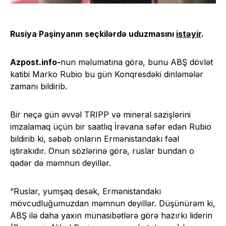
Rusiya Paşinyanın seçkilərdə uduzmasını
istəyir
.
Azpost.info-
nun məlumatına görə, bunu ABŞ dövlət
katibi Marko Rubio bu gün Konqresdəki dinləmələr
zamanı bildirib.
Bir neçə gün əvvəl TRIPP və mineral sazişlərini
imzalamaq üçün bir saatlıq İrəvana səfər edən Rubio
bildirib ki, səbəb onların Ermənistandakı fəal
iştirakıdır. Onun sözlərinə görə, ruslar bundan o
qədər də məmnun deyillər.
“Ruslar, yumşaq desək, Ermənistandakı
mövcudluğumuzdan məmnun deyillər. Düşünürəm ki,
ABŞ ilə daha yaxın münasibətlərə görə hazırkı liderin