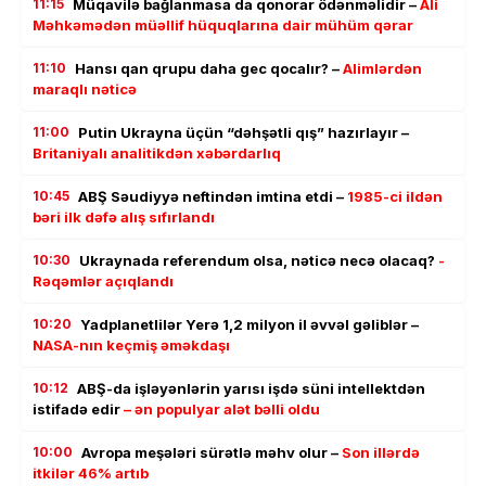
11:15
Müqavilə bağlanmasa da qonorar ödənməlidir –
Ali
Məhkəmədən müəllif hüquqlarına dair mühüm qərar
11:10
Hansı qan qrupu daha gec qocalır? –
Alimlərdən
maraqlı nəticə
11:00
Putin Ukrayna üçün “dəhşətli qış” hazırlayır –
Britaniyalı analitikdən xəbərdarlıq
10:45
ABŞ Səudiyyə neftindən imtina etdi –
1985-ci ildən
bəri ilk dəfə alış sıfırlandı
10:30
Ukraynada referendum olsa, nəticə necə olacaq?
-
Rəqəmlər açıqlandı
10:20
Yadplanetlilər Yerə 1,2 milyon il əvvəl gəliblər –
NASA-nın keçmiş əməkdaşı
10:12
ABŞ-da işləyənlərin yarısı işdə süni intellektdən
istifadə edir
– ən populyar alət bəlli oldu
10:00
Avropa meşələri sürətlə məhv olur –
Son illərdə
itkilər 46% artıb