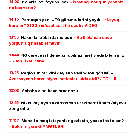
14:20
Kalorisi az, faydası çox –
İspanağı hər gün yesəniz
nə baş verər?
14:10
Pentaqon yeni UFO görüntülərini yaydı –
“Soyuq
kürələr” 2100 km/saat sürətlə uçub / VİDEO
13:56
Həkimlər xəbərdarlıq edir –
Bu 6 əlaməti sadə
yorğunluq hesab etməyin!
13:44
40 dərəcə istidə avtomobilinizi məhv edə bilərsiniz
–
7 təhlükəli səhv
13:25
Regionun tarixini dəyişən Vaşinqton görüşü –
Azərbaycan hansı siyasi nəticələri əldə etdi? / TƏHLİL
13:00
Sabaha olan hava proqnozu
12:55
Nikol Paşinyan Azərbaycan Prezidenti İlham Əliyevə
zəng edib
11:07
Mənzil almaq istəyənlər gözləsin, yoxsa indi alsın?
–
Bakının yeni QİYMƏTLƏRİ