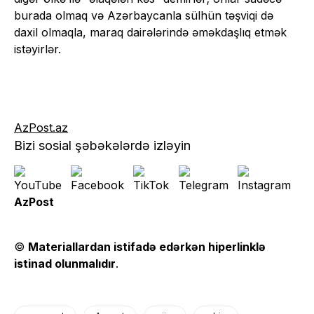
burada olmaq və Azərbaycanla sülhün təşviqi də
daxil olmaqla, maraq dairələrində əməkdaşlıq etmək
istəyirlər.
AzPost.az
Bizi sosial şəbəkələrdə izləyin
AzPost
©
Materiallardan istifadə edərkən hiperlinklə
istinad olunmalıdır
.