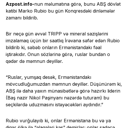
Azpost.info-
nun məlumatına görə, bunu ABŞ dövlət
katibi Marko Rubio bu gün Konqresdəki dinləmələr
zamanı bildirib.
Bir neçə gün əvvəl TRIPP və mineral sazişlərini
imzalamaq üçün bir saatlıq İrəvana səfər edən Rubio
bildirib ki, səbəb onların Ermənistandakı fəal
iştirakıdır. Onun sözlərinə görə, ruslar bundan o
qədər də məmnun deyillər.
“Ruslar, yumşaq desək, Ermənistandakı
mövcudluğumuzdan məmnun deyillər. Düşünürəm ki,
ABŞ ilə daha yaxın münasibətlərə görə hazırkı liderin
(Baş nazir Nikol Paşinyanı nəzərdə tuturam) bu
seçkilərdə uduzmasını istəyəcəkləri aydındır.”
Rubio vurğulayıb ki, onlar Ermənistana bu və ya
digər ölkə ilə “əlaqələri kəs” demirlər; onlar sadəcə