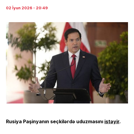
02 İyun 2026 - 20:49
Rusiya Paşinyanın seçkilərdə uduzmasını
istəyir
.