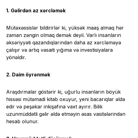
1. Gəlirdən az xərcləmək
Mütəxəssislər bildirirlər ki, yüksək maaş almaq hər
zaman zəngin olmaq demək deyil. Varlı insanların
əksəriyyəti qazandıqlarından daha az xərcləməyə
çalışır və artıq vəsaiti yığıma və investisiyalara
yönəldir.
2. Daim öyrənmək
Araşdırmalar göstərir ki, uğurlu insanların böyük
hissəsi mütəmadi kitab oxuyur, yeni bacarıqlar əldə
edir və peşəkar inkişafına vaxt ayırır. Bilik
uzunmüddətli gəlir əldə etməyin əsas vasitələrindən
hesab olunur.