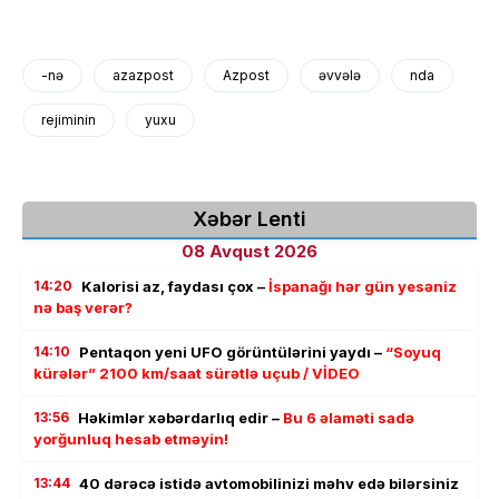
-nə
azazpost
Azpost
əvvələ
nda
rejiminin
yuxu
Xəbər Lenti
08 Avqust 2026
14:20
Kalorisi az, faydası çox –
İspanağı hər gün yesəniz
nə baş verər?
14:10
Pentaqon yeni UFO görüntülərini yaydı –
“Soyuq
kürələr” 2100 km/saat sürətlə uçub / VİDEO
13:56
Həkimlər xəbərdarlıq edir –
Bu 6 əlaməti sadə
yorğunluq hesab etməyin!
13:44
40 dərəcə istidə avtomobilinizi məhv edə bilərsiniz