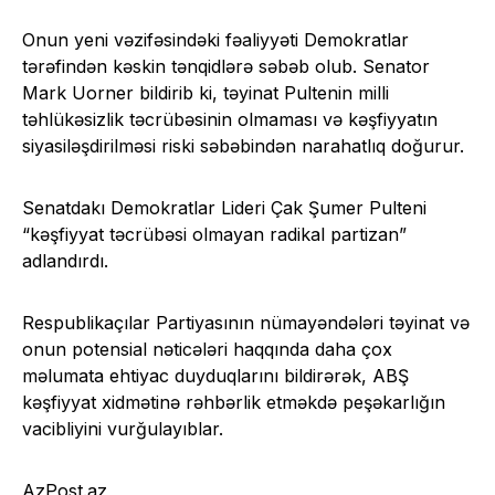
Onun yeni vəzifəsindəki fəaliyyəti Demokratlar
tərəfindən kəskin tənqidlərə səbəb olub. Senator
Mark Uorner bildirib ki, təyinat Pultenin milli
təhlükəsizlik təcrübəsinin olmaması və kəşfiyyatın
siyasiləşdirilməsi riski səbəbindən narahatlıq doğurur.
Senatdakı Demokratlar Lideri Çak Şumer Pulteni
“kəşfiyyat təcrübəsi olmayan radikal partizan”
adlandırdı.
Respublikaçılar Partiyasının nümayəndələri təyinat və
onun potensial nəticələri haqqında daha çox
məlumata ehtiyac duyduqlarını bildirərək, ABŞ
kəşfiyyat xidmətinə rəhbərlik etməkdə peşəkarlığın
vacibliyini vurğulayıblar.
AzPost.az