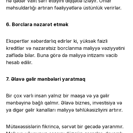
nə qədər vaxt sərf etdiyini diqqətlə izləyir. Onlar
məhsuldarlığı artıran fəaliyyətlərə üstünlük verirlər.
6. Borclara nəzarət etmək
Ekspertlər xəbərdarlıq edirlər ki, yüksək faizli
kreditlər və nəzarətsiz borclanma maliyyə vəziyyətini
zəiflədə bilər. Buna görə də maliyyə intizamı vacib
hesab edilir.
7. Əlavə gəlir mənbələri yaratmaq
Bir çox varlı insan yalnız bir maaşa və ya gəlir
mənbəyinə bağlı qalmır. Əlavə biznes, investisiya və
ya digər gəlir kanalları maliyyə təhlükəsizliyini artırır.
Mütəxəssislərin fikrincə, sərvət bir gecədə yaranmır.