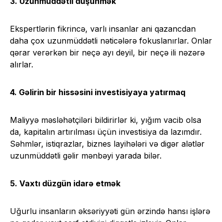
3. Uzunmüddətli düşünmək
Ekspertlərin fikrincə, varlı insanlar ani qazancdan
daha çox uzunmüddətli nəticələrə fokuslanırlar. Onlar
qərar verərkən bir neçə ayı deyil, bir neçə ili nəzərə
alırlar.
4. Gəlirin bir hissəsini investisiyaya yatırmaq
Maliyyə məsləhətçiləri bildirirlər ki, yığım vacib olsa
da, kapitalın artırılması üçün investisiya da lazımdır.
Səhmlər, istiqrazlar, biznes layihələri və digər alətlər
uzunmüddətli gəlir mənbəyi yarada bilər.
5. Vaxtı düzgün idarə etmək
Uğurlu insanların əksəriyyəti gün ərzində hansı işlərə