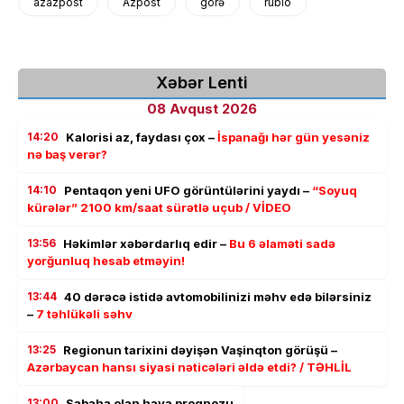
azazpost
Azpost
görə
rubio
Xəbər Lenti
08 Avqust 2026
14:20
Kalorisi az, faydası çox –
İspanağı hər gün yesəniz
nə baş verər?
14:10
Pentaqon yeni UFO görüntülərini yaydı –
“Soyuq
kürələr” 2100 km/saat sürətlə uçub / VİDEO
13:56
Həkimlər xəbərdarlıq edir –
Bu 6 əlaməti sadə
yorğunluq hesab etməyin!
13:44
40 dərəcə istidə avtomobilinizi məhv edə bilərsiniz
–
7 təhlükəli səhv
13:25
Regionun tarixini dəyişən Vaşinqton görüşü –
Azərbaycan hansı siyasi nəticələri əldə etdi? / TƏHLİL
13:00
Sabaha olan hava proqnozu