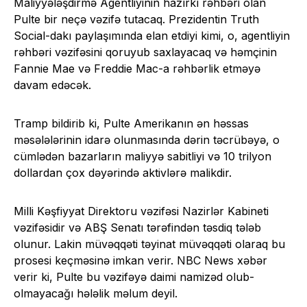
Maliyyələşdirmə Agentliyinin hazırkı rəhbəri olan
Pulte bir neçə vəzifə tutacaq. Prezidentin Truth
Social-dakı paylaşımında elan etdiyi kimi, o, agentliyin
rəhbəri vəzifəsini qoruyub saxlayacaq və həmçinin
Fannie Mae və Freddie Mac-a rəhbərlik etməyə
davam edəcək.
Tramp bildirib ki, Pulte Amerikanın ən həssas
məsələlərinin idarə olunmasında dərin təcrübəyə, o
cümlədən bazarların maliyyə sabitliyi və 10 trilyon
dollardan çox dəyərində aktivlərə malikdir.
Milli Kəşfiyyat Direktoru vəzifəsi Nazirlər Kabineti
vəzifəsidir və ABŞ Senatı tərəfindən təsdiq tələb
olunur. Lakin müvəqqəti təyinat müvəqqəti olaraq bu
prosesi keçməsinə imkan verir. NBC News xəbər
verir ki, Pulte bu vəzifəyə daimi namizəd olub-
olmayacağı hələlik məlum deyil.