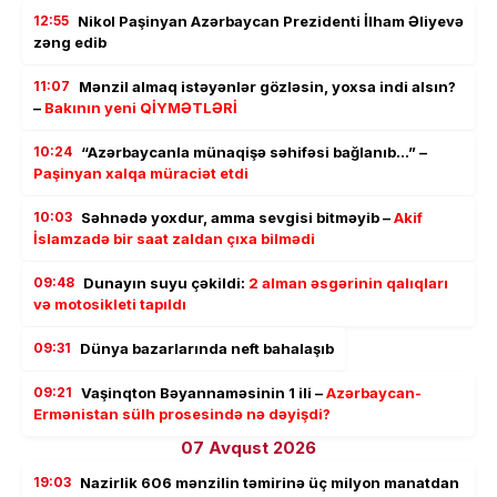
12:55
Nikol Paşinyan Azərbaycan Prezidenti İlham Əliyevə
zəng edib
11:07
Mənzil almaq istəyənlər gözləsin, yoxsa indi alsın?
–
Bakının yeni QİYMƏTLƏRİ
10:24
“Azərbaycanla münaqişə səhifəsi bağlanıb…” –
Paşinyan xalqa müraciət etdi
10:03
Səhnədə yoxdur, amma sevgisi bitməyib –
Akif
İslamzadə bir saat zaldan çıxa bilmədi
09:48
Dunayın suyu çəkildi:
2 alman əsgərinin qalıqları
və motosikleti tapıldı
09:31
Dünya bazarlarında neft bahalaşıb
09:21
Vaşinqton Bəyannaməsinin 1 ili –
Azərbaycan-
Ermənistan sülh prosesində nə dəyişdi?
07 Avqust 2026
19:03
Nazirlik 606 mənzilin təmirinə üç milyon manatdan