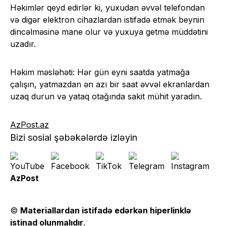
Həkimlər qeyd edirlər ki, yuxudan əvvəl telefondan
və digər elektron cihazlardan istifadə etmək beynin
dincəlməsinə mane olur və yuxuya getmə müddətini
uzadır.
Həkim məsləhəti: Hər gün eyni saatda yatmağa
çalışın, yatmazdan ən azı bir saat əvvəl ekranlardan
uzaq durun və yataq otağında sakit mühit yaradın.
AzPost.az
Bizi sosial şəbəkələrdə izləyin
AzPost
©
Materiallardan istifadə edərkən hiperlinklə
istinad olunmalıdır
.