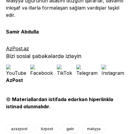
Maliyyə uğurunun əsasını düzgün qərarlar, davamlı
inkişaf və illərlə formalaşan sağlam vərdişlər təşkil
edir.
Samir Abdulla
AzPost.az
Bizi sosial şəbəkələrdə izləyin
AzPost
©
Materiallardan istifadə edərkən hiperlinklə
istinad olunmalıdır
.
azazpost
Azpost
gəlir
maliyyə