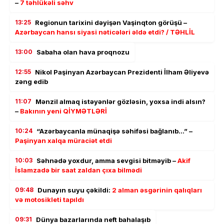
–
7 təhlükəli səhv
13:25
Regionun tarixini dəyişən Vaşinqton görüşü –
Azərbaycan hansı siyasi nəticələri əldə etdi? / TƏHLİL
13:00
Sabaha olan hava proqnozu
12:55
Nikol Paşinyan Azərbaycan Prezidenti İlham Əliyevə
zəng edib
11:07
Mənzil almaq istəyənlər gözləsin, yoxsa indi alsın?
–
Bakının yeni QİYMƏTLƏRİ
10:24
“Azərbaycanla münaqişə səhifəsi bağlanıb…” –
Paşinyan xalqa müraciət etdi
10:03
Səhnədə yoxdur, amma sevgisi bitməyib –
Akif
İslamzadə bir saat zaldan çıxa bilmədi
09:48
Dunayın suyu çəkildi:
2 alman əsgərinin qalıqları
və motosikleti tapıldı
09:31
Dünya bazarlarında neft bahalaşıb