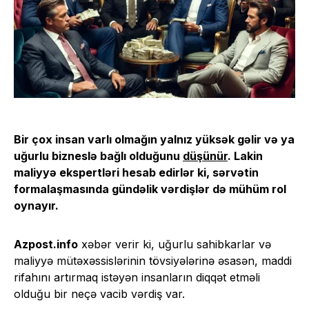
Bir çox insan varlı olmağın yalnız yüksək gəlir və ya
uğurlu bizneslə bağlı olduğunu
düşünür
. Lakin
maliyyə ekspertləri hesab edirlər ki, sərvətin
formalaşmasında gündəlik vərdişlər də mühüm rol
oynayır.
Azpost.info
xəbər verir ki, uğurlu sahibkarlar və
maliyyə mütəxəssislərinin tövsiyələrinə əsasən, maddi
rifahını artırmaq istəyən insanların diqqət etməli
olduğu bir neçə vacib vərdiş var.