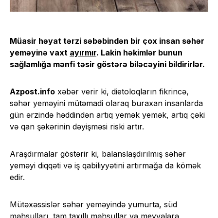
Müasir həyat tərzi səbəbindən bir çox insan səhər
yeməyinə vaxt
ayırmır
. Lakin həkimlər bunun
sağlamlığa mənfi təsir göstərə biləcəyini bildirirlər.
Azpost.info
xəbər verir ki, dietoloqların fikrincə,
səhər yeməyini mütəmadi olaraq buraxan insanlarda
gün ərzində həddindən artıq yemək yemək, artıq çəki
və qan şəkərinin dəyişməsi riski artır.
Araşdırmalar göstərir ki, balanslaşdırılmış səhər
yeməyi diqqəti və iş qabiliyyətini artırmağa da kömək
edir.
Mütəxəssislər səhər yeməyində yumurta, süd
məhsulları, tam taxıllı məhsullar və meyvələrə