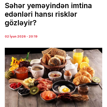
Səhər yeməyindən imtina
edənləri hansı risklər
gözləyir?
02 İyun 2026 - 20:19