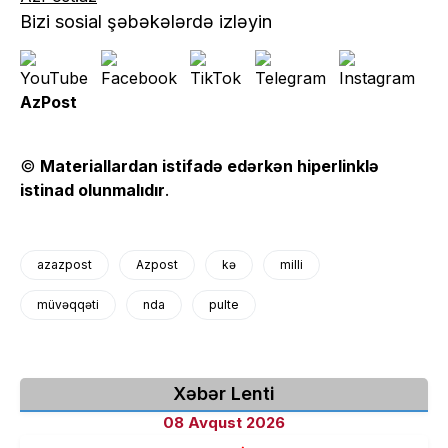
Bizi sosial şəbəkələrdə izləyin
AzPost
©
Materiallardan istifadə edərkən hiperlinklə
istinad olunmalıdır
.
azazpost
Azpost
kə
milli
müvəqqəti
nda
pulte
Xəbər Lenti
08 Avqust 2026