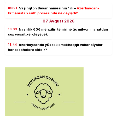
09:21
Vaşinqton Bəyannaməsinin 1 ili –
Azərbaycan-
Ermənistan sülh prosesində nə dəyişdi?
07 Avqust 2026
19:03
Nazirlik 606 mənzilin təmirinə üç milyon manatdan
çox vəsait xərcləyəcək
18:44
Azərbaycanda yüksək əməkhaqqlı vakansiyalar
hansı sahələrə aiddir?