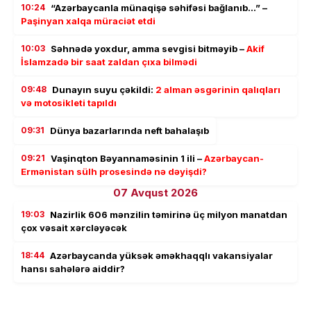
10:24
“Azərbaycanla münaqişə səhifəsi bağlanıb…” –
Paşinyan xalqa müraciət etdi
10:03
Səhnədə yoxdur, amma sevgisi bitməyib –
Akif
İslamzadə bir saat zaldan çıxa bilmədi
09:48
Dunayın suyu çəkildi:
2 alman əsgərinin qalıqları
və motosikleti tapıldı
09:31
Dünya bazarlarında neft bahalaşıb
09:21
Vaşinqton Bəyannaməsinin 1 ili –
Azərbaycan-
Ermənistan sülh prosesində nə dəyişdi?
07 Avqust 2026
19:03
Nazirlik 606 mənzilin təmirinə üç milyon manatdan
çox vəsait xərcləyəcək
18:44
Azərbaycanda yüksək əməkhaqqlı vakansiyalar
hansı sahələrə aiddir?