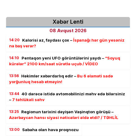
Xəbər Lenti
08 Avqust 2026
14:20
Kalorisi az, faydası çox –
İspanağı hər gün yesəniz
nə baş verər?
14:10
Pentaqon yeni UFO görüntülərini yaydı –
“Soyuq
kürələr” 2100 km/saat sürətlə uçub / VİDEO
13:56
Həkimlər xəbərdarlıq edir –
Bu 6 əlaməti sadə
yorğunluq hesab etməyin!
13:44
40 dərəcə istidə avtomobilinizi məhv edə bilərsiniz
–
7 təhlükəli səhv
13:25
Regionun tarixini dəyişən Vaşinqton görüşü –
Azərbaycan hansı siyasi nəticələri əldə etdi? / TƏHLİL
13:00
Sabaha olan hava proqnozu