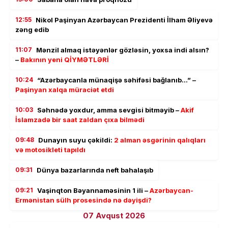
12:55
Nikol Paşinyan Azərbaycan Prezidenti İlham Əliyevə
zəng edib
11:07
Mənzil almaq istəyənlər gözləsin, yoxsa indi alsın?
–
Bakının yeni QİYMƏTLƏRİ
10:24
“Azərbaycanla münaqişə səhifəsi bağlanıb…” –
Paşinyan xalqa müraciət etdi
10:03
Səhnədə yoxdur, amma sevgisi bitməyib –
Akif
İslamzadə bir saat zaldan çıxa bilmədi
09:48
Dunayın suyu çəkildi:
2 alman əsgərinin qalıqları
və motosikleti tapıldı
09:31
Dünya bazarlarında neft bahalaşıb
09:21
Vaşinqton Bəyannaməsinin 1 ili –
Azərbaycan-
Ermənistan sülh prosesində nə dəyişdi?
07 Avqust 2026