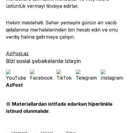
üstünlük verməyi tövsiyə edirlər.
Həkim məsləhəti: Səhər yeməyini günün ən vacib
qidalanma mərhələlərindən biri hesab edin və onu
vərdiş halına gətirməyə çalışın.
AzPost.az
Bizi sosial şəbəkələrdə izləyin
AzPost
©
Materiallardan istifadə edərkən hiperlinklə
istinad olunmalıdır
.