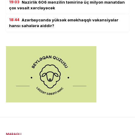
19:03
Nazirlik 606 mənzilin təmirinə üç milyon manatdan
çox vəsait xərcləyəcək
18:44
Azərbaycanda yüksək əməkhaqqlı vakansiyalar
hansı sahələrə aiddir?
MARAQLI