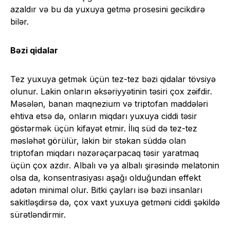
azaldır və bu da yuxuya getmə prosesini gecikdirə
bilər.
Bəzi qidalar
Tez yuxuya getmək üçün tez-tez bəzi qidalar tövsiyə
olunur. Lakin onların əksəriyyətinin təsiri çox zəifdir.
Məsələn, banan maqnezium və triptofan maddələri
ehtiva etsə də, onların miqdarı yuxuya ciddi təsir
göstərmək üçün kifayət etmir. İlıq süd də tez-tez
məsləhət görülür, lakin bir stəkan süddə olan
triptofan miqdarı nəzərəçarpacaq təsir yaratmaq
üçün çox azdır. Albalı və ya albalı şirəsində melatonin
olsa da, konsentrasiyası aşağı olduğundan effekt
adətən minimal olur. Bitki çayları isə bəzi insanları
sakitləşdirsə də, çox vaxt yuxuya getməni ciddi şəkildə
sürətləndirmir.