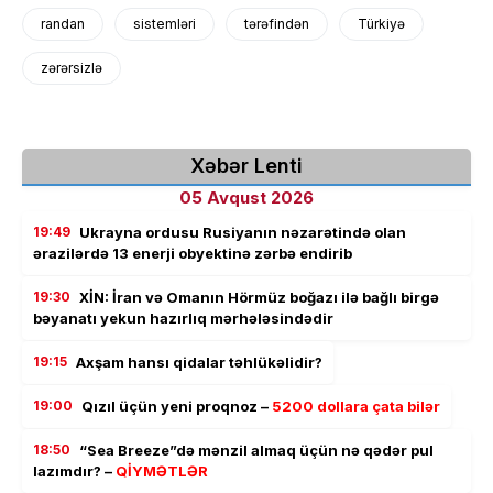
randan
sistemləri
tərəfindən
Türkiyə
zərərsizlə
Xəbər Lenti
05 Avqust 2026
19:49
Ukrayna ordusu Rusiyanın nəzarətində olan
ərazilərdə 13 enerji obyektinə zərbə endirib
19:30
XİN: İran və Omanın Hörmüz boğazı ilə bağlı birgə
bəyanatı yekun hazırlıq mərhələsindədir
19:15
Axşam hansı qidalar təhlükəlidir?
19:00
Qızıl üçün yeni proqnoz –
5200 dollara çata bilər
18:50
“Sea Breeze”də mənzil almaq üçün nə qədər pul
lazımdır? –
QİYMƏTLƏR