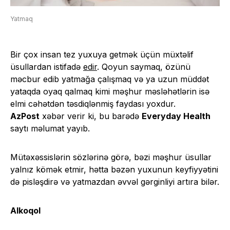
Yatmaq
Bir çox insan tez yuxuya getmək üçün müxtəlif
üsullardan istifadə
edir
. Qoyun saymaq, özünü
məcbur edib yatmağa çalışmaq və ya uzun müddət
yataqda oyaq qalmaq kimi məşhur məsləhətlərin isə
elmi cəhətdən təsdiqlənmiş faydası yoxdur.
AzPost
xəbər verir ki, bu barədə
Everyday Health
saytı məlumat yayıb.
Mütəxəssislərin sözlərinə görə, bəzi məşhur üsullar
yalnız kömək etmir, hətta bəzən yuxunun keyfiyyətini
də pisləşdirə və yatmazdan əvvəl gərginliyi artıra bilər.
Alkoqol