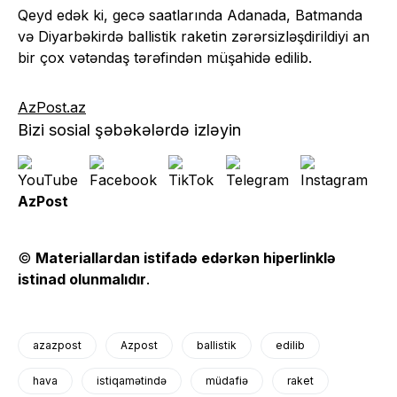
Qeyd edək ki, gecə saatlarında Adanada, Batmanda
və Diyarbəkirdə ballistik raketin zərərsizləşdirildiyi an
bir çox vətəndaş tərəfindən müşahidə edilib.
AzPost.az
Bizi sosial şəbəkələrdə izləyin
AzPost
©
Materiallardan istifadə edərkən hiperlinklə
istinad olunmalıdır
.
azazpost
Azpost
ballistik
edilib
hava
istiqamətində
müdafiə
raket