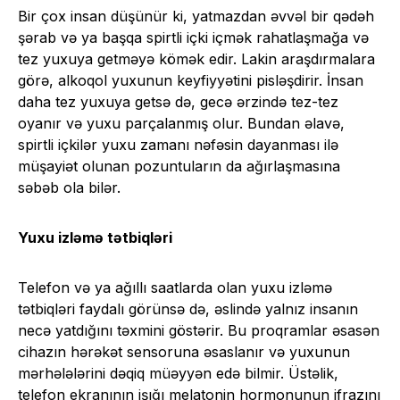
Bir çox insan düşünür ki, yatmazdan əvvəl bir qədəh
şərab və ya başqa spirtli içki içmək rahatlaşmağa və
tez yuxuya getməyə kömək edir. Lakin araşdırmalara
görə, alkoqol yuxunun keyfiyyətini pisləşdirir. İnsan
daha tez yuxuya getsə də, gecə ərzində tez-tez
oyanır və yuxu parçalanmış olur. Bundan əlavə,
spirtli içkilər yuxu zamanı nəfəsin dayanması ilə
müşayiət olunan pozuntuların da ağırlaşmasına
səbəb ola bilər.
Yuxu izləmə tətbiqləri
Telefon və ya ağıllı saatlarda olan yuxu izləmə
tətbiqləri faydalı görünsə də, əslində yalnız insanın
necə yatdığını təxmini göstərir. Bu proqramlar əsasən
cihazın hərəkət sensoruna əsaslanır və yuxunun
mərhələlərini dəqiq müəyyən edə bilmir. Üstəlik,
telefon ekranının işığı melatonin hormonunun ifrazını