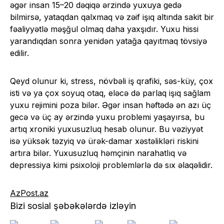
əgər insan 15–20 dəqiqə ərzində yuxuya gedə
bilmirsə, yataqdan qalxmaq və zəif işıq altında sakit bir
fəaliyyətlə məşğul olmaq daha yaxşıdır. Yuxu hissi
yarandıqdan sonra yenidən yatağa qayıtmaq tövsiyə
edilir.
Qeyd olunur ki, stress, növbəli iş qrafiki, səs-küy, çox
isti və ya çox soyuq otaq, eləcə də parlaq işıq sağlam
yuxu rejimini poza bilər. Əgər insan həftədə ən azı üç
gecə və üç ay ərzində yuxu problemi yaşayırsa, bu
artıq xroniki yuxusuzluq hesab olunur. Bu vəziyyət
isə yüksək təzyiq və ürək-damar xəstəlikləri riskini
artıra bilər. Yuxusuzluq həmçinin narahatlıq və
depressiya kimi psixoloji problemlərlə də sıx əlaqəlidir.
AzPost.az
Bizi sosial şəbəkələrdə izləyin