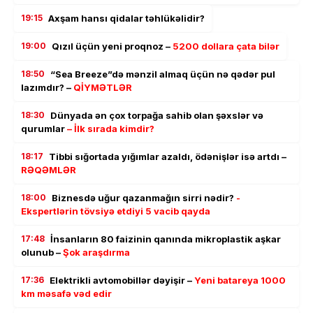
19:15
Axşam hansı qidalar təhlükəlidir?
19:00
Qızıl üçün yeni proqnoz –
5200 dollara çata bilər
18:50
“Sea Breeze”də mənzil almaq üçün nə qədər pul
lazımdır? –
QİYMƏTLƏR
18:30
Dünyada ən çox torpağa sahib olan şəxslər və
qurumlar
– İlk sırada kimdir?
18:17
Tibbi sığortada yığımlar azaldı, ödənişlər isə artdı –
RƏQƏMLƏR
18:00
Biznesdə uğur qazanmağın sirri nədir?
-
Ekspertlərin tövsiyə etdiyi 5 vacib qayda
17:48
İnsanların 80 faizinin qanında mikroplastik aşkar
olunub –
Şok araşdırma
17:36
Elektrikli avtomobillər dəyişir –
Yeni batareya 1000
km məsafə vəd edir