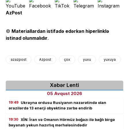
AzPost
©
Materiallardan istifadə edərkən hiperlinklə
istinad olunmalıdır
.
azazpost
Azpost
çox
yuxu
yuxuya
Xəbər Lenti
05 Avqust 2026
19:49
Ukrayna ordusu Rusiyanın nəzarətində olan
ərazilərdə 13 enerji obyektinə zərbə endirib
19:30
XİN: İran və Omanın Hörmüz boğazı ilə bağlı birgə
bəyanatı yekun hazırlıq mərhələsindədir