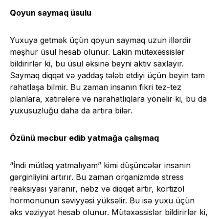
Qoyun saymaq üsulu
Yuxuya getmək üçün qoyun saymaq uzun illərdir
məşhur üsul hesab olunur. Lakin mütəxəssislər
bildirirlər ki, bu üsul əksinə beyni aktiv saxlayır.
Saymaq diqqət və yaddaş tələb etdiyi üçün beyin tam
rahatlaşa bilmir. Bu zaman insanın fikri tez-tez
planlara, xatirələrə və narahatlıqlara yönəlir ki, bu da
yuxusuzluğu daha da artıra bilər.
Özünü məcbur edib yatmağa çalışmaq
“İndi mütləq yatmalıyam” kimi düşüncələr insanın
gərginliyini artırır. Bu zaman orqanizmdə stress
reaksiyası yaranır, nəbz və diqqət artır, kortizol
hormonunun səviyyəsi yüksəlir. Bu isə yuxu üçün
əks vəziyyət hesab olunur. Mütəxəssislər bildirirlər ki,