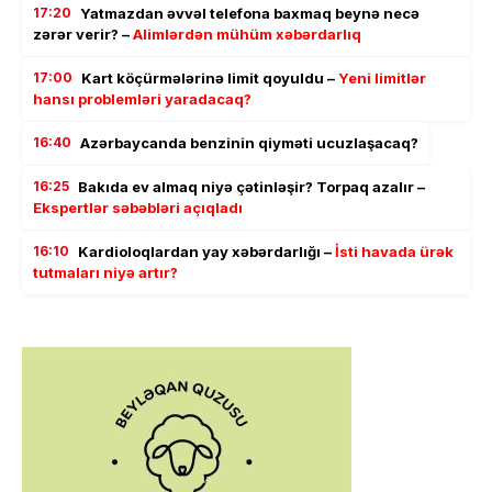
17:20
Yatmazdan əvvəl telefona baxmaq beynə necə
zərər verir? –
Alimlərdən mühüm xəbərdarlıq
17:00
Kart köçürmələrinə limit qoyuldu –
Yeni limitlər
hansı problemləri yaradacaq?
16:40
Azərbaycanda benzinin qiyməti ucuzlaşacaq?
16:25
Bakıda ev almaq niyə çətinləşir? Torpaq azalır –
Ekspertlər səbəbləri açıqladı
16:10
Kardioloqlardan yay xəbərdarlığı –
İsti havada ürək
tutmaları niyə artır?