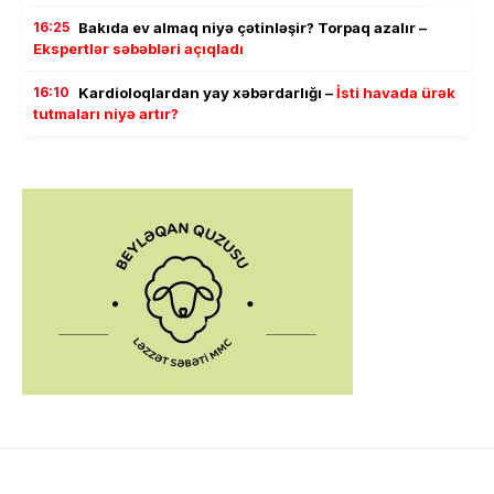
16:25
Bakıda ev almaq niyə çətinləşir? Torpaq azalır –
Ekspertlər səbəbləri açıqladı
16:10
Kardioloqlardan yay xəbərdarlığı –
İsti havada ürək
tutmaları niyə artır?