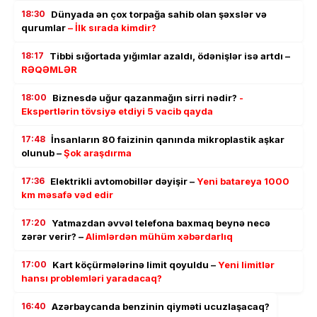
18:30
Dünyada ən çox torpağa sahib olan şəxslər və
qurumlar
– İlk sırada kimdir?
18:17
Tibbi sığortada yığımlar azaldı, ödənişlər isə artdı –
RƏQƏMLƏR
18:00
Biznesdə uğur qazanmağın sirri nədir?
-
Ekspertlərin tövsiyə etdiyi 5 vacib qayda
17:48
İnsanların 80 faizinin qanında mikroplastik aşkar
olunub –
Şok araşdırma
17:36
Elektrikli avtomobillər dəyişir –
Yeni batareya 1000
km məsafə vəd edir
17:20
Yatmazdan əvvəl telefona baxmaq beynə necə
zərər verir? –
Alimlərdən mühüm xəbərdarlıq
17:00
Kart köçürmələrinə limit qoyuldu –
Yeni limitlər
hansı problemləri yaradacaq?
16:40
Azərbaycanda benzinin qiyməti ucuzlaşacaq?