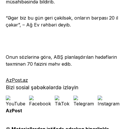
müsahibəsində bildirib.
“Əgər biz bu gün geri çəkilsək, onların bərpası 20 il
çəkər”, – Ağ Ev rəhbəri deyib.
Onun sözlərinə görə, ABŞ planlaşdırılan hədəflərin
təxminən 70 faizini məhv edib.
AzPost.az
Bizi sosial şəbəkələrdə izləyin
AzPost
©
Materiallardan istifadə edərkən hiperlinklə