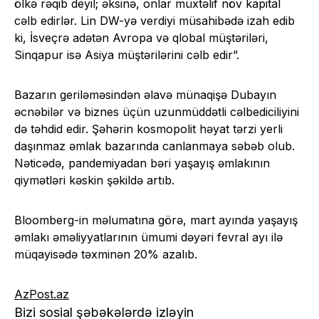
ölkə rəqib deyil; əksinə, onlar müxtəlif növ kapital
cəlb edirlər. Lin DW-yə verdiyi müsahibədə izah edib
ki, İsveçrə adətən Avropa və qlobal müştəriləri,
Sinqapur isə Asiya müştərilərini cəlb edir”.
Bazarın geriləməsindən əlavə münaqişə Dubayın
əcnəbilər və biznes üçün uzunmüddətli cəlbediciliyini
də təhdid edir. Şəhərin kosmopolit həyat tərzi yerli
daşınmaz əmlak bazarında canlanmaya səbəb olub.
Nəticədə, pandemiyadan bəri yaşayış əmlakının
qiymətləri kəskin şəkildə artıb.
Bloomberg-in məlumatına görə, mart ayında yaşayış
əmlakı əməliyyatlarının ümumi dəyəri fevral ayı ilə
müqayisədə təxminən 20% azalıb.
AzPost.az
Bizi sosial şəbəkələrdə izləyin