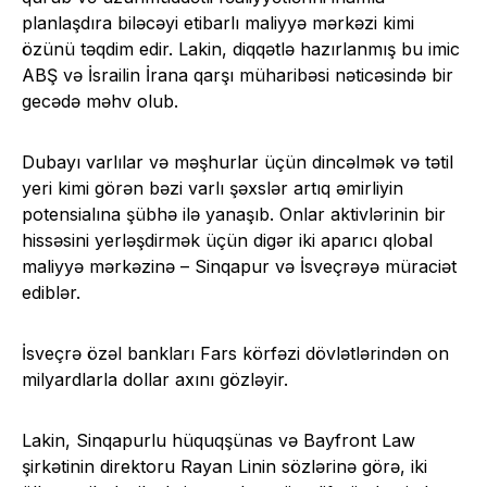
planlaşdıra biləcəyi etibarlı maliyyə mərkəzi kimi
özünü təqdim edir. Lakin, diqqətlə hazırlanmış bu imic
ABŞ və İsrailin İrana qarşı müharibəsi nəticəsində bir
gecədə məhv olub.
Dubayı varlılar və məşhurlar üçün dincəlmək və tətil
yeri kimi görən bəzi varlı şəxslər artıq əmirliyin
potensialına şübhə ilə yanaşıb. Onlar aktivlərinin bir
hissəsini yerləşdirmək üçün digər iki aparıcı qlobal
maliyyə mərkəzinə – Sinqapur və İsveçrəyə müraciət
ediblər.
İsveçrə özəl bankları Fars körfəzi dövlətlərindən on
milyardlarla dollar axını gözləyir.
Lakin, Sinqapurlu hüquqşünas və Bayfront Law
şirkətinin direktoru Rayan Linin sözlərinə görə, iki