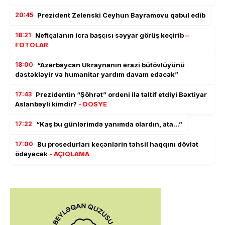
20:45
Prezident Zelenski Ceyhun Bayramovu qəbul edib
18:21
Neftçalanın icra başçısı səyyar görüş keçirib
–
FOTOLAR
18:00
“Azərbaycan Ukraynanın ərazi bütövlüyünü
dəstəkləyir və humanitar yardım davam edəcək”
17:43
Prezidentin “Şöhrət” ordeni ilə təltif etdiyi Bəxtiyar
Aslanbəyli kimdir?
- DOSYE
17:22
“Kaş bu günlərimdə yanımda olardın, ata…”
17:00
Bu prosedurları keçənlərin təhsil haqqını dövlət
ödəyəcək
- AÇIQLAMA