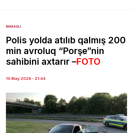
MARAQLI
Polis yolda atılıb qalmış 200
min avroluq “Porşe”nin
sahibini axtarır –
FOTO
10 May 2026 - 21:44