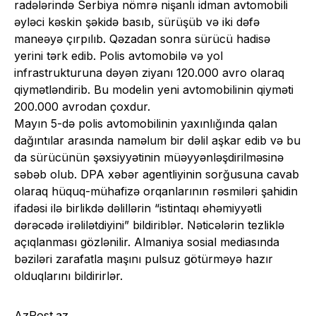
radələrində Serbiya nömrə nişanlı idman avtomobili
əyləci kəskin şəkidə basıb, sürüşüb və iki dəfə
maneəyə çırpılıb. Qəzadan sonra sürücü hadisə
yerini tərk edib. Polis avtomobilə və yol
infrastrukturuna dəyən ziyanı 120.000 avro olaraq
qiymətləndirib. Bu modelin yeni avtomobilinin qiyməti
200.000 avrodan çoxdur.
Mayın 5-də polis avtomobilinin yaxınlığında qalan
dağıntılar arasında naməlum bir dəlil aşkar edib və bu
da sürücünün şəxsiyyətinin müəyyənləşdirilməsinə
səbəb olub. DPA xəbər agentliyinin sorğusuna cavab
olaraq hüquq-mühafizə orqanlarının rəsmiləri şahidin
ifadəsi ilə birlikdə dəlillərin “istintaqı əhəmiyyətli
dərəcədə irəlilətdiyini” bildiriblər. Nəticələrin tezliklə
açıqlanması gözlənilir. Almaniya sosial mediasında
bəziləri zarafatla maşını pulsuz götürməyə hazır
olduqlarını bildirirlər.
AzPost.az