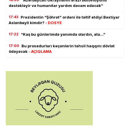
“Azərbaycan Ukraynanın ərazi bütövlüyünü
dəstəkləyir və humanitar yardım davam edəcək”
17:43
Prezidentin “Şöhrət” ordeni ilə təltif etdiyi Bəxtiyar
Aslanbəyli kimdir?
- DOSYE
17:22
“Kaş bu günlərimdə yanımda olardın, ata…”
17:00
Bu prosedurları keçənlərin təhsil haqqını dövlət
ödəyəcək
- AÇIQLAMA