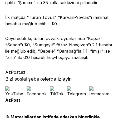
qalıb. “Şamaxı” isə 35 xalla səkkizinci pillədədir.
İlk matçda “Turan Tovuz” “Karvan-Yevlax”ı minimal
hesabla məğlub edib – 1:0.
Qeyd edək ki, turun əvvəlki oyunlarında “Kəpəz”
“Sabah”ı 1:0, “Sumqayıt” “Araz-Naxçıvan”ı 2:1 hesabı
ilə məğlub edib, “Qəbələ” “Qarabağ”la 1:1, “İmişli” isə
“Zirə” ilə 0:0 hesablı heç-heçəyə razılaşıb.
AzPost.az
Bizi sosial şəbəkələrdə izləyin
AzPost
©
Materiallardan istifadə edərkən hiperlinklə