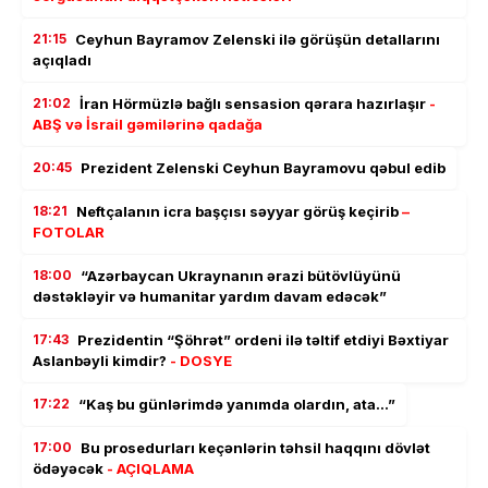
21:15
Ceyhun Bayramov Zelenski ilə görüşün detallarını
açıqladı
21:02
İran Hörmüzlə bağlı sensasion qərara hazırlaşır
-
ABŞ və İsrail gəmilərinə qadağa
20:45
Prezident Zelenski Ceyhun Bayramovu qəbul edib
18:21
Neftçalanın icra başçısı səyyar görüş keçirib
–
FOTOLAR
18:00
“Azərbaycan Ukraynanın ərazi bütövlüyünü
dəstəkləyir və humanitar yardım davam edəcək”
17:43
Prezidentin “Şöhrət” ordeni ilə təltif etdiyi Bəxtiyar
Aslanbəyli kimdir?
- DOSYE
17:22
“Kaş bu günlərimdə yanımda olardın, ata…”
17:00
Bu prosedurları keçənlərin təhsil haqqını dövlət
ödəyəcək
- AÇIQLAMA