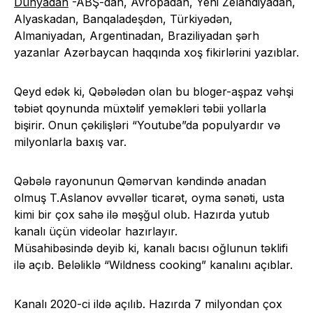
Dünyadan
-ABŞ-dan, Avropadan, Yeni Zelandiyadan,
Alyaskadan, Banqaladeşdən, Türkiyədən,
Almaniyadan, Argentinadan, Braziliyadan şərh
yazanlar Azərbaycan haqqında xoş fikirlərini yazıblar.
Qeyd edək ki, Qəbələdən olan bu bloger-aşpaz vəhşi
təbiət qoynunda müxtəlif yeməkləri təbii yollarla
bişirir. Onun çəkilişləri “Youtube”da populyardır və
milyonlarla baxış var.
Qəbələ rayonunun Qəmərvan kəndində anadan
olmuş T.Aslanov əvvəllər ticarət, oyma sənəti, usta
kimi bir çox sahə ilə məşğul olub. Hazırda yutub
kanalı üçün videolar hazırlayır.
Müsahibəsində deyib ki, kanalı bacısı oğlunun təklifi
ilə açıb. Beləliklə “Wildness cooking” kanalını açıblar.
Kanalı 2020-ci ildə açılıb. Hazırda 7 milyondan çox