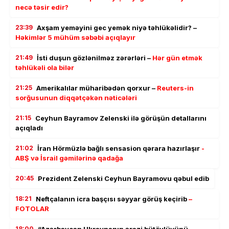
necə təsir edir?
23:39
Axşam yeməyini gec yemək niyə təhlükəlidir? –
Həkimlər 5 mühüm səbəbi açıqlayır
21:49
İsti duşun gözlənilməz zərərləri –
Hər gün etmək
təhlükəli ola bilər
21:25
Amerikalılar müharibədən qorxur –
Reuters-in
sorğusunun diqqətçəkən nəticələri
21:15
Ceyhun Bayramov Zelenski ilə görüşün detallarını
açıqladı
21:02
İran Hörmüzlə bağlı sensasion qərara hazırlaşır
-
ABŞ və İsrail gəmilərinə qadağa
20:45
Prezident Zelenski Ceyhun Bayramovu qəbul edib
18:21
Neftçalanın icra başçısı səyyar görüş keçirib
–
FOTOLAR
18:00