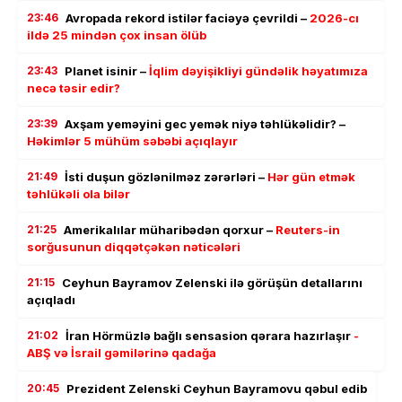
23:46
Avropada rekord istilər faciəyə çevrildi –
2026-cı
ildə 25 mindən çox insan ölüb
23:43
Planet isinir –
İqlim dəyişikliyi gündəlik həyatımıza
necə təsir edir?
23:39
Axşam yeməyini gec yemək niyə təhlükəlidir? –
Həkimlər 5 mühüm səbəbi açıqlayır
21:49
İsti duşun gözlənilməz zərərləri –
Hər gün etmək
təhlükəli ola bilər
21:25
Amerikalılar müharibədən qorxur –
Reuters-in
sorğusunun diqqətçəkən nəticələri
21:15
Ceyhun Bayramov Zelenski ilə görüşün detallarını
açıqladı
21:02
İran Hörmüzlə bağlı sensasion qərara hazırlaşır
-
ABŞ və İsrail gəmilərinə qadağa
20:45
Prezident Zelenski Ceyhun Bayramovu qəbul edib