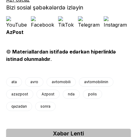
Bizi sosial şəbəkələrdə izləyin
AzPost
©
Materiallardan istifadə edərkən hiperlinklə
istinad olunmalıdır
.
ata
avro
avtomobili
avtomobilinin
azazpost
Azpost
nda
polis
qəzadan
sonra
Xəbər Lenti