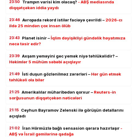
23:50
Trampın varisi kim olacaq?
- ABŞ mediasında
diqqətçəkən iddia yaydı
23:46
Avropada rekord istilər faciəyə çevrildi –
2026-cı
ildə 25 mindən çox insan ölüb
23:43
Planet isinir –
İqlim dəyişikliyi gündəlik həyatımıza
necə təsir edir?
23:39
Axşam yeməyini gec yemək niyə təhlükəlidir? –
Həkimlər 5 mühüm səbəbi açıqlayır
21:49
İsti duşun gözlənilməz zərərləri –
Hər gün etmək
təhlükəli ola bilər
21:25
Amerikalılar müharibədən qorxur –
Reuters-in
sorğusunun diqqətçəkən nəticələri
21:15
Ceyhun Bayramov Zelenski ilə görüşün detallarını
açıqladı
21:02
İran Hörmüzlə bağlı sensasion qərara hazırlaşır
-
ABŞ və İsrail gəmilərinə qadağa