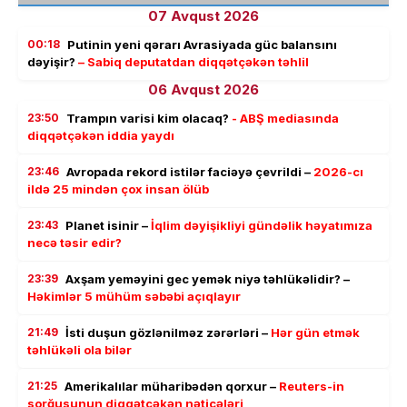
07 Avqust 2026
00:18
Putinin yeni qərarı Avrasiyada güc balansını
dəyişir?
– Sabiq deputatdan diqqətçəkən təhlil
06 Avqust 2026
23:50
Trampın varisi kim olacaq?
- ABŞ mediasında
diqqətçəkən iddia yaydı
23:46
Avropada rekord istilər faciəyə çevrildi –
2026-cı
ildə 25 mindən çox insan ölüb
23:43
Planet isinir –
İqlim dəyişikliyi gündəlik həyatımıza
necə təsir edir?
23:39
Axşam yeməyini gec yemək niyə təhlükəlidir? –
Həkimlər 5 mühüm səbəbi açıqlayır
21:49
İsti duşun gözlənilməz zərərləri –
Hər gün etmək
təhlükəli ola bilər
21:25
Amerikalılar müharibədən qorxur –
Reuters-in
sorğusunun diqqətçəkən nəticələri