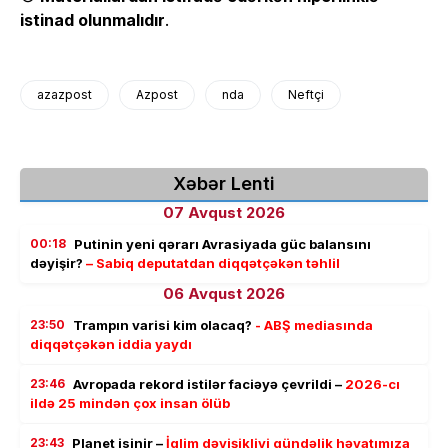
istinad olunmalıdır
.
azazpost
Azpost
nda
Neftçi
Xəbər Lenti
07 Avqust 2026
00:18
Putinin yeni qərarı Avrasiyada güc balansını
dəyişir?
– Sabiq deputatdan diqqətçəkən təhlil
06 Avqust 2026
23:50
Trampın varisi kim olacaq?
- ABŞ mediasında
diqqətçəkən iddia yaydı
23:46
Avropada rekord istilər faciəyə çevrildi –
2026-cı
ildə 25 mindən çox insan ölüb
23:43
Planet isinir –
İqlim dəyişikliyi gündəlik həyatımıza