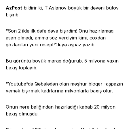
AzPost
bildirir ki, T.Aslanov böyük bir dəvəni bütöv
bişirib.
“Son 2 ildə ilk dəfə dəvə bişirdim! Onu hazırlamaq
asan olmadı, amma söz verdiyim kimi, çoxdan
gözlənilən yeni resept!”deyə aşpaz yazıb.
Bu görüntü böyük maraq doğurub. 5 milyona yaxın
baxış toplayıb.
“Youtube”də Qəbələdən olan məşhur bloqer -aşpazın
yemək bişirmək kadrlarına milyonlarla baxış olur.
Onun nərə balığından hazırladığı kabab 20 milyon
baxış olmuşdu.