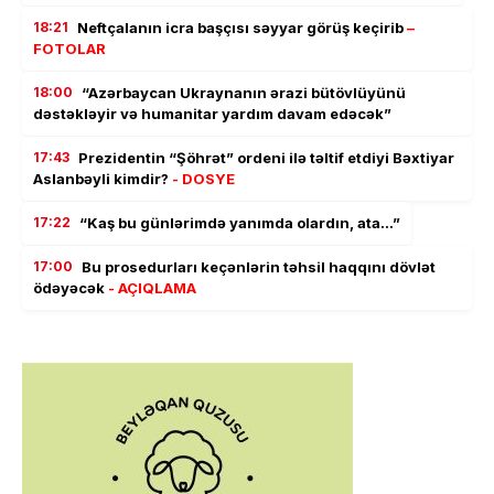
18:21
Neftçalanın icra başçısı səyyar görüş keçirib
–
FOTOLAR
18:00
“Azərbaycan Ukraynanın ərazi bütövlüyünü
dəstəkləyir və humanitar yardım davam edəcək”
17:43
Prezidentin “Şöhrət” ordeni ilə təltif etdiyi Bəxtiyar
Aslanbəyli kimdir?
- DOSYE
17:22
“Kaş bu günlərimdə yanımda olardın, ata…”
17:00
Bu prosedurları keçənlərin təhsil haqqını dövlət
ödəyəcək
- AÇIQLAMA