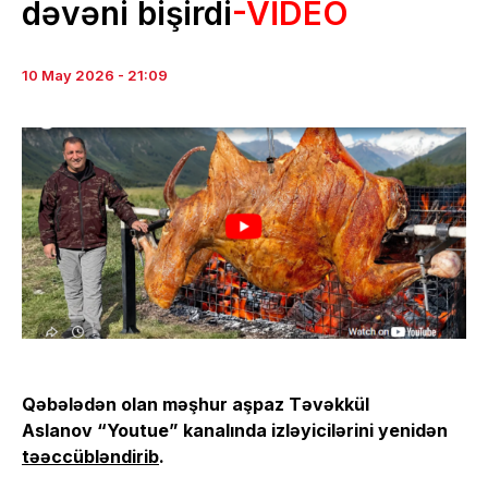
dəvəni bişirdi
-VİDEO
10 May 2026 - 21:09
Qəbələdən olan məşhur aşpaz Təvəkkül
Aslanov “Youtue” kanalında izləyicilərini yenidən
təəccübləndirib
.