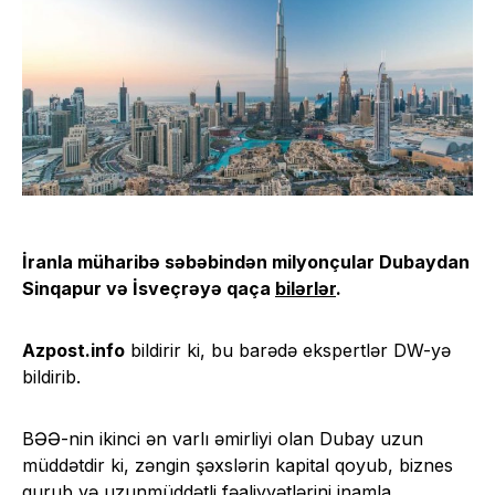
İranla müharibə səbəbindən milyonçular Dubaydan
Sinqapur və İsveçrəyə qaça
bilərlər
.
Azpost.info
bildirir ki, bu barədə ekspertlər DW-yə
bildirib.
BƏƏ-nin ikinci ən varlı əmirliyi olan Dubay uzun
müddətdir ki, zəngin şəxslərin kapital qoyub, biznes
qurub və uzunmüddətli fəaliyyətlərini inamla