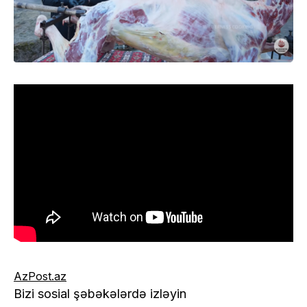
AzPost.az
Bizi sosial şəbəkələrdə izləyin