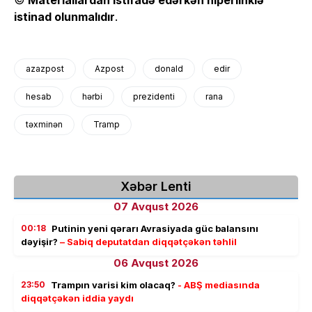
istinad olunmalıdır
.
azazpost
Azpost
donald
edir
hesab
hərbi
prezidenti
rana
təxminən
Tramp
Xəbər Lenti
07 Avqust 2026
00:18
Putinin yeni qərarı Avrasiyada güc balansını
dəyişir?
– Sabiq deputatdan diqqətçəkən təhlil
06 Avqust 2026
23:50
Trampın varisi kim olacaq?
- ABŞ mediasında
diqqətçəkən iddia yaydı