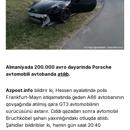
Almaniyada 200.000 avro dəyərində Porsche
avtomobili avtobanda
atılıb
.
Azpost.info
bildirir ki, Hessen əyalətində polis
Frankfurt-Mayn istiqamətində gedən A66 avtobanının
qovşağında atılmış qara GT3 avtomobilinin
sürücüsünü axtarır. Ciddi qəzadan sonra avtomobil
Bruchköbel şəhəri yaxınlığındakı otluqda atılıb.
Şahidlər bildiriblər ki, həmin gün saat 20:40