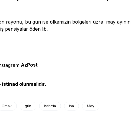
n rayonu, bu gün isə ölkəmizin bölgələri üzrə may ayının
iş pensiyalar ödənilib.
AzPost
 istinad olunmalıdır
.
Əmək
gün
habelə
isə
May