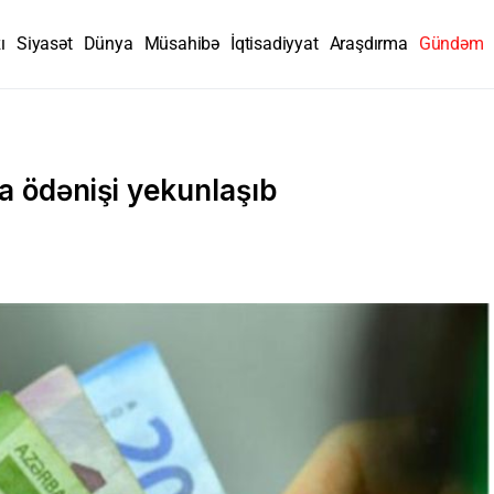
ı
Siyasət
Dünya
Müsahibə
İqtisadiyyat
Araşdırma
Gündəm
a ödənişi yekunlaşıb