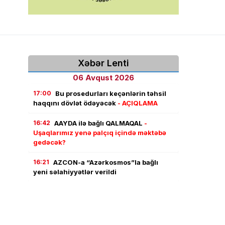
Xəbər Lenti
06 Avqust 2026
17:00
Bu prosedurları keçənlərin təhsil
haqqını dövlət ödəyəcək
- AÇIQLAMA
16:42
AAYDA ilə bağlı QALMAQAL
-
Uşaqlarımız yenə palçıq içində məktəbə
gedəcək?
16:21
AZCON-a “Azərkosmos”la bağlı
yeni səlahiyyətlər verildi
16:03
“Roblox” 70 milyard dollar dəyər
itirdi: Oynamağa yeni oyun yoxdur
15:50
Azərbaycana gələn turistlər ən çox