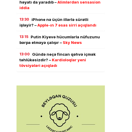
həyatı da yaradıb –
Alimlərdən sensasion
iddia
13:30
iPhone nə üçün illərlə sürətli
işləyir? –
Apple-ın 7 əsas sirri açıqlandı
13:15
Putin Kiyevə hücumlarla nüfuzunu
bərpa etməyə çalışır –
Sky News
13:00
Gündə neçə fincan qəhvə içmək
təhlükəsizdir? –
Kardioloqlar yeni
tövsiyələri açıqladı