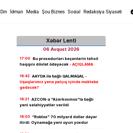
Din
İdman
Media
Şou Biznes
Sosial
Redaksiya Siyasəti
Xəbər Lenti
06 Avqust 2026
17:00
Bu prosedurları keçənlərin təhsil
haqqını dövlət ödəyəcək
- AÇIQLAMA
16:42
AAYDA ilə bağlı QALMAQAL
-
Uşaqlarımız yenə palçıq içində məktəbə
gedəcək?
16:21
AZCON-a “Azərkosmos”la bağlı
yeni səlahiyyətlər verildi
16:03
“Roblox” 70 milyard dollar dəyər
itirdi: Oynamağa yeni oyun yoxdur