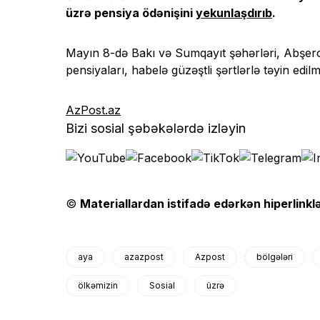
üzrə pensiya ödənişini
yekunlaşdırıb
.
Mayın 8-də Bakı və Sumqayıt şəhərləri, Abşero
pensiyaları, habelə güzəştli şərtlərlə təyin edilm
AzPost.az
Bizi sosial şəbəkələrdə izləyin
©
Materiallardan istifadə edərkən hiperlinklə
aya
azazpost
Azpost
bölgələri
ölkəmizin
Sosial
üzrə