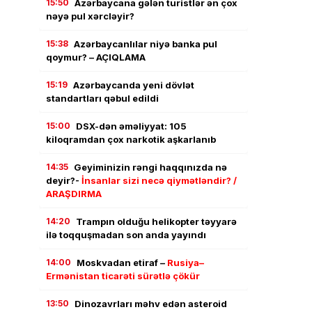
15:50
Azərbaycana gələn turistlər ən çox
nəyə pul xərcləyir?
15:38
Azərbaycanlılar niyə banka pul
qoymur? – AÇIQLAMA
15:19
Azərbaycanda yeni dövlət
standartları qəbul edildi
15:00
DSX-dən əməliyyat: 105
kiloqramdan çox narkotik aşkarlanıb
14:35
Geyiminizin rəngi haqqınızda nə
deyir?-
İnsanlar sizi necə qiymətləndir? /
ARAŞDIRMA
14:20
Trampın olduğu helikopter təyyarə
ilə toqquşmadan son anda yayındı
14:00
Moskvadan etiraf –
Rusiya–
Ermənistan ticarəti sürətlə çökür
13:50
Dinozavrları məhv edən asteroid