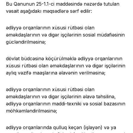
Bu Qanunun 25-1.1-ci maddəsində nəzərdə tutulan
vəsait aşağıdakı məqsədlərə sərf edilir:
ədliyyə orqanlarının xüsusi rütbəsi olan
əməkdaşlarının və digər işçilərinin sosial müdafiəsinin
gücləndirilməsinə;
dövlət büdcəsinə köçürülməklə ədliyyə orqanlarının
xüsusi rütbəsi olan əməkdaşlarının və digər işçilərinin
aylıq vəzifə maaşlarına əlavənin verilməsinə;
ədliyyə orqanlarının xüsusi rütbəsi olan
əməkdaşlarının və digər işçilərinin əlavə təhsilinə,
ədliyyə orqanlarının maddi-texniki və sosial bazasının
möhkəmləndirilməsinə;
ədliyyə orqanlarında qulluq keçən (işləyən) və ya