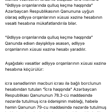
“Ədliyyə orqanlarında qulluq keçmə haqqında”
Azərbaycan Respublikasının Qanununa uyğun
olaraq ədliyyə orqanlarının xüsusi xəzinə hesabının
vəsaiti hesabına mükafatlandırıla bilər.
“Ədliyyə orqanlarında qulluq keçmə haqqında”
Qanunda ediıən dəyişikliyə əsasən, ədliyyə
orqanlarının xüsusi xəzinə hesabı yaradılır.
Aşağıdakı vəsaitlər ədliyyə orqanlarının xüsusi xəzinə
hesabına köçürülür:
icra sənədlərinin məcburi icrası ilə bağlı borclunun
hesabından tutulan “İcra haqqında” Azərbaycan
Respublikası Qanununun 78.3-cü maddəsində
nəzərdə tutulmuş icra ödənişinin məbləği, habelə
həmin Qanunun 79-cu maddəsində nəzərdə tutulmuş