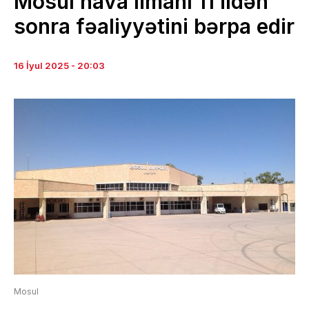
Mosul hava limanı 11 ildən
sonra fəaliyyətini bərpa edir
16 İyul 2025 - 20:03
Mosul