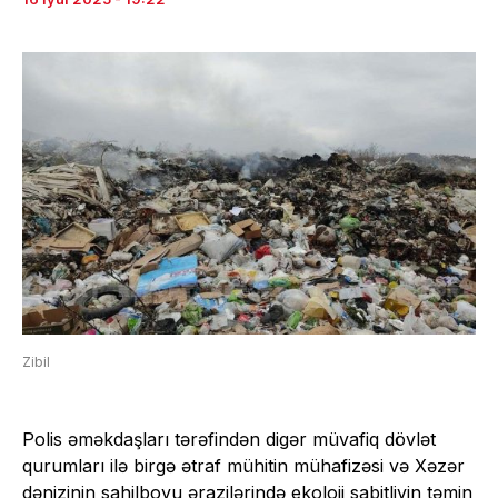
Zibil
Polis əməkdaşları tərəfindən digər müvafiq dövlət
qurumları ilə birgə ətraf mühitin mühafizəsi və Xəzər
dənizinin sahilboyu ərazilərində ekoloji sabitliyin təmin