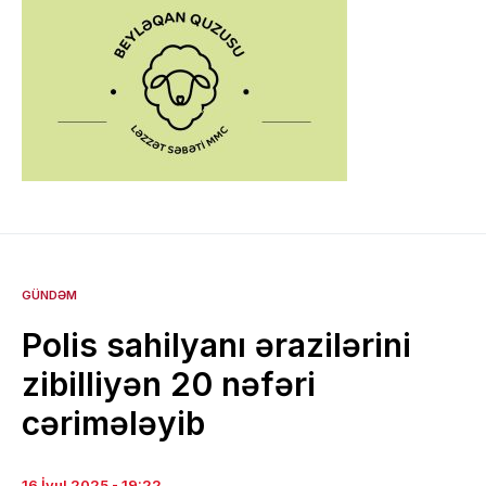
GÜNDƏM
Polis sahilyanı ərazilərini
zibilliyən 20 nəfəri
cərimələyib
16 İyul 2025 - 19:22