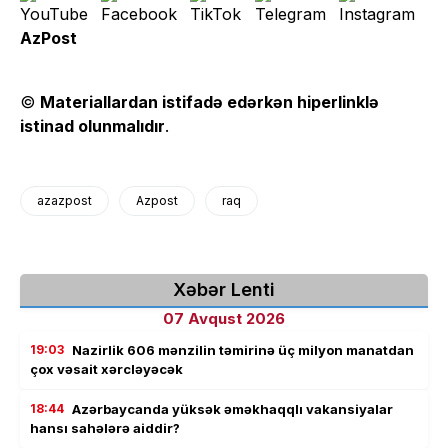
AzPost
©
Materiallardan istifadə edərkən hiperlinklə
istinad olunmalıdır
.
azazpost
Azpost
raq
Xəbər Lenti
07 Avqust 2026
19:03
Nazirlik 606 mənzilin təmirinə üç milyon manatdan
çox vəsait xərcləyəcək
18:44
Azərbaycanda yüksək əməkhaqqlı vakansiyalar
hansı sahələrə aiddir?