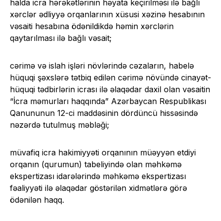
halda icra hərəkətlərinin həyata keçirilməsi ilə bağlı
xərclər ədliyyə orqanlarının xüsusi xəzinə hesabının
vəsaiti hesabına ödənildikdə həmin xərclərin
qaytarılması ilə bağlı vəsait;
cərimə və islah işləri növlərində cəzaların, habelə
hüquqi şəxslərə tətbiq edilən cərimə növündə cinayət-
hüquqi tədbirlərin icrası ilə əlaqədar daxil olan vəsaitin
“İcra məmurları haqqında” Azərbaycan Respublikası
Qanununun 12-ci maddəsinin dördüncü hissəsində
nəzərdə tutulmuş məbləği;
müvafiq icra hakimiyyəti orqanının müəyyən etdiyi
orqanın (qurumun) tabeliyində olan məhkəmə
ekspertizası idarələrində məhkəmə ekspertizası
fəaliyyəti ilə əlaqədar göstərilən xidmətlərə görə
ödənilən haqq.