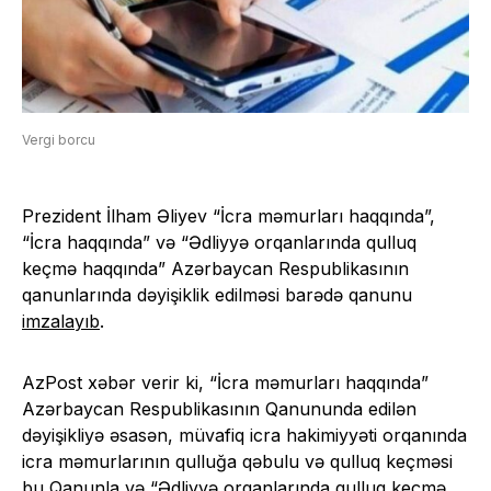
Vergi borcu
Prezident İlham Əliyev “İcra məmurları haqqında”,
“İcra haqqında” və “Ədliyyə orqanlarında qulluq
keçmə haqqında” Azərbaycan Respublikasının
qanunlarında dəyişiklik edilməsi barədə qanunu
imzalayıb
.
AzPost xəbər verir ki, “İcra məmurları haqqında”
Azərbaycan Respublikasının Qanununda edilən
dəyişikliyə əsasən, müvafiq icra hakimiyyəti orqanında
icra məmurlarının qulluğa qəbulu və qulluq keçməsi
bu Qanunla və “Ədliyyə orqanlarında qulluq keçmə