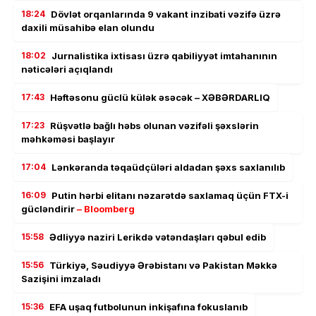
18:24
Dövlət orqanlarında 9 vakant inzibati vəzifə üzrə
daxili müsahibə elan olundu
18:02
Jurnalistika ixtisası üzrə qabiliyyət imtahanının
nəticələri açıqlandı
17:43
Həftəsonu güclü külək əsəcək – XƏBƏRDARLIQ
17:23
Rüşvətlə bağlı həbs olunan vəzifəli şəxslərin
məhkəməsi başlayır
17:04
Lənkəranda təqaüdçüləri aldadan şəxs saxlanılıb
16:09
Putin hərbi elitanı nəzarətdə saxlamaq üçün FTX-i
gücləndirir
– Bloomberg
15:58
Ədliyyə naziri Lerikdə vətəndaşları qəbul edib
15:56
Türkiyə, Səudiyyə Ərəbistanı və Pakistan Məkkə
Sazişini imzaladı
15:36
EFA uşaq futbolunun inkişafına fokuslanıb