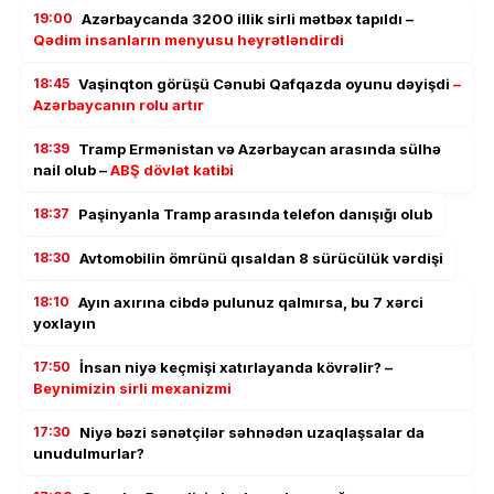
19:00
Azərbaycanda 3200 illik sirli mətbəx tapıldı –
Qədim insanların menyusu heyrətləndirdi
18:45
Vaşinqton görüşü Cənubi Qafqazda oyunu dəyişdi
–
Azərbaycanın rolu artır
18:39
Tramp Ermənistan və Azərbaycan arasında sülhə
nail olub –
ABŞ dövlət katibi
18:37
Paşinyanla Tramp arasında telefon danışığı olub
18:30
Avtomobilin ömrünü qısaldan 8 sürücülük vərdişi
18:10
Ayın axırına cibdə pulunuz qalmırsa, bu 7 xərci
yoxlayın
17:50
İnsan niyə keçmişi xatırlayanda kövrəlir? –
Beynimizin sirli mexanizmi
17:30
Niyə bəzi sənətçilər səhnədən uzaqlaşsalar da
unudulmurlar?