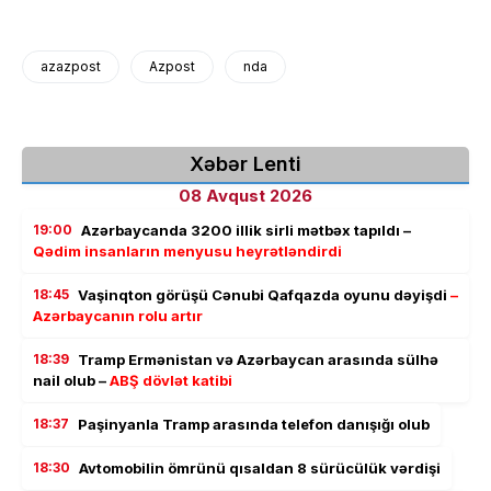
azazpost
Azpost
nda
Xəbər Lenti
08 Avqust 2026
19:00
Azərbaycanda 3200 illik sirli mətbəx tapıldı –
Qədim insanların menyusu heyrətləndirdi
18:45
Vaşinqton görüşü Cənubi Qafqazda oyunu dəyişdi
–
Azərbaycanın rolu artır
18:39
Tramp Ermənistan və Azərbaycan arasında sülhə
nail olub –
ABŞ dövlət katibi
18:37
Paşinyanla Tramp arasında telefon danışığı olub
18:30
Avtomobilin ömrünü qısaldan 8 sürücülük vərdişi