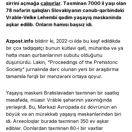
sirrini açmağa
çalışırlar
. Təxminən 7000 il yaşı olan
78 nəfərin qalıqları Slovakiyanın cənub-qərbindəki
Vrable-Velke Lehembi qədim yaşayış məskənində
aşkar edilib. Onların hamısı başsız idi.
Azpost.info
bildirir ki, 2022-ci ildə bu kəşf edildikdə
bir çox tədqiqatçı bunun kütləvi qətl, müharibə və ya
hətta insan qurbanlarının sübutu olduğunu
düşünürdü. Lakin, “Proceedings of the Prehistoric
Society” jurnalında dərc olunan yeni bir araşdırma
tamamilə fərqli bir mənzərəni ortaya qoyur.
Yaşayış məskəni Bratislavadan təxminən bir saatlıq
məsafədə, müasir Vráble şəhərinin yaxınlığında
yerləşirdi. Bu, Mərkəzi Avropada öz dövrünün ən
böyük və ən mürəkkəb yaşayış məskənlərindən biri
idi. Arxeoloqlar burada təxminən 350 ev aşkar
ediblər. Oonlardan təxminən 80-i bir vaxtlar