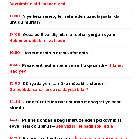
Beynimizin sirli mexanizmi
17:30
Niyə bəzi sənətçilər səhnədən uzaqlaşsalar da
unudulmurlar?
17:08
Gecə bu 5 vərdişi olanlar səhər yorğun oyanır
Həkimlər səbəbini izah edir
16:50
Lionel Messinin atası vəfat edib
16:45
Prezident müharibəni və sülhü qazandı –
Hikmət
Hacıyev
15:00
Dünyada yeni təhlükə müzakirə olunur –
Gələcəkdə şəhərlərdə nə dəyişə bilər?
14:44
Ortaq türk irsinə həsr olunan monoqrafiya nəşr
olundu
14:32
Putinə Donbasla bağlı məruzə edən polkovnik 1 il
əvvəl həlak olubmuş –
Səs yazısı ilə bağlı şok iddia
14:20
Kalorisi az, faydası çox –
İspanağı hər gün yesəniz