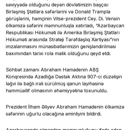
səviyyədə olduğunu deyən dövlətimizin başçısı
Birləşmiş Ştatlara səfərlərini və Donald Trampla
görüşlərini, həmçinin Vitse-prezident Cey. Di. Vensin
ölkəmizə səfərini məmnunluqla xatırladı, “Azərbaycan
Respublikası Hökuməti ilə Amerika Birləşmiş Ştatları
Hökuməti arasında Strateji Tərəfdaşlıq Xartiyası”nın
imzalanmasını münasibətlərimizin genişləndirilməsi
baxımından tarixi rola malik olduğunu qeyd etdi.
Söhbət zamanı Abraham Hamadenin ABŞ
Konqresində Azadlığa Dəstək Aktına 907-ci düzəlişin
ləğvi ilə bağlı irəli sürülmüş qanun layihəsinə
həmmüəllif olmasının əhəmiyyətinə toxunuldu.
Prezident İlham Əliyev Abraham Hamadenin ölkəmizə
səfərinin uğurlu olacağına əminliyini bildirdi.