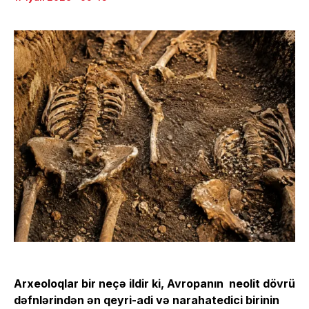
Arxeoloqlar bir neçə ildir ki, Avropanın neolit ​​dövrü
dəfnlərindən ən qeyri-adi və narahatedici birinin