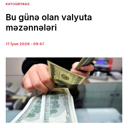
KATOGRIYASIZ
Bu günə olan valyuta
məzənnələri
17 İyun 2026 - 09:47