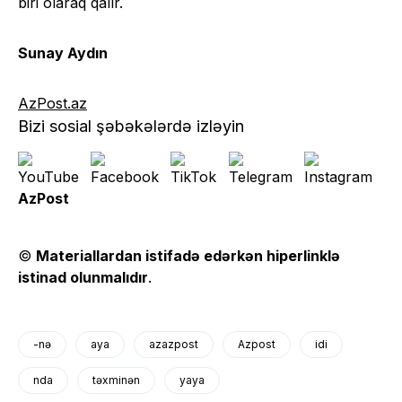
biri olaraq qalır.
Sunay Aydın
AzPost.az
Bizi sosial şəbəkələrdə izləyin
AzPost
©
Materiallardan istifadə edərkən hiperlinklə
istinad olunmalıdır
.
-nə
aya
azazpost
Azpost
idi
nda
təxminən
yaya