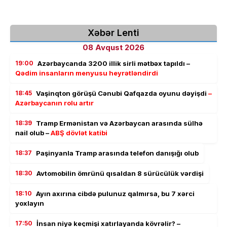
Xəbər Lenti
08 Avqust 2026
19:00
Azərbaycanda 3200 illik sirli mətbəx tapıldı –
Qədim insanların menyusu heyrətləndirdi
18:45
Vaşinqton görüşü Cənubi Qafqazda oyunu dəyişdi
–
Azərbaycanın rolu artır
18:39
Tramp Ermənistan və Azərbaycan arasında sülhə
nail olub –
ABŞ dövlət katibi
18:37
Paşinyanla Tramp arasında telefon danışığı olub
18:30
Avtomobilin ömrünü qısaldan 8 sürücülük vərdişi
18:10
Ayın axırına cibdə pulunuz qalmırsa, bu 7 xərci
yoxlayın
17:50
İnsan niyə keçmişi xatırlayanda kövrəlir? –