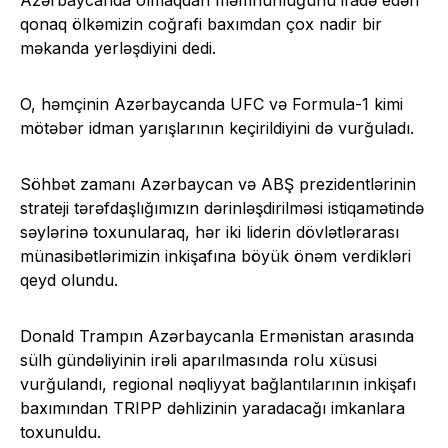
Azərbaycanda olmaqdan məmnunluğunu ifadə edən
qonaq ölkəmizin coğrafi baxımdan çox nadir bir
məkanda yerləşdiyini dedi.
O, həmçinin Azərbaycanda UFC və Formula-1 kimi
mötəbər idman yarışlarının keçirildiyini də vurğuladı.
Söhbət zamanı Azərbaycan və ABŞ prezidentlərinin
strateji tərəfdaşlığımızın dərinləşdirilməsi istiqamətində
səylərinə toxunularaq, hər iki liderin dövlətlərarası
münasibətlərimizin inkişafına böyük önəm verdikləri
qeyd olundu.
Donald Trampın Azərbaycanla Ermənistan arasında
sülh gündəliyinin irəli aparılmasında rolu xüsusi
vurğulandı, regional nəqliyyat bağlantılarının inkişafı
baxımından TRIPP dəhlizinin yaradacağı imkanlara
toxunuldu.