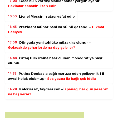
17:08
Gecə bu 5 vərdişi olanlar səhər yorğun oyanır
Həkimlər səbəbini izah edir
16:50
Lionel Messinin atası vəfat edib
16:45
Prezident müharibəni və sülhü qazandı –
Hikmət
Hacıyev
15:00
Dünyada yeni təhlükə müzakirə olunur –
Gələcəkdə şəhərlərdə nə dəyişə bilər?
14:44
Ortaq türk irsinə həsr olunan monoqrafiya nəşr
olundu
14:32
Putinə Donbasla bağlı məruzə edən polkovnik 1 il
əvvəl həlak olubmuş –
Səs yazısı ilə bağlı şok iddia
14:20
Kalorisi az, faydası çox –
İspanağı hər gün yesəniz
nə baş verər?