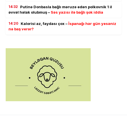
14:32
Putinə Donbasla bağlı məruzə edən polkovnik 1 il
əvvəl həlak olubmuş –
Səs yazısı ilə bağlı şok iddia
14:20
Kalorisi az, faydası çox –
İspanağı hər gün yesəniz
nə baş verər?