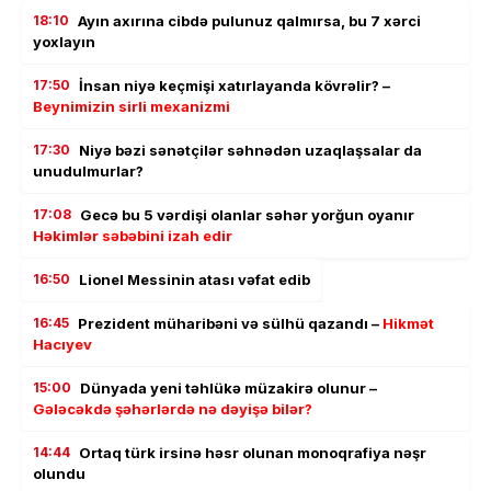
18:10
Ayın axırına cibdə pulunuz qalmırsa, bu 7 xərci
yoxlayın
17:50
İnsan niyə keçmişi xatırlayanda kövrəlir? –
Beynimizin sirli mexanizmi
17:30
Niyə bəzi sənətçilər səhnədən uzaqlaşsalar da
unudulmurlar?
17:08
Gecə bu 5 vərdişi olanlar səhər yorğun oyanır
Həkimlər səbəbini izah edir
16:50
Lionel Messinin atası vəfat edib
16:45
Prezident müharibəni və sülhü qazandı –
Hikmət
Hacıyev
15:00
Dünyada yeni təhlükə müzakirə olunur –
Gələcəkdə şəhərlərdə nə dəyişə bilər?
14:44
Ortaq türk irsinə həsr olunan monoqrafiya nəşr
olundu