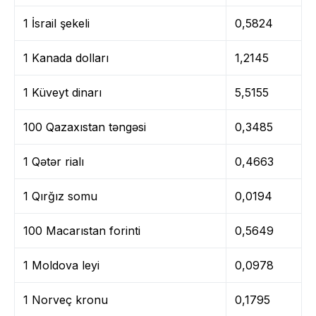
1 İsrail şekeli
0,5824
1 Kanada dolları
1,2145
1 Küveyt dinarı
5,5155
100 Qazaxıstan təngəsi
0,3485
1 Qətər rialı
0,4663
1 Qırğız somu
0,0194
100 Macarıstan forinti
0,5649
1 Moldova leyi
0,0978
1 Norveç kronu
0,1795