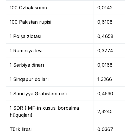
100 Özbək somu
0,0142
100 Pakistan rupisi
0,6108
1 Polşa zlotası
0,4658
1 Rumıniya leyi
0,3774
1 Serbiya dinarı
0,0168
1 Sinqapur dolları
1,3266
1 Səudiyyə Ərəbistanı rialı
0,4530
1 SDR (IMF-in xüsusi borcalma
2,3245
hüquqları)
Türk lirəsi
0,0367