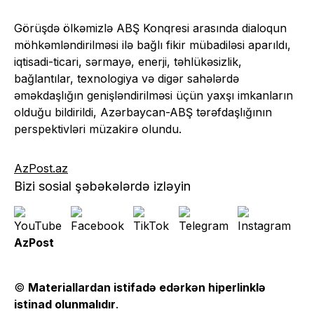
Görüşdə ölkəmizlə ABŞ Konqresi arasında dialoqun
möhkəmləndirilməsi ilə bağlı fikir mübadiləsi aparıldı,
iqtisadi-ticari, sərmayə, enerji, təhlükəsizlik,
bağlantılar, texnologiya və digər sahələrdə
əməkdaşlığın genişləndirilməsi üçün yaxşı imkanların
olduğu bildirildi, Azərbaycan-ABŞ tərəfdaşlığının
perspektivləri müzakirə olundu.
AzPost.az
Bizi sosial şəbəkələrdə izləyin
AzPost
©
Materiallardan istifadə edərkən hiperlinklə
istinad olunmalıdır
.