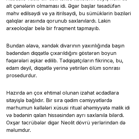
alt çənələrin olmaması idi. Əgər başlar təsadüfən
məhv edilsəydi və ya itirilsəydi, bu sümüklərin bəziləri
qalıqlar arasında qorunub saxlanılardı. Lakin
arxeoloqlar belə bir fraqment tapmayıb.
Bundan əlavə, xəndək divarının yaxınlığında başın
bədəndən diqqətlə çıxarıldığını göstərən boyun
fəqərələri aşkar edilib. Tədqiqatçıların fikrincə, bu,
edam deyil, diqqətlə yerinə yetirilən ölüm sonrası
prosedurdur.
Hazırda ən çox ehtimal olunan izahat əcdadlara
sitayişlə bağlıdır. Bir sıra qədim cəmiyyətlərdə
mərhumun kəllələri xüsusi ritual əhəmiyyətə malik idi
və bədənin qalan hissəsindən ayrı saxlanıla bilərdi.
Oxşar təcrübələr digər Neolit ​​dövrü yerlərindən də
məlumdur.