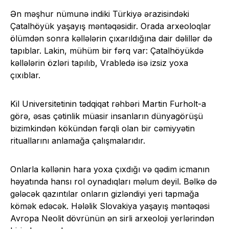
Ən məşhur nümunə indiki Türkiyə ərazisindəki
Çatalhöyük yaşayış məntəqəsidir. Orada arxeoloqlar
ölümdən sonra kəllələrin çıxarıldığına dair dəlillər də
tapıblar. Lakin, mühüm bir fərq var: Çatalhöyükdə
kəllələrin özləri tapılıb, Vrabledə isə izsiz yoxa
çıxıblar.
Kil Universitetinin tədqiqat rəhbəri Martin Furholt-a
görə, əsas çətinlik müasir insanların dünyagörüşü
bizimkindən kökündən fərqli olan bir cəmiyyətin
rituallarını anlamağa çalışmalarıdır.
Onlarla kəllənin hara yoxa çıxdığı və qədim icmanın
həyatında hansı rol oynadıqları məlum deyil. Bəlkə də
gələcək qazıntılar onların gizləndiyi yeri tapmağa
kömək edəcək. Hələlik Slovakiya yaşayış məntəqəsi
Avropa Neolit ​​dövrünün ən sirli arxeoloji yerlərindən