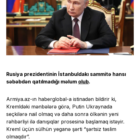
Rusiya prezidentinin İstanbuldakı sammitə hansı
səbəbdən qatılmadığı məlum
olub
.
Armiya.az-ın haberglobal-a istinadən bildirir ki,
Kremldəki mənbələrə görə, Putin Ukraynada
seçkilərə nail olmaq və daha sonra ölkənin yeni
rəhbərliyi ilə danışıqlar prosesinə başlamaq istəyir.
Kreml üçün sülhün yeganə şərti “şərtsiz təslim
olmaqdır”.