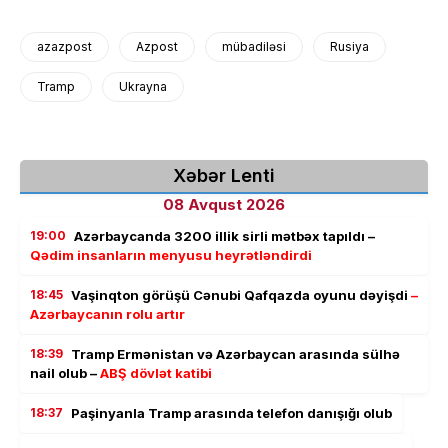
azazpost
Azpost
mübadiləsi
Rusiya
Tramp
Ukrayna
Xəbər Lenti
08 Avqust 2026
19:00
Azərbaycanda 3200 illik sirli mətbəx tapıldı –
Qədim insanların menyusu heyrətləndirdi
18:45
Vaşinqton görüşü Cənubi Qafqazda oyunu dəyişdi
–
Azərbaycanın rolu artır
18:39
Tramp Ermənistan və Azərbaycan arasında sülhə
nail olub –
ABŞ dövlət katibi
18:37
Paşinyanla Tramp arasında telefon danışığı olub