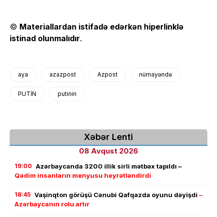
©
Materiallardan istifadə edərkən hiperlinklə
istinad olunmalıdır
.
aya
azazpost
Azpost
nümayəndə
PUTİN
putinin
Xəbər Lenti
08 Avqust 2026
19:00
Azərbaycanda 3200 illik sirli mətbəx tapıldı –
Qədim insanların menyusu heyrətləndirdi
18:45
Vaşinqton görüşü Cənubi Qafqazda oyunu dəyişdi
–
Azərbaycanın rolu artır