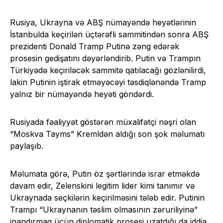
Rusiya, Ukrayna və ABŞ nümayəndə heyətlərinin
İstanbulda keçirilən üçtərəfli sammitindən sonra ABŞ
prezidenti Donald Tramp Putinə zəng edərək
prosesin gedişatını dəyərləndirib. Putin və Trampın
Türkiyədə keçiriləcək sammitə qatılacağı gözlənilirdi,
lakin Putinin iştirak etməyəcəyi təsdiqlənəndə Tramp
yalnız bir nümayəndə heyəti göndərdi.
Rusiyada fəaliyyət göstərən müxalifətçi nəşri olan
“Moskva Tayms” Kremldən aldığı son şok məlumatı
paylaşıb.
Məlumata görə, Putin öz şərtlərində israr etməkdə
davam edir, Zelenskini legitim lider kimi tanımır və
Ukraynada seçkilərin keçirilməsini tələb edir. Putinin
Trampı “Ukraynanın təslim olmasının zəruriliyinə”
inandırmaq üçün diplomatik prosesi uzatdığı da iddia