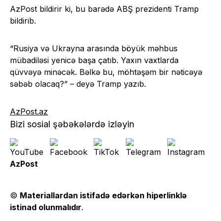
AzPost bildirir ki, bu barədə ABŞ prezidenti Tramp
bildirib.
“Rusiya və Ukrayna arasında böyük məhbus
mübadiləsi yenicə başa çatıb. Yaxın vaxtlarda
qüvvəyə minəcək. Bəlkə bu, möhtəşəm bir nəticəyə
səbəb olacaq?” – deyə Tramp yazıb.
AzPost.az
Bizi sosial şəbəkələrdə izləyin
AzPost
©
Materiallardan istifadə edərkən hiperlinklə
istinad olunmalıdır
.