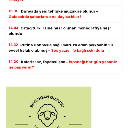
15:00
Dünyada yeni təhlükə müzakirə olunur –
Gələcəkdə şəhərlərdə nə dəyişə bilər?
14:44
Ortaq türk irsinə həsr olunan monoqrafiya nəşr
olundu
14:32
Putinə Donbasla bağlı məruzə edən polkovnik 1 il
əvvəl həlak olubmuş –
Səs yazısı ilə bağlı şok iddia
14:20
Kalorisi az, faydası çox –
İspanağı hər gün yesəniz
nə baş verər?