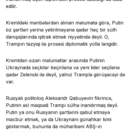
edilir.
Kremldəki mənbələrdən alınan məlumata görə, Putin
öz şərtləri yerinə yetirilməyənə qədər heç bir sülh
danışıqlarında iştirak etmək niyyətində deyil. O,
Trampın təzyiqi ilə prosesi diplomatik yolla ləngidir.
Kremldən sızan məlumatlar arasında Putinin
Ukraynada seçkilər keçirilənə və yeni lider seçilənə
qədər Zelenski ilə deyil, yalnız Trampla görüşəcəyi də
var.
Rusiyalı politoloq Aleksandr Qabuyevin fikrincə,
Putinin əsl məqsədi Trampı sülhə inandırmaq deyil.
Putin ya onu Rusiyanın şərtlərini qəbul etməyə
məcbur etmək, ya da Ukraynanı günahkar kimi
göstərmək, bununla da müharibəni ABŞ-ın