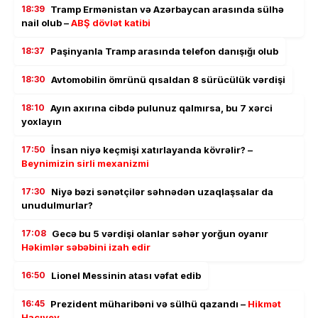
18:39
Tramp Ermənistan və Azərbaycan arasında sülhə
nail olub –
ABŞ dövlət katibi
18:37
Paşinyanla Tramp arasında telefon danışığı olub
18:30
Avtomobilin ömrünü qısaldan 8 sürücülük vərdişi
18:10
Ayın axırına cibdə pulunuz qalmırsa, bu 7 xərci
yoxlayın
17:50
İnsan niyə keçmişi xatırlayanda kövrəlir? –
Beynimizin sirli mexanizmi
17:30
Niyə bəzi sənətçilər səhnədən uzaqlaşsalar da
unudulmurlar?
17:08
Gecə bu 5 vərdişi olanlar səhər yorğun oyanır
Həkimlər səbəbini izah edir
16:50
Lionel Messinin atası vəfat edib
16:45
Prezident müharibəni və sülhü qazandı –
Hikmət
Hacıyev