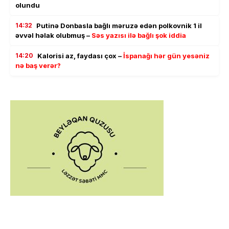
olundu
14:32
Putinə Donbasla bağlı məruzə edən polkovnik 1 il
əvvəl həlak olubmuş –
Səs yazısı ilə bağlı şok iddia
14:20
Kalorisi az, faydası çox –
İspanağı hər gün yesəniz
nə baş verər?