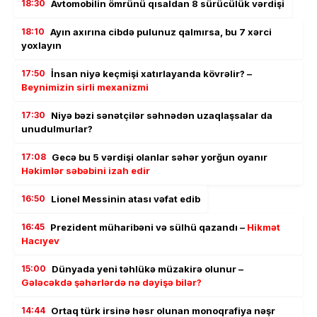
18:30
Avtomobilin ömrünü qısaldan 8 sürücülük vərdişi
18:10
Ayın axırına cibdə pulunuz qalmırsa, bu 7 xərci
yoxlayın
17:50
İnsan niyə keçmişi xatırlayanda kövrəlir? –
Beynimizin sirli mexanizmi
17:30
Niyə bəzi sənətçilər səhnədən uzaqlaşsalar da
unudulmurlar?
17:08
Gecə bu 5 vərdişi olanlar səhər yorğun oyanır
Həkimlər səbəbini izah edir
16:50
Lionel Messinin atası vəfat edib
16:45
Prezident müharibəni və sülhü qazandı –
Hikmət
Hacıyev
15:00
Dünyada yeni təhlükə müzakirə olunur –
Gələcəkdə şəhərlərdə nə dəyişə bilər?
14:44
Ortaq türk irsinə həsr olunan monoqrafiya nəşr