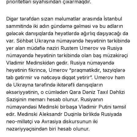
prioritetləri siyahısından çıxarmaqdır.
Digər tərəfdən sızan məlumatlar arasında İstanbul
sammitində iki adın gündəmə gəlməsi və bu adların
gələcək danışıqlarda heyətlərdə ağırlıq daşıyacağı da
var. Söhbət Ukrayna nümayəndə heyətinin tərkibində
yer alan müdafiə naziri Rustem Umerov və Rusiya
nümayəndə heyətinin tərkibində olan baş müzakirəçi
Vladimir Medinskidən gedir. Rusiya nümayəndə
heyətinin fikrincə, Umerov “praqmatikdir, təzyiqlərə
tab gətirmir və nəticəyə diqqət yetirir”. Umerov həm
də Ukrayna tərəfində ikitərəfli danışıqların
əksəriyyətinin, o cümlədən Qara Dəniz Taxıl Dəhlizi
Sazişinin memarı hesab olunur. Rusiyanın
nümayəndəsi Medinski birbaşa Vladimir Putini təmsil
edir. Medinski Aleksandr Duqinlə birlikdə Rusiyada
neo-millətçi və Avrasiya diskursunun iki
nəzəriyyəçisindən biri hesab olunur.