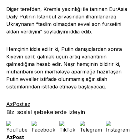
Digər tərəfdən, Kremlə yaxınlığı ilə tanınan EurAsia
Daily Putinin İstanbul zirvəsindən ilhamlanaraq
Ukraynanın “təslim olmaqdan əvvəl son fürsətini
əldən verdiyini” söylədiyini iddia edib.
Həmçinin iddia edilir ki, Putin danışıqlardan sonra
Kiyevin qalib gəlmək üçün artıq variantının
qalmadığına hesab edir. Nəşr həmçinin bildirir ki,
müharibəni son mərhələyə aparmağa hazırlaşan
Putin əvvəllər istifadə olunmamış ağır silah
sistemlərindən istifadə etməyə başlayacaq.
AzPost.az
Bizi sosial şəbəkələrdə izləyin
AzPost