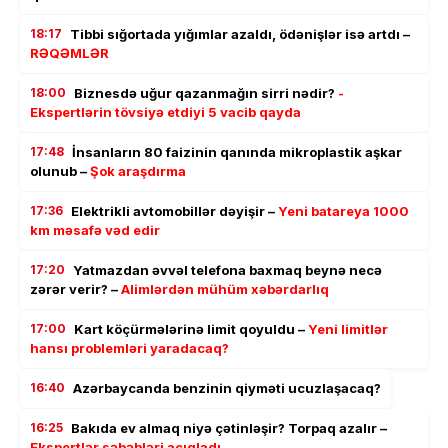
18:17
Tibbi sığortada yığımlar azaldı, ödənişlər isə artdı –
RƏQƏMLƏR
18:00
Biznesdə uğur qazanmağın sirri nədir?
-
Ekspertlərin tövsiyə etdiyi 5 vacib qayda
17:48
İnsanların 80 faizinin qanında mikroplastik aşkar
olunub –
Şok araşdırma
17:36
Elektrikli avtomobillər dəyişir –
Yeni batareya 1000
km məsafə vəd edir
17:20
Yatmazdan əvvəl telefona baxmaq beynə necə
zərər verir? –
Alimlərdən mühüm xəbərdarlıq
17:00
Kart köçürmələrinə limit qoyuldu –
Yeni limitlər
hansı problemləri yaradacaq?
16:40
Azərbaycanda benzinin qiyməti ucuzlaşacaq?
16:25
Bakıda ev almaq niyə çətinləşir? Torpaq azalır –
Ekspertlər səbəbləri açıqladı