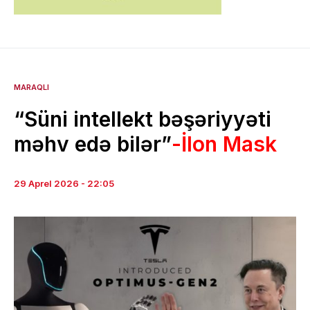
MARAQLI
“Süni intellekt bəşəriyyəti
məhv edə bilər”
-İlon Mask
29 Aprel 2026 - 22:05