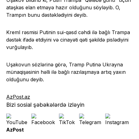
Uşakov bildirib ki, Putin Trampa “Qələbə günü” üçün
atəşkəs elan etməyə hazır olduğunu söyləyib. O,
Trampın bunu dəstəklədiyini deyib.
Kreml rəsmisi Putinin sui-qəsd cəhdi ilə bağlı Trampa
dəstək ifadə etdiyini və cinayəti qəti şəkildə pislədiyini
vurğulayıb.
Uşakovun sözlərinə görə, Tramp Putinə Ukrayna
münaqişəsinin həlli ilə bağlı razılaşmaya artıq yaxın
olduğunu deyib.
AzPost.az
Bizi sosial şəbəkələrdə izləyin
AzPost