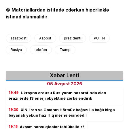
©
Materiallardan istifadə edərkən hiperlinklə
istinad olunmalıdır
.
azazpost
Azpost
prezidenti
PUTİN
Rusiya
telefon
Tramp
Xəbər Lenti
05 Avqust 2026
19:49
Ukrayna ordusu Rusiyanın nəzarətində olan
ərazilərdə 13 enerji obyektinə zərbə endirib
19:30
XİN: İran və Omanın Hörmüz boğazı ilə bağlı birgə
bəyanatı yekun hazırlıq mərhələsindədir
19:15
Axşam hansı qidalar təhlükəlidir?