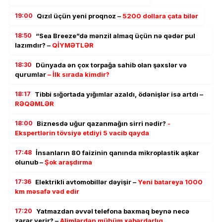
19:00
Qızıl üçün yeni proqnoz –
5200 dollara çata bilər
18:50
“Sea Breeze”də mənzil almaq üçün nə qədər pul
lazımdır? –
QİYMƏTLƏR
18:30
Dünyada ən çox torpağa sahib olan şəxslər və
qurumlar
– İlk sırada kimdir?
18:17
Tibbi sığortada yığımlar azaldı, ödənişlər isə artdı –
RƏQƏMLƏR
18:00
Biznesdə uğur qazanmağın sirri nədir?
-
Ekspertlərin tövsiyə etdiyi 5 vacib qayda
17:48
İnsanların 80 faizinin qanında mikroplastik aşkar
olunub –
Şok araşdırma
17:36
Elektrikli avtomobillər dəyişir –
Yeni batareya 1000
km məsafə vəd edir
17:20
Yatmazdan əvvəl telefona baxmaq beynə necə
zərər verir? –
Alimlərdən mühüm xəbərdarlıq