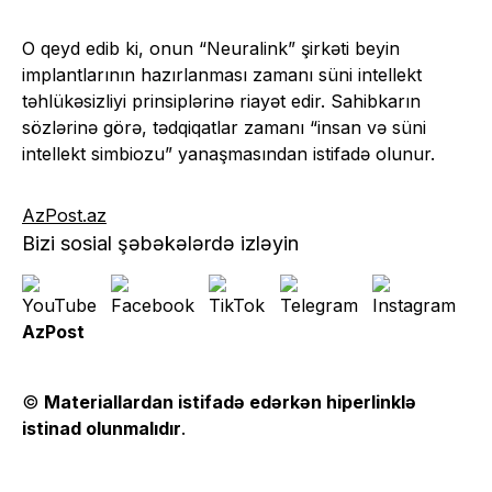
O qeyd edib ki, onun “Neuralink” şirkəti beyin
implantlarının hazırlanması zamanı süni intellekt
təhlükəsizliyi prinsiplərinə riayət edir. Sahibkarın
sözlərinə görə, tədqiqatlar zamanı “insan və süni
intellekt simbiozu” yanaşmasından istifadə olunur.
AzPost.az
Bizi sosial şəbəkələrdə izləyin
AzPost
©
Materiallardan istifadə edərkən hiperlinklə
istinad olunmalıdır
.