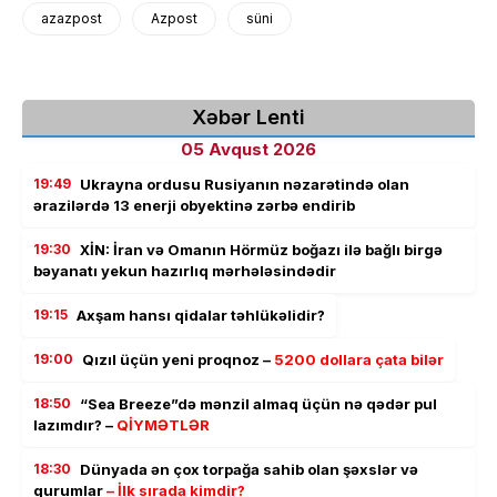
azazpost
Azpost
süni
Xəbər Lenti
05 Avqust 2026
19:49
Ukrayna ordusu Rusiyanın nəzarətində olan
ərazilərdə 13 enerji obyektinə zərbə endirib
19:30
XİN: İran və Omanın Hörmüz boğazı ilə bağlı birgə
bəyanatı yekun hazırlıq mərhələsindədir
19:15
Axşam hansı qidalar təhlükəlidir?
19:00
Qızıl üçün yeni proqnoz –
5200 dollara çata bilər
18:50
“Sea Breeze”də mənzil almaq üçün nə qədər pul
lazımdır? –
QİYMƏTLƏR
18:30
Dünyada ən çox torpağa sahib olan şəxslər və
qurumlar
– İlk sırada kimdir?