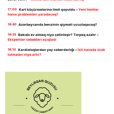
17:00
Kart köçürmələrinə limit qoyuldu –
Yeni limitlər
hansı problemləri yaradacaq?
16:40
Azərbaycanda benzinin qiyməti ucuzlaşacaq?
16:25
Bakıda ev almaq niyə çətinləşir? Torpaq azalır –
Ekspertlər səbəbləri açıqladı
16:10
Kardioloqlardan yay xəbərdarlığı –
İsti havada ürək
tutmaları niyə artır?