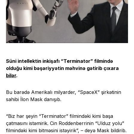
Süni intellektin inkişafı “Terminator” filmində
olduğu kimi bəşəriyyətin məhvinə gətirib çıxara
bilər
.
Bu barədə Amerikalı milyarder, “SpaceX” şirkətinin
sahibi İlon Mask danışıb.
“Biz hər şeyin “Terminator” filmindəki kimi başa
çatmasını istəmirik. Cin Roddenberrinin “Ulduz yolu”
filmindəki kimi bitməsini istəyirik”, – deyə Mask bildirib.