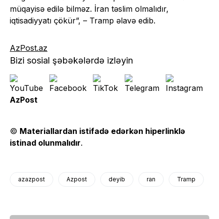
müqayisə edilə bilməz. İran təslim olmalıdır,
iqtisadiyyatı çökür”, – Tramp əlavə edib.
AzPost.az
Bizi sosial şəbəkələrdə izləyin
AzPost
©
Materiallardan istifadə edərkən hiperlinklə
istinad olunmalıdır
.
azazpost
Azpost
deyib
ran
Tramp