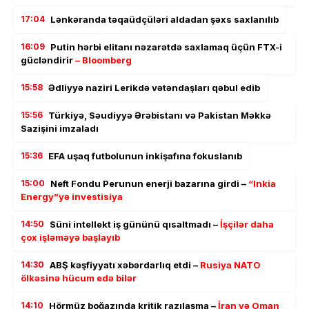
17:04
Lənkəranda təqaüdçüləri aldadan şəxs saxlanılıb
16:09
Putin hərbi elitanı nəzarətdə saxlamaq üçün FTX-i
gücləndirir
– Bloomberg
15:58
Ədliyyə naziri Lerikdə vətəndaşları qəbul edib
15:56
Türkiyə, Səudiyyə Ərəbistanı və Pakistan Məkkə
Sazişini imzaladı
15:36
EFA uşaq futbolunun inkişafına fokuslanıb
15:00
Neft Fondu Perunun enerji bazarına girdi –
“Inkia
Energy”yə investisiya
14:50
Süni intellekt iş gününü qısaltmadı –
İşçilər daha
çox işləməyə başlayıb
14:30
ABŞ kəşfiyyatı xəbərdarlıq etdi –
Rusiya NATO
ölkəsinə hücum edə bilər
14:10
Hörmüz boğazında kritik razılaşma –
İran və Oman