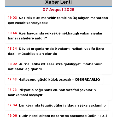
Xəbər Lenti
07 Avqust 2026
19:03
Nazirlik 606 mənzilin təmirinə üç milyon manatdan
çox vəsait xərcləyəcək
18:44
Azərbaycanda yüksək əməkhaqqlı vakansiyalar
hansı sahələrə aiddir?
18:24
Dövlət orqanlarında 9 vakant inzibati vəzifə üzrə
daxili müsahibə elan olundu
18:02
Jurnalistika ixtisası üzrə qabiliyyət imtahanının
nəticələri açıqlandı
17:43
Həftəsonu güclü külək əsəcək – XƏBƏRDARLIQ
17:23
Rüşvətlə bağlı həbs olunan vəzifəli şəxslərin
məhkəməsi başlayır
17:04
Lənkəranda təqaüdçüləri aldadan şəxs saxlanılıb
16:09
Putin hərbi elitanı nəzarətdə saxlamaq üçün FTX-i