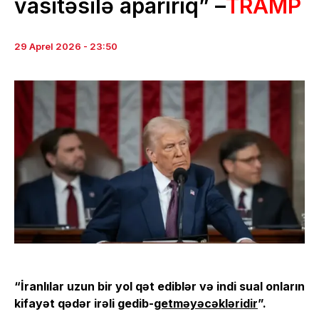
vasitəsilə aparırıq” –
TRAMP
29 Aprel 2026 - 23:50
“İranlılar uzun bir yol qət ediblər və indi sual onların
kifayət qədər irəli gedib-
getməyəcəkləridir
”.