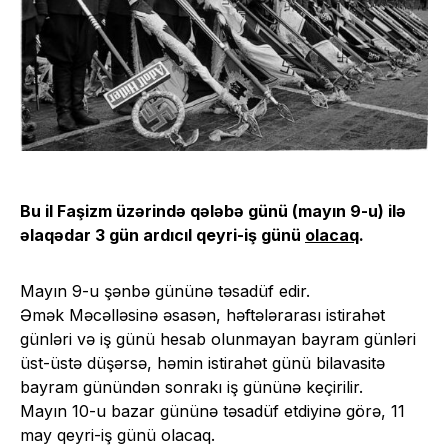
Bu il Faşizm üzərində qələbə günü (mayın 9-u) ilə
əlaqədar 3 gün ardıcıl qeyri-iş günü
olacaq
.
Mayın 9-u şənbə gününə təsadüf edir.
Əmək Məcəlləsinə əsasən, həftələrarası istirahət
günləri və iş günü hesab olunmayan bayram günləri
üst-üstə düşərsə, həmin istirahət günü bilavasitə
bayram günündən sonrakı iş gününə keçirilir.
Mayın 10-u bazar gününə təsadüf etdiyinə görə, 11
may qeyri-iş günü olacaq.