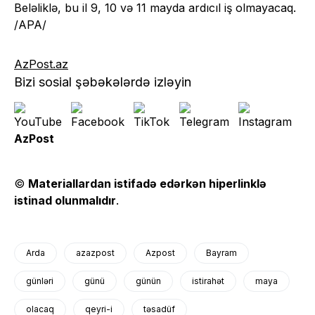
Beləliklə, bu il 9, 10 və 11 mayda ardıcıl iş olmayacaq.
/APA/
AzPost.az
Bizi sosial şəbəkələrdə izləyin
AzPost
©
Materiallardan istifadə edərkən hiperlinklə
istinad olunmalıdır
.
Arda
azazpost
Azpost
Bayram
günləri
günü
günün
istirahət
maya
olacaq
qeyri-i
təsadüf