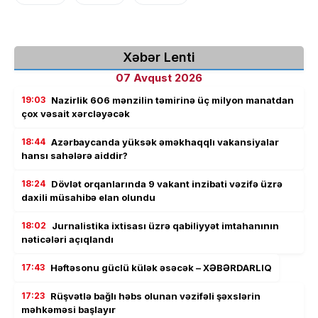
Xəbər Lenti
07 Avqust 2026
19:03
Nazirlik 606 mənzilin təmirinə üç milyon manatdan
çox vəsait xərcləyəcək
18:44
Azərbaycanda yüksək əməkhaqqlı vakansiyalar
hansı sahələrə aiddir?
18:24
Dövlət orqanlarında 9 vakant inzibati vəzifə üzrə
daxili müsahibə elan olundu
18:02
Jurnalistika ixtisası üzrə qabiliyyət imtahanının
nəticələri açıqlandı
17:43
Həftəsonu güclü külək əsəcək – XƏBƏRDARLIQ
17:23
Rüşvətlə bağlı həbs olunan vəzifəli şəxslərin
məhkəməsi başlayır