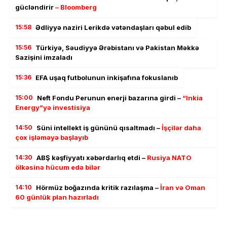
gücləndirir
– Bloomberg
15:58
Ədliyyə naziri Lerikdə vətəndaşları qəbul edib
15:56
Türkiyə, Səudiyyə Ərəbistanı və Pakistan Məkkə
Sazişini imzaladı
15:36
EFA uşaq futbolunun inkişafına fokuslanıb
15:00
Neft Fondu Perunun enerji bazarına girdi –
“Inkia
Energy”yə investisiya
14:50
Süni intellekt iş gününü qısaltmadı –
İşçilər daha
çox işləməyə başlayıb
14:30
ABŞ kəşfiyyatı xəbərdarlıq etdi –
Rusiya NATO
ölkəsinə hücum edə bilər
14:10
Hörmüz boğazında kritik razılaşma –
İran və Oman
60 günlük plan hazırladı