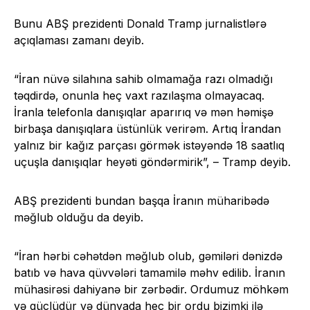
Bunu ABŞ prezidenti Donald Tramp jurnalistlərə
açıqlaması zamanı deyib.
“İran nüvə silahına sahib olmamağa razı olmadığı
təqdirdə, onunla heç vaxt razılaşma olmayacaq.
İranla telefonla danışıqlar aparırıq və mən həmişə
birbaşa danışıqlara üstünlük verirəm. Artıq İrandan
yalnız bir kağız parçası görmək istəyəndə 18 saatlıq
uçuşla danışıqlar heyəti göndərmirik”, – Tramp deyib.
ABŞ prezidenti bundan başqa İranın müharibədə
məğlub olduğu da deyib.
“İran hərbi cəhətdən məğlub olub, gəmiləri dənizdə
batıb və hava qüvvələri tamamilə məhv edilib. İranın
mühasirəsi dahiyanə bir zərbədir. Ordumuz möhkəm
və güclüdür və dünyada heç bir ordu bizimki ilə