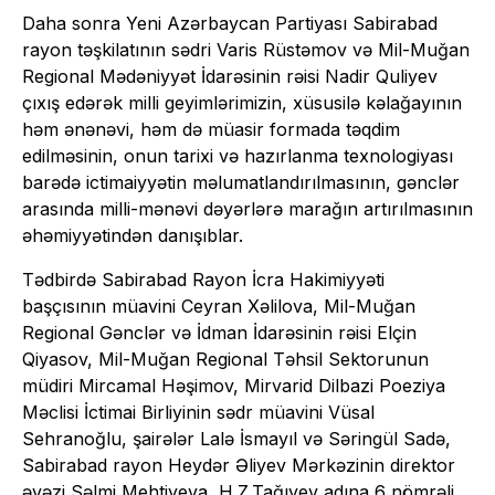
Daha sonra Yeni Azərbaycan Partiyası Sabirabad
rayon təşkilatının sədri Varis Rüstəmov və Mil-Muğan
Regional Mədəniyyət İdarəsinin rəisi Nadir Quliyev
çıxış edərək milli geyimlərimizin, xüsusilə kəlağayının
həm ənənəvi, həm də müasir formada təqdim
edilməsinin, onun tarixi və hazırlanma texnologiyası
barədə ictimaiyyətin məlumatlandırılmasının, gənclər
arasında milli-mənəvi dəyərlərə marağın artırılmasının
əhəmiyyətindən danışıblar.
Tədbirdə Sabirabad Rayon İcra Hakimiyyəti
başçısının müavini Ceyran Xəlilova, Mil-Muğan
Regional Gənclər və İdman İdarəsinin rəisi Elçin
Qiyasov, Mil-Muğan Regional Təhsil Sektorunun
müdiri Mircamal Həşimov, Mirvarid Dilbazi Poeziya
Məclisi İctimai Birliyinin sədr müavini Vüsal
Sehranoğlu, şairələr Lalə İsmayıl və Səringül Sadə,
Sabirabad rayon Heydər Əliyev Mərkəzinin direktor
əvəzi Səlmi Mehtiyeva, H.Z.Tağıyev adına 6 nömrəli