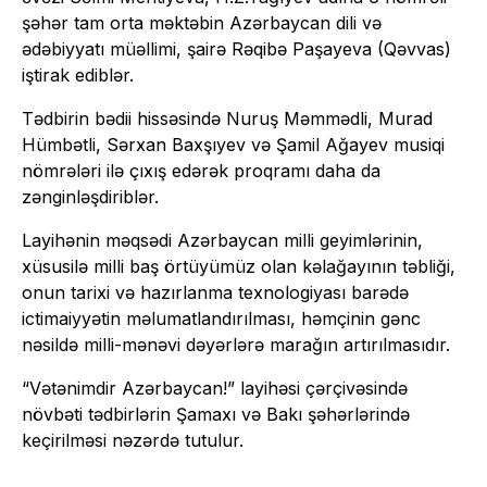
şəhər tam orta məktəbin Azərbaycan dili və
ədəbiyyatı müəllimi, şairə Rəqibə Paşayeva (Qəvvas)
iştirak ediblər.
Tədbirin bədii hissəsində Nuruş Məmmədli, Murad
Hümbətli, Sərxan Baxşıyev və Şamil Ağayev musiqi
nömrələri ilə çıxış edərək proqramı daha da
zənginləşdiriblər.
Layihənin məqsədi Azərbaycan milli geyimlərinin,
xüsusilə milli baş örtüyümüz olan kəlağayının təbliği,
onun tarixi və hazırlanma texnologiyası barədə
ictimaiyyətin məlumatlandırılması, həmçinin gənc
nəsildə milli-mənəvi dəyərlərə marağın artırılmasıdır.
“Vətənimdir Azərbaycan!” layihəsi çərçivəsində
növbəti tədbirlərin Şamaxı və Bakı şəhərlərində
keçirilməsi nəzərdə tutulur.