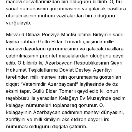
mənəvi sərvətlərimizdən biri olduğunu bildirib. O, bu
sənət nümunəsinin qorunmasının və gələcək nəsillərə
ötürülməsinin mühüm vəzifələrdən biri olduğunu
vurğulayıb.
Mirvarid Dilbazi Poeziya Məclisi İctimai Birliyinin sədri,
layihə rəhbəri Güllü Eldar Tomarlı çıxışında milli-
mənəvi dəyərlərin qorunmasının və gələcək nəsillərə
çatdırılmasının prioritet məsələlərdən olduğunu qeyd
edib. O bildirib ki, Azərbaycan Respublikasının Qeyri-
Hökumət Təşkilatlarına Dövlət Dəstəyi Agentliyi
tərəfindən milli-mənəvi irsin qorunmasına göstərilən
diqqət “Vətənimdir Azərbaycan!” layihəsində də öz
əksini tapır. Güllü Eldar Tomarlı qeyd edib ki, onun
təşəbbüsü ilə yaradılan Kəlağayı Ev Muzeyində qədim
kəlağayı nümunələri toplanaraq qorunur. O,
kəlağayının Azərbaycan qadınının mənəvi dünyasını,
zərifliyini və milli kimliyini əks etdirən dəyərli irs
nümunəsi olduğunu diqqətə çatdırıb.