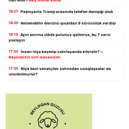
nail olub –
ABŞ dövlət katibi
18:37
Paşinyanla Tramp arasında telefon danışığı olub
18:30
Avtomobilin ömrünü qısaldan 8 sürücülük vərdişi
18:10
Ayın axırına cibdə pulunuz qalmırsa, bu 7 xərci
yoxlayın
17:50
İnsan niyə keçmişi xatırlayanda kövrəlir? –
Beynimizin sirli mexanizmi
17:30
Niyə bəzi sənətçilər səhnədən uzaqlaşsalar da
unudulmurlar?