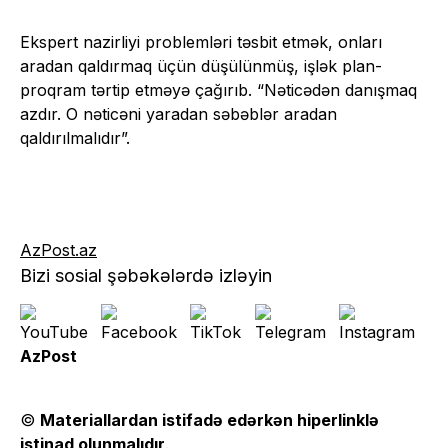
Ekspert nazirliyi problemləri təsbit etmək, onları
aradan qaldırmaq üçün düşülünmüş, işlək plan-
proqram tərtip etməyə çağırıb. “Nəticədən danışmaq
azdır. O nəticəni yaradan səbəblər aradan
qaldırılmalıdır”.
AzPost.az
Bizi sosial şəbəkələrdə izləyin
AzPost
©
Materiallardan istifadə edərkən hiperlinklə
istinad olunmalıdır
.