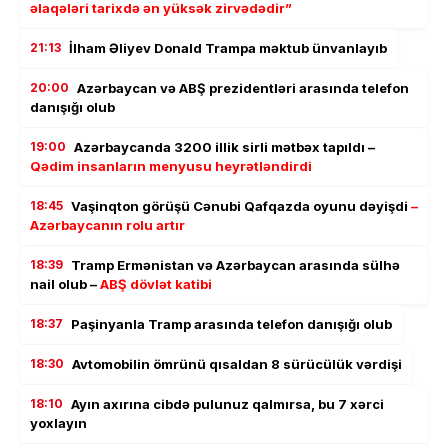
əlaqələri tarixdə ən yüksək zirvədədir”
21:13
İlham Əliyev Donald Trampa məktub ünvanlayıb
20:00
Azərbaycan və ABŞ prezidentləri arasında telefon
danışığı olub
19:00
Azərbaycanda 3200 illik sirli mətbəx tapıldı –
Qədim insanların menyusu heyrətləndirdi
18:45
Vaşinqton görüşü Cənubi Qafqazda oyunu dəyişdi
–
Azərbaycanın rolu artır
18:39
Tramp Ermənistan və Azərbaycan arasında sülhə
nail olub –
ABŞ dövlət katibi
18:37
Paşinyanla Tramp arasında telefon danışığı olub
18:30
Avtomobilin ömrünü qısaldan 8 sürücülük vərdişi
18:10
Ayın axırına cibdə pulunuz qalmırsa, bu 7 xərci
yoxlayın