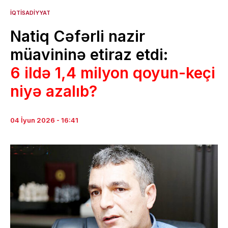
İQTISADIYYAT
Natiq Cəfərli nazir
müavininə etiraz etdi:
6 ildə 1,4 milyon qoyun-keçi
niyə azalıb?
04 İyun 2026 - 16:41