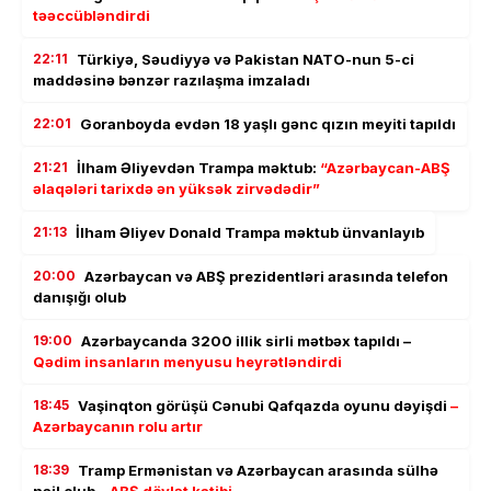
təəccübləndirdi
22:11
Türkiyə, Səudiyyə və Pakistan NATO-nun 5-ci
maddəsinə bənzər razılaşma imzaladı
22:01
Goranboyda evdən 18 yaşlı gənc qızın meyiti tapıldı
21:21
İlham Əliyevdən Trampa məktub:
“Azərbaycan-ABŞ
əlaqələri tarixdə ən yüksək zirvədədir”
21:13
İlham Əliyev Donald Trampa məktub ünvanlayıb
20:00
Azərbaycan və ABŞ prezidentləri arasında telefon
danışığı olub
19:00
Azərbaycanda 3200 illik sirli mətbəx tapıldı –
Qədim insanların menyusu heyrətləndirdi
18:45
Vaşinqton görüşü Cənubi Qafqazda oyunu dəyişdi
–
Azərbaycanın rolu artır
18:39
Tramp Ermənistan və Azərbaycan arasında sülhə