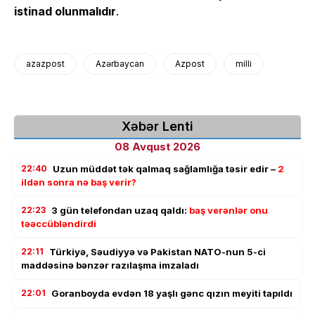
istinad olunmalıdır
.
azazpost
Azərbaycan
Azpost
milli
Xəbər Lenti
08 Avqust 2026
22:40
Uzun müddət tək qalmaq sağlamlığa təsir edir –
2
ildən sonra nə baş verir?
22:23
3 gün telefondan uzaq qaldı:
baş verənlər onu
təəccübləndirdi
22:11
Türkiyə, Səudiyyə və Pakistan NATO-nun 5-ci
maddəsinə bənzər razılaşma imzaladı
22:01
Goranboyda evdən 18 yaşlı gənc qızın meyiti tapıldı