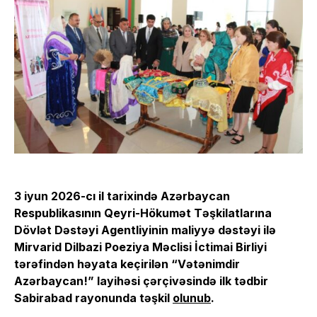
3 iyun 2026-cı il tarixində Azərbaycan
Respublikasının Qeyri-Hökumət Təşkilatlarına
Dövlət Dəstəyi Agentliyinin maliyyə dəstəyi ilə
Mirvarid Dilbazi Poeziya Məclisi İctimai Birliyi
tərəfindən həyata keçirilən “Vətənimdir
Azərbaycan!” layihəsi çərçivəsində ilk tədbir
Sabirabad rayonunda təşkil
olunub
.