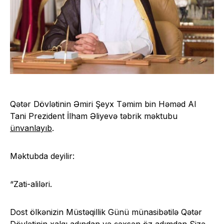
Qətər Dövlətinin Əmiri Şeyx Təmim bin Həməd Al
Tani Prezident İlham Əliyevə təbrik məktubu
ünvanlayıb
.
Məktubda deyilir:
“Zati-aliləri.
Dost ölkənizin Müstəqillik Günü münasibətilə Qətər