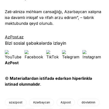
Zati-alinizə möhkəm cansağlığı, Azərbaycan xalqına
isə davamlı inkişaf və rifah arzu edirəm”, – təbrik
məktubunda qeyd olunub.
AzPost.az
Bizi sosial şəbəkələrdə izləyin
AzPost
©
Materiallardan istifadə edərkən hiperlinklə
istinad olunmalıdır
.
azazpost
Azərbaycan
Azpost
dövlətinin