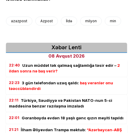
azazpost
Azpost
İldə
milyon
min
Xəbər Lenti
08 Avqust 2026
22:40
Uzun müddət tək qalmaq sağlamlığa təsir edir –
2
ildən sonra nə baş verir?
22:23
3 gün telefondan uzaq qaldı:
baş verənlər onu
təəccübləndirdi
22:11
Türkiyə, Səudiyyə və Pakistan NATO-nun 5-ci
maddəsinə bənzər razılaşma imzaladı
22:01
Goranboyda evdən 18 yaşlı gənc qızın meyiti tapıldı
21:21
İlham Əliyevdən Trampa məktub:
“Azərbaycan-ABŞ