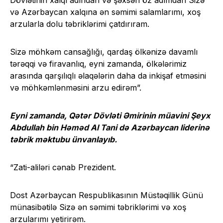
Dövlətinin xalqı adından və şəxsən öz adımdan Sizə
və Azərbaycan xalqına ən səmimi salamlarımı, xoş
arzularla dolu təbriklərimi çatdırıram.
Sizə möhkəm cansağlığı, qardaş ölkənizə davamlı
tərəqqi və firavanlıq, eyni zamanda, ölkələrimiz
arasında qarşılıqlı əlaqələrin daha da inkişaf etməsini
və möhkəmlənməsini arzu edirəm”.
Eyni zamanda, Qətər Dövləti Əmirinin müavini Şeyx
Abdullah bin Həməd Al Tani də Azərbaycan liderinə
təbrik məktubu ünvanlayıb.
“Zati-aliləri cənab Prezident.
Dost Azərbaycan Respublikasının Müstəqillik Günü
münasibətilə Sizə ən səmimi təbriklərimi və xoş
arzularımı yetirirəm.