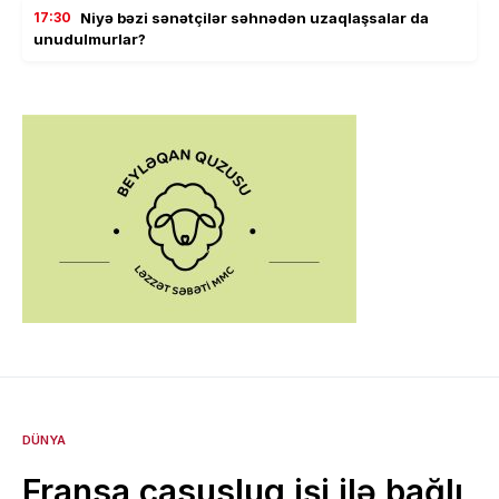
17:30
Niyə bəzi sənətçilər səhnədən uzaqlaşsalar da
unudulmurlar?
DÜNYA
Fransa casusluq işi ilə bağlı