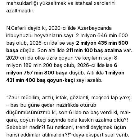
məhsuldarlığı yüksəltmək və istehsal xərclərini
azaltmaqdır.
N.Cəfərli deyib ki, 2020-ci ildə Azərbaycanda
iribuynuzlu heyvanların sayı 2 milyon 646 min 600
baş olub, 2026-cı ildə isə say
2 milyon 435 min 500
başa
düşüb. Son altı ildə
211 min 100 baş azalma
var.
2020-ci ildə ölkə üzrə qoyun və keçilərin sayı 8
milyon 189 min 200 baş olub, 2026-cı ildə isə
6
milyon 757 min 800 başa
düşüb. Altı ildə
1 milyon
431 min 400 baş qoyun-keçi
sayı azalıb.
“Zaur müəllim, arzu, istək, gözlənti, məqsəd lap yaxşı
– bəs bu günə qədər nazirlikdə oturub
düşünmüsünüzmü ki, son 6 ildə nə baş verdi ki, mal-
qara, qoyun-keçi sayında belə kəskin azalma oldu?!
Səbəblər nədir?! Bu nəticəni, trendi dəyişmək üçün
hansı addımlar atılmalıdır?!”-deyə ekspert sual verib.