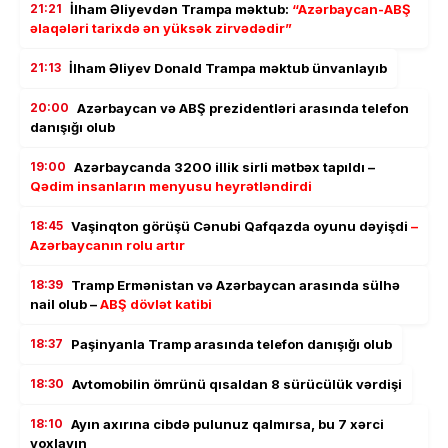
21:21
İlham Əliyevdən Trampa məktub:
“Azərbaycan-ABŞ
əlaqələri tarixdə ən yüksək zirvədədir”
21:13
İlham Əliyev Donald Trampa məktub ünvanlayıb
20:00
Azərbaycan və ABŞ prezidentləri arasında telefon
danışığı olub
19:00
Azərbaycanda 3200 illik sirli mətbəx tapıldı –
Qədim insanların menyusu heyrətləndirdi
18:45
Vaşinqton görüşü Cənubi Qafqazda oyunu dəyişdi
–
Azərbaycanın rolu artır
18:39
Tramp Ermənistan və Azərbaycan arasında sülhə
nail olub –
ABŞ dövlət katibi
18:37
Paşinyanla Tramp arasında telefon danışığı olub
18:30
Avtomobilin ömrünü qısaldan 8 sürücülük vərdişi
18:10
Ayın axırına cibdə pulunuz qalmırsa, bu 7 xərci
yoxlayın