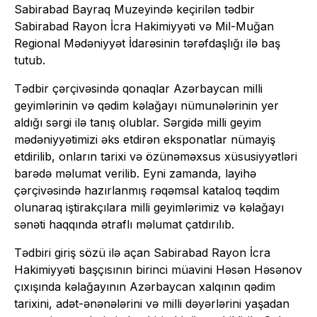
Sabirabad Bayraq Muzeyində keçirilən tədbir
Sabirabad Rayon İcra Hakimiyyəti və Mil-Muğan
Regional Mədəniyyət İdarəsinin tərəfdaşlığı ilə baş
tutub.
Tədbir çərçivəsində qonaqlar Azərbaycan milli
geyimlərinin və qədim kəlağayı nümunələrinin yer
aldığı sərgi ilə tanış olublar. Sərgidə milli geyim
mədəniyyətimizi əks etdirən eksponatlar nümayiş
etdirilib, onların tarixi və özünəməxsus xüsusiyyətləri
barədə məlumat verilib. Eyni zamanda, layihə
çərçivəsində hazırlanmış rəqəmsal kataloq təqdim
olunaraq iştirakçılara milli geyimlərimiz və kəlağayı
sənəti haqqında ətraflı məlumat çatdırılıb.
Tədbiri giriş sözü ilə açan Sabirabad Rayon İcra
Hakimiyyəti başçısının birinci müavini Həsən Həsənov
çıxışında kəlağayının Azərbaycan xalqının qədim
tarixini, adət-ənənələrini və milli dəyərlərini yaşadan