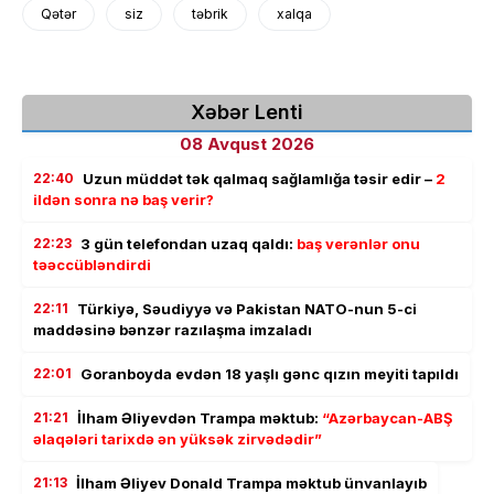
Qətər
siz
təbrik
xalqa
Xəbər Lenti
08 Avqust 2026
22:40
Uzun müddət tək qalmaq sağlamlığa təsir edir –
2
ildən sonra nə baş verir?
22:23
3 gün telefondan uzaq qaldı:
baş verənlər onu
təəccübləndirdi
22:11
Türkiyə, Səudiyyə və Pakistan NATO-nun 5-ci
maddəsinə bənzər razılaşma imzaladı
22:01
Goranboyda evdən 18 yaşlı gənc qızın meyiti tapıldı
21:21
İlham Əliyevdən Trampa məktub:
“Azərbaycan-ABŞ
əlaqələri tarixdə ən yüksək zirvədədir”
21:13
İlham Əliyev Donald Trampa məktub ünvanlayıb