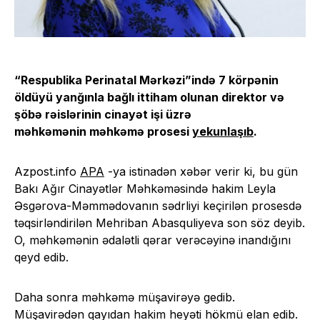
“Respublika Perinatal Mərkəzi”ində 7 körpənin
öldüyü yanğınla bağlı ittiham olunan direktor və
şöbə rəislərinin cinayət işi üzrə
məhkəmənin məhkəmə prosesi
yekunlaşıb
.
Azpost.info
APA
-ya istinadən xəbər verir ki, bu gün
Bakı Ağır Cinayətlər Məhkəməsində hakim Leyla
Əsgərova-Məmmədovanın sədrliyi keçirilən prosesdə
təqsirləndirilən Mehriban Abasquliyeva son söz deyib.
O, məhkəmənin ədalətli qərar verəcəyinə inandığını
qeyd edib.
Daha sonra məhkəmə müşavirəyə gedib.
Müşavirədən qayıdan hakim heyəti hökmü elan edib.