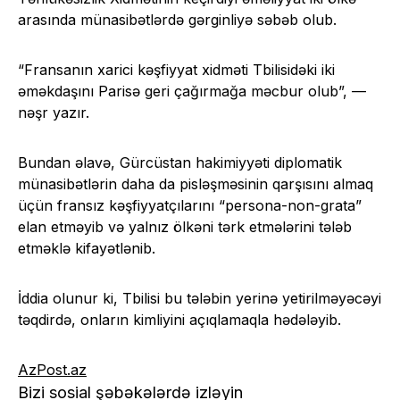
arasında münasibətlərdə gərginliyə səbəb olub.
“Fransanın xarici kəşfiyyat xidməti Tbilisidəki iki
əməkdaşını Parisə geri çağırmağa məcbur olub”, —
nəşr yazır.
Bundan əlavə, Gürcüstan hakimiyyəti diplomatik
münasibətlərin daha da pisləşməsinin qarşısını almaq
üçün fransız kəşfiyyatçılarını “persona-non-grata”
elan etməyib və yalnız ölkəni tərk etmələrini tələb
etməklə kifayətlənib.
İddia olunur ki, Tbilisi bu tələbin yerinə yetirilməyəcəyi
təqdirdə, onların kimliyini açıqlamaqla hədələyib.
AzPost.az
Bizi sosial şəbəkələrdə izləyin