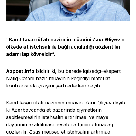
“Kənd təsərrüfatı nazirinin müavini Zaur Əliyevin
ölkədə ət istehsalı ilə bağlı açıqladığı gözləntilər
adamı lap
kövrəldir
”.
Azpost.info
bildirir ki, bu barədə iqtisadçı-ekspert
Natiq Cəfərli nazir müavinin keçirdiyi mətbuat
konfransında çıxışını şərh edərkən deyib.
Kənd təsərrüfatı nazirinin müavini Zaur Əliyev deyib
ki Azərbaycanda ət bazarında qiymətlərin
sabitləşməsinin istehsalın artırılması və maya
dəyərinin azaldılması hesabına təmin olunacağı
gözlənilir. Əsas məqsəd ət istehsalını artırmaq,