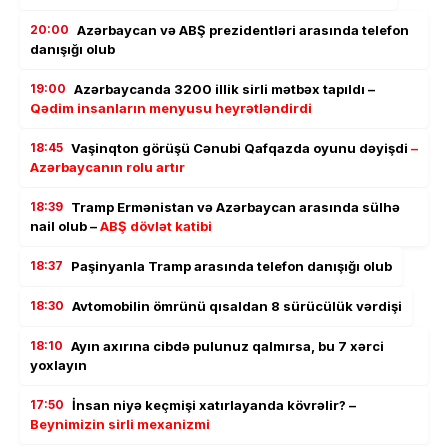
20:00
Azərbaycan və ABŞ prezidentləri arasında telefon
danışığı olub
19:00
Azərbaycanda 3200 illik sirli mətbəx tapıldı –
Qədim insanların menyusu heyrətləndirdi
18:45
Vaşinqton görüşü Cənubi Qafqazda oyunu dəyişdi
–
Azərbaycanın rolu artır
18:39
Tramp Ermənistan və Azərbaycan arasında sülhə
nail olub –
ABŞ dövlət katibi
18:37
Paşinyanla Tramp arasında telefon danışığı olub
18:30
Avtomobilin ömrünü qısaldan 8 sürücülük vərdişi
18:10
Ayın axırına cibdə pulunuz qalmırsa, bu 7 xərci
yoxlayın
17:50
İnsan niyə keçmişi xatırlayanda kövrəlir? –
Beynimizin sirli mexanizmi