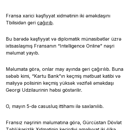
Fransa xarici kəşfiyyat xidmətinin iki əməkdaşını
Tbilisidən geri
çağırıb
.
Bu barədə kəşfiyyat və diplomatik münasibətlər üzrə
ixtisaslaşmış Fransanın “Intelligence Online” nəşri
məlumat yayıb.
Məlumata görə, onlar may ayında geri çağırılıb. Buna
səbəb kimi, “Kartu Bank”ın keçmiş mətbuat katibi və
maliyyə polisinin keçmiş yüksək vəzifəli əməkdaşı
Georgi Udzilaurinin həbsi göstərilir.
O, mayın 5-də casusluq ittihamı ilə saxlanılıb.
Fransız nəşrinin məlumatına görə, Gürcüstan Dövlət
Təhlükəsizlik Xidmətinin keçirdiyi əməliyyat iki ölkə