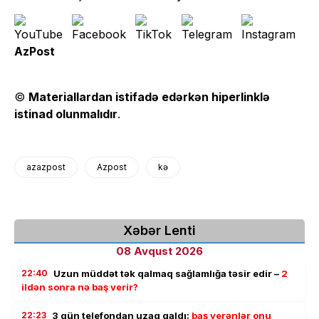
AzPost
©
Materiallardan istifadə edərkən hiperlinklə
istinad olunmalıdır
.
azazpost
Azpost
kə
Xəbər Lenti
08 Avqust 2026
22:40
Uzun müddət tək qalmaq sağlamlığa təsir edir –
2
ildən sonra nə baş verir?
22:23
3 gün telefondan uzaq qaldı:
baş verənlər onu