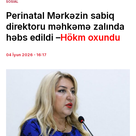
SOSIAL
Perinatal Mərkəzin sabiq
direktoru məhkəmə zalında
həbs edildi –
Hökm oxundu
04 İyun 2026 - 16:17